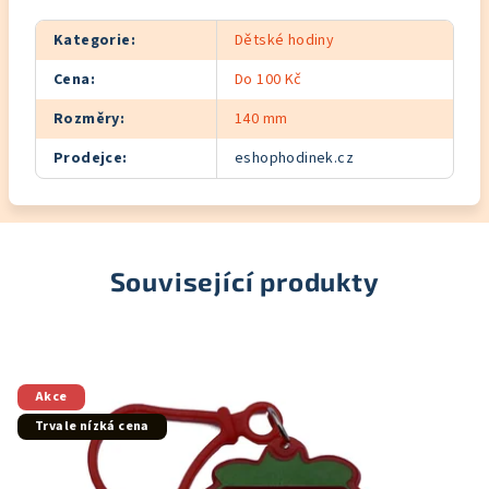
Kategorie
:
Dětské hodiny
Cena
:
Do 100 Kč
Rozměry
:
140 mm
Prodejce
:
eshophodinek.cz
Související produkty
Akce
Trvale nízká cena