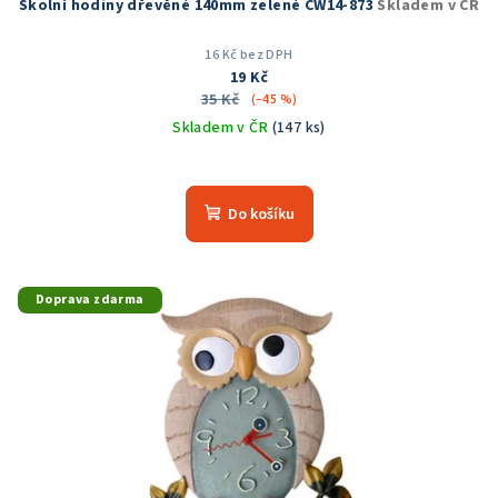
Školní hodiny dřevěné 140mm zelené CW14-873
Skladem v ČR
16 Kč bez DPH
19 Kč
35 Kč
(–45 %)
Skladem v ČR
(147 ks)
Do košíku
Doprava zdarma