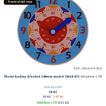
Trvale nízká cena
KÓD:
CW14-873-BLU
Školní hodiny dřevěné 140mm modré CW14-873
Skladem v ČR
16 Kč bez DPH
19 Kč
35 Kč
(–45 %)
Skladem v ČR
(131 ks)