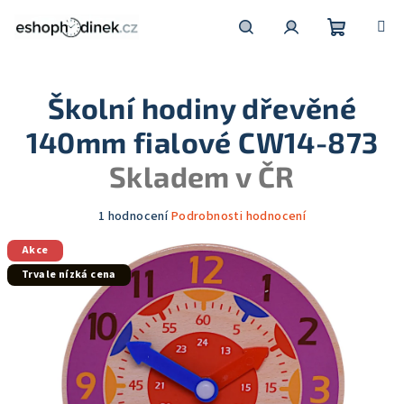
Přejít
na
obsah
Nákupní
Hledat
Přihlášení
Školní hodiny dřevěné
košík
140mm fialové CW14-873
Skladem v ČR
Průměrné
1 hodnocení
Podrobnosti hodnocení
hodnocení
Akce
produktu
je
Trvale nízká cena
5,0
z
5
hvězdiček.