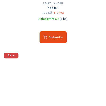
164 Kč bez DPH
199 Kč
790 Kč
(–74 %)
Skladem v ČR
(3 ks)
Průměrné
hodnocení
produktu
Do košíku
je
5,0
z
5
Akce
hvězdiček.