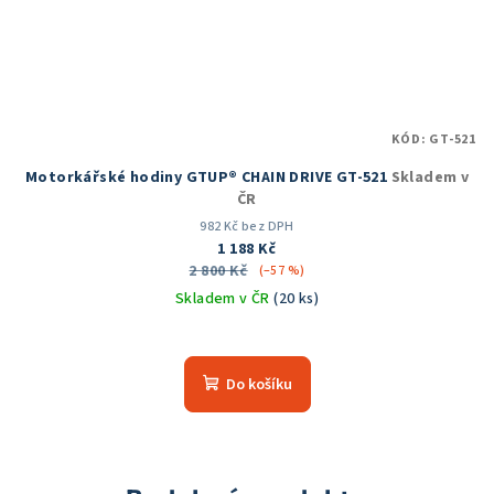
KÓD:
GT-521
Motorkářské hodiny GTUP® CHAIN DRIVE GT-521
Skladem v
ČR
982 Kč bez DPH
1 188 Kč
2 800 Kč
(–57 %)
Skladem v ČR
(20 ks)
Průměrné
hodnocení
produktu
Do košíku
je
5,0
z
5
hvězdiček.