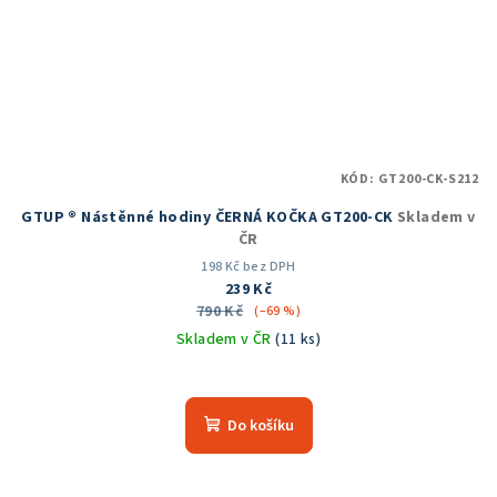
KÓD:
GT200-CK-S212
GTUP ® Nástěnné hodiny ČERNÁ KOČKA GT200-CK
Skladem v
ČR
198 Kč bez DPH
239 Kč
790 Kč
(–69 %)
Skladem v ČR
(11 ks)
Průměrné
hodnocení
produktu
Do košíku
je
5,0
z