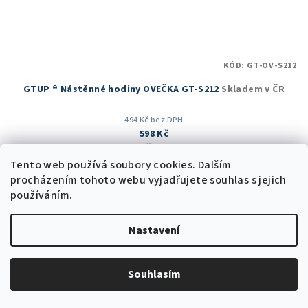
KÓD:
GT-OV-S212
GTUP ® Nástěnné hodiny OVEČKA GT-S212
Skladem v ČR
494 Kč bez DPH
598 Kč
899 Kč
(–33 %)
Tento web používá soubory cookies. Dalším
Skladem v ČR
(10 ks)
procházením tohoto webu vyjadřujete souhlas s jejich
Průměrné
používáním.
hodnocení
produktu
Do košíku
je
Nastavení
5,0
z
5
Trvale nízká cena
Souhlasím
hvězdiček.