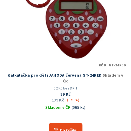
KÓD:
GT-24RED
Kalkulačka pro děti JAHODA červená GT-24RED
Skladem v
ČR
32 Kč bez DPH
39 Kč
139 Kč
(–71 %)
Skladem v ČR
(565 ks)
Průměrné
hodnocení
produktu
Do košíku