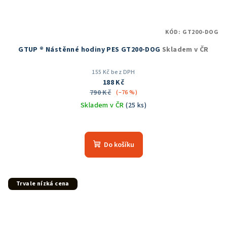
KÓD:
GT200-DOG
GTUP ® Nástěnné hodiny PES GT200-DOG
Skladem v ČR
155 Kč bez DPH
188 Kč
790 Kč
(–76 %)
Skladem v ČR
(25 ks)
Průměrné
hodnocení
produktu
Do košíku
je
5,0
z
5
Trvale nízká cena
hvězdiček.