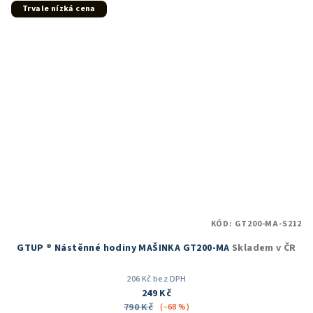
5
Trvale nízká cena
hvězdiček.
KÓD:
GT200-MA-S212
GTUP ® Nástěnné hodiny MAŠINKA GT200-MA
Skladem v ČR
206 Kč bez DPH
249 Kč
790 Kč
(–68 %)