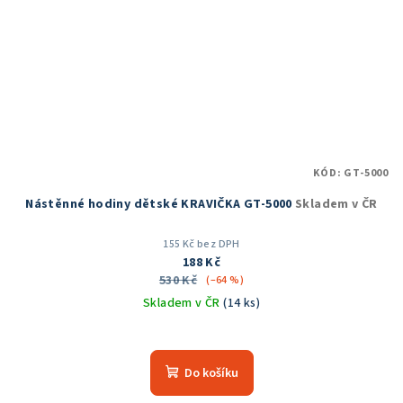
KÓD:
GT-5000
Nástěnné hodiny dětské KRAVIČKA GT-5000
Skladem v ČR
155 Kč bez DPH
188 Kč
530 Kč
(–64 %)
Skladem v ČR
(14 ks)
Průměrné
hodnocení
produktu
Do košíku
je