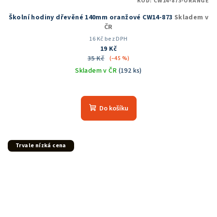
KÓD:
CW14-873-ORANGE
Školní hodiny dřevěné 140mm oranžové CW14-873
Skladem v
ČR
16 Kč bez DPH
19 Kč
35 Kč
(–45 %)
Skladem v ČR
(192 ks)
Do košíku
Trvale nízká cena