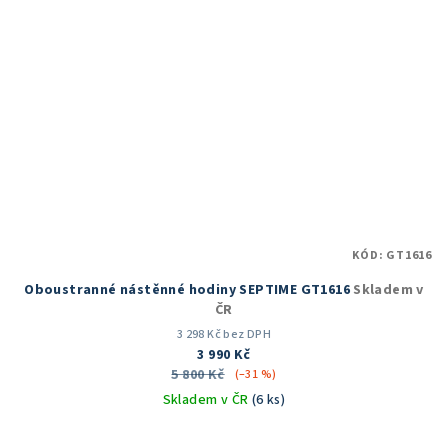
KÓD:
GT1616
Oboustranné nástěnné hodiny SEPTIME GT1616
Skladem v
ČR
3 298 Kč bez DPH
3 990 Kč
5 800 Kč
(–31 %)
Skladem v ČR
(6 ks)
Průměrné