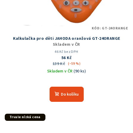
KÓD:
GT-24ORANGE
Kalkulačka pro děti JAHODA oranžová GT-24ORANGE
Skladem v ČR
46 Kč bez DPH
56 Kč
139 Kč
(–59 %)
Skladem v ČR
(90 ks)
Průměrné
hodnocení
produktu
Do košíku
je
5,0
z
5
Trvale nízká cena
hvězdiček.