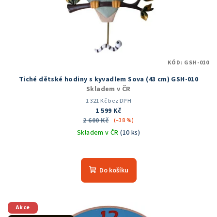
KÓD:
GSH-010
Tiché dětské hodiny s kyvadlem Sova (43 cm) GSH-010
Skladem v ČR
1 321 Kč bez DPH
1 599 Kč
2 600 Kč
(–38 %)
Skladem v ČR
(10 ks)
Průměrné
hodnocení
produktu
Do košíku
je
5,0
z
5
Akce
hvězdiček.