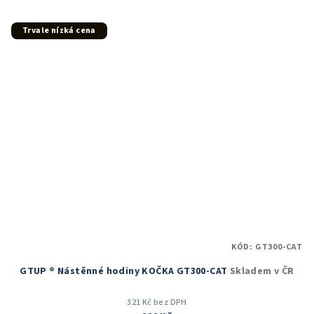
5,0
z
5
Trvale nízká cena
hvězdiček.
KÓD:
GT300-CAT
GTUP ® Nástěnné hodiny KOČKA GT300-CAT
Skladem v ČR
321 Kč bez DPH