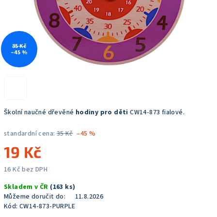
35 Kč
–45 %
Školní naučné dřevěné
hodiny pro děti
CW14-873 fialové.
standardní cena:
35 Kč
–45 %
19 Kč
16 Kč bez DPH
Měrná
Skladem v ČR
(163 ks)
cena:
Můžeme doručit do:
11.8.2026
Kód:
CW14-873-PURPLE