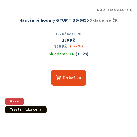
KÓD:
6655-ALU-SIL
Nástěnné hodiny GTUP ® BS-6655
Skladem v ČR
157 Kč bez DPH
190 Kč
790 Kč
(–75 %)
Skladem v ČR
(15 ks)
Průměrné
hodnocení
produktu
Do košíku
je
5,0
z
5
Akce
hvězdiček.
Trvale nízká cena