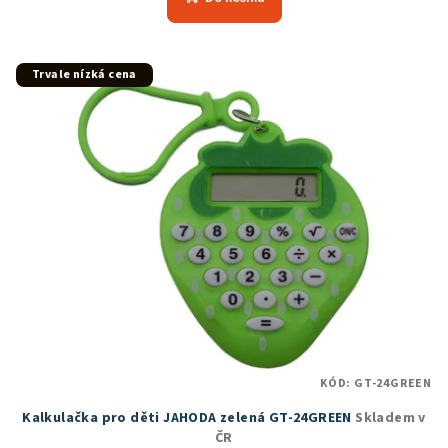
je
5,0
z
5
Trvale nízká cena
hvězdiček.
KÓD:
GT-24GREEN
Kalkulačka pro děti JAHODA zelená GT-24GREEN
Skladem v
ČR