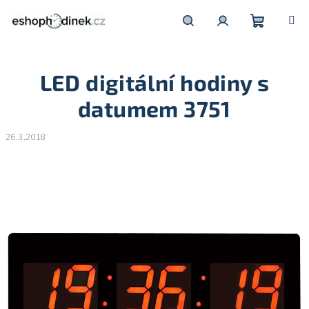
Přejít
na
obsah
Nákupní
Hledat
Přihlášení
LED digitální hodiny s
košík
datumem 3751
26.3.2018