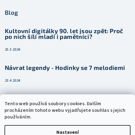
Blog
Kultovní digitálky 90. let jsou zpět: Proč
po nich šílí mladí i pamětníci?
25.3.2026
Návrat legendy - Hodinky se 7 melodiemi
23.4.2024
Jak vybrat dámské hodinky pro ženu třeba
Tento web používá soubory cookies. Dalším
jako dárek
procházením tohoto webu vyjadřujete souhlas s jejich
používáním.
15.2.2024
Nastavení