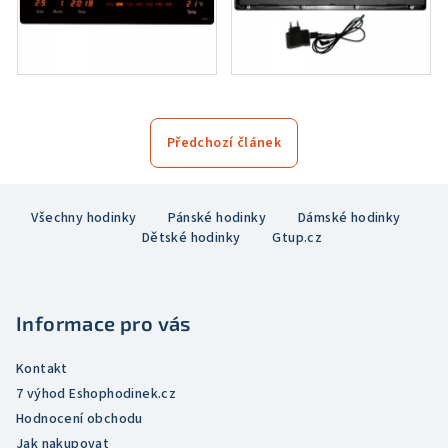
Předchozí článek
Z
Všechny hodinky
Pánské hodinky
Dámské hodinky
á
Dětské hodinky
Gtup.cz
p
a
t
Informace pro vás
í
Kontakt
7 výhod Eshophodinek.cz
Hodnocení obchodu
Jak nakupovat