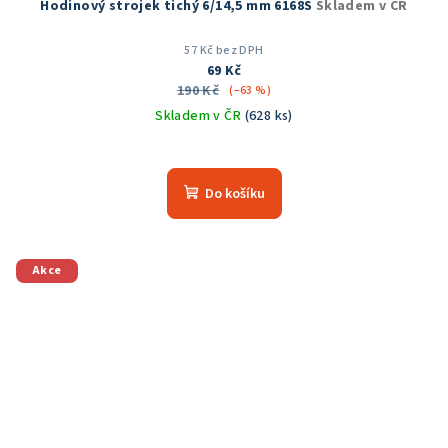
Hodinový strojek tichý 6/14,5 mm 6168S
Skladem v ČR
57 Kč bez DPH
69 Kč
190 Kč
(–63 %)
Skladem v ČR
(628 ks)
Průměrné
hodnocení
produktu
Do košíku
je
5,0
z
5
Akce
hvězdiček.