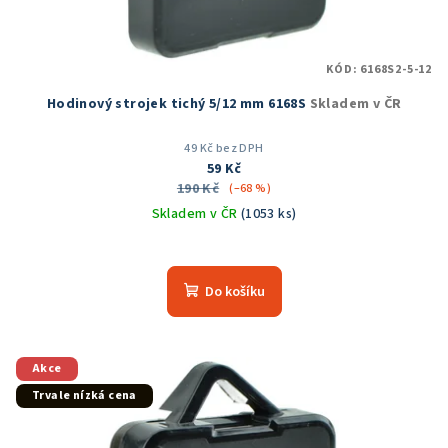
KÓD:
6168S2-5-12
Hodinový strojek tichý 5/12 mm 6168S
Skladem v ČR
49 Kč bez DPH
59 Kč
190 Kč
(–68 %)
Skladem v ČR
(1053 ks)
Průměrné
hodnocení
produktu
Do košíku
je
5,0
z
5
Akce
hvězdiček.
Trvale nízká cena