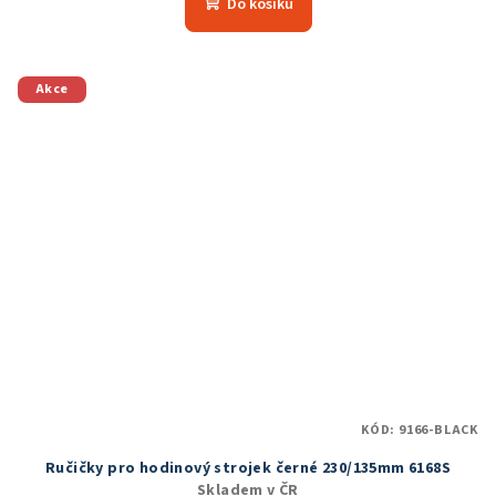
Do košíku
je
4,2
z
5
Akce
hvězdiček.
KÓD:
9166-BLACK
Ručičky pro hodinový strojek černé 230/135mm 6168S
Skladem v ČR