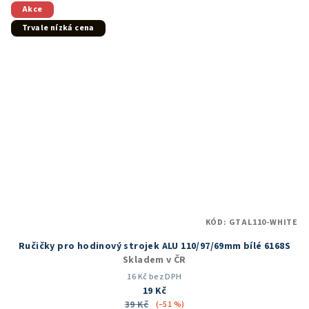
Akce
Trvale nízká cena
KÓD:
GTAL110-WHITE
Ručičky pro hodinový strojek ALU 110/97/69mm bílé 6168S
Skladem v ČR
16 Kč bez DPH
19 Kč
39 Kč
(–51 %)