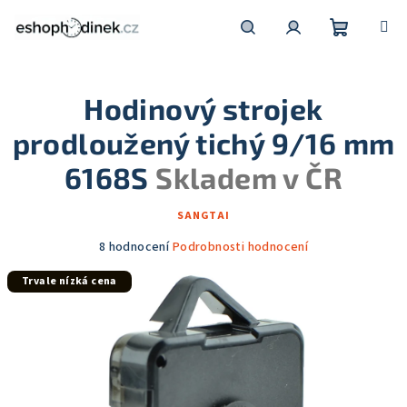
Přejít
na
obsah
Nákupní
Hledat
Přihlášení
Hodinový strojek
košík
prodloužený tichý 9/16 mm
6168S
Skladem v ČR
SANGTAI
Průměrné
8 hodnocení
Podrobnosti hodnocení
hodnocení
Trvale nízká cena
produktu
je
4,9
z
5
hvězdiček.