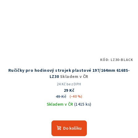
KÓD:
LZ30-BLACK
Ručičky pro hodinový strojek plastové 197/164mm 6168S-
LZ30
Skladem v ČR
24 Kč bez DPH
29 Kč
49 Kč
(–40 %)
Skladem v ČR
(1415 ks)
Průměrné
hodnocení
produktu
Do košíku
je