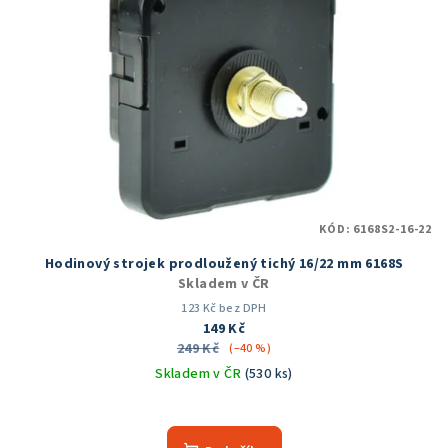
KÓD:
6168S2-16-22
Hodinový strojek prodloužený tichý 16/22 mm 6168S
Skladem v ČR
123 Kč bez DPH
149 Kč
249 Kč
(–40 %)
Skladem v ČR
(530 ks)
Průměrné
hodnocení
produktu