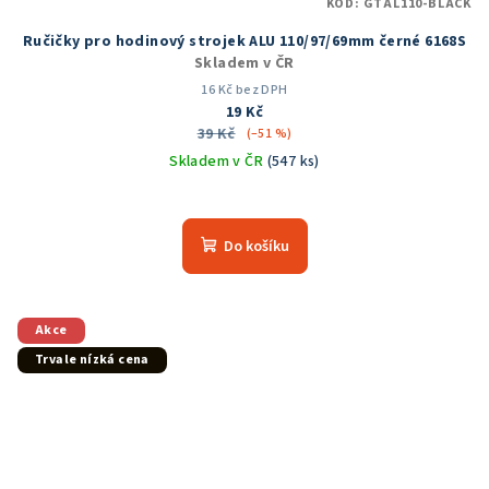
KÓD:
GTAL110-BLACK
Ručičky pro hodinový strojek ALU 110/97/69mm černé 6168S
Skladem v ČR
16 Kč bez DPH
19 Kč
39 Kč
(–51 %)
Skladem v ČR
(547 ks)
Průměrné
hodnocení
produktu
Do košíku
je
5,0
z
5
Akce
hvězdiček.
Trvale nízká cena