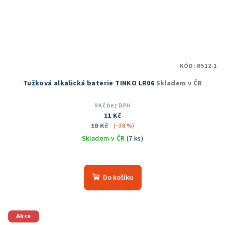
KÓD:
R512-1
Tužková alkalická baterie TINKO LR06
Skladem v ČR
9 Kč bez DPH
11 Kč
18 Kč
(–38 %)
Skladem v ČR
(7 ks)
Do košíku
Akce