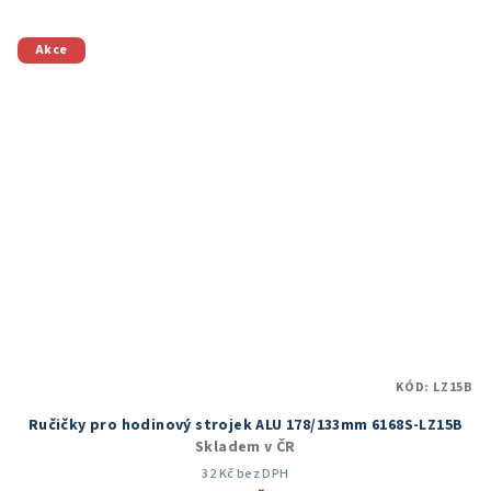
5,0
z
5
Akce
hvězdiček.
KÓD:
LZ15B
Ručičky pro hodinový strojek ALU 178/133mm 6168S-LZ15B
Skladem v ČR
32 Kč bez DPH