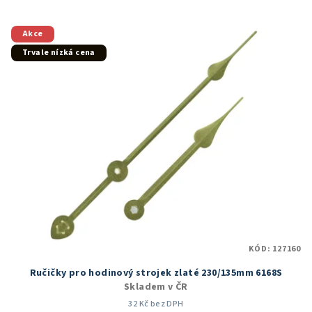
Akce
Trvale nízká cena
KÓD:
127160
Ručičky pro hodinový strojek zlaté 230/135mm 6168S
Skladem v ČR
32 Kč bez DPH