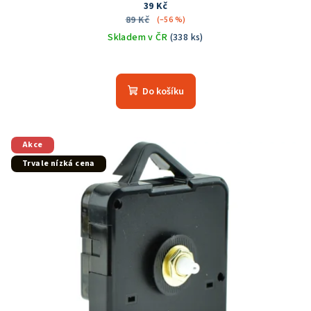
39 Kč
89 Kč
(–56 %)
Skladem v ČR
(338 ks)
Do košíku
Akce
Trvale nízká cena