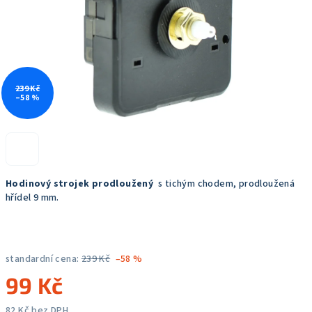
239 Kč
–58 %
Hodinový strojek prodloužený
s tichým chodem, prodloužená
hřídel 9 mm.
standardní cena:
239 Kč
–58 %
99 Kč
82 Kč bez DPH