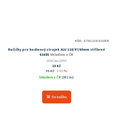
KÓD:
GTAL110-SILVER
Ručičky pro hodinový strojek ALU 110/97/69mm stříbrné
6168S
Skladem v ČR
16 Kč bez DPH
19 Kč
39 Kč
(–51 %)
Skladem v ČR
(382 ks)
Do košíku