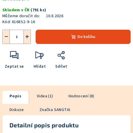
Měrná
Skladem v ČR
(791 ks)
cena:
Můžeme doručit do:
10.8.2026
Kód:
6168S2-9-16
−
+
Do košíku
Zeptat se
Hlídat
Sdílet
Popis
Videa (1)
Hodnocení (8)
Diskuze
Značka
SANGTAI
Detailní popis produktu