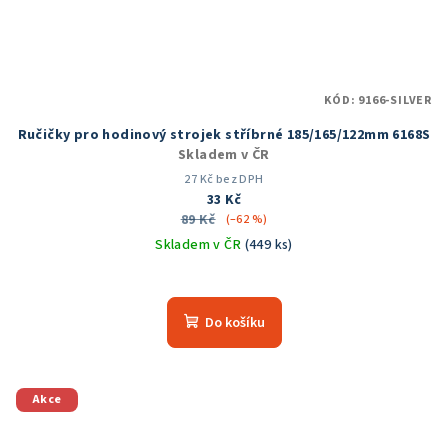
KÓD:
9166-SILVER
Ručičky pro hodinový strojek stříbrné 185/165/122mm 6168S
Skladem v ČR
27 Kč bez DPH
33 Kč
89 Kč
(–62 %)
Skladem v ČR
(449 ks)
Průměrné
hodnocení
produktu
Do košíku
je
5,0
z
5
Akce
hvězdiček.