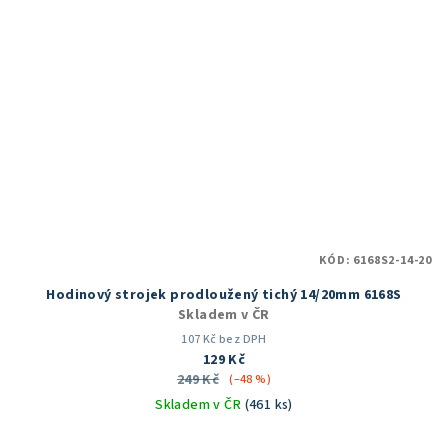
KÓD:
6168S2-14-20
Hodinový strojek prodloužený tichý 14/20mm 6168S
Skladem v ČR
107 Kč bez DPH
129 Kč
249 Kč
(–48 %)
Skladem v ČR
(461 ks)
Průměrné