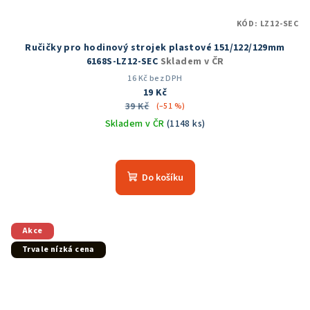
KÓD:
LZ12-SEC
Ručičky pro hodinový strojek plastové 151/122/129mm
6168S-LZ12-SEC
Skladem v ČR
16 Kč bez DPH
19 Kč
39 Kč
(–51 %)
Skladem v ČR
(1148 ks)
Průměrné
hodnocení
produktu
Do košíku
je
5,0
z
5
Akce
hvězdiček.
Trvale nízká cena