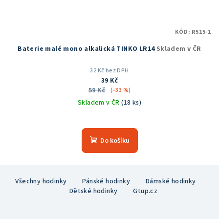
KÓD:
R515-1
Baterie malé mono alkalická TINKO LR14
Skladem v ČR
32 Kč bez DPH
39 Kč
59 Kč
(–33 %)
Skladem v ČR
(18 ks)
Do košíku
Z
Všechny hodinky
Pánské hodinky
Dámské hodinky
á
Dětské hodinky
Gtup.cz
p
a