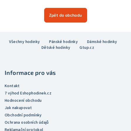
Zpět do obchodu
Z
Všechny hodinky
Pánské hodinky
Dámské hodinky
á
Dětské hodinky
Gtup.cz
p
a
t
Informace pro vás
í
Kontakt
7 výhod Eshophodinek.cz
Hodnocení obchodu
Jak nakupovat
Obchodní podmínky
Ochrana osobních údajů
Reklamační protokol