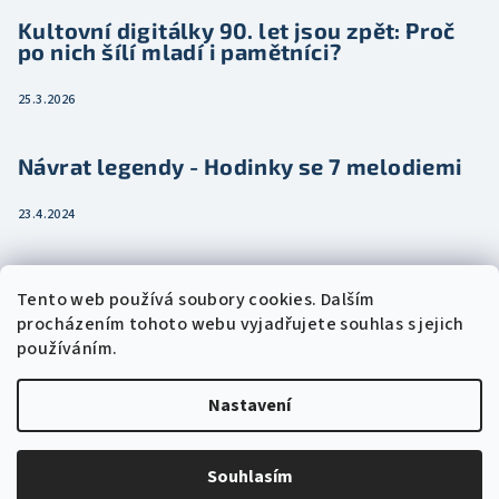
Kultovní digitálky 90. let jsou zpět: Proč
po nich šílí mladí i pamětníci?
25.3.2026
Návrat legendy - Hodinky se 7 melodiemi
23.4.2024
Jak vybrat dámské hodinky pro ženu třeba
Tento web používá soubory cookies. Dalším
jako dárek
procházením tohoto webu vyjadřujete souhlas s jejich
používáním.
15.2.2024
Nastavení
Copyright 2026
Eshophodinek.cz
. Všechna práva vyhrazena.
Upravit nastavení cookies
Souhlasím