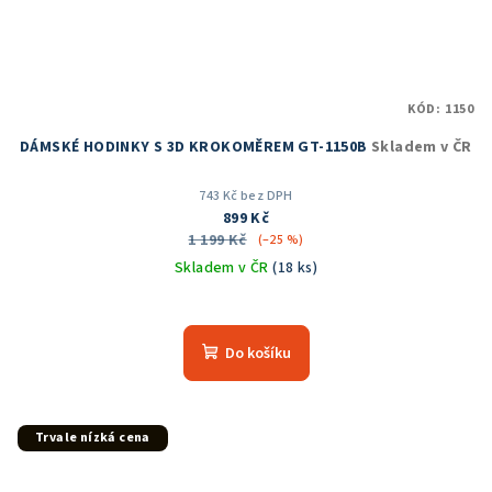
KÓD:
1150
DÁMSKÉ HODINKY S 3D KROKOMĚREM GT-1150B
Skladem v ČR
743 Kč bez DPH
899 Kč
1 199 Kč
(–25 %)
Skladem v ČR
(18 ks)
Průměrné
hodnocení
produktu
Do košíku
je
4,8
z
5
Trvale nízká cena
hvězdiček.