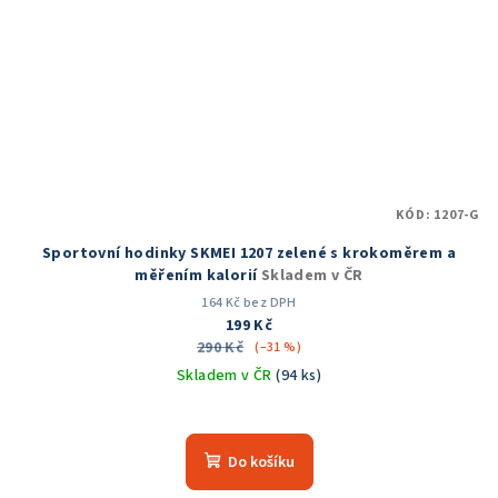
KÓD:
1207-G
Sportovní hodinky SKMEI 1207 zelené s krokoměrem a
měřením kalorií
Skladem v ČR
164 Kč bez DPH
199 Kč
290 Kč
(–31 %)
Skladem v ČR
(94 ks)
Průměrné
hodnocení
produktu
Do košíku
je