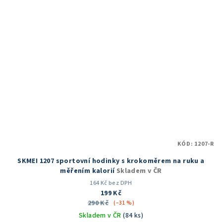
KÓD:
1207-R
SKMEI 1207 sportovní hodinky s krokoměrem na ruku a
měřením kalorií
Skladem v ČR
164 Kč bez DPH
199 Kč
290 Kč
(–31 %)
Skladem v ČR
(84 ks)