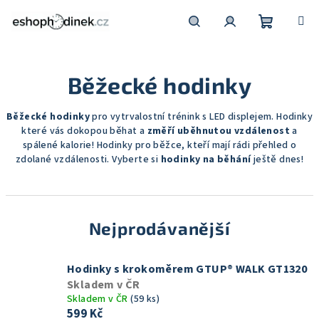
Přejít
na
obsah
Nákupní
Hledat
Přihlášení
Běžecké hodinky
košík
Běžecké hodinky
pro vytrvalostní trénink s LED displejem. Hodinky
které vás dokopou běhat a
změří uběhnutou vzdálenost
a
spálené kalorie! Hodinky pro běžce, kteří mají rádi přehled o
zdolané vzdálenosti. Vyberte si
hodinky na běhání
ještě dnes!
Nejprodávanější
Hodinky s krokoměrem GTUP® WALK GT1320
Skladem v ČR
Skladem v ČR
(59 ks)
599 Kč