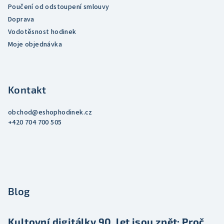
Poučení od odstoupení smlouvy
u
Doprava
Vodotěsnost hodinek
Moje objednávka
Kontakt
obchod
@
eshophodinek.cz
+420 704 700 505
Blog
Kultovní digitálky 90. let jsou zpět: Proč