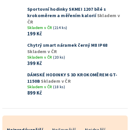
Sportovní hodinky SKMEI 1207 bílé s
krokoměrem a měřením kalorií
Skladem v
ČR
Skladem v ČR
(214 ks)
199 Kč
Chytrý smart náramek černý M8 IP68
Skladem v ČR
Skladem v ČR
(20 ks)
399 Kč
DÁMSKÉ HODINKY S 3D KROKOMĚREM GT-
1150B
Skladem v ČR
Skladem v ČR
(18 ks)
899 Kč
Ř
a