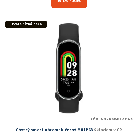
Do košíku
je
4,8
z
5
Trvale nízká cena
hvězdiček.
KÓD:
M8-IP68-BLACK-S
Chytrý smart náramek černý M8 IP68
Skladem v ČR