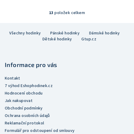
4,5
z
5
13
položek celkem
O
hvězdiček.
v
Z
l
Všechny hodinky
Pánské hodinky
Dámské hodinky
á
á
Dětské hodinky
Gtup.cz
p
d
a
a
c
t
í
Informace pro vás
í
p
r
Kontakt
v
7 výhod Eshophodinek.cz
k
Hodnocení obchodu
y
Jak nakupovat
v
Obchodní podmínky
ý
Ochrana osobních údajů
p
Reklamační protokol
i
Formulář pro odstoupení od smlouvy
s