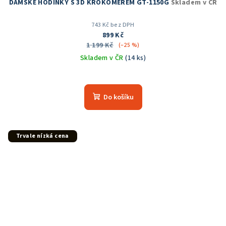
DÁMSKÉ HODINKY S 3D KROKOMĚREM GT-1150G
Skladem v ČR
743 Kč bez DPH
899 Kč
1 199 Kč
(–25 %)
Skladem v ČR
(14 ks)
Průměrné
hodnocení
produktu
Do košíku
je
5,0
z
5
Trvale nízká cena
hvězdiček.