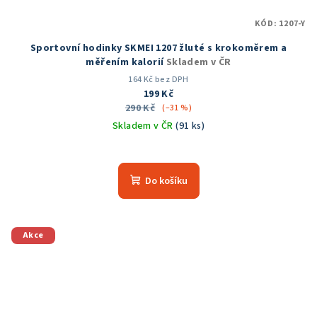
KÓD:
1207-Y
Sportovní hodinky SKMEI 1207 žluté s krokoměrem a
měřením kalorií
Skladem v ČR
164 Kč bez DPH
199 Kč
290 Kč
(–31 %)
Skladem v ČR
(91 ks)
Průměrné
hodnocení
produktu
Do košíku
je
5,0
z
5
Akce
hvězdiček.