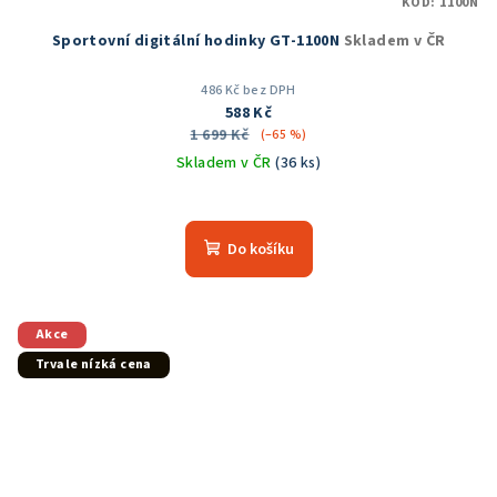
KÓD:
1100N
Sportovní digitální hodinky GT-1100N
Skladem v ČR
486 Kč bez DPH
588 Kč
1 699 Kč
(–65 %)
Skladem v ČR
(36 ks)
Průměrné
hodnocení
produktu
Do košíku
je
5,0
z
5
Akce
hvězdiček.
Trvale nízká cena