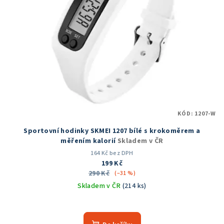
KÓD:
1207-W
Sportovní hodinky SKMEI 1207 bílé s krokoměrem a
měřením kalorií
Skladem v ČR
164 Kč bez DPH
199 Kč
290 Kč
(–31 %)
Skladem v ČR
(214 ks)
Průměrné
hodnocení
produktu