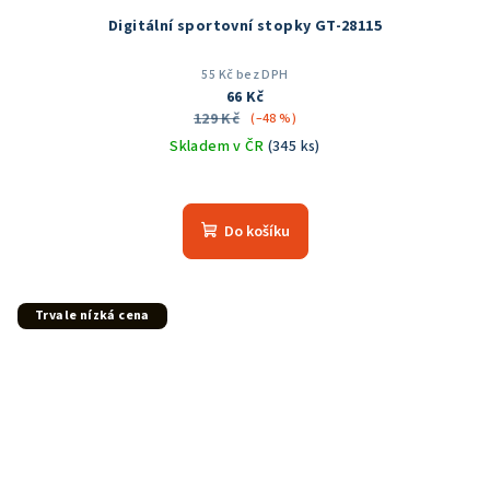
Digitální sportovní stopky GT-28115
55 Kč bez DPH
66 Kč
129 Kč
(–48 %)
Skladem v ČR
(345 ks)
Průměrné
hodnocení
produktu
Do košíku
je
5,0
z
5
Trvale nízká cena
hvězdiček.