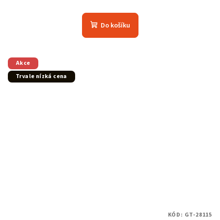
Do košíku
Akce
Trvale nízká cena
KÓD:
GT-28115