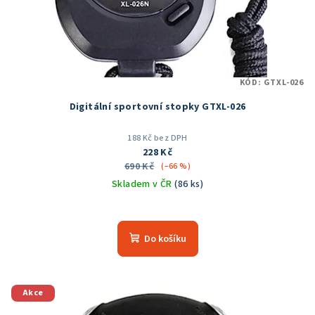
KÓD:
GTXL-026
Digitální sportovní stopky GTXL-026
188 Kč bez DPH
228 Kč
690 Kč
(–66 %)
Skladem v ČR
(86 ks)
Průměrné
hodnocení
produktu
Do košíku
je
5,0
z
5
Akce
hvězdiček.