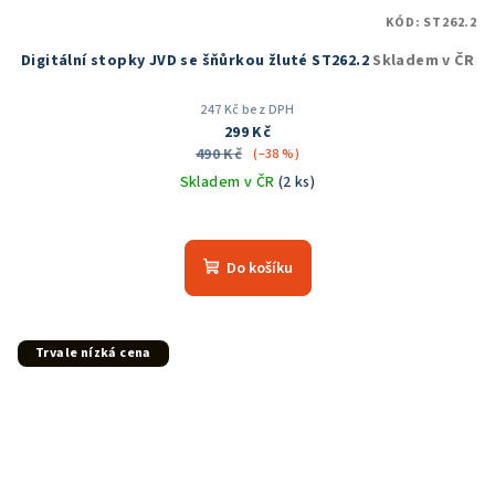
KÓD:
ST262.2
Digitální stopky JVD se šňůrkou žluté ST262.2
Skladem v ČR
247 Kč bez DPH
299 Kč
490 Kč
(–38 %)
Skladem v ČR
(2 ks)
Průměrné
hodnocení
produktu
Do košíku
je
5,0
z
5
Trvale nízká cena
hvězdiček.