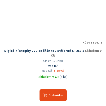
KÓD:
ST262.1
Digitální stopky JVD se šňůrkou stříbrné ST262.1
Skladem v
ČR
247 Kč bez DPH
299 Kč
490 Kč
(–38 %)
Skladem v ČR
(4 ks)
Průměrné
hodnocení
produktu
Do košíku
je
5,0