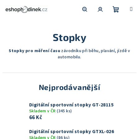
Přejít
na
obsah
Nákupní
Hledat
Přihlášení
Stopky
košík
Stopky pro měření času
závodníku při běhu, plavání, jízdě v
automobilu.
Nejprodávanější
Digitální sportovní stopky GT-28115
Skladem v ČR
(345 ks)
66 Kč
Digitální sportovní stopky GTXL-026
Skladem v ČR
(86 ks)