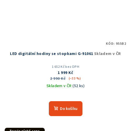
KÓD:
955B2
LED digitální hodiny se stopkami G-91061
Skladem v ČR
1 652 Kč bez DPH
1 999 Kč
2 990 Kč
(–33 %)
Skladem v ČR
(52 ks)
Průměrné
hodnocení
produktu
Do košíku
je
5,0
z
5