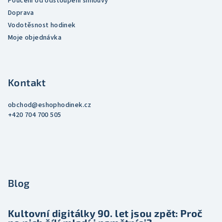
Poučení od odstoupení smlouvy
u
Doprava
Vodotěsnost hodinek
Moje objednávka
Kontakt
obchod
@
eshophodinek.cz
+420 704 700 505
Blog
Kultovní digitálky 90. let jsou zpět: Proč