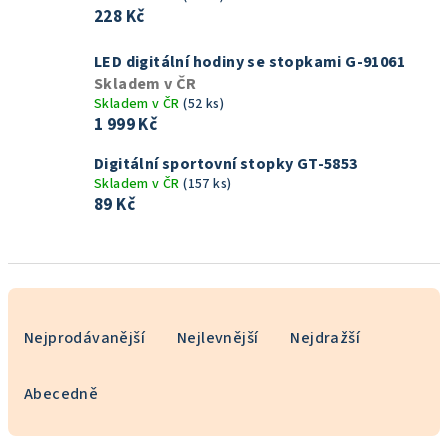
228 Kč
LED digitální hodiny se stopkami G-91061
Skladem v ČR
Skladem v ČR
(52 ks)
1 999 Kč
Digitální sportovní stopky GT-5853
Skladem v ČR
(157 ks)
89 Kč
Ř
a
Nejprodávanější
Nejlevnější
Nejdražší
z
e
Abecedně
n