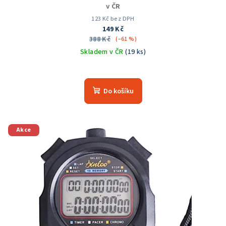
v ČR
123 Kč bez DPH
149 Kč
388 Kč
(–61 %)
Skladem v ČR
(19 ks)
Do košíku
Akce