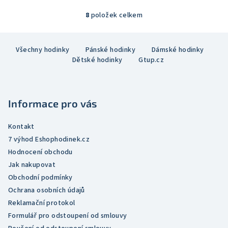
z
5
8
položek celkem
O
hvězdiček.
v
Z
l
Všechny hodinky
Pánské hodinky
Dámské hodinky
á
á
Dětské hodinky
Gtup.cz
p
d
a
a
c
t
í
Informace pro vás
í
p
r
Kontakt
v
7 výhod Eshophodinek.cz
k
Hodnocení obchodu
y
Jak nakupovat
v
Obchodní podmínky
ý
Ochrana osobních údajů
p
Reklamační protokol
i
Formulář pro odstoupení od smlouvy
s