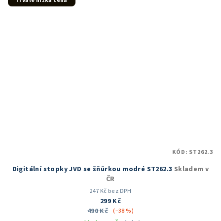
Trvale nízká cena
hvězdiček.
KÓD:
ST262.3
Digitální stopky JVD se šňůrkou modré ST262.3
Skladem v
ČR
247 Kč bez DPH
299 Kč
490 Kč
(–38 %)