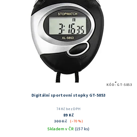
KÓD:
GT-5853
Digitální sportovní stopky GT-5853
74 Kč bez DPH
89 Kč
300 Kč
(–70 %)
Skladem v ČR
(157 ks)