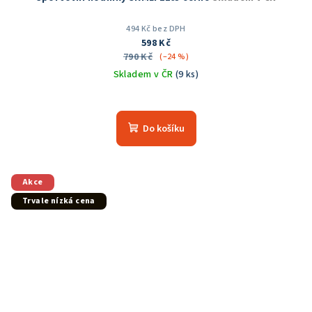
494 Kč bez DPH
598 Kč
790 Kč
(–24 %)
Skladem v ČR
(9 ks)
Průměrné
hodnocení
produktu
Do košíku
je
5,0
z
5
Akce
hvězdiček.
Trvale nízká cena