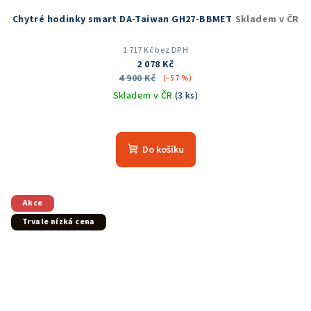
Chytré hodinky smart DA-Taiwan GH27-BBMET
Skladem v ČR
1 717 Kč bez DPH
2 078 Kč
4 900 Kč
(–57 %)
Skladem v ČR
(3 ks)
Průměrné
hodnocení
produktu
Do košíku
je
5,0
z
5
Akce
hvězdiček.
Trvale nízká cena