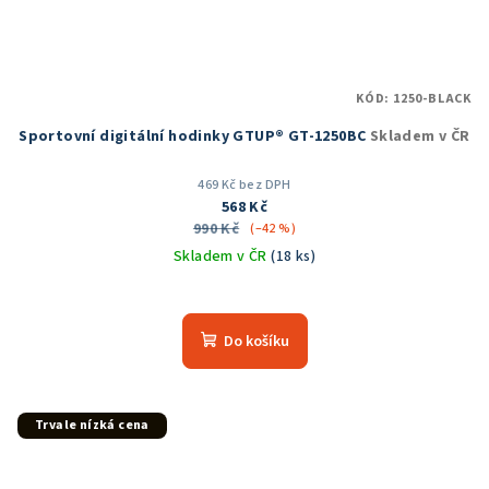
KÓD:
1250-BLACK
Sportovní digitální hodinky GTUP® GT-1250BC
Skladem v ČR
469 Kč bez DPH
568 Kč
990 Kč
(–42 %)
Skladem v ČR
(18 ks)
Průměrné
hodnocení
produktu
Do košíku
je
5,0
z
5
Trvale nízká cena
hvězdiček.