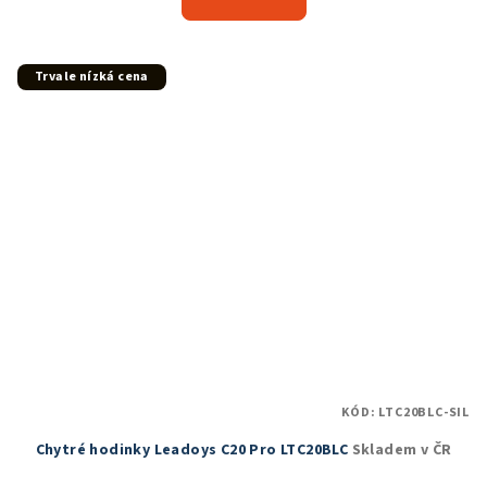
je
5,0
z
5
Trvale nízká cena
hvězdiček.
KÓD:
LTC20BLC-SIL
Chytré hodinky Leadoys C20 Pro LTC20BLC
Skladem v ČR