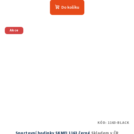
produktu
Do košíku
je
5,0
z
5
Akce
hvězdiček.
KÓD:
1163-BLACK
Sportovní hodinky SKMEI 1163 černé
Skladem v ČR