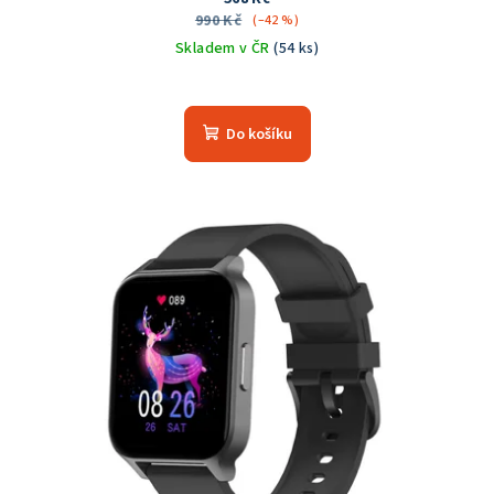
990 Kč
(–42 %)
Skladem v ČR
(54 ks)
Průměrné
hodnocení
produktu
Do košíku
je
5,0
z
5
hvězdiček.