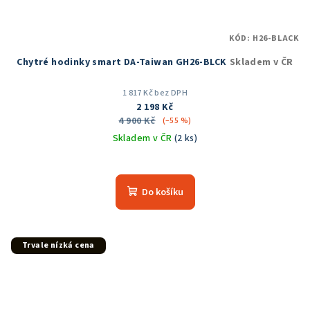
KÓD:
H26-BLACK
Chytré hodinky smart DA-Taiwan GH26-BLCK
Skladem v ČR
1 817 Kč bez DPH
2 198 Kč
4 900 Kč
(–55 %)
Skladem v ČR
(2 ks)
Průměrné
hodnocení
produktu
Do košíku
je
5,0
z
5
Trvale nízká cena
hvězdiček.