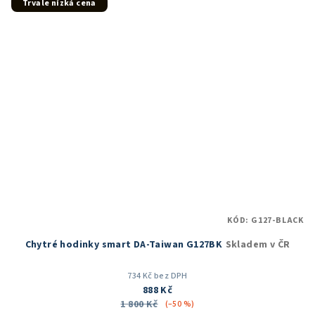
5
Trvale nízká cena
hvězdiček.
KÓD:
G127-BLACK
Chytré hodinky smart DA-Taiwan G127BK
Skladem v ČR
734 Kč bez DPH
888 Kč
1 800 Kč
(–50 %)