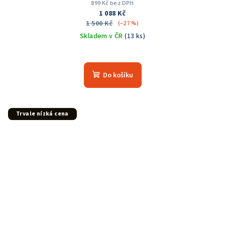
899 Kč bez DPH
1 088 Kč
1 500 Kč
(–27 %)
Skladem v ČR
(13 ks)
Průměrné
hodnocení
produktu
Do košíku
je
5,0
z
5
Trvale nízká cena
hvězdiček.