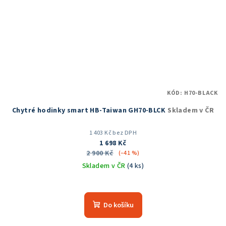
KÓD:
H70-BLACK
Chytré hodinky smart HB-Taiwan GH70-BLCK
Skladem v ČR
1 403 Kč bez DPH
1 698 Kč
2 900 Kč
(–41 %)
Skladem v ČR
(4 ks)
Průměrné
hodnocení
produktu
Do košíku
je
5,0