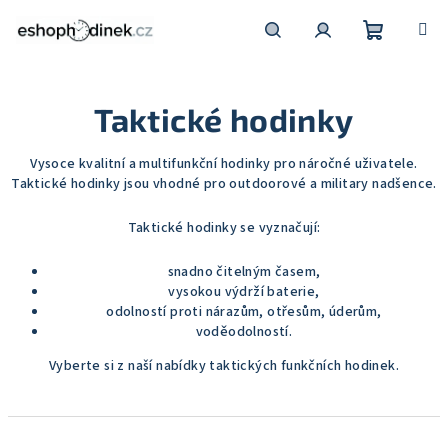
Přejít
na
obsah
Nákupní
Hledat
Přihlášení
Taktické hodinky
košík
Vysoce kvalitní a multifunkční hodinky pro náročné uživatele.
Taktické hodinky jsou vhodné pro outdoorové a military nadšence.
Taktické hodinky se vyznačují:
snadno čitelným časem,
vysokou výdrží baterie,
odolností proti nárazům, otřesům, úderům,
voděodolností.
Vyberte si z naší nabídky taktických funkčních hodinek.