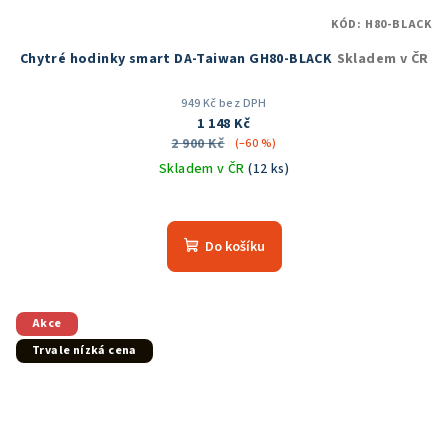
KÓD:
H80-BLACK
Chytré hodinky smart DA-Taiwan GH80-BLACK
Skladem v ČR
949 Kč bez DPH
1 148 Kč
2 900 Kč
(–60 %)
Skladem v ČR
(12 ks)
Průměrné
hodnocení
produktu
Do košíku
je
5,0
z
5
Akce
hvězdiček.
Trvale nízká cena