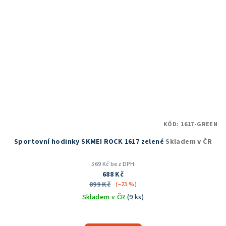
KÓD:
1617-GREEN
Sportovní hodinky SKMEI ROCK 1617 zelené
Skladem v ČR
569 Kč bez DPH
688 Kč
899 Kč
(–23 %)
Skladem v ČR
(9 ks)
Průměrné
hodnocení