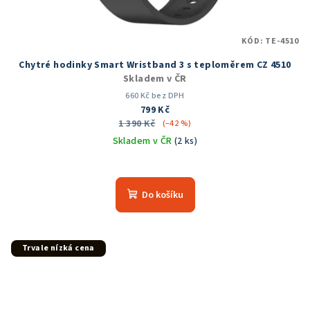
KÓD:
TE-4510
Chytré hodinky Smart Wristband 3 s teploměrem CZ 4510
Skladem v ČR
660 Kč bez DPH
799 Kč
1 390 Kč
(–42 %)
Skladem v ČR
(2 ks)
Do košíku
Trvale nízká cena