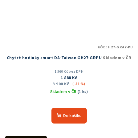
KÓD:
H27-GRAY-PU
Chytré hodinky smart DA-Taiwan GH27-GRPU
Skladem v ČR
1 560 Kč bez DPH
1 888 Kč
3 900 Kč
(–51 %)
Skladem v ČR
(1 ks)
Průměrné
hodnocení
produktu
Do košíku
je
5,0
z