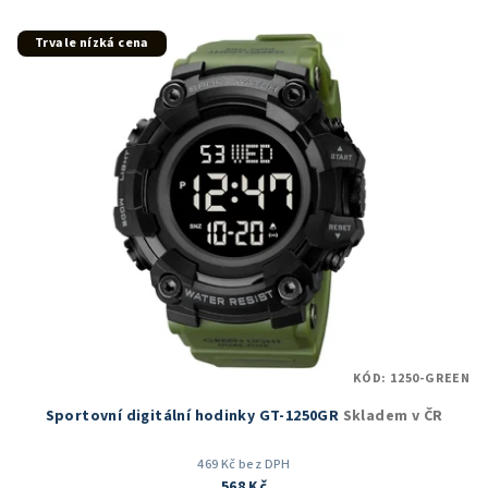
z
5
Trvale nízká cena
hvězdiček.
KÓD:
1250-GREEN
Sportovní digitální hodinky GT-1250GR
Skladem v ČR
469 Kč bez DPH
568 Kč