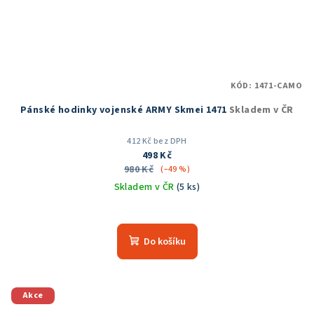
KÓD:
1471-CAMO
Pánské hodinky vojenské ARMY Skmei 1471
Skladem v ČR
412 Kč bez DPH
498 Kč
980 Kč
(–49 %)
Skladem v ČR
(5 ks)
Průměrné
hodnocení
produktu
Do košíku
je
5,0
z
5
Akce
hvězdiček.