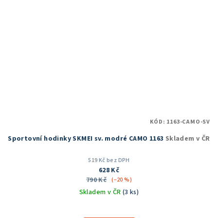
KÓD:
1163-CAMO-SV
Sportovní hodinky SKMEI sv. modré CAMO 1163
Skladem v ČR
519 Kč bez DPH
628 Kč
790 Kč
(–20 %)
Skladem v ČR
(3 ks)
Průměrné
hodnocení