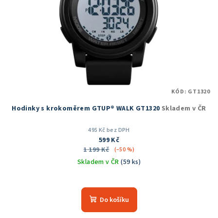
p
ů
r
o
d
u
k
t
KÓD:
GT1320
ů
Hodinky s krokoměrem GTUP® WALK GT1320
Skladem v ČR
495 Kč bez DPH
599 Kč
1 199 Kč
(–50 %)
Skladem v ČR
(59 ks)
Průměrné
hodnocení
produktu
Do košíku
je
4,3