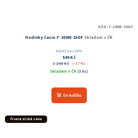
KÓD:
F-200W-2ADF
Hodinky Casio F-200W-2ADF
Skladem v ČR
454 Kč bez DPH
549 Kč
1 290 Kč
(–57 %)
Skladem v ČR
(3 ks)
Průměrné
hodnocení
produktu
Do košíku
je
5,0
z
5
Trvale nízká cena
hvězdiček.