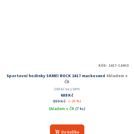
KÓD:
1617-CAMO
Sportovní hodinky SKMEI ROCK 1617 maskované
Skladem v
ČR
569 Kč bez DPH
688 Kč
899 Kč
(–23 %)
Skladem v ČR
(7 ks)
Průměrné
hodnocení
produktu
Do košíku