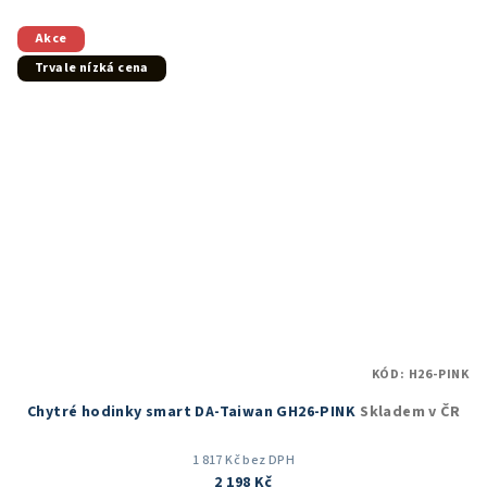
z
5
Akce
hvězdiček.
Trvale nízká cena
KÓD:
H26-PINK
Chytré hodinky smart DA-Taiwan GH26-PINK
Skladem v ČR
1 817 Kč bez DPH
2 198 Kč