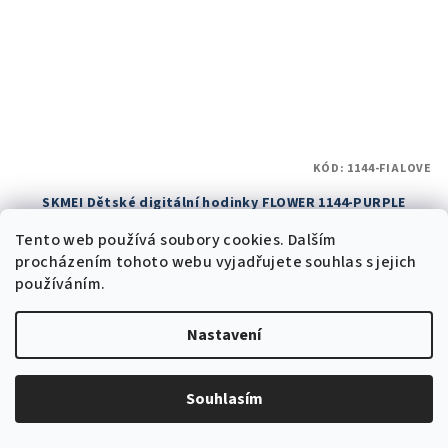
KÓD:
1144-FIALOVE
SKMEI Dětské digitální hodinky FLOWER 1144-PURPLE
Skladem v ČR
Tento web používá soubory cookies. Dalším
189 Kč bez DPH
procházením tohoto webu vyjadřujete souhlas s jejich
229 Kč
používáním.
549 Kč
(–58 %)
Skladem v ČR
(14 ks)
Nastavení
Průměrné
hodnocení
produktu
Do košíku
Souhlasím
je
5,0
z