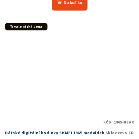
produktu
Do košíku
je
5,0
z
5
Trvale nízká cena
hvězdiček.
KÓD:
1865-BEAR
Dětské digitální hodinky SKMEI 1865 medvídek
Skladem v ČR