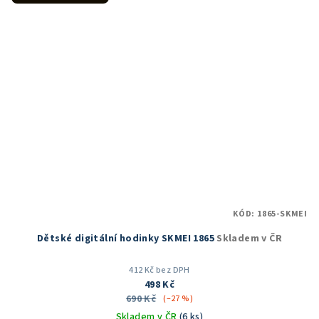
KÓD:
1865-SKMEI
Dětské digitální hodinky SKMEI 1865
Skladem v ČR
412 Kč bez DPH
498 Kč
690 Kč
(–27 %)
Skladem v ČR
(6 ks)