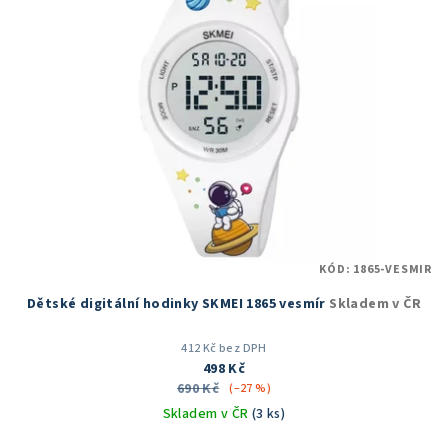
KÓD:
1865-VESMIR
Dětské digitální hodinky SKMEI 1865 vesmír
Skladem v ČR
412 Kč bez DPH
498 Kč
690 Kč
(–27 %)
Skladem v ČR
(3 ks)
Průměrné