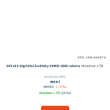
KÓD:
1865-RAKETA
Dětské digitální hodinky SKMEI 1865 raketa
Skladem v ČR
412 Kč bez DPH
498 Kč
690 Kč
(–27 %)
Skladem v ČR
(15 ks)
Průměrné
hodnocení