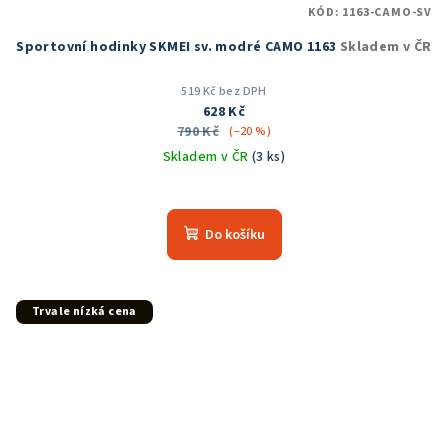
KÓD:
1163-CAMO-SV
Sportovní hodinky SKMEI sv. modré CAMO 1163
Skladem v ČR
519 Kč bez DPH
628 Kč
790 Kč
(–20 %)
Skladem v ČR
(3 ks)
Průměrné
hodnocení
produktu
Do košíku
je
5,0
z
5
Trvale nízká cena
hvězdiček.