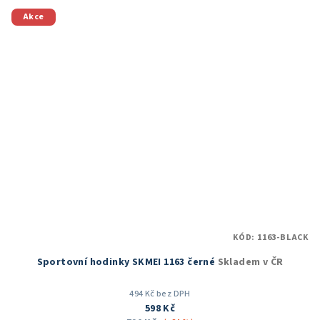
z
5
Akce
hvězdiček.
KÓD:
1163-BLACK
Sportovní hodinky SKMEI 1163 černé
Skladem v ČR
494 Kč bez DPH
598 Kč