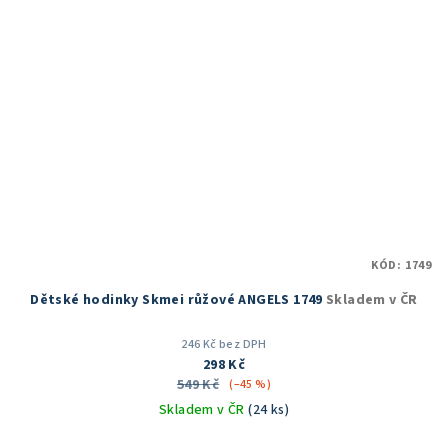
KÓD:
1749
Dětské hodinky Skmei růžové ANGELS 1749
Skladem v ČR
246 Kč bez DPH
298 Kč
549 Kč
(–45 %)
Skladem v ČR
(24 ks)
Průměrné