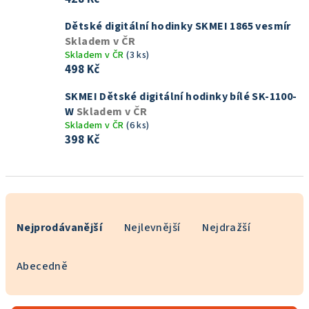
Dětské digitální hodinky SKMEI 1865 vesmír
Skladem v ČR
Skladem v ČR
(3 ks)
498 Kč
SKMEI Dětské digitální hodinky bílé SK-1100-
W
Skladem v ČR
Skladem v ČR
(6 ks)
398 Kč
Ř
a
Nejprodávanější
Nejlevnější
Nejdražší
z
e
Abecedně
n
í