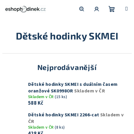
Přejít
na
obsah
Nákupní
Hledat
Přihlášení
Dětské hodinky SKMEI
košík
Nejprodávanější
Dětské hodinky SKMEI s duálním časem
oranžové SK0998OR
Skladem v ČR
Skladem v ČR
(15 ks)
588 Kč
Dětské hodinky SKMEI 2266-cat
Skladem v
ČR
Skladem v ČR
(8 ks)
428 Kč