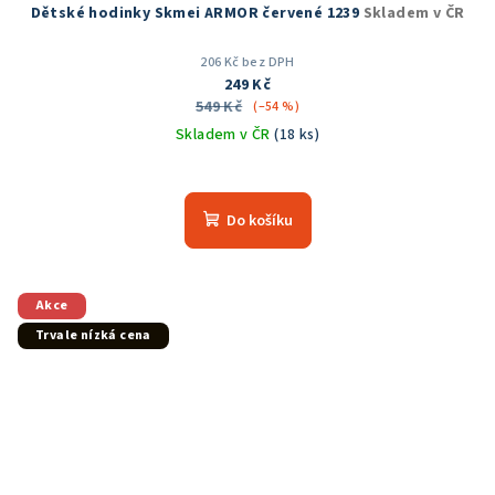
Dětské hodinky Skmei ARMOR červené 1239
Skladem v ČR
206 Kč bez DPH
249 Kč
549 Kč
(–54 %)
Skladem v ČR
(18 ks)
Průměrné
hodnocení
produktu
Do košíku
je
5,0
z
5
Akce
hvězdiček.
Trvale nízká cena