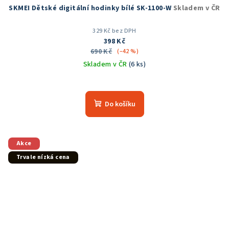
SKMEI Dětské digitální hodinky bílé SK-1100-W
Skladem v ČR
329 Kč bez DPH
398 Kč
690 Kč
(–42 %)
Skladem v ČR
(6 ks)
Průměrné
hodnocení
produktu
Do košíku
je
5,0
z
5
Akce
hvězdiček.
Trvale nízká cena