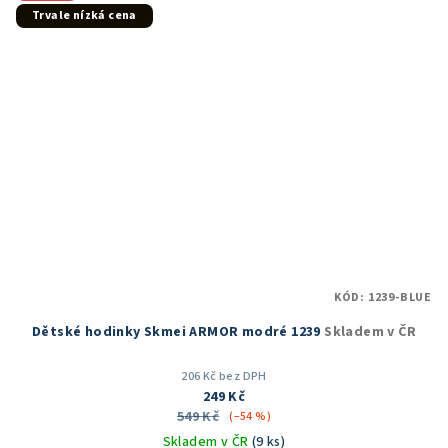
hvězdiček.
Trvale nízká cena
KÓD:
1239-BLUE
Dětské hodinky Skmei ARMOR modré 1239
Skladem v ČR
206 Kč bez DPH
249 Kč
549 Kč
(–54 %)
Skladem v ČR
(9 ks)