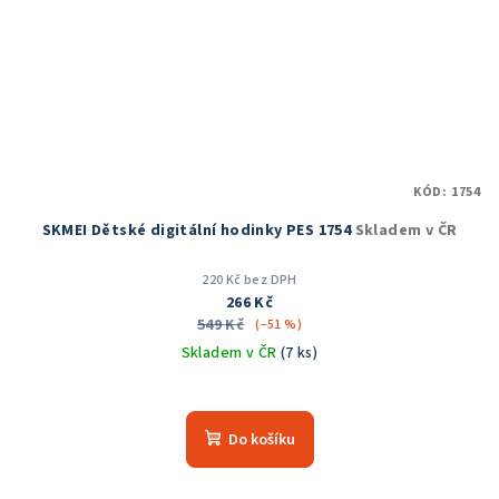
KÓD:
1754
SKMEI Dětské digitální hodinky PES 1754
Skladem v ČR
220 Kč bez DPH
266 Kč
549 Kč
(–51 %)
Skladem v ČR
(7 ks)
Průměrné
hodnocení
produktu
Do košíku
je
5,0