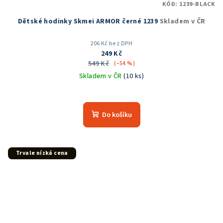
KÓD:
1239-BLACK
Dětské hodinky Skmei ARMOR černé 1239
Skladem v ČR
206 Kč bez DPH
249 Kč
549 Kč
(–54 %)
Skladem v ČR
(10 ks)
Průměrné
hodnocení
produktu
Do košíku
je
5,0
z
5
Trvale nízká cena
hvězdiček.