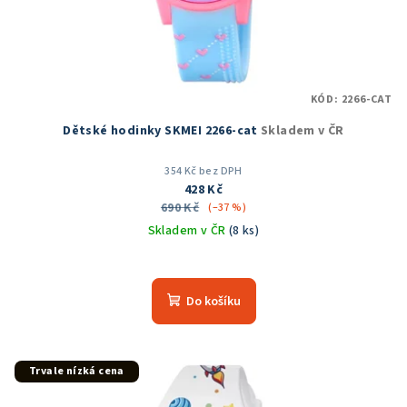
KÓD:
2266-CAT
Dětské hodinky SKMEI 2266-cat
Skladem v ČR
354 Kč bez DPH
428 Kč
690 Kč
(–37 %)
Skladem v ČR
(8 ks)
Do košíku
Trvale nízká cena