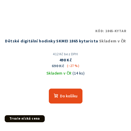
KÓD:
1865-KYTAR
Dětské digitální hodinky SKMEI 1865 kytarista
Skladem v ČR
412 Kč bez DPH
498 Kč
690 Kč
(–27 %)
Skladem v ČR
(14 ks)
Průměrné
hodnocení
produktu
Do košíku
je
5,0
z
5
Trvale nízká cena
hvězdiček.