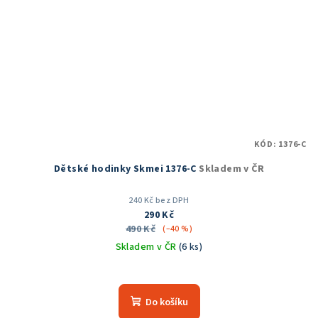
KÓD:
1376-C
Dětské hodinky Skmei 1376-C
Skladem v ČR
240 Kč bez DPH
290 Kč
490 Kč
(–40 %)
Skladem v ČR
(6 ks)
Průměrné
hodnocení
produktu
Do košíku
je