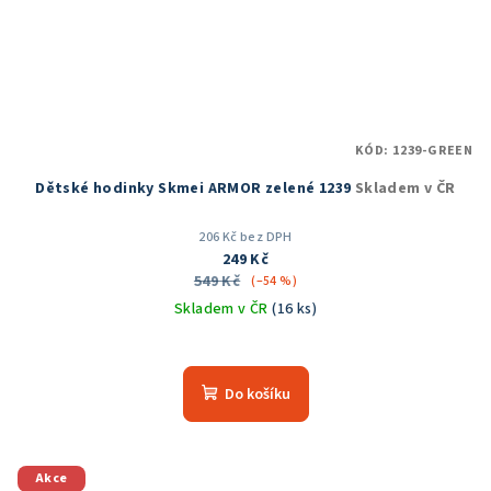
KÓD:
1239-GREEN
Dětské hodinky Skmei ARMOR zelené 1239
Skladem v ČR
206 Kč bez DPH
249 Kč
549 Kč
(–54 %)
Skladem v ČR
(16 ks)
Průměrné
hodnocení
produktu
Do košíku
je
5,0
z
5
Akce