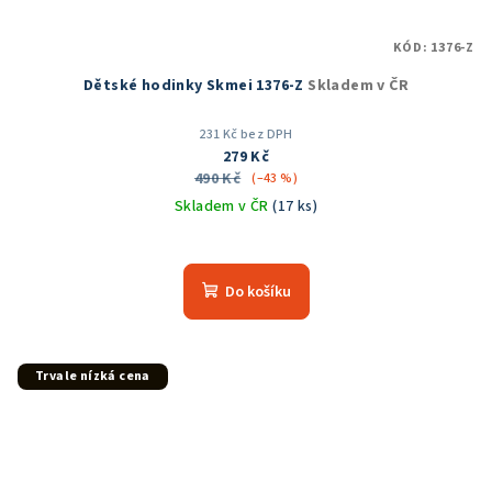
KÓD:
1376-Z
Dětské hodinky Skmei 1376-Z
Skladem v ČR
231 Kč bez DPH
279 Kč
490 Kč
(–43 %)
Skladem v ČR
(17 ks)
Průměrné
hodnocení
produktu
Do košíku
je
5,0
z
5
Trvale nízká cena
hvězdiček.