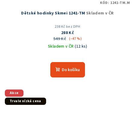
KÓD:
1241-TM.M
Dětské hodinky Skmei 1241-TM
Skladem v ČR
238 Kč bez DPH
288 Kč
549 Kč
(–47 %)
Skladem v ČR
(12 ks)
Do košíku
Akce
Trvale nízká cena