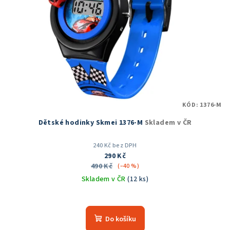
KÓD:
1376-M
Dětské hodinky Skmei 1376-M
Skladem v ČR
240 Kč bez DPH
290 Kč
490 Kč
(–40 %)
Skladem v ČR
(12 ks)
Průměrné
hodnocení
produktu
Do košíku
je