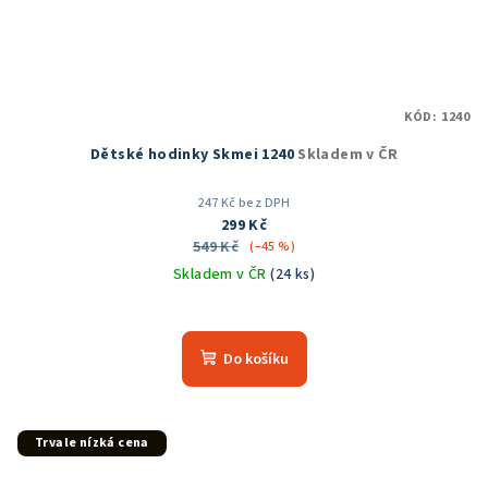
KÓD:
1240
Dětské hodinky Skmei 1240
Skladem v ČR
247 Kč bez DPH
299 Kč
549 Kč
(–45 %)
Skladem v ČR
(24 ks)
Průměrné
hodnocení
produktu
Do košíku
je
5,0
z
5
Trvale nízká cena
hvězdiček.