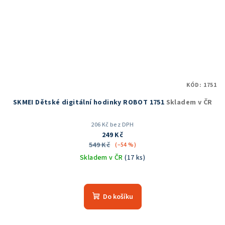
KÓD:
1751
SKMEI Dětské digitální hodinky ROBOT 1751
Skladem v ČR
206 Kč bez DPH
249 Kč
549 Kč
(–54 %)
Skladem v ČR
(17 ks)
Průměrné
hodnocení
produktu
Do košíku
je
5,0
z