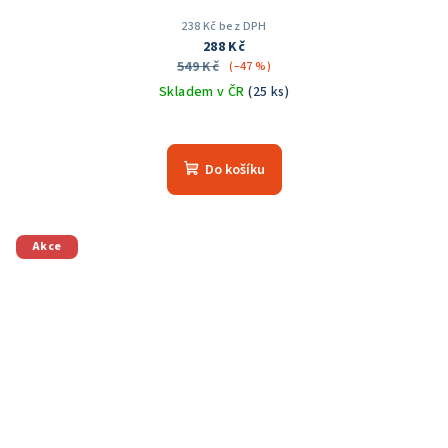
238 Kč bez DPH
288 Kč
549 Kč
(–47 %)
Skladem v ČR
(25 ks)
Průměrné
hodnocení
produktu
Do košíku
je
5,0
z
5
Akce
hvězdiček.