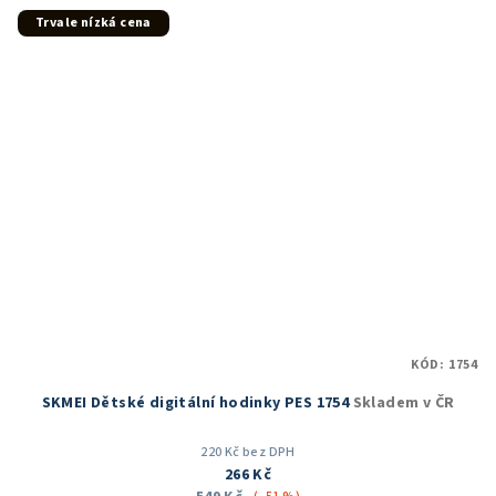
5
Trvale nízká cena
hvězdiček.
KÓD:
1754
SKMEI Dětské digitální hodinky PES 1754
Skladem v ČR
220 Kč bez DPH
266 Kč