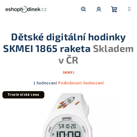
Přejít
na
obsah
Nákupní
Hledat
Přihlášení
Dětské digitální hodinky
košík
SKMEI 1865 raketa
Skladem
v ČR
SKMEI
Průměrné
1 hodnocení
Podrobnosti hodnocení
hodnocení
Trvale nízká cena
produktu
je
5,0
z
5
hvězdiček.