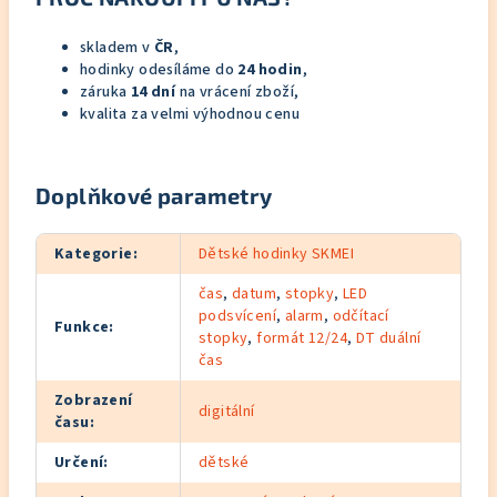
skladem v
ČR
,
hodinky odesíláme do
24 hodin
,
záruka
14 dní
na vrácení zboží,
kvalita za velmi výhodnou cenu
Doplňkové parametry
Kategorie
:
Dětské hodinky SKMEI
čas
,
datum
,
stopky
,
LED
podsvícení
,
alarm
,
odčítací
Funkce
:
stopky
,
formát 12/24
,
DT duální
čas
Zobrazení
digitální
času
:
Určení
:
dětské