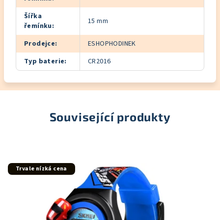
Šířka
15 mm
řemínku
:
Prodejce
:
ESHOPHODINEK
Typ baterie
:
CR2016
Související produkty
Trvale nízká cena