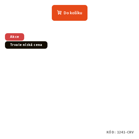
Do košíku
Akce
Trvale nízká cena
KÓD:
1241-CRV