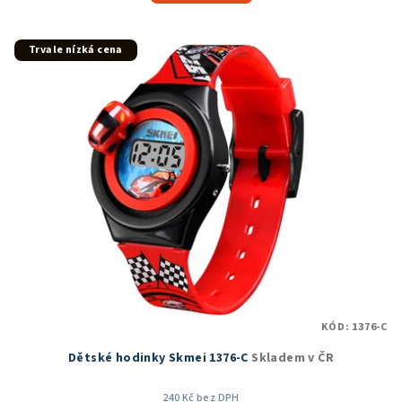
5,0
z
5
Trvale nízká cena
hvězdiček.
KÓD:
1376-C
Dětské hodinky Skmei 1376-C
Skladem v ČR
240 Kč bez DPH