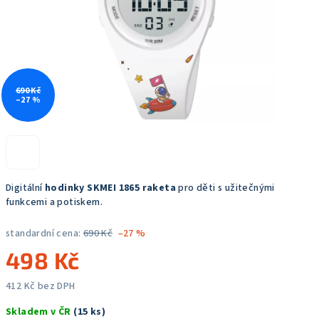
690 Kč
–27 %
Digitální
hodinky SKMEI 1865 raketa
pro děti s užitečnými
funkcemi a potiskem.
standardní cena:
690 Kč
–27 %
498 Kč
412 Kč bez DPH
Měrná
Skladem v ČR
(15 ks)
cena: