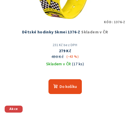
KÓD:
1376-Z
Dětské hodinky Skmei 1376-Z
Skladem v ČR
231 Kč bez DPH
279 Kč
490 Kč
(–43 %)
Skladem v ČR
(17 ks)
Průměrné
hodnocení
produktu
Do košíku
je
5,0
z
5
Akce
hvězdiček.