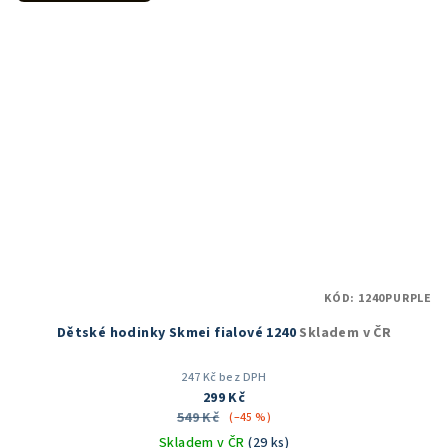
hvězdiček.
KÓD:
1240PURPLE
Dětské hodinky Skmei fialové 1240
Skladem v ČR
247 Kč bez DPH
299 Kč
549 Kč
(–45 %)
Skladem v ČR
(29 ks)