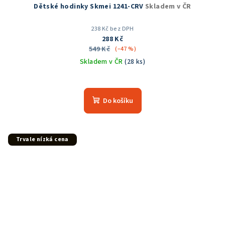
Dětské hodinky Skmei 1241-CRV
Skladem v ČR
238 Kč bez DPH
288 Kč
549 Kč
(–47 %)
Skladem v ČR
(28 ks)
Průměrné
hodnocení
produktu
Do košíku
je
4,0
z
5
Trvale nízká cena
hvězdiček.