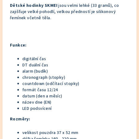
Dětské hodinky SKMEI
jsou velmi lehké (33 gramů), co
zajišťuje velké pohodlí, velkou předností je silikonový
řemínek včetně těla.
Funkce:
digitální čas
DT duální čas
alarm (budík)
chronograph (stopky)
countdown (odčítací stopky)
formát času 12/24
datum (den a měsíc)
název dne (EN)
LED podsvícení
Rozměry:
velikost pouzdra 37 x 52 mm