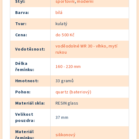
Styl
:
sportovní
,
moderní
Barva
:
bílá
Tvar
:
kulatý
Cena
:
do 500 Kč
voděodolné WR 30 - vlhko, mytí
Vodotěsnost
:
rukou
Délka
160 - 220 mm
řemínku
:
Hmotnost
:
33 gramů
Pohon
:
quartz (bateriový)
Materiál skla
:
RESIN glass
Velikost
37 mm
pouzdra
:
Materiál
silikonový
řemínku
: