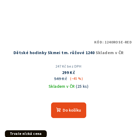
KÓD:
1240ROSE-RED
Dětské hodinky Skmei tm. růžové 1240
Skladem v ČR
247 Kč bez DPH
299 Kč
549 Kč
(–45 %)
Skladem v ČR
(25 ks)
Průměrné
hodnocení
produktu
Do košíku
je
5,0
z
5
Trvale nízká cena