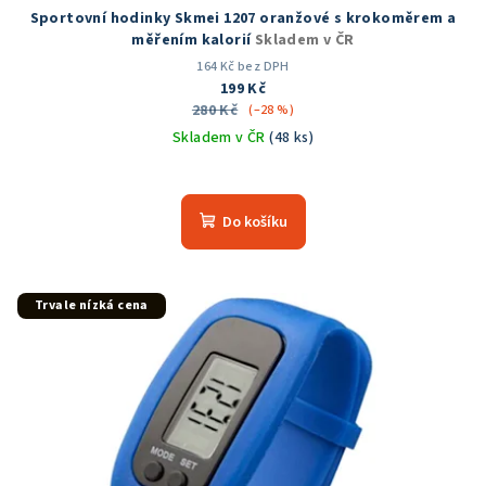
Sportovní hodinky Skmei 1207 oranžové s krokoměrem a
měřením kalorií
Skladem v ČR
164 Kč bez DPH
199 Kč
280 Kč
(–28 %)
Skladem v ČR
(48 ks)
Průměrné
hodnocení
produktu
Do košíku
je
5,0
z
5
Trvale nízká cena
hvězdiček.