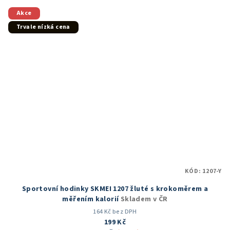
z
5
Akce
hvězdiček.
Trvale nízká cena
KÓD:
1207-Y
Sportovní hodinky SKMEI 1207 žluté s krokoměrem a
měřením kalorií
Skladem v ČR
164 Kč bez DPH
199 Kč