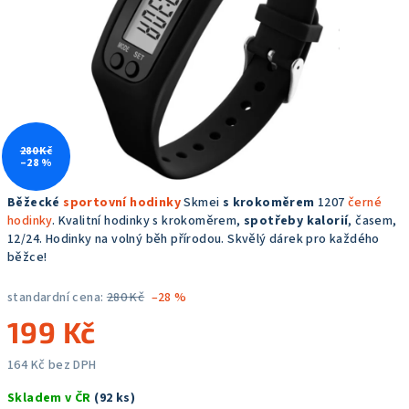
hvězdiček.
280 Kč
–28 %
Běžecké
sportovní hodinky
Skmei
s krokoměrem
1207
černé
hodinky
. Kvalitní hodinky s krokoměrem,
spotřeby kalorií
, časem,
12/24. Hodinky na volný běh přírodou. Skvělý dárek pro každého
běžce!
standardní cena:
280 Kč
–28 %
199 Kč
164 Kč bez DPH
Měrná
Skladem v ČR
(92 ks)
cena: