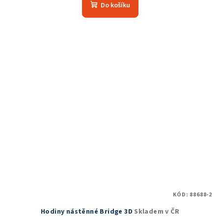
produktu
Do košíku
je
5,0
z
5
hvězdiček.
KÓD:
88688-2
Hodiny nástěnné Bridge 3D
Skladem v ČR