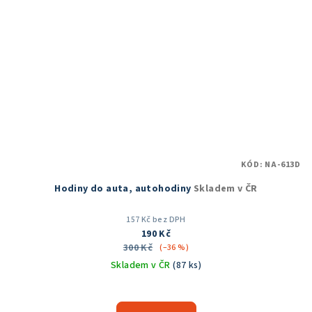
KÓD:
NA-613D
Hodiny do auta, autohodiny
Skladem v ČR
157 Kč bez DPH
190 Kč
300 Kč
(–36 %)
Skladem v ČR
(87 ks)
Průměrné
hodnocení