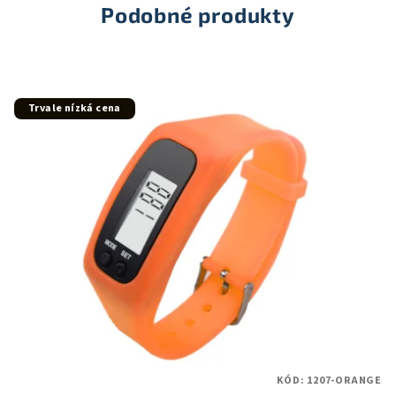
hvězdiček.
Podobné produkty
Trvale nízká cena
KÓD:
1207-ORANGE