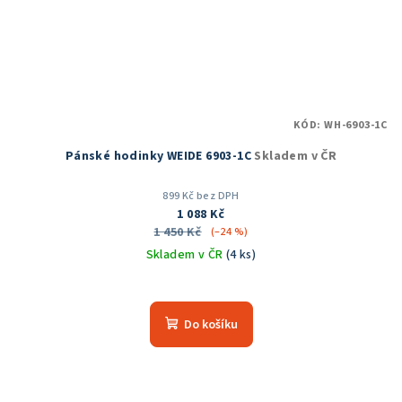
KÓD:
WH-6903-1C
Pánské hodinky WEIDE 6903-1C
Skladem v ČR
899 Kč bez DPH
1 088 Kč
1 450 Kč
(–24 %)
Skladem v ČR
(4 ks)
Průměrné
hodnocení
produktu
Do košíku
je
5,0
z
5