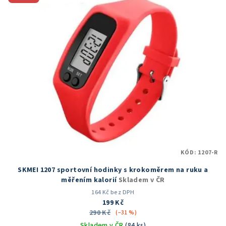
hvězdiček.
KÓD:
1207-R
SKMEI 1207 sportovní hodinky s krokoměrem na ruku a
měřením kalorií
Skladem v ČR
164 Kč bez DPH
199 Kč
290 Kč
(–31 %)
Skladem v ČR
(84 ks)