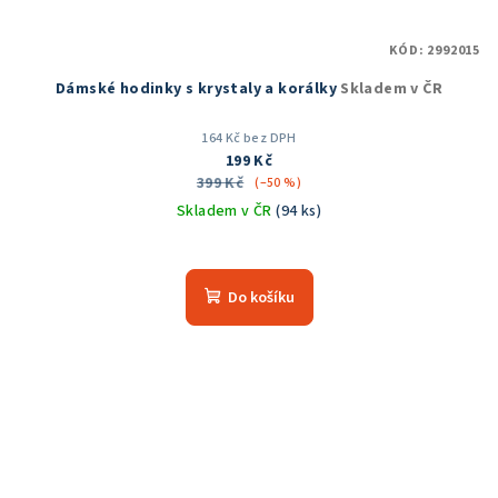
KÓD:
2992015
Dámské hodinky s krystaly a korálky
Skladem v ČR
164 Kč bez DPH
199 Kč
399 Kč
(–50 %)
Skladem v ČR
(94 ks)
Průměrné
hodnocení
produktu
Do košíku
je
5,0
z
5
hvězdiček.