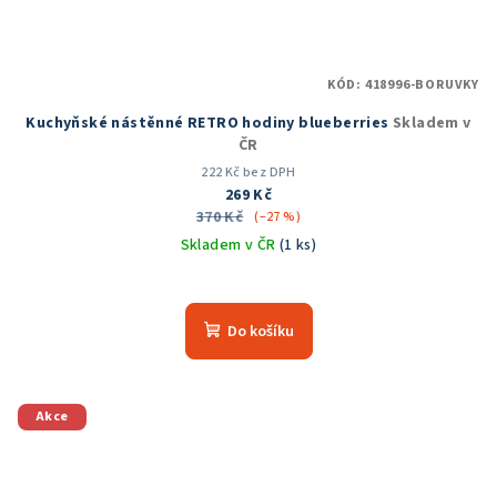
KÓD:
418996-BORUVKY
Kuchyňské nástěnné RETRO hodiny blueberries
Skladem v
ČR
222 Kč bez DPH
269 Kč
370 Kč
(–27 %)
Skladem v ČR
(1 ks)
Do košíku
Akce