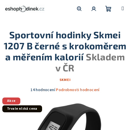
Přejít
na
obsah
Nákupní
Hledat
Přihlášení
Sportovní hodinky Skmei
košík
1207 B černé s krokoměrem
a měřením kalorií
Skladem
v ČR
SKMEI
Průměrné
14 hodnocení
Podrobnosti hodnocení
hodnocení
Akce
produktu
je
Trvale nízká cena
4,6
z
5