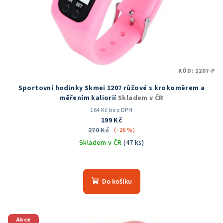
KÓD:
1207-P
Sportovní hodinky Skmei 1207 růžové s krokoměrem a
měřením kaliorií
Skladem v ČR
164 Kč bez DPH
199 Kč
270 Kč
(–26 %)
Skladem v ČR
(47 ks)
Průměrné
hodnocení
produktu
Do košíku
je
4,9
z
5
Akce