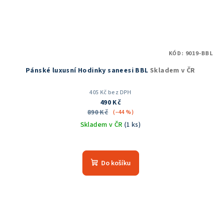
KÓD:
9019-BBL
Pánské luxusní Hodinky saneesi BBL
Skladem v ČR
405 Kč bez DPH
490 Kč
890 Kč
(–44 %)
Skladem v ČR
(1 ks)
Průměrné
hodnocení
produktu
Do košíku
je
5,0
z
5
hvězdiček.