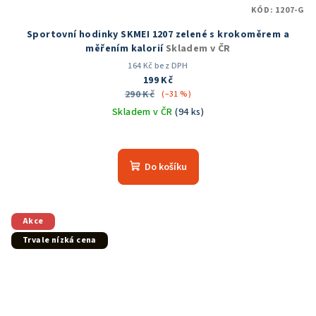
KÓD:
1207-G
Sportovní hodinky SKMEI 1207 zelené s krokoměrem a
měřením kalorií
Skladem v ČR
164 Kč bez DPH
199 Kč
290 Kč
(–31 %)
Skladem v ČR
(94 ks)
Průměrné
hodnocení
produktu
Do košíku
je
4,5
z
5
Akce
hvězdiček.
Trvale nízká cena