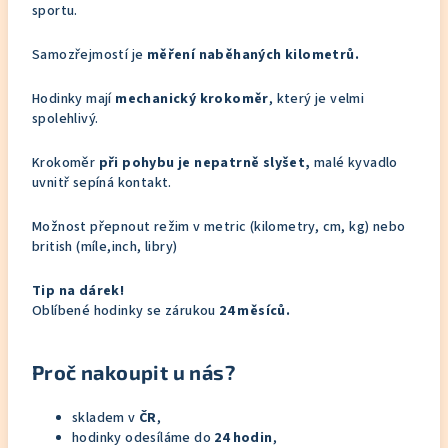
sportu.
Samozřejmostí je
měření naběhaných kilometrů.
Hodinky mají
mechanický krokoměr
, který je velmi
spolehlivý.
Krokoměr
při pohybu je nepatrně slyšet,
malé kyvadlo
uvnitř sepíná kontakt.
Možnost přepnout režim v metric (kilometry, cm, kg) nebo
british (míle,inch, libry)
Tip na dárek!
Oblíbené hodinky se zárukou
24 měsíců.
Proč nakoupit u nás?
skladem v
ČR
,
hodinky odesíláme do
24 hodin
,