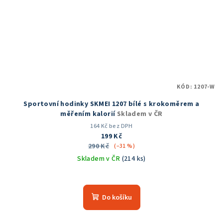
KÓD:
1207-W
Sportovní hodinky SKMEI 1207 bílé s krokoměrem a
měřením kalorií
Skladem v ČR
164 Kč bez DPH
199 Kč
290 Kč
(–31 %)
Skladem v ČR
(214 ks)
Průměrné
hodnocení
produktu
Do košíku
je
4,8