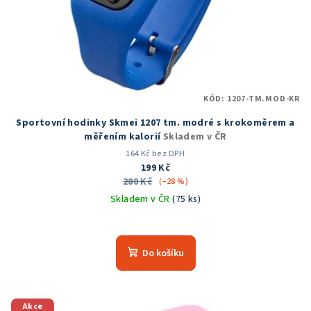
KÓD:
1207-TM.MOD-KR
Sportovní hodinky Skmei 1207 tm. modré s krokoměrem a
měřením kalorií
Skladem v ČR
164 Kč bez DPH
199 Kč
280 Kč
(–28 %)
Skladem v ČR
(75 ks)
Průměrné
hodnocení
produktu
Do košíku
je
5,0
z
5
Akce