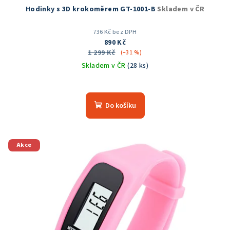
Hodinky s 3D krokoměrem GT-1001-B
Skladem v ČR
736 Kč bez DPH
890 Kč
1 299 Kč
(–31 %)
Skladem v ČR
(28 ks)
Průměrné
hodnocení
produktu
Do košíku
je
4,8
z
5
Akce
hvězdiček.