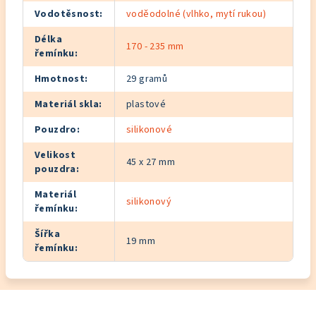
Vodotěsnost
:
voděodolné (vlhko, mytí rukou)
Délka
170 - 235 mm
řemínku
:
Hmotnost
:
29 gramů
Materiál skla
:
plastové
Pouzdro
:
silikonové
Velikost
45 x 27 mm
pouzdra
:
Materiál
silikonový
řemínku
:
Šířka
19 mm
řemínku
: