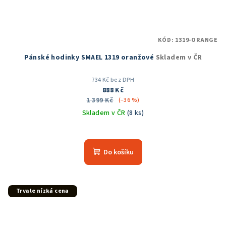
KÓD:
1319-ORANGE
Pánské hodinky SMAEL 1319 oranžové
Skladem v ČR
734 Kč bez DPH
888 Kč
1 399 Kč
(–36 %)
Skladem v ČR
(8 ks)
Průměrné
hodnocení
produktu
Do košíku
je
5,0
z
5
Trvale nízká cena
hvězdiček.