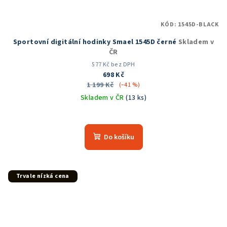
KÓD:
1545D-BLACK
Sportovní digitální hodinky Smael 1545D černé
Skladem v
ČR
577 Kč bez DPH
698 Kč
1 199 Kč
(–41 %)
Skladem v ČR
(13 ks)
Průměrné
hodnocení
produktu
Do košíku
je
5,0
z
5
Trvale nízká cena
hvězdiček.