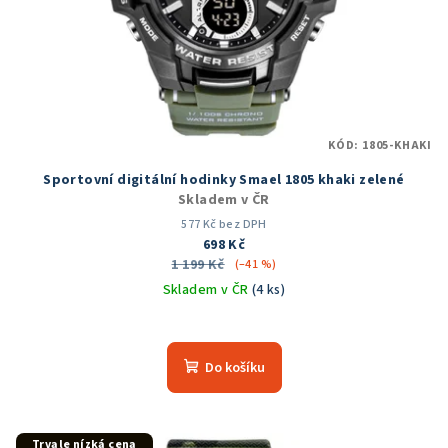
KÓD:
1805-KHAKI
Sportovní digitální hodinky Smael 1805 khaki zelené
Skladem v ČR
577 Kč bez DPH
698 Kč
1 199 Kč
(–41 %)
Skladem v ČR
(4 ks)
Do košíku
Trvale nízká cena