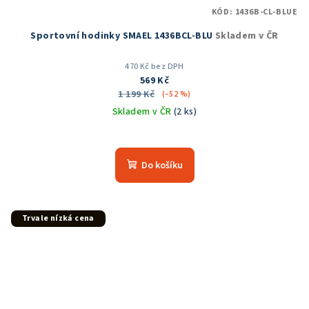
KÓD:
1436B-CL-BLUE
Sportovní hodinky SMAEL 1436BCL-BLU
Skladem v ČR
470 Kč bez DPH
569 Kč
1 199 Kč
(–52 %)
Skladem v ČR
(2 ks)
Průměrné
hodnocení
produktu
Do košíku
je
5,0
z
5
Trvale nízká cena
hvězdiček.