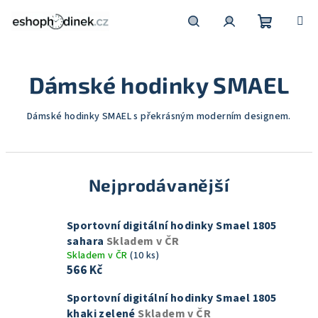
Přejít
na
obsah
Nákupní
Hledat
Přihlášení
Dámské hodinky SMAEL
košík
Dámské hodinky SMAEL s překrásným moderním designem.
Nejprodávanější
Sportovní digitální hodinky Smael 1805
sahara
Skladem v ČR
Skladem v ČR
(10 ks)
566 Kč
Sportovní digitální hodinky Smael 1805
khaki zelené
Skladem v ČR