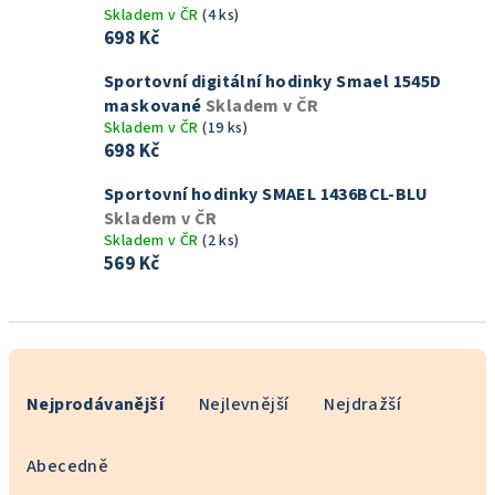
Skladem v ČR
(4 ks)
698 Kč
Sportovní digitální hodinky Smael 1545D
maskované
Skladem v ČR
Skladem v ČR
(19 ks)
698 Kč
Sportovní hodinky SMAEL 1436BCL-BLU
Skladem v ČR
Skladem v ČR
(2 ks)
569 Kč
Ř
a
Nejprodávanější
Nejlevnější
Nejdražší
z
e
Abecedně