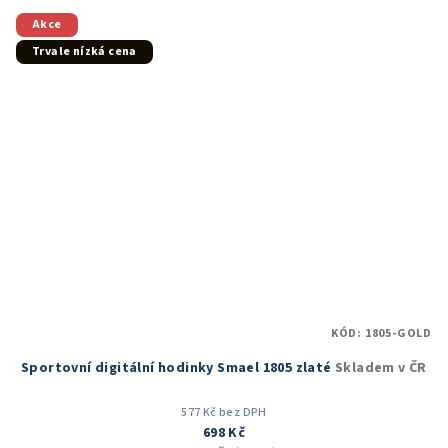
Akce
Trvale nízká cena
KÓD:
1805-GOLD
Sportovní digitální hodinky Smael 1805 zlaté
Skladem v ČR
577 Kč bez DPH
698 Kč