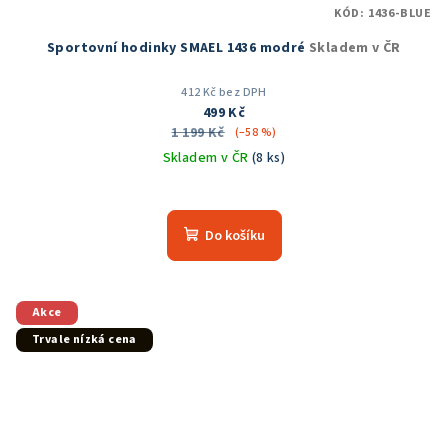
KÓD:
1436-BLUE
Sportovní hodinky SMAEL 1436 modré
Skladem v ČR
412 Kč bez DPH
499 Kč
1 199 Kč
(–58 %)
Skladem v ČR
(8 ks)
Do košíku
Akce
Trvale nízká cena