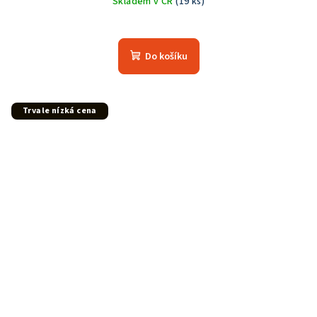
Skladem v ČR
(19 ks)
Do košíku
Trvale nízká cena