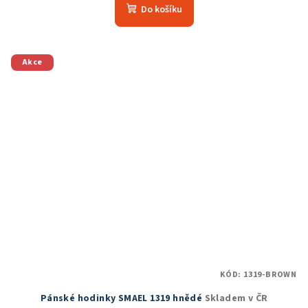
produktu
Do košíku
je
5,0
z
5
Akce
hvězdiček.
KÓD:
1319-BROWN
Pánské hodinky SMAEL 1319 hnědé
Skladem v ČR