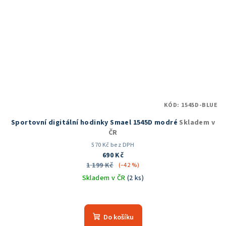
KÓD:
1545D-BLUE
Sportovní digitální hodinky Smael 1545D modré
Skladem v
ČR
570 Kč bez DPH
690 Kč
1 199 Kč
(–42 %)
Skladem v ČR
(2 ks)
Průměrné
hodnocení
produktu
Do košíku
je