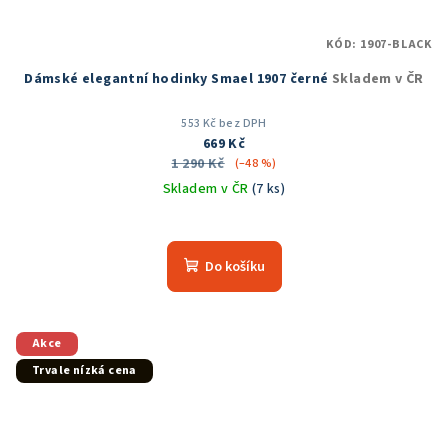
KÓD:
1907-BLACK
Dámské elegantní hodinky Smael 1907 černé
Skladem v ČR
553 Kč bez DPH
669 Kč
1 290 Kč
(–48 %)
Skladem v ČR
(7 ks)
Do košíku
Akce
Trvale nízká cena