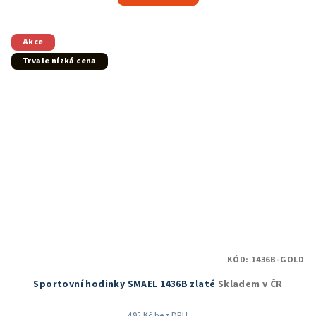
5,0
z
5
Akce
hvězdiček.
Trvale nízká cena
KÓD:
1436B-GOLD
Sportovní hodinky SMAEL 1436B zlaté
Skladem v ČR
495 Kč bez DPH