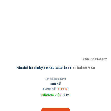
KÓD:
1319-GREY
Pánské hodinky SMAEL 1319 šedé
Skladem v ČR
734 Kč bez DPH
888 Kč
1 399 Kč
(–36 %)
Skladem v ČR
(2 ks)
Průměrné
hodnocení