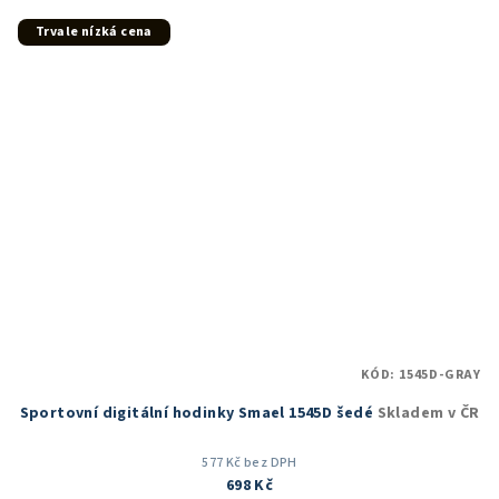
z
5
Trvale nízká cena
hvězdiček.
KÓD:
1545D-GRAY
Sportovní digitální hodinky Smael 1545D šedé
Skladem v ČR
577 Kč bez DPH
698 Kč