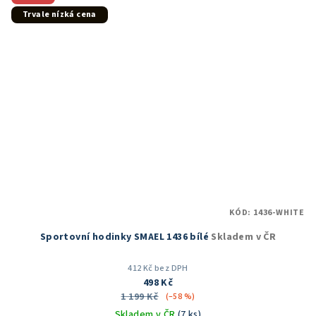
Trvale nízká cena
KÓD:
1436-WHITE
Sportovní hodinky SMAEL 1436 bílé
Skladem v ČR
412 Kč bez DPH
498 Kč
1 199 Kč
(–58 %)
Skladem v ČR
(7 ks)