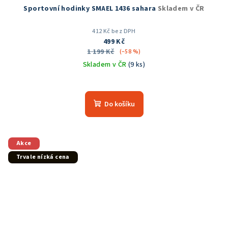
Sportovní hodinky SMAEL 1436 sahara
Skladem v ČR
412 Kč bez DPH
499 Kč
1 199 Kč
(–58 %)
Skladem v ČR
(9 ks)
Průměrné
hodnocení
produktu
Do košíku
je
5,0
z
5
Akce
hvězdiček.
Trvale nízká cena