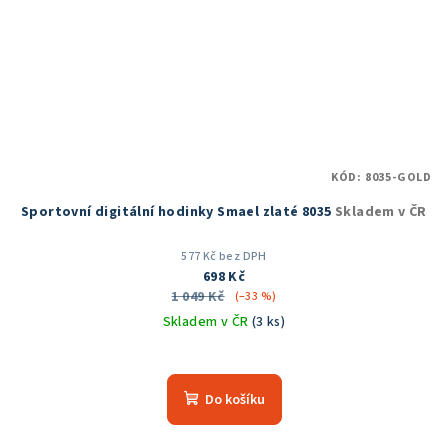
KÓD:
8035-GOLD
Sportovní digitální hodinky Smael zlaté 8035
Skladem v ČR
577 Kč bez DPH
698 Kč
1 049 Kč
(–33 %)
Skladem v ČR
(3 ks)
Průměrné
hodnocení
produktu
Do košíku
je
5,0