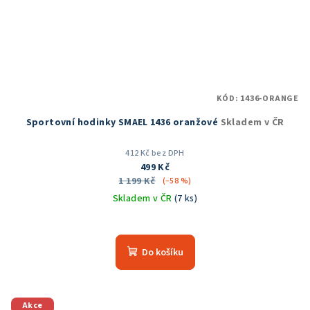
KÓD:
1436-ORANGE
Sportovní hodinky SMAEL 1436 oranžové
Skladem v ČR
412 Kč bez DPH
499 Kč
1 199 Kč
(–58 %)
Skladem v ČR
(7 ks)
Do košíku
Akce