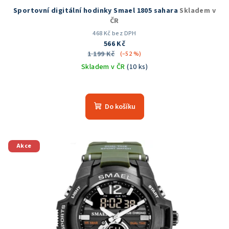
Sportovní digitální hodinky Smael 1805 sahara
Skladem v
ČR
468 Kč bez DPH
566 Kč
1 199 Kč
(–52 %)
Skladem v ČR
(10 ks)
Průměrné
hodnocení
produktu
Do košíku
je
5,0
z
5
Akce
hvězdiček.