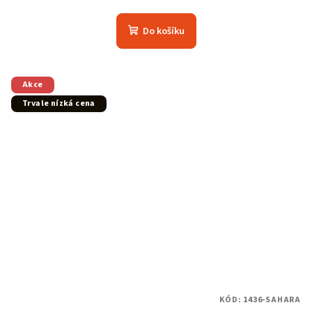
Do košíku
Akce
Trvale nízká cena
KÓD:
1436-SAHARA