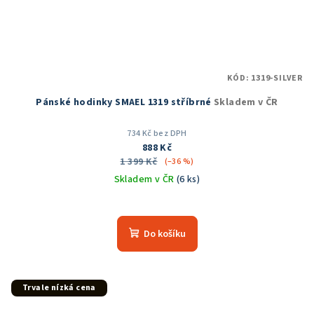
KÓD:
1319-SILVER
Pánské hodinky SMAEL 1319 stříbrné
Skladem v ČR
734 Kč bez DPH
888 Kč
1 399 Kč
(–36 %)
Skladem v ČR
(6 ks)
Průměrné
hodnocení
produktu
Do košíku
je
5,0
z
5
Trvale nízká cena
hvězdiček.