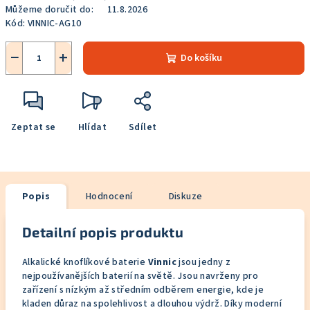
Můžeme doručit do:
11.8.2026
Kód:
VINNIC-AG10
−
+
Do košíku
Zeptat se
Hlídat
Sdílet
Popis
Hodnocení
Diskuze
Detailní popis produktu
Alkalické knoflíkové baterie
Vinnic
jsou jedny z
nejpoužívanějších baterií na světě. Jsou navrženy pro
zařízení s nízkým až středním odběrem energie, kde je
kladen důraz na spolehlivost a dlouhou výdrž. Díky moderní