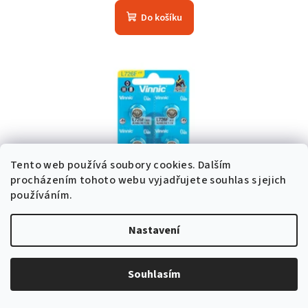
Do košíku
Tento web používá soubory cookies. Dalším
procházením tohoto webu vyjadřujete souhlas s jejich
používáním.
Nastavení
Souhlasím
KÓD:
VINNIC-AG2
Vinnic AG2 (G2) Alkalická knoflíková baterie 1.5V
Skladem v