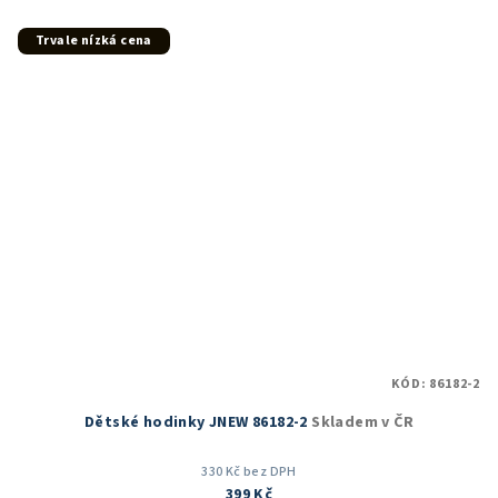
Trvale nízká cena
KÓD:
86182-2
Dětské hodinky JNEW 86182-2
Skladem v ČR
330 Kč bez DPH
399 Kč