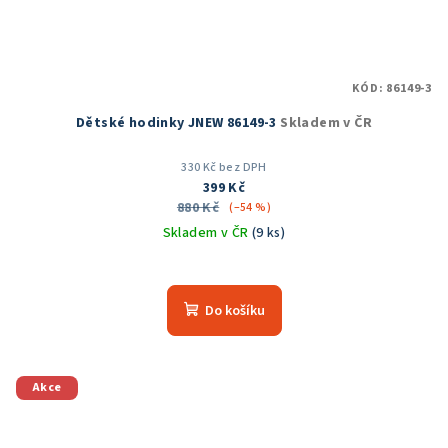
KÓD:
86149-3
Dětské hodinky JNEW 86149-3
Skladem v ČR
330 Kč bez DPH
399 Kč
880 Kč
(–54 %)
Skladem v ČR
(9 ks)
Průměrné
hodnocení
produktu
Do košíku
je
5,0
z
5
Akce
hvězdiček.