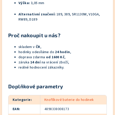
Výška:
3,05 mm
Alternativní značení:
189, 389, SR1130W, V10GA,
RW89, D189
Proč nakoupit u nás?
skladem v
ČR
,
hodinky odesíláme do
24 hodin
,
doprava zdarma
od 1600 Kč
,
záruka
14 dní
na vrácení zboží,
reálné hodnocení zákazníky.
Doplňkové parametry
Kategorie
:
Knoflíkové baterie do hodinek
EAN
:
4898338008173