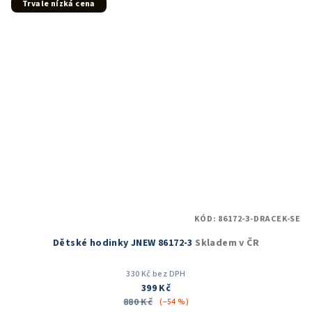
Trvale nízká cena
KÓD:
86172-3-DRACEK-SE
Dětské hodinky JNEW 86172-3
Skladem v ČR
330 Kč bez DPH
399 Kč
880 Kč
(–54 %)