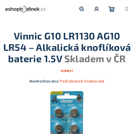
Přejít
na
obsah
Nákupní
Hledat
Přihlášení
Vinnic G10 LR1130 AG10
košík
LR54 – Alkalická knoflíková
baterie 1.5V
Skladem v ČR
VINNIC
Průměrné
Neohodnoceno
Podrobnosti hodnocení
hodnocení
produktu
je
0,0
z
5
hvězdiček.