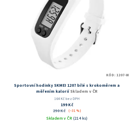
KÓD:
1207-W
Sportovní hodinky SKMEI 1207 bílé s krokoměrem a
měřením kalorií
Skladem v ČR
164 Kč bez DPH
199 Kč
290 Kč
(–31 %)
Skladem v ČR
(214 ks)
Průměrné