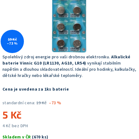
19 Kč
–73 %
Spolehlivý zdroj energie pro vaši drobnou elektroniku.
Alkalické
baterie Vinnic G10 (LR1130, AG10, LR54)
vynikají stabilním
napětím a dlouhou skladovatelností. Ideální pro hodinky, kalkulačky,
dětské hračky nebo lékařské teploměry.
Cena je uvedena za 1ks baterie
standardní cena:
19 Kč
–73 %
5 Kč
4 Kč bez DPH
Měrná
Skladem v ČR
(670 ks)
cena: