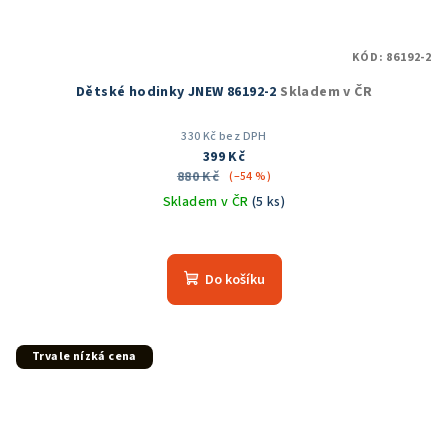
KÓD:
86192-2
Dětské hodinky JNEW 86192-2
Skladem v ČR
330 Kč bez DPH
399 Kč
880 Kč
(–54 %)
Skladem v ČR
(5 ks)
Do košíku
Trvale nízká cena