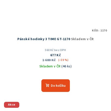
KÓD:
1170
Pánské hodinky 3 TIME GT-1170
Skladem v ČR
560 Kč bez DPH
677 Kč
1 680 Kč
(–59 %)
Skladem v ČR
(46 ks)
Průměrné
hodnocení
produktu
Do košíku
je
5,0
z
5
Akce
hvězdiček.