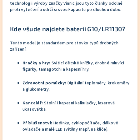
technologii výroby značky Vinnic jsou tyto články odolné
proti vytečení a udrží si svou kapacitu po dlouhou dobu.
Kde všude najdete baterii G10/LR1130?
Tento model je standardem pro stovky typů drobných
zařízení:
Hračky a hry:
Svítící dětské knížky, drobné mluvící
figurky, tamagotchi a kapesní hry.
Zdravotní pomůcky:
Digitální teploměry, krokoměry
a glukometry.
Kancelář:
Stolní i kapesní kalkulačky, laserová
ukazovátka.
Příslušenství:
Hodinky, cyklopočítače, dálkové
ovladače a malé LED svítilny (např. na klíče).