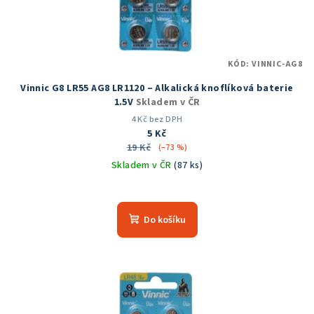
KÓD:
VINNIC-AG8
Vinnic G8 LR55 AG8 LR1120 – Alkalická knoflíková baterie
1.5V
Skladem v ČR
4 Kč bez DPH
5 Kč
19 Kč
(–73 %)
Skladem v ČR
(87 ks)
Do košíku