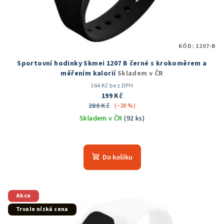
KÓD:
1207-B
Sportovní hodinky Skmei 1207 B černé s krokoměrem a
měřením kalorií
Skladem v ČR
164 Kč bez DPH
199 Kč
280 Kč
(–28 %)
Skladem v ČR
(92 ks)
Průměrné
hodnocení
produktu
Do košíku
je
4,6
z
5
Akce
hvězdiček.
Trvale nízká cena