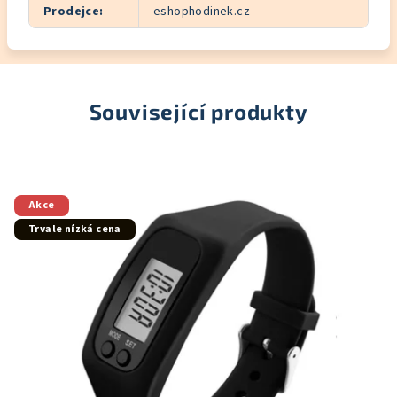
Prodejce
:
eshophodinek.cz
Související produkty
Akce
Trvale nízká cena