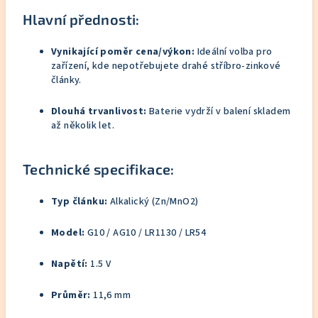
Hlavní přednosti:
Vynikající poměr cena/výkon:
Ideální volba pro
zařízení, kde nepotřebujete drahé stříbro-zinkové
články.
Dlouhá trvanlivost:
Baterie vydrží v balení skladem
až několik let.
Technické specifikace:
Typ článku:
Alkalický (Zn/MnO2)
Model:
G10 / AG10 / LR1130 / LR54
Napětí:
1.5 V
Průměr:
11,6 mm