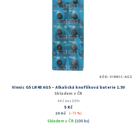
KÓD:
VINNIC-AG5
Vinnic G5 LR48 AG5 – Alkalická knoflíková baterie 1.5V
Skladem v ČR
4 Kč bez DPH
5 Kč
19 Kč
(–73 %)
Skladem v ČR
(100 ks)