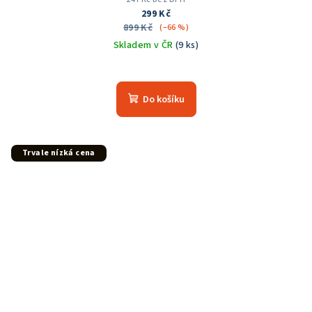
299 Kč
899 Kč
(–66 %)
Skladem v ČR
(9 ks)
Do košíku
Trvale nízká cena