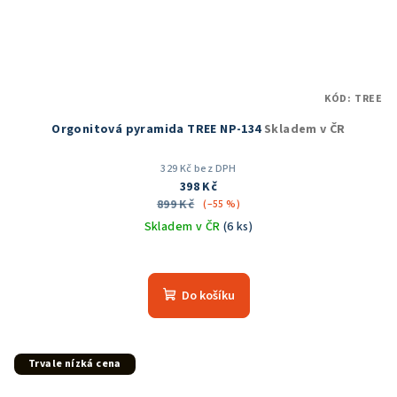
KÓD:
TREE
Orgonitová pyramida TREE NP-134
Skladem v ČR
329 Kč bez DPH
398 Kč
899 Kč
(–55 %)
Skladem v ČR
(6 ks)
Do košíku
Trvale nízká cena