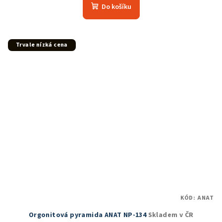
produktu
Do košíku
je
5,0
z
5
Trvale nízká cena
hvězdiček.
KÓD:
ANAT
Orgonitová pyramida ANAT NP-134
Skladem v ČR