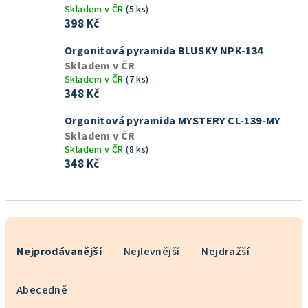
Skladem v ČR
(5 ks)
398 Kč
Orgonitová pyramida BLUSKY NPK-134
Skladem v ČR
Skladem v ČR
(7 ks)
348 Kč
Orgonitová pyramida MYSTERY CL-139-MY
Skladem v ČR
Skladem v ČR
(8 ks)
348 Kč
Ř
a
Nejprodávanější
Nejlevnější
Nejdražší
z
e
Abecedně