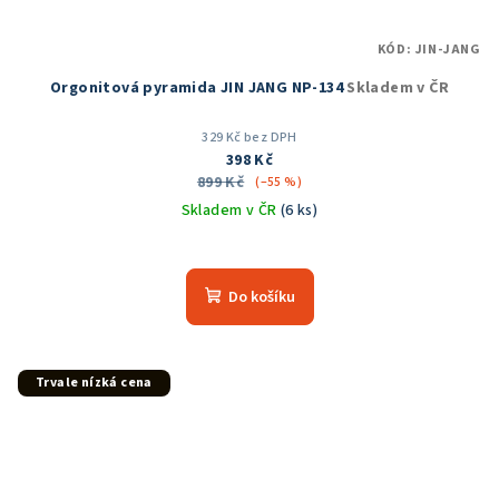
KÓD:
JIN-JANG
Orgonitová pyramida JIN JANG NP-134
Skladem v ČR
329 Kč bez DPH
398 Kč
899 Kč
(–55 %)
Skladem v ČR
(6 ks)
Průměrné
hodnocení
produktu
Do košíku
je
5,0
z
5
Trvale nízká cena
hvězdiček.