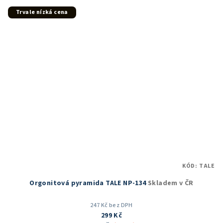
z
5
Trvale nízká cena
hvězdiček.
KÓD:
TALE
Orgonitová pyramida TALE NP-134
Skladem v ČR
247 Kč bez DPH
299 Kč