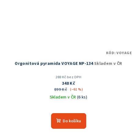
KÓD:
VOYAGE
Orgonitová pyramida VOYAGE NP-134
Skladem v ČR
288 Kč bez DPH
348 Kč
899 Kč
(–61 %)
Skladem v ČR
(6 ks)
Průměrné
hodnocení
produktu
Do košíku
je
5,0