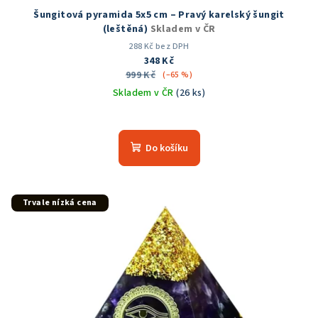
Šungitová pyramida 5x5 cm – Pravý karelský šungit
(leštěná)
Skladem v ČR
288 Kč bez DPH
348 Kč
999 Kč
(–65 %)
Skladem v ČR
(26 ks)
Průměrné
hodnocení
produktu
Do košíku
je
5,0
z
5
Trvale nízká cena
hvězdiček.