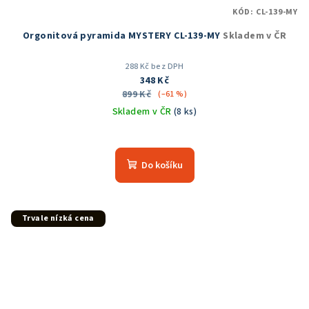
KÓD:
CL-139-MY
Orgonitová pyramida MYSTERY CL-139-MY
Skladem v ČR
288 Kč bez DPH
348 Kč
899 Kč
(–61 %)
Skladem v ČR
(8 ks)
Průměrné
hodnocení
produktu
Do košíku
je
5,0
z
5
Trvale nízká cena
hvězdiček.