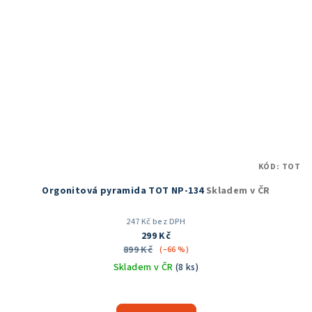
KÓD:
TOT
Orgonitová pyramida TOT NP-134
Skladem v ČR
247 Kč bez DPH
299 Kč
899 Kč
(–66 %)
Skladem v ČR
(8 ks)
Průměrné
hodnocení