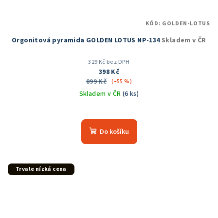
KÓD:
GOLDEN-LOTUS
Orgonitová pyramida GOLDEN LOTUS NP-134
Skladem v ČR
329 Kč bez DPH
398 Kč
899 Kč
(–55 %)
Skladem v ČR
(6 ks)
Průměrné
hodnocení
produktu
Do košíku
je
5,0
z
5
Trvale nízká cena
hvězdiček.