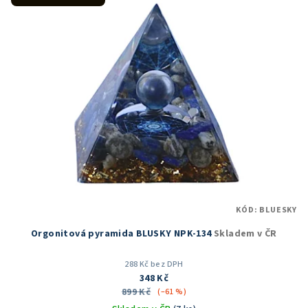
KÓD:
BLUESKY
Orgonitová pyramida BLUSKY NPK-134
Skladem v ČR
288 Kč bez DPH
348 Kč
899 Kč
(–61 %)