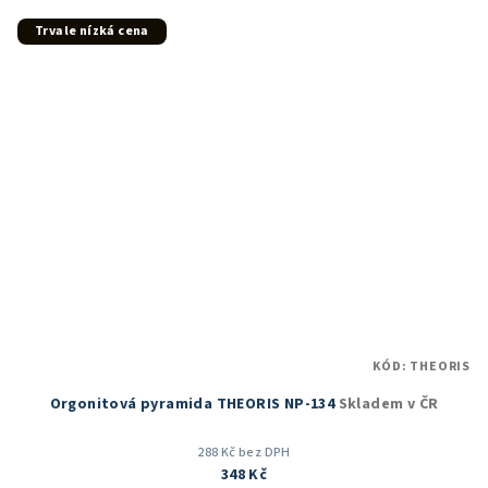
Trvale nízká cena
KÓD:
THEORIS
Orgonitová pyramida THEORIS NP-134
Skladem v ČR
288 Kč bez DPH
348 Kč