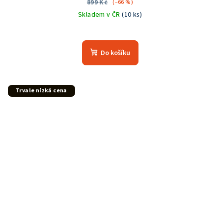
899 Kč
(–66 %)
Skladem v ČR
(10 ks)
Do košíku
Trvale nízká cena