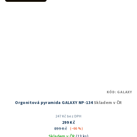
KÓD:
GALAXY
Orgonitová pyramida GALAXY NP-134
Skladem v ČR
247 Kč bez DPH
299 Kč
899 Kč
(–66 %)
Skladem v ČR
(13 ks)