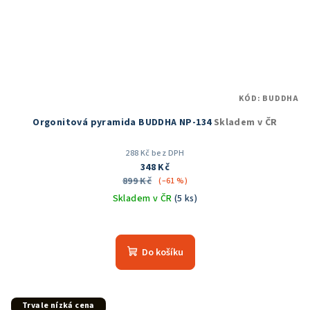
KÓD:
BUDDHA
Orgonitová pyramida BUDDHA NP-134
Skladem v ČR
288 Kč bez DPH
348 Kč
899 Kč
(–61 %)
Skladem v ČR
(5 ks)
Do košíku
Trvale nízká cena