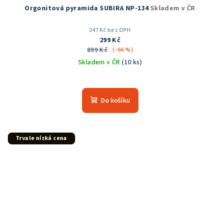
Orgonitová pyramida SUBIRA NP-134
Skladem v ČR
247 Kč bez DPH
299 Kč
899 Kč
(–66 %)
Skladem v ČR
(10 ks)
Do košíku
Trvale nízká cena