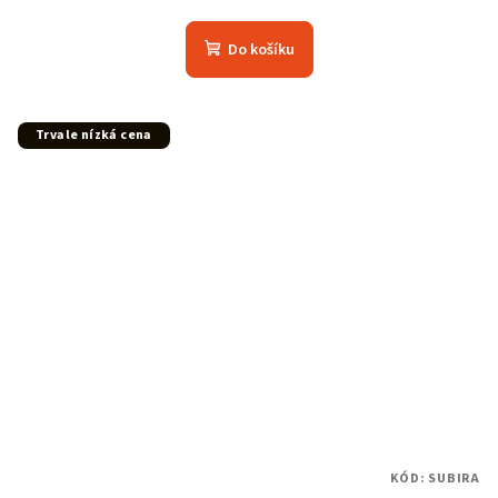
Do košíku
Trvale nízká cena
KÓD:
SUBIRA