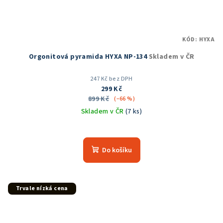
KÓD:
HYXA
Orgonitová pyramida HYXA NP-134
Skladem v ČR
247 Kč bez DPH
299 Kč
899 Kč
(–66 %)
Skladem v ČR
(7 ks)
Do košíku
Trvale nízká cena