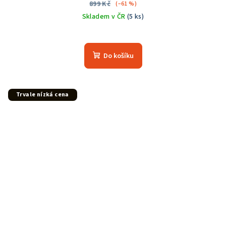
899 Kč
(–61 %)
Skladem v ČR
(5 ks)
Do košíku
Trvale nízká cena