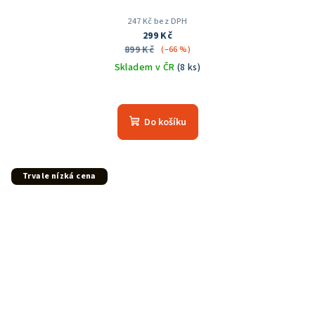
247 Kč bez DPH
299 Kč
899 Kč
(–66 %)
Skladem v ČR
(8 ks)
Do košíku
Trvale nízká cena