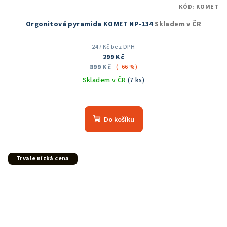
KÓD:
KOMET
Orgonitová pyramida KOMET NP-134
Skladem v ČR
247 Kč bez DPH
299 Kč
899 Kč
(–66 %)
Skladem v ČR
(7 ks)
Do košíku
Trvale nízká cena