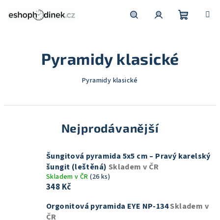
Přejít
na
obsah
Nákupní
Hledat
Přihlášení
Pyramidy klasické
košík
Pyramidy klasické
Nejprodávanější
Šungitová pyramida 5x5 cm – Pravý karelský
šungit (leštěná)
Skladem v ČR
Skladem v ČR
(26 ks)
348 Kč
Orgonitová pyramida EYE NP-134
Skladem v
ČR