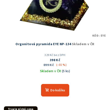
KÓD:
EYE
Orgonitová pyramida EYE NP-134
Skladem v ČR
329 Kč bez DPH
398 Kč
899 Kč
(–55 %)
Skladem v ČR
(5 ks)
Do košíku
Trvale nízká cena