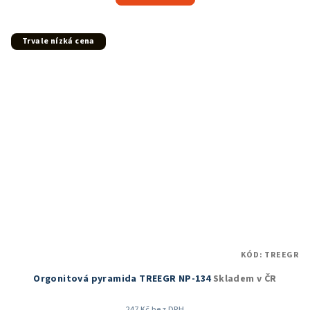
Trvale nízká cena
KÓD:
TREEGR
Orgonitová pyramida TREEGR NP-134
Skladem v ČR
247 Kč bez DPH