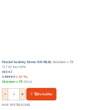
Pánské hodinky Skmei 9357BLBL
Skladem v ČR
717 Kč bez DPH
868 Kč
1 600 Kč
(–45 %)
Skladem v ČR
(6 ks)
Průměrné
hodnocení
−
+
Do košíku
produktu
je
Kód:
9357BLACKBL
5,0