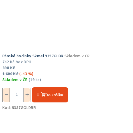
Pánské hodinky Skmei 9357GLBR
Skladem v ČR
742 Kč bez DPH
898 Kč
1 600 Kč
(–43 %)
Skladem v ČR
(19 ks)
Průměrné
hodnocení
−
+
Do košíku
produktu
je
Kód:
9357GOLDBR
5,0
z
5
hvězdiček.