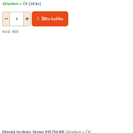
Skladem v ČR
(16 ks)
Průměrné
hodnocení
−
+
Do košíku
produktu
je
Kód:
900
5,0
z
5
hvězdiček.
Pánské hodinky Skmei 9357SILBR
Skladem v ČR