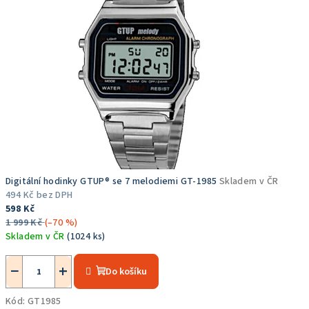
k
y
a
č
a
s
Digitální hodinky GTUP® se 7 melodiemi GT-1985
Skladem v ČR
494 Kč bez DPH
598 Kč
1 999 Kč
(–70 %)
Skladem v ČR
(1024 ks)
Průměrné
hodnocení
−
+
Do košíku
produktu
je
Kód:
GT1985
5,0