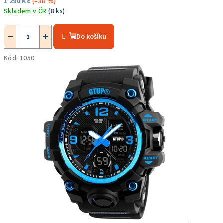
1 290 Kč
(–38 %)
Skladem v ČR
(8 ks)
Průměrné
hodnocení
−
+
Do košíku
produktu
je
Kód:
1050
5,0
z
5
hvězdiček.