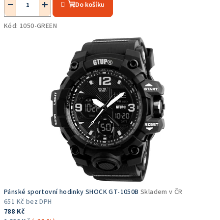
−
+
Do košíku
produktu
je
Kód:
1050-GREEN
5,0
z
5
hvězdiček.
Pánské sportovní hodinky SHOCK GT-1050B
Skladem v ČR
651 Kč bez DPH
788 Kč