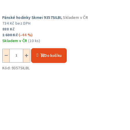
Pánské hodinky Skmei 9357SILBL
Skladem v ČR
734 Kč bez DPH
888 Kč
1 600 Kč
(–44 %)
Skladem v ČR
(10 ks)
Průměrné
hodnocení
−
+
Do košíku
produktu
je
Kód:
9357SILBL
5,0
z
5
hvězdiček.