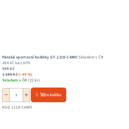
Pánské sportovní hodinky GT-1210-CAMO
Skladem v ČR
494 Kč bez DPH
598 Kč
1 180 Kč
(–49 %)
Skladem v ČR
(25 ks)
Průměrné
hodnocení
−
+
Do košíku
produktu
je
Kód:
1210-CAMO
5,0
z
5
hvězdiček.