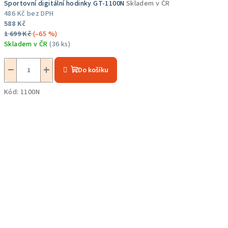
Sportovní digitální hodinky GT-1100N
Skladem v ČR
486 Kč bez DPH
588 Kč
1 699 Kč
(–65 %)
Skladem v ČR
(36 ks)
Průměrné
hodnocení
−
+
Do košíku
produktu
je
Kód:
1100N
5,0
z
5
hvězdiček.