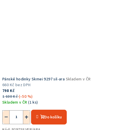
Pánské hodinky Skmei 9297 sil-ara
Skladem v ČR
660 Kč bez DPH
798 Kč
1 600 Kč
(–50 %)
Skladem v ČR
(1 ks)
Průměrné
hodnocení
−
+
Do košíku
produktu
je
Kód:
9297SILVER/ARA