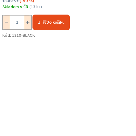
1 180 Kč
(–50 %)
Skladem v ČR
(13 ks)
Průměrné
hodnocení
−
+
Do košíku
produktu
je
Kód:
1210-BLACK
5,0
z
5
hvězdiček.