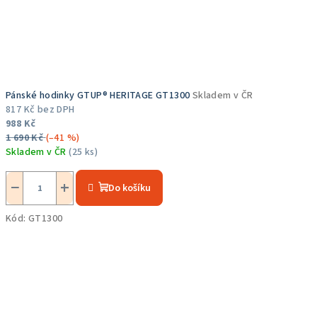
Pánské hodinky GTUP® HERITAGE GT1300
Skladem v ČR
817 Kč bez DPH
988 Kč
1 690 Kč
(–41 %)
Skladem v ČR
(25 ks)
Průměrné
hodnocení
−
+
Do košíku
produktu
je
Kód:
GT1300
5,0
z
5
hvězdiček.