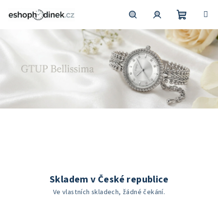
Přejít
na
obsah
Nákupní
Hledat
Přihlášení
košík
S
p
e
c
Skladem v České republice
i
Ve vlastních skladech, žádné čekání.
a