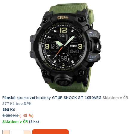
z
5
hvězdiček.
Pánské sportovní hodinky GTUP SHOCK GT-1050ARG
Skladem v ČR
577 Kč bez DPH
698 Kč
1 290 Kč
(–45 %)
Skladem v ČR
(8 ks)
Průměrné
hodnocení