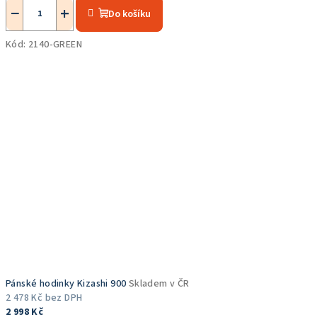
hodnocení
−
+
Do košíku
produktu
je
Kód:
2140-GREEN
5,0
z
5
hvězdiček.
Pánské hodinky Kizashi 900
Skladem v ČR
2 478 Kč bez DPH
2 998 Kč