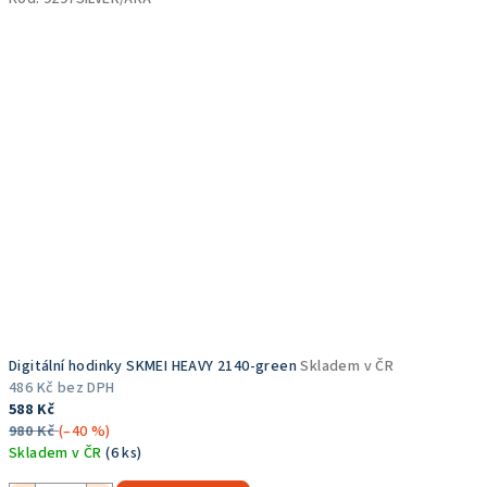
5,0
z
5
hvězdiček.
Digitální hodinky SKMEI HEAVY 2140-green
Skladem v ČR
486 Kč bez DPH
588 Kč
980 Kč
(–40 %)
Skladem v ČR
(6 ks)
Průměrné