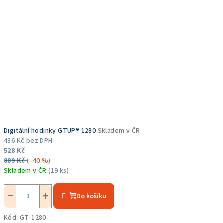
Digitální hodinky GTUP® 1280
Skladem v ČR
436 Kč bez DPH
528 Kč
889 Kč
(–40 %)
Skladem v ČR
(19 ks)
Průměrné
hodnocení
−
+
Do košíku
produktu
je
Kód:
GT-1280
5,0