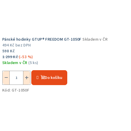
Pánské hodinky GTUP® FREEDOM GT-1050F
Skladem v ČR
494 Kč bez DPH
598 Kč
1 299 Kč
(–53 %)
Skladem v ČR
(5 ks)
Průměrné
hodnocení
−
+
Do košíku
produktu
je
Kód:
GT-1050F
5,0
z
5
hvězdiček.