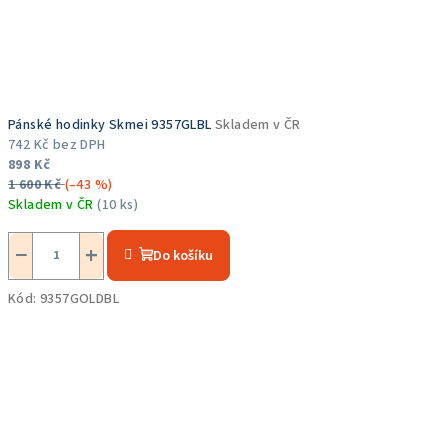
Pánské hodinky Skmei 9357GLBL
Skladem v ČR
742 Kč bez DPH
898 Kč
1 600 Kč
(–43 %)
Skladem v ČR
(10 ks)
Průměrné
hodnocení
−
+
Do košíku
produktu
je
Kód:
9357GOLDBL
5,0
z
5
hvězdiček.