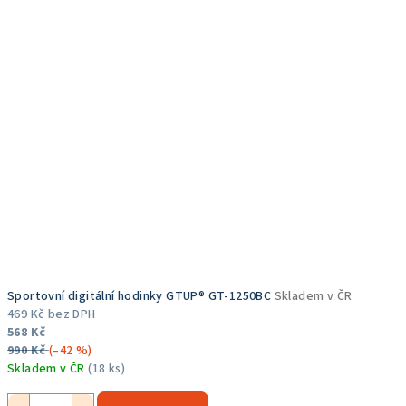
Sportovní digitální hodinky GTUP® GT-1250BC
Skladem v ČR
469 Kč bez DPH
568 Kč
990 Kč
(–42 %)
Skladem v ČR
(18 ks)
Průměrné
hodnocení