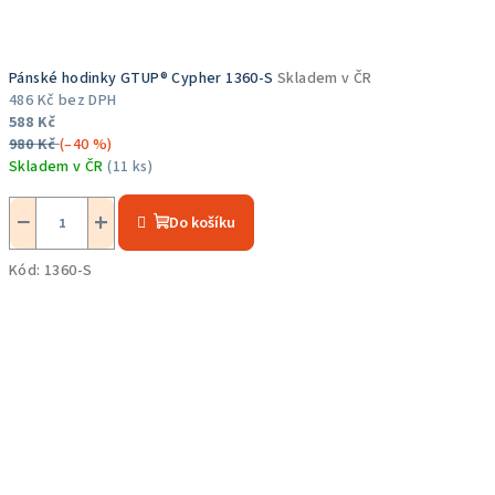
Pánské hodinky GTUP® Cypher 1360-S
Skladem v ČR
486 Kč bez DPH
588 Kč
980 Kč
(–40 %)
Skladem v ČR
(11 ks)
Průměrné
hodnocení
−
+
Do košíku
produktu
je
Kód:
1360-S
5,0
z
5
hvězdiček.