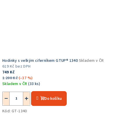
Hodinky s velkým ciferníkem GTUP® 1340
Skladem v ČR
619 Kč bez DPH
749 Kč
1 200 Kč
(–37 %)
Skladem v ČR
(33 ks)
Průměrné
hodnocení
−
+
Do košíku
produktu
je
Kód:
GT-1340
5,0
z
5
hvězdiček.