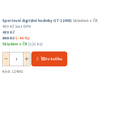
Sportovní digitální hodinky GT-1240G
Skladem v ČR
403 Kč bez DPH
488 Kč
880 Kč
(–44 %)
Skladem v ČR
(121 ks)
Průměrné
hodnocení
−
+
Do košíku
produktu
je
Kód:
1240G
5,0
z
5
hvězdiček.