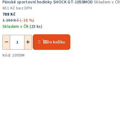
Pánské sportovní hodinky SHOCK GT-1050MOD
Skladem v ČR
651 Kč bez DPH
788 Kč
1 290 Kč
(–38 %)
Skladem v ČR
(25 ks)
Průměrné
hodnocení
−
+
Do košíku
produktu
je
Kód:
1050M
5,0
z
5
hvězdiček.