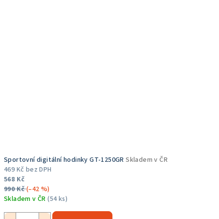
z
5
hvězdiček.
Sportovní digitální hodinky GT-1250GR
Skladem v ČR
469 Kč bez DPH
568 Kč
990 Kč
(–42 %)
Skladem v ČR
(54 ks)
Průměrné
hodnocení