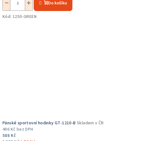
−
+
Do košíku
produktu
je
Kód:
1250-GREEN
5,0
z
5
hvězdiček.
Pánské sportovní hodinky GT-1210-B
Skladem v ČR
486 Kč bez DPH
588 Kč