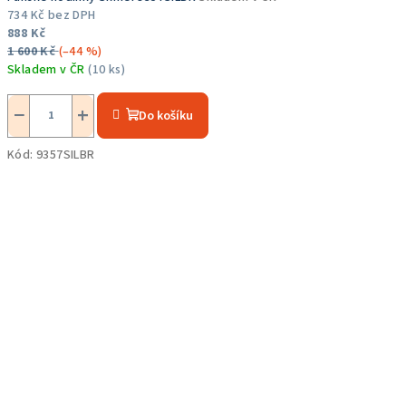
734 Kč bez DPH
888 Kč
1 600 Kč
(–44 %)
Skladem v ČR
(10 ks)
Průměrné
hodnocení
−
+
Do košíku
produktu
je
Kód:
9357SILBR
5,0
z
5
hvězdiček.