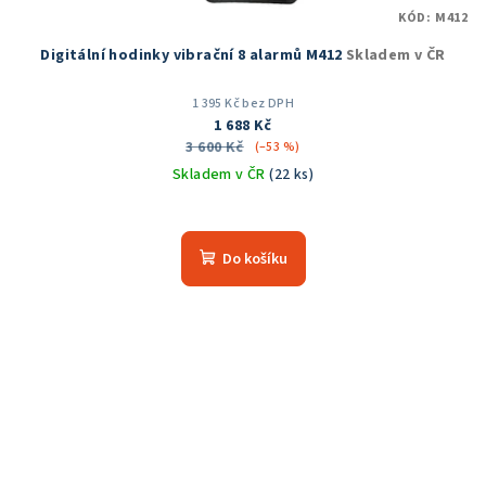
KÓD:
M412
Digitální hodinky vibrační 8 alarmů M412
Skladem v ČR
1 395 Kč bez DPH
1 688 Kč
3 600 Kč
(–53 %)
Skladem v ČR
(22 ks)
Do košíku