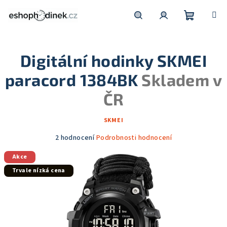
Přejít
na
obsah
Nákupní
Hledat
Přihlášení
Digitální hodinky SKMEI
košík
paracord 1384BK
Skladem v
ČR
SKMEI
Průměrné
2 hodnocení
Podrobnosti hodnocení
hodnocení
Akce
produktu
je
Trvale nízká cena
5,0
z
5
hvězdiček.