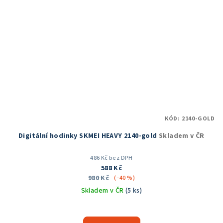
KÓD:
2140-GOLD
Digitální hodinky SKMEI HEAVY 2140-gold
Skladem v ČR
486 Kč bez DPH
588 Kč
980 Kč
(–40 %)
Skladem v ČR
(5 ks)
Průměrné
hodnocení