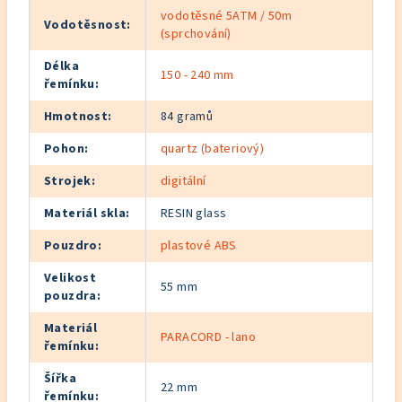
vodotěsné 5ATM / 50m
Vodotěsnost
:
(sprchování)
Délka
150 - 240 mm
řemínku
:
Hmotnost
:
84 gramů
Pohon
:
quartz (bateriový)
Strojek
:
digitální
Materiál skla
:
RESIN glass
Pouzdro
:
plastové ABS
Velikost
55 mm
pouzdra
:
Materiál
PARACORD - lano
řemínku
:
Šířka
22 mm
řemínku
: