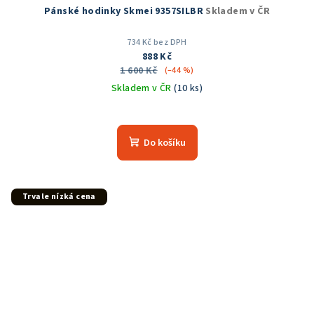
Pánské hodinky Skmei 9357SILBR
Skladem v ČR
734 Kč bez DPH
888 Kč
1 600 Kč
(–44 %)
Skladem v ČR
(10 ks)
Průměrné
hodnocení
produktu
Do košíku
je
5,0
z
5
Trvale nízká cena
hvězdiček.