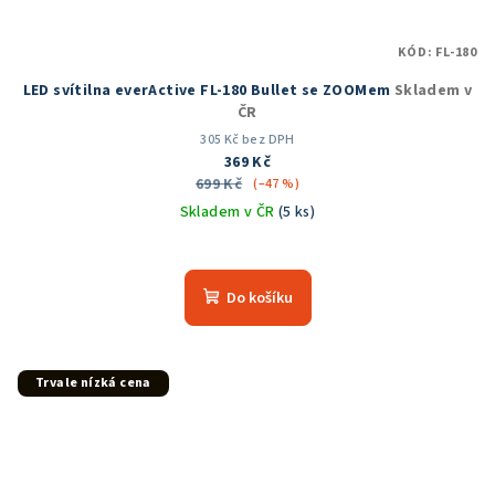
KÓD:
FL-180
LED svítilna everActive FL-180 Bullet se ZOOMem
Skladem v
ČR
305 Kč bez DPH
369 Kč
699 Kč
(–47 %)
Skladem v ČR
(5 ks)
Do košíku
Trvale nízká cena