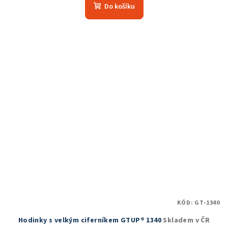
produktu
Do košíku
je
5,0
z
5
hvězdiček.
KÓD:
GT-1340
Hodinky s velkým ciferníkem GTUP® 1340
Skladem v ČR