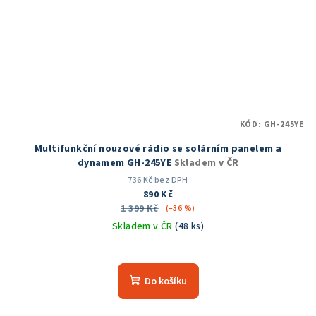
KÓD:
GH-245YE
Multifunkční nouzové rádio se solárním panelem a
dynamem GH-245YE
Skladem v ČR
736 Kč bez DPH
890 Kč
1 399 Kč
(–36 %)
Skladem v ČR
(48 ks)
Průměrné
hodnocení
produktu
Do košíku
je
5,0