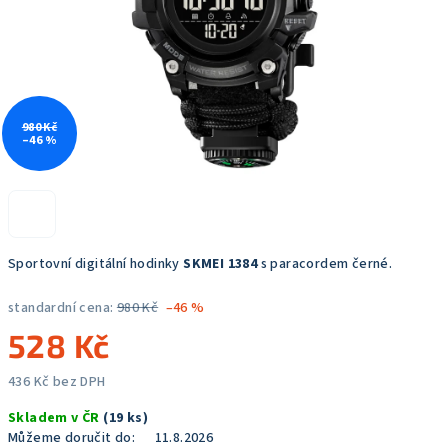
980 Kč
–46 %
Sportovní digitální hodinky
SKMEI 1384
s paracordem černé.
standardní cena:
980 Kč
–46 %
528 Kč
436 Kč bez DPH
Měrná
Skladem v ČR
(19 ks)
cena:
Můžeme doručit do:
11.8.2026