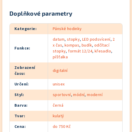
Doplňkové parametry
Kategorie
:
Pánské hodinky
datum
,
stopky
,
LED podsvícení
,
2
x čas
,
kompas
,
budík
,
odčítací
Funkce
:
stopky
,
formát 12/24
,
křesadlo
,
píšťalka
Zobrazení
digitalní
času
:
Určení
:
unisex
Styl
:
sportovní
,
módní
,
moderní
Barva
:
černá
Tvar
:
kulatý
Cena
:
do 750 Kč