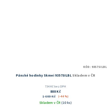
KÓD:
9357SILBL
Pánské hodinky Skmei 9357SILBL
Skladem v ČR
734 Kč bez DPH
888 Kč
1 600 Kč
(–44 %)
Skladem v ČR
(10 ks)
Průměrné