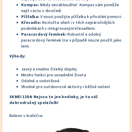
Kompas:
Nikdy nezabloudíte!
Kompas vám pomůže
najít cestu v divočině.
Píšťalka:
V nouzi použijte píšťalku k přivolání pomoci.
Křesadlo:
Rozložte oheň i v těch nejnáročnějších
podmínkách s integrovaným křesadlem.
Paracordový řemínek:
Robustní a odolný
paracordový řemínek lze v případě nouze použít jako
lano.
Výhody:
Jasný a snadno čitelný displej
Mnoho funkcí pro usnadnění života
Odolné a vodotěsné
Vhodné pro outdoorové aktivity i běžné nošení
SKMEI 1384: Nejsou to jen hodinky, je to váš
dobrodružný společník!
Baleno v krabičce.