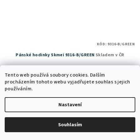
KÓD:
9316-B/GREEN
Pánské hodinky Skmei 9316-B/GREEN
Skladem v ČR
651 Kč bez DPH
Tento web používá soubory cookies. Dalším
788 Kč
procházením tohoto webu vyjadřujete souhlas s jejich
1 600 Kč
(–50 %)
používáním.
Skladem v ČR
(10 ks)
Nastavení
Do košíku
Souhlasím
Trvale nízká cena