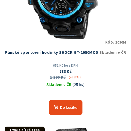
KÓD:
1050M
Pánské sportovní hodinky SHOCK GT-1050MOD
Skladem v ČR
651 Kč bez DPH
788 Kč
1 290 Kč
(–38 %)
Skladem v ČR
(25 ks)
Průměrné
hodnocení
produktu
Do košíku
je
5,0
z
5
Trvale nízká cena