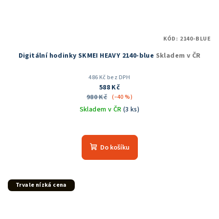
KÓD:
2140-BLUE
Digitální hodinky SKMEI HEAVY 2140-blue
Skladem v ČR
486 Kč bez DPH
588 Kč
980 Kč
(–40 %)
Skladem v ČR
(3 ks)
Průměrné
hodnocení
produktu
Do košíku
je
5,0
z
5
Trvale nízká cena
hvězdiček.