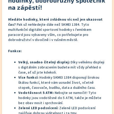
hodinky, dobrodružný společník
na zápěstí!
Hledáte hodinky, které zvládnou víc než jen ukazovat
čas?
Pak už nehledejte dále než SKMEI 1384.
Tyto
multifunkční digitální sportovní hodinky s řemínkem
paracord jsou vybaveny vším,
co potřebujete pro
dobrodružství v divočině i v rušném městě.
Funkce:
Velký, snadno čitelný displej:
Díky velkému displeji
s digitálním zobrazením budete mít vždy přehled o
čase,
ať už jste kdekoli.
Více funkcí:
Hodinky SKMEI 1384 disponují širokou
škálou funkcí,
které vám usnadní život,
včetně
stopek,
časovače,
budíku,
data a duálního času.
Vodotěsnost 5 ATM:
Nebojte se namočit!
Tyto
hodinky jsou vodotěsné do 5 ATM,
takže je můžete
bez obav nosit i sprchování.
Zelené LED podsvícení:
Zelené LED podsvícení
zajišťuje dobrou viditelnost i za tmy.