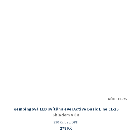
z
5
hvězdiček.
KÓD:
EL-25
Kempingová LED svítilna everActive Basic Line EL-25
Skladem v ČR
230 Kč bez DPH
278 Kč