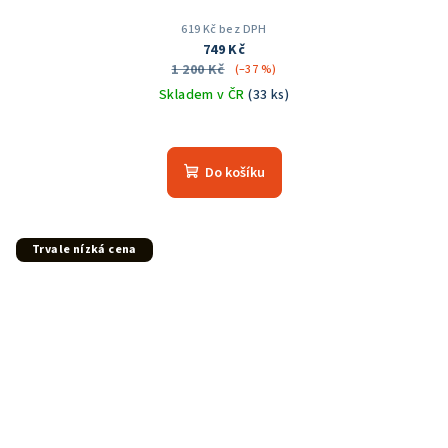
619 Kč bez DPH
749 Kč
1 200 Kč
(–37 %)
Skladem v ČR
(33 ks)
Průměrné
hodnocení
produktu
Do košíku
je
5,0
z
5
Trvale nízká cena
hvězdiček.