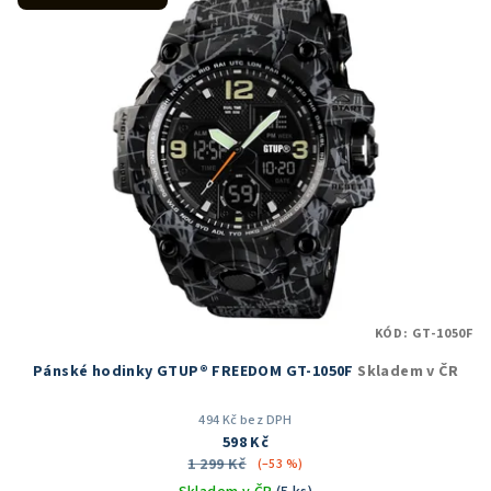
hvězdiček.
KÓD:
GT-1050F
Pánské hodinky GTUP® FREEDOM GT-1050F
Skladem v ČR
494 Kč bez DPH
598 Kč
1 299 Kč
(–53 %)