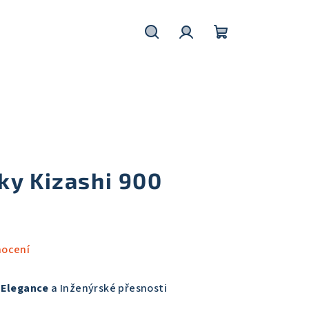
Hledat
Přihlášení
Nákupní
košík
ky Kizashi 900
nocení
 Elegance
a Inženýrské přesnosti