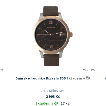
4M
KÓD:
800
Dámské hodinky Kizashi 800
Skladem v ČR
2 478 Kč bez DPH
2 998 Kč
Skladem v ČR
(17 ks)