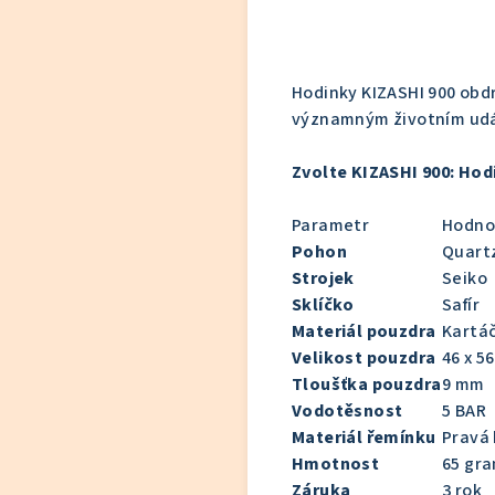
Hodinky KIZASHI 900 obd
významným životním udál
Zvolte KIZASHI 900: Hodi
Parametr
Hodno
Pohon
Quartz
Strojek
Seiko
Sklíčko
Safír
Materiál pouzdra
Kartá
Velikost pouzdra
46 x 5
Tloušťka pouzdra
9 mm
Vodotěsnost
5 BAR
Materiál řemínku
Pravá 
Hmotnost
65 gr
Záruka
3 rok