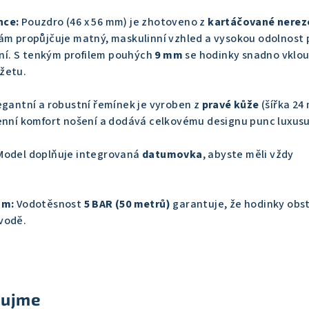
nce:
Pouzdro (46 x 56 mm) je zhotoveno z
kartáčované nerez
kám propůjčuje matný, maskulinní vzhled a vysokou odolnost 
í. S tenkým profilem pouhých
9 mm
se hodinky snadno vklo
žetu.
egantní a robustní řemínek je vyroben z
pravé kůže
(šířka 24
denní komfort nošení a dodává celkovému designu punc luxusu
odel doplňuje integrovaná
datumovka
, abyste měli vždy
ům:
Vodotěsnost
5 BAR (50 metrů)
garantuje, že hodinky obst
 vodě.
aujme