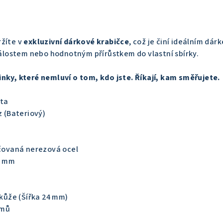
ržíte v
exkluzivní dárkové krabičce
, což je činí ideálním dár
ostem nebo hodnotným přírůstkem do vlastní sbírky.
nky, které nemluví o tom, kdo jste. Říkají, kam směřujete.
ta
 (Bateriový)
čovaná nerezová ocel
6 mm
kůže (Šířka 24 mm)
amů