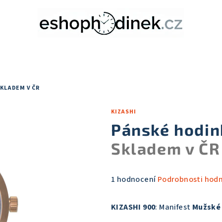
KLADEM V ČR
KIZASHI
Pánské hodin
Skladem v ČR
Průměrné
1 hodnocení
Podrobnosti hod
hodnocení
produktu
KIZASHI 900
: Manifest
Mužské
je