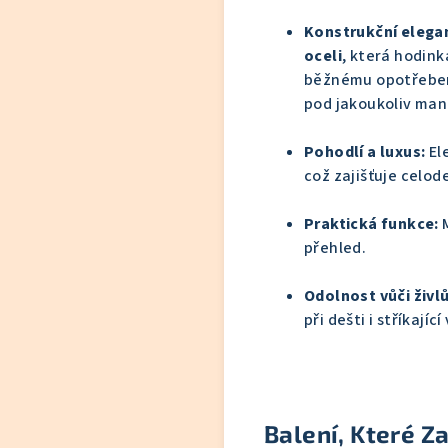
Konstrukční elega
oceli
, která hodin
běžnému opotřeben
pod jakoukoliv man
Pohodlí a luxus:
El
což zajišťuje celo
Praktická funkce:
M
přehled.
Odolnost vůči živl
při dešti i stříkající
Balení, Které Z