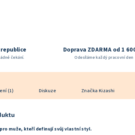
republice
Doprava ZDARMA od 1 60
žádné čekání.
Odesíláme každý pracovní den
ní (1)
Diskuze
Značka
Kizashi
duktu
ro muže, kteří definují svůj vlastní styl.