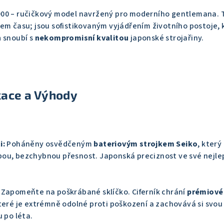
00 – ručičkový model navržený pro moderního gentlemana. 
em času; jsou sofistikovaným vyjádřením životního postoje, 
n
snoubí s
nekompromisní kvalitou
japonské strojařiny.
kace a Výhody
i:
Poháněny osvědčeným
bateriovým strojkem Seiko
, který
ou, bezchybnou přesnost. Japonská preciznost ve své nejle
Zapomeňte na poškrábané sklíčko. Ciferník chrání
prémiové
které je extrémně odolné proti poškození a zachovává si svou
u po léta.