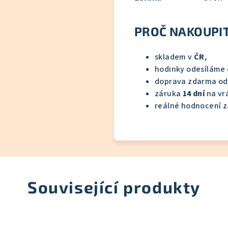
PROČ NAKOUPIT
skladem v
ČR
,
hodinky odesíláme
doprava zdarma o
záruka
14 dní
na vrá
reálné hodnocení z
Související produkty