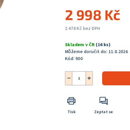
5,0
2 998 Kč
z
5
hvězdiček.
2 478 Kč bez DPH
Měrná
cena:
Skladem v ČR
(16 ks)
Můžeme doručit do:
11.8.2026
Kód:
900
−
+
Tisk
Zeptat se