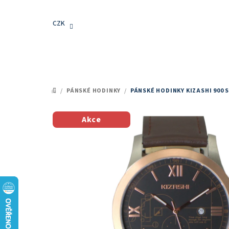
Přejít
na
CZK
obsah
/
PÁNSKÉ HODINKY
/
PÁNSKÉ HODINKY KIZASHI 900
S
DOMŮ
Akce