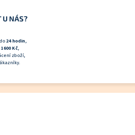
 U NÁS?
 do
24 hodin
,
d
1600 Kč
,
cení zboží,
ákazníky.