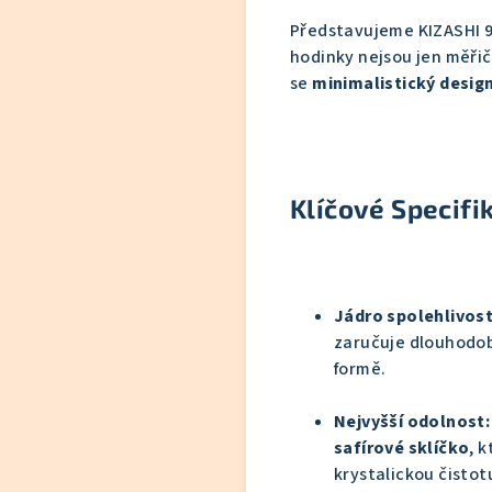
Představujeme KIZASHI 9
hodinky nejsou jen měřič
se
minimalistický desig
Klíčové Specifi
Jádro spolehlivost
zaručuje dlouhodob
formě.
Nejvyšší odolnost:
safírové sklíčko
, 
krystalickou čistot