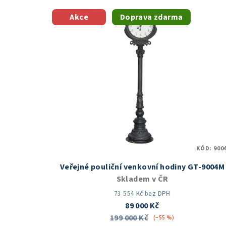
Akce
Doprava zdarma
KÓD:
900
Veřejné pouliční venkovní hodiny GT-9004M
Skladem v ČR
73 554 Kč bez DPH
89 000 Kč
199 000 Kč
(–55 %)