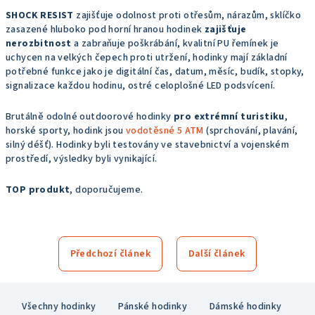
SHOCK RESIST
zajišťuje odolnost proti otřesům, nárazům, sklíčko
zasazené hluboko pod horní hranou hodinek
zajišťuje
nerozbitnost
a zabraňuje poškrábání, kvalitní PU řemínek je
uchycen na velkých čepech proti utržení, hodinky mají základní
potřebné funkce jako je digitální čas, datum, měsíc, budík, stopky,
signalizace každou hodinu, ostré celoplošné LED podsvícení.
Brutálně odolné outdoorové hodinky
pro extrémní turistiku
,
horské sporty, hodink jsou
vodotěsné 5 ATM
(sprchování, plavání,
silný déšť). Hodinky byli testovány ve stavebnictví a vojenském
prostředí, výsledky byli vynikající.
TOP produkt
, doporučujeme.
Předchozí článek
Další článek
Z
Všechny hodinky
Pánské hodinky
Dámské hodinky
á