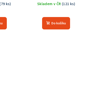
(79 ks)
Skladem v ČR
(121 ks)
Průměrné
hodnocení
ku
Do košíku
produktu
je
5,0
z
5
hvězdiček.