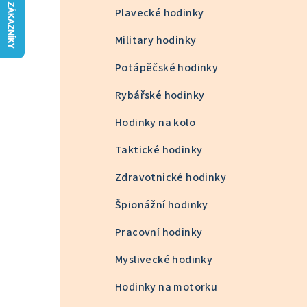
n
Plavecké hodinky
n
Military hodinky
í
Potápěčské hodinky
p
Rybářské hodinky
a
Hodinky na kolo
n
Taktické hodinky
e
Zdravotnické hodinky
l
Špionážní hodinky
Pracovní hodinky
Myslivecké hodinky
Hodinky na motorku