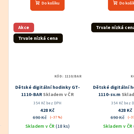
t
Do košíku
Do koší
produktu
pro
ů
je
je
4,9
5,0
z
z
Akce
Trvale nízká cen
5
5
Trvale nízká cena
hvězdiček.
hvě
KÓD:
1110/BAR
K
Dětské digitální hodinky GT-
Dětské digitální 
1110-BAR
Skladem v ČR
1110-sv.m
Skla
354 Kč bez DPH
354 Kč bez 
428 Kč
428 Kč
690 Kč
690 Kč
(–37 %)
(–3
Skladem v ČR
(18 ks)
Skladem v ČR