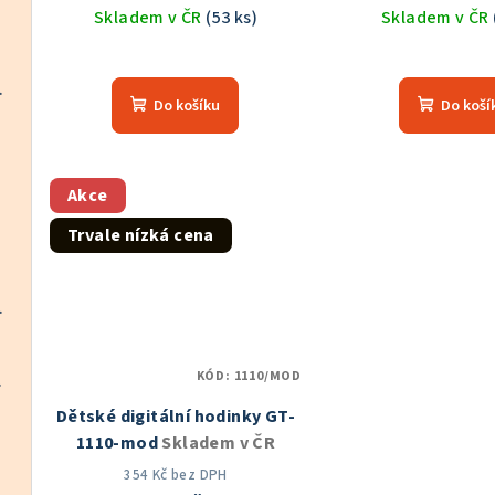
Skladem v ČR
(53 ks)
Skladem v ČR
Průměrné
hodnocení
-1001-B
Skladem v ČR
Do košíku
Do koší
produktu
je
50B
Skladem v ČR
5,0
z
Akce
5
Skladem v ČR
Trvale nízká cena
hvězdiček.
á baterie 1.5V
Skladem v ČR
KÓD:
1110/MOD
12011
Skladem v ČR
Dětské digitální hodinky GT-
1110-mod
Skladem v ČR
Skladem v ČR
354 Kč bez DPH