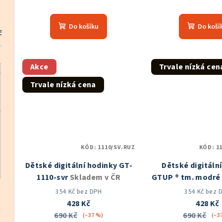
Prů
hod
Do košíku
Do koší
pro
č
je
5,0
z
Akce
Trvale nízká cen
5
Trvale nízká cena
hvě
KÓD:
1110/SV.RUZ
KÓD:
1
Dětské digitální hodinky GT-
Dětské digitáln
1110-svr
Skladem v ČR
GTUP ® tm. modré
Skladem v
354 Kč bez DPH
354 Kč bez 
428 Kč
428 Kč
690 Kč
690 Kč
(–37 %)
(–3