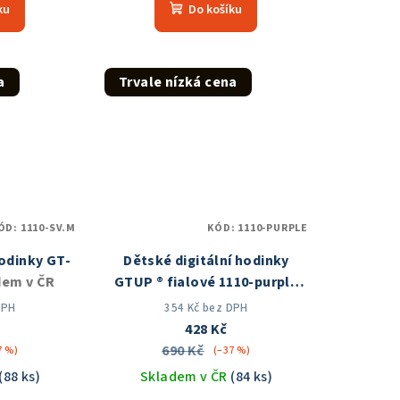
ku
Do košíku
duktu
produktu
je
5,0
z
a
Trvale nízká cena
5
zdiček.
hvězdiček.
ÓD:
1110-SV.M
KÓD:
1110-PURPLE
hodinky GT-
Dětské digitální hodinky
dem v ČR
GTUP ® fialové 1110-purple
Skladem v ČR
DPH
354 Kč bez DPH
428 Kč
690 Kč
7 %)
(–37 %)
(88 ks)
Skladem v ČR
(84 ks)