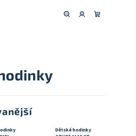
Hledat
Přihlášení
Nákupní
košík
hodinky
anější
hodinky
Dětské hodinky