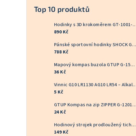
Top 10 produktů
Hodinky s 3D krokoměrem GT
890 Kč
Pánské sportovní hodinky SHOCK GT-10
788 Kč
Mapový kompas buzola GTUP G-1551
36 Kč
Vinnic G10 LR1130 AG10 LR54 – Alkalická knoflíkov
5 Kč
GTUP Kompas na zip ZIPPER G-
24 Kč
Hodinový strojek prodloužený tichý 16/22 mm 6168S
149 Kč