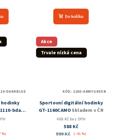
měrné
nocení
ku
Do košíku
duktu
a
Akce
Trvale nízká cena
zdiček.
110-DARKBLUE
KÓD:
1160-ARMYGREEN
í hodinky
Sportovní digitální hodinky
 1110-bdark
GT-1160CAMO
Skladem v ČR
 ČR
DPH
486 Kč bez DPH
588 Kč
999 Kč
7 %)
(–41 %)