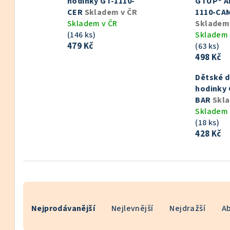
hodinky GT-1110-
GTUP® A
CER
Skladem v ČR
1110-CA
Skladem v ČR
Skladem
(146 ks)
Skladem 
479 Kč
(63 ks)
498 Kč
Dětské d
hodinky 
BAR
Skl
Skladem 
(18 ks)
428 Kč
Ř
Nejprodávanější
Nejlevnější
Nejdražší
A
a