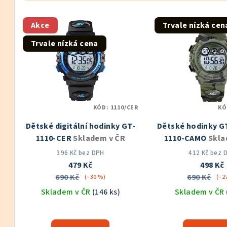
z
V
e
Akce
Trvale nízká cen
ý
n
Trvale nízká cena
p
í
i
p
s
r
KÓD:
1110/CER
KÓ
p
o
Dětské digitální hodinky GT-
Dětské hodinky 
r
d
1110-CER
Skladem v ČR
1110-CAMO
Skla
o
u
396 Kč bez DPH
412 Kč bez 
479 Kč
498 Kč
d
k
690 Kč
690 Kč
(–30 %)
(–2
u
Skladem v ČR
(146 ks)
Skladem v ČR
t
k
Průměrné
Prů
ů
hodnocení
hod