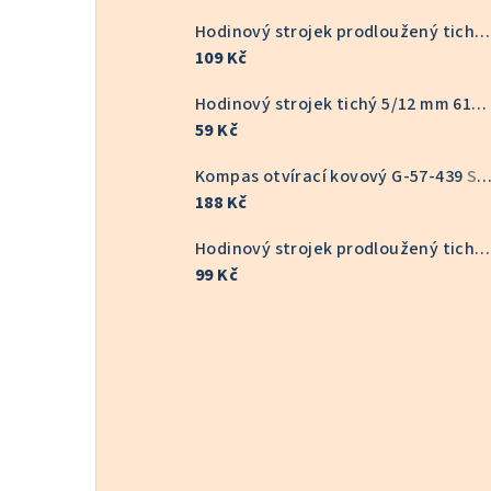
Hodinový strojek prodloužený tichý KOV 9/16 mm 6168S
109 Kč
Hodinový strojek tichý 5/12 mm 6168S
59 Kč
Kompas otvírací kovový G-57-439
Skladem v ČR
188 Kč
Hodinový strojek prodloužený tichý 9/16 mm 6168S
99 Kč