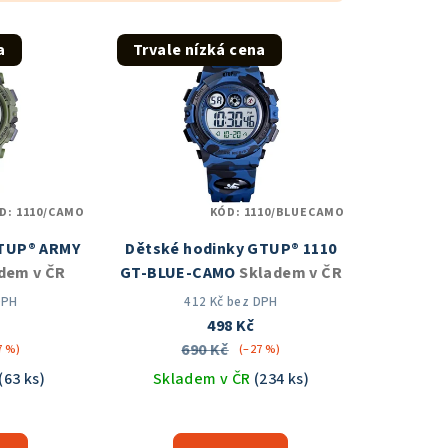
a
Trvale nízká cena
D:
1110/CAMO
KÓD:
1110/BLUECAMO
GTUP® ARMY
Dětské hodinky GTUP® 1110
dem v ČR
GT-BLUE-CAMO
Skladem v ČR
DPH
412 Kč bez DPH
498 Kč
690 Kč
7 %)
(–27 %)
(63 ks)
Skladem v ČR
(234 ks)
měrné
Průměrné
nocení
hodnocení