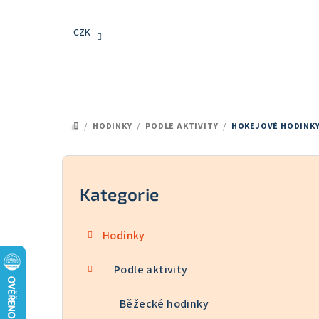
Přejít
na
CZK
obsah
/
HODINKY
/
PODLE AKTIVITY
/
HOKEJOVÉ HODINK
DOMŮ
P
o
Kategorie
Přeskočit
kategorie
s
Hodinky
t
Podle aktivity
r
a
Běžecké hodinky