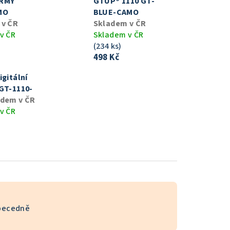
RMY
GTUP® 1110 GT-
MO
BLUE-CAMO
 v ČR
Skladem v ČR
v ČR
Skladem v ČR
(234 ks)
498 Kč
igitální
GT-1110-
adem v ČR
v ČR
becedně