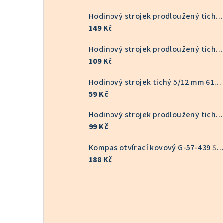
Hodinový strojek prodloužený tichý 16/22 mm 6168S
149 Kč
Hodinový strojek prodloužený tichý KOV 9/16 mm 6168S
109 Kč
Hodinový strojek tichý 5/12 mm 6168S
59 Kč
Hodinový strojek prodloužený tichý 9/16 mm 6168S
99 Kč
Kompas otvírací kovový G-57-439
Skladem v ČR
188 Kč