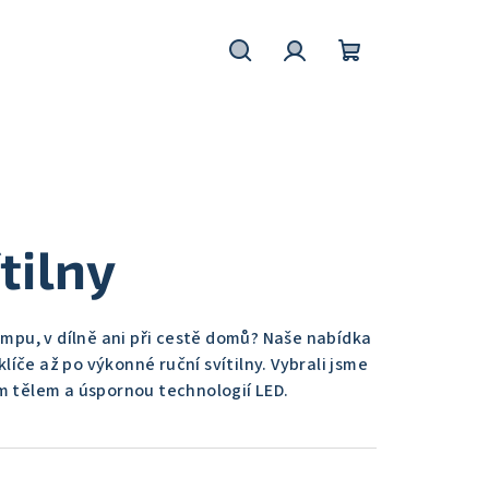
Hledat
Přihlášení
Nákupní
košík
tilny
kempu, v dílně ani při cestě domů? Naše nabídka
íče až po výkonné ruční svítilny. Vybrali jsme
ým tělem a úspornou technologií LED.