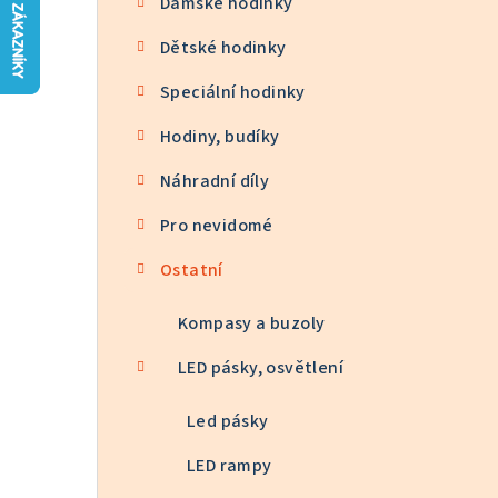
Dámské hodinky
n
Dětské hodinky
n
Speciální hodinky
í
p
Hodiny, budíky
a
Náhradní díly
n
Pro nevidomé
e
Ostatní
l
Kompasy a buzoly
LED pásky, osvětlení
Led pásky
LED rampy