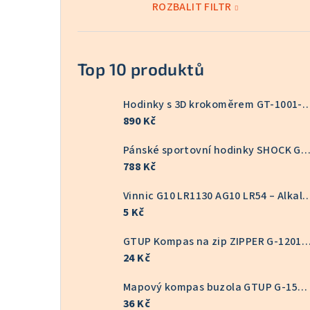
ROZBALIT FILTR
Top 10 produktů
Hodinky s 3D krokoměrem GT
890 Kč
Pánské sportovní hodinky SHOCK GT-10
788 Kč
Vinnic G10 LR1130 AG10 LR54 – Alkalická knoflíkov
5 Kč
GTUP Kompas na zip ZIPPER G-
24 Kč
Mapový kompas buzola GTUP G-1551
36 Kč