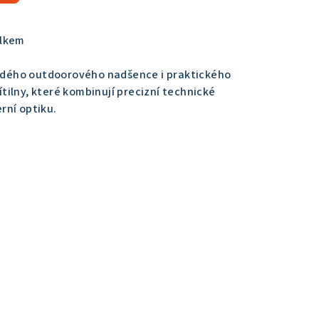
elkem
aždého outdoorového nadšence i praktického
ilny, které kombinují precizní technické
rní optiku.