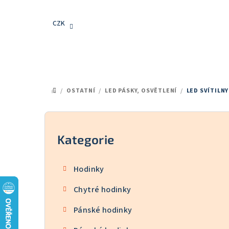
Přejít
na
CZK
obsah
/
OSTATNÍ
/
LED PÁSKY, OSVĚTLENÍ
/
LED SVÍTILNY
DOMŮ
P
o
Kategorie
Přeskočit
kategorie
s
Hodinky
t
Chytré hodinky
r
Pánské hodinky
a