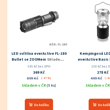
V
e
ý
n
p
í
i
p
s
r
KÓD:
FL-180
p
o
LED svítilna everActive FL-180
Kempingová LED 
r
d
Bullet se ZOOMem
Skladem v
everActive Basic 
o
ČR
Skladem v
u
305 Kč bez DPH
230 Kč bez 
369 Kč
278 Kč
d
k
699 Kč
499 Kč
(–47 %)
(–4
u
Skladem v ČR
(5 ks)
Skladem v Č
t
k
ů
t
Do košíku
Do koší