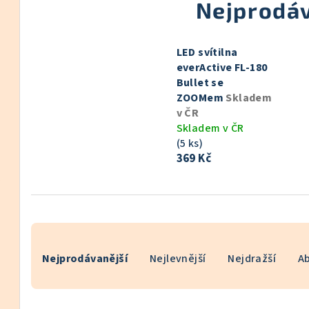
Nejprodáv
LED svítilna
everActive FL-180
Bullet se
ZOOMem
Skladem
v ČR
Skladem v ČR
(5 ks)
369 Kč
Ř
Nejprodávanější
Nejlevnější
Nejdražší
A
a
z