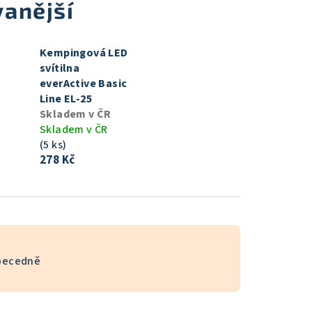
anější
Kempingová LED
svítilna
everActive Basic
Line EL-25
Skladem v ČR
Skladem v ČR
(5 ks)
278 Kč
becedně