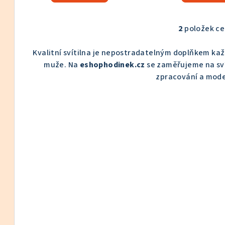
ů
2
položek c
O
v
Kvalitní svítilna je nepostradatelným doplňkem k
l
muže. Na
eshophodinek.cz
se zaměřujeme na svít
á
zpracování a mode
d
a
c
í
p
r
v
k
y
v