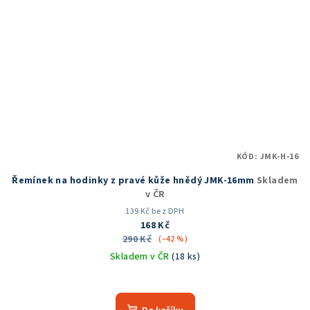
KÓD:
JMK-H-16
Řemínek na hodinky z pravé kůže hnědý JMK-16mm
Skladem
v ČR
139 Kč bez DPH
168 Kč
290 Kč
(–42 %)
Skladem v ČR
(18 ks)