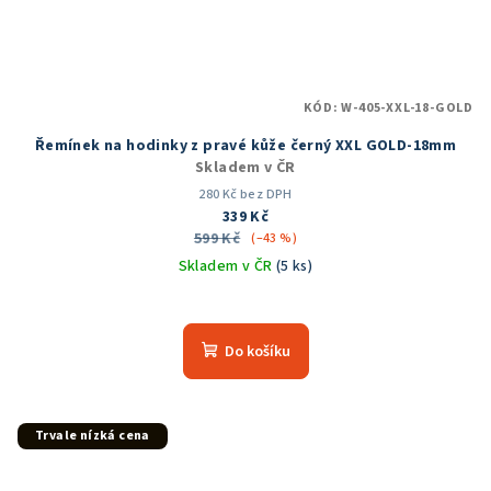
KÓD:
W-405-XXL-18-GOLD
Řemínek na hodinky z pravé kůže černý XXL GOLD-18mm
Skladem v ČR
280 Kč bez DPH
339 Kč
599 Kč
(–43 %)
Skladem v ČR
(5 ks)
Průměrné
hodnocení
produktu
Do košíku
je
5,0
z
5
Trvale nízká cena
hvězdiček.