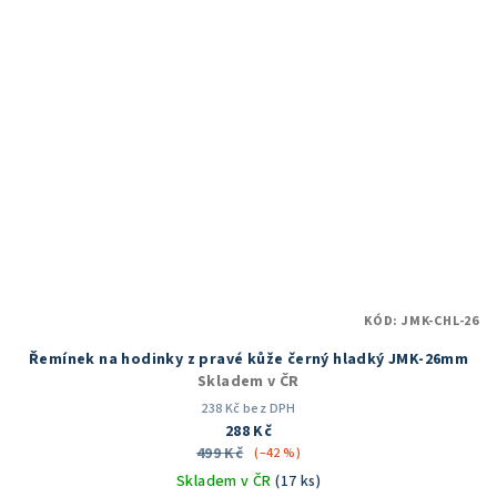
KÓD:
JMK-CHL-26
Řemínek na hodinky z pravé kůže černý hladký JMK-26mm
Skladem v ČR
238 Kč bez DPH
288 Kč
499 Kč
(–42 %)
Skladem v ČR
(17 ks)