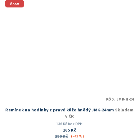
Akce
KÓD:
JMK-H-24
Řemínek na hodinky z pravé kůže hnědý JMK-24mm
Skladem
v ČR
136 Kč bez DPH
165 Kč
290 Kč
(–43 %)