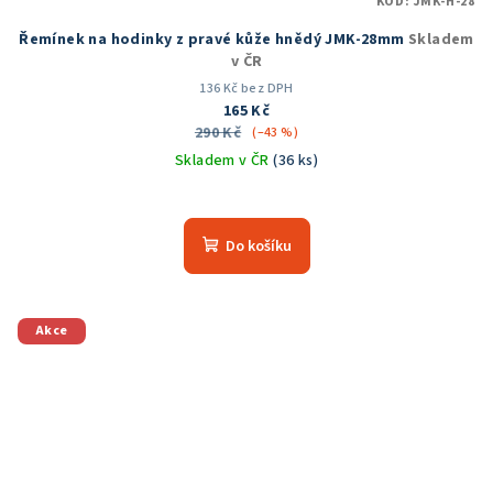
KÓD:
JMK-H-28
Řemínek na hodinky z pravé kůže hnědý JMK-28mm
Skladem
v ČR
136 Kč bez DPH
165 Kč
290 Kč
(–43 %)
Skladem v ČR
(36 ks)
Průměrné
hodnocení
produktu
Do košíku
je
5,0
z
5
Akce
hvězdiček.