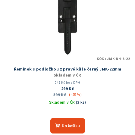
KÓD:
JMK-BH-5-22
Řemínek s podložkou z pravé kůže černý JMK-22mm
Skladem v ČR
247 Kč bez DPH
299 Kč
399 Kč
(–25 %)
Skladem v ČR
(3 ks)
Do košíku