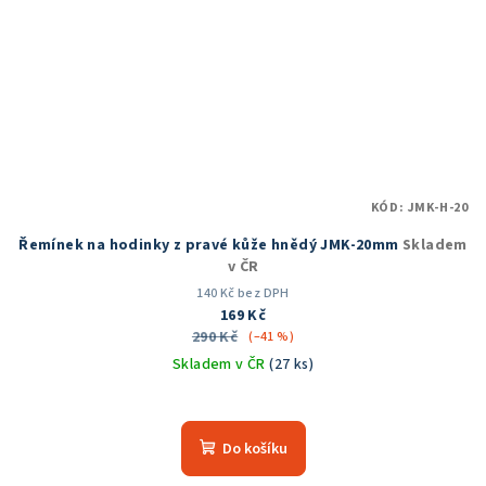
KÓD:
JMK-H-20
Řemínek na hodinky z pravé kůže hnědý JMK-20mm
Skladem
v ČR
140 Kč bez DPH
169 Kč
290 Kč
(–41 %)
Skladem v ČR
(27 ks)
Do košíku