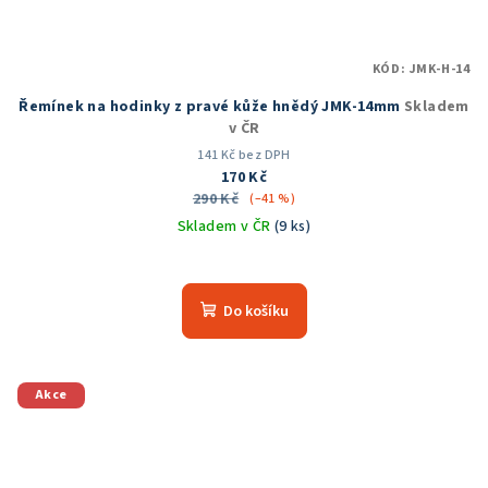
KÓD:
JMK-H-14
Řemínek na hodinky z pravé kůže hnědý JMK-14mm
Skladem
v ČR
141 Kč bez DPH
170 Kč
290 Kč
(–41 %)
Skladem v ČR
(9 ks)
Do košíku
Akce