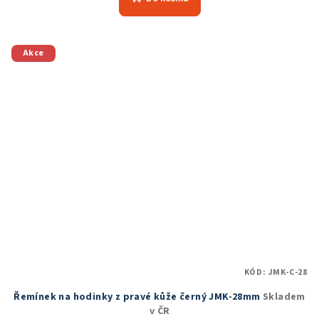
Akce
KÓD:
JMK-C-28
Řemínek na hodinky z pravé kůže černý JMK-28mm
Skladem
v ČR