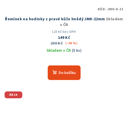
KÓD:
JMK-H-21
Řemínek na hodinky z pravé kůže hnědý JMK-22mm
Skladem
v ČR
123 Kč bez DPH
149 Kč
290 Kč
(–48 %)
Skladem v ČR
(5 ks)
Do košíku
Akce