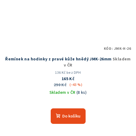
KÓD:
JMK-H-26
Řemínek na hodinky z pravé kůže hnědý JMK-26mm
Skladem
v ČR
136 Kč bez DPH
165 Kč
290 Kč
(–43 %)
Skladem v ČR
(8 ks)
Do košíku