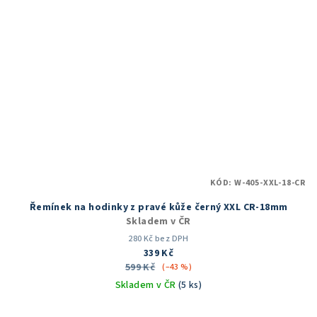
KÓD:
W-405-XXL-18-CR
Řemínek na hodinky z pravé kůže černý XXL CR-18mm
Skladem v ČR
280 Kč bez DPH
339 Kč
599 Kč
(–43 %)
Skladem v ČR
(5 ks)
Průměrné