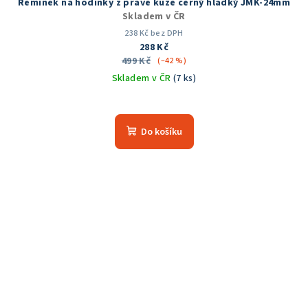
Řemínek na hodinky z pravé kůže černý hladký JMK-24mm
Skladem v ČR
238 Kč bez DPH
288 Kč
499 Kč
(–42 %)
Skladem v ČR
(7 ks)
Do košíku