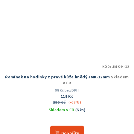
KÓD:
JMK-H-12
Řemínek na hodinky z pravé kůže hnědý JMK-12mm
Skladem
v ČR
98 Kč bez DPH
119 Kč
290 Kč
(–58 %)
Skladem v ČR
(6 ks)
Do košíku