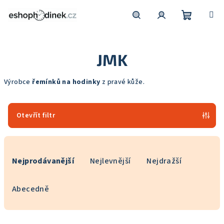
Přejít
na
obsah
Nákupní
Hledat
Přihlášení
JMK
košík
Výrobce
řemínků na hodinky
z pravé kůže.
Otevřít filtr
Ř
a
Nejprodávanější
Nejlevnější
Nejdražší
z
e
Abecedně
n
í