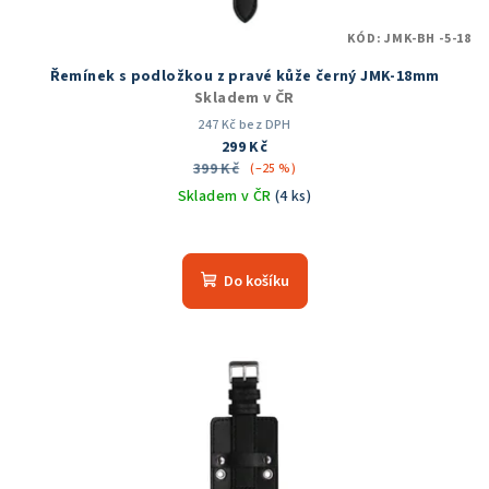
KÓD:
JMK-BH -5-18
Řemínek s podložkou z pravé kůže černý JMK-18mm
Skladem v ČR
247 Kč bez DPH
299 Kč
399 Kč
(–25 %)
Skladem v ČR
(4 ks)
Průměrné
hodnocení
produktu
Do košíku
je
5,0
z
5
hvězdiček.