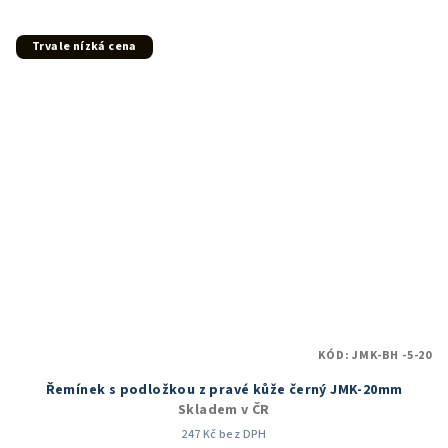
Trvale nízká cena
KÓD:
JMK-BH -5-20
Řemínek s podložkou z pravé kůže černý JMK-20mm
Skladem v ČR
247 Kč bez DPH