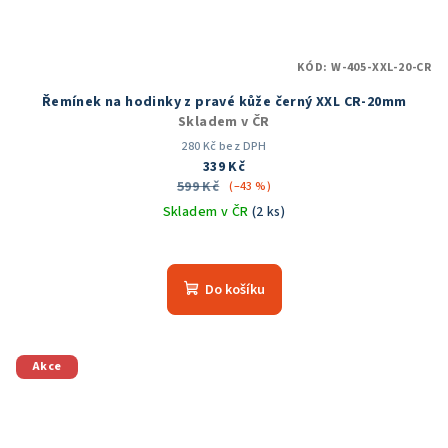
KÓD:
W-405-XXL-20-CR
Řemínek na hodinky z pravé kůže černý XXL CR-20mm
Skladem v ČR
280 Kč bez DPH
339 Kč
599 Kč
(–43 %)
Skladem v ČR
(2 ks)
Průměrné
hodnocení
produktu
Do košíku
je
5,0
z
5
Akce
hvězdiček.