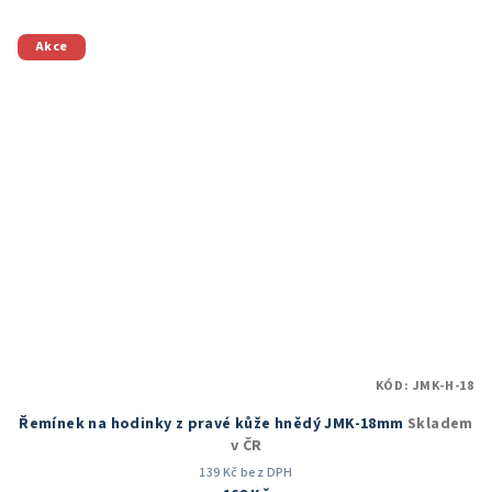
Akce
KÓD:
JMK-H-18
Řemínek na hodinky z pravé kůže hnědý JMK-18mm
Skladem
v ČR
139 Kč bez DPH