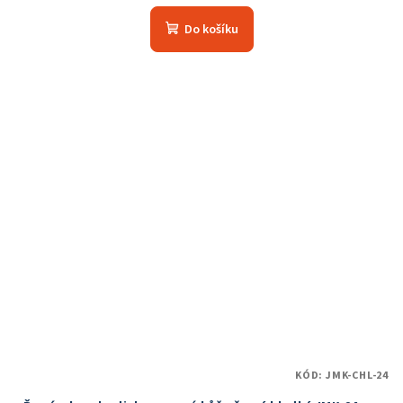
hodnocení
produktu
Do košíku
je
5,0
z
5
hvězdiček.
KÓD:
JMK-CHL-24