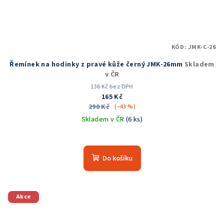
KÓD:
JMK-C-26
Řemínek na hodinky z pravé kůže černý JMK-26mm
Skladem
v ČR
136 Kč bez DPH
165 Kč
290 Kč
(–43 %)
Skladem v ČR
(6 ks)
Do košíku
Akce