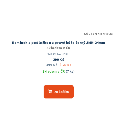
KÓD:
JMK-BH-5-23
Řemínek s podložkou z pravé kůže černý JMK-24mm
Skladem v ČR
247 Kč bez DPH
299 Kč
399 Kč
(–25 %)
Skladem v ČR
(7 ks)
Do košíku