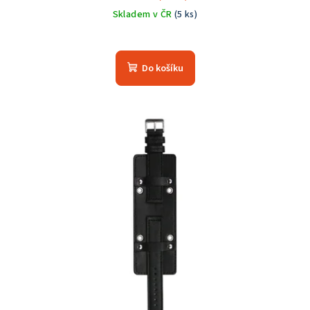
Skladem v ČR
(5 ks)
Průměrné
hodnocení
produktu
Do košíku
je
5,0
z
5
hvězdiček.