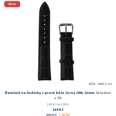
V
p
Akce
ý
r
p
o
i
d
s
u
p
k
r
t
o
ů
d
u
k
t
KÓD:
JMK-C-22
ů
Řemínek na hodinky z pravé kůže černý JMK-22mm
Skladem
v ČR
140 Kč bez DPH
169 Kč
290 Kč
(–41 %)