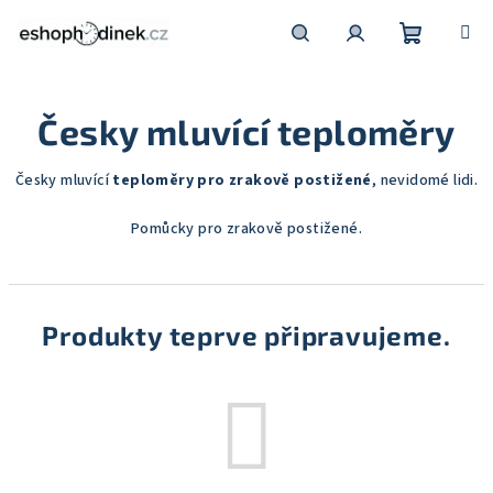
Přejít
na
obsah
Nákupní
Hledat
Přihlášení
Česky mluvící teploměry
košík
Česky mluvící
teploměry pro zrakově postižené
, nevidomé lidi.
Pomůcky pro zrakově postižené.
Produkty teprve připravujeme.