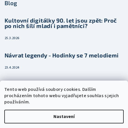
Blog
Kultovní digitálky 90. let jsou zpět: Proč
po nich šílí mladí i pamětníci?
25.3.2026
Návrat legendy - Hodinky se 7 melodiemi
23.4.2024
Jak vybrat dámské hodinky pro ženu třeba
Tento web používá soubory cookies. Dalším
jako dárek
procházením tohoto webu vyjadřujete souhlas s jejich
používáním.
15.2.2024
Nastavení
Copyright 2026
Eshophodinek.cz
. Všechna práva vyhrazena.