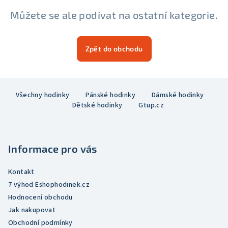
Můžete se ale podívat na ostatní kategorie.
Zpět do obchodu
Z
Všechny hodinky
Pánské hodinky
Dámské hodinky
á
Dětské hodinky
Gtup.cz
p
a
t
Informace pro vás
í
Kontakt
7 výhod Eshophodinek.cz
Hodnocení obchodu
Jak nakupovat
Obchodní podmínky