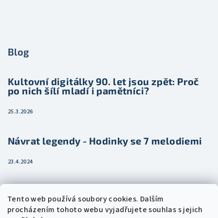
Blog
Kultovní digitálky 90. let jsou zpět: Proč
po nich šílí mladí i pamětníci?
25.3.2026
Návrat legendy - Hodinky se 7 melodiemi
23.4.2024
Jak vybrat dámské hodinky pro ženu třeba
Tento web používá soubory cookies. Dalším
jako dárek
procházením tohoto webu vyjadřujete souhlas s jejich