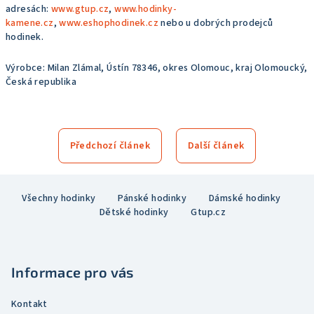
adresách:
www.gtup.cz
,
www.hodinky-
kamene.cz
,
www.eshophodinek.cz
nebo u dobrých prodejců
hodinek.
Výrobce: Milan Zlámal, Ústín 78346, okres Olomouc, kraj Olomoucký,
Česká republika
Předchozí článek
Další článek
Z
Všechny hodinky
Pánské hodinky
Dámské hodinky
á
Dětské hodinky
Gtup.cz
p
a
t
Informace pro vás
í
Kontakt