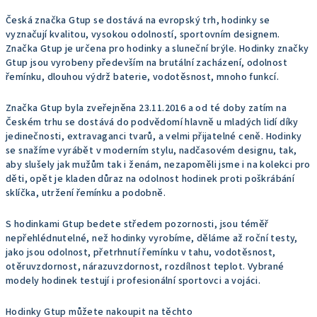
Česká značka Gtup se dostává na evropský trh, hodinky se
vyznačují kvalitou, vysokou odolností, sportovním designem.
Značka Gtup je určena pro hodinky a sluneční brýle. Hodinky značky
Gtup jsou vyrobeny především na brutální zacházení, odolnost
řemínku, dlouhou výdrž baterie, vodotěsnost, mnoho funkcí.
Značka Gtup byla zveřejněna 23.11.2016 a od té doby zatím na
Českém trhu se dostává do podvědomí hlavně u mladých lidí díky
jedinečnosti, extravaganci tvarů, a velmi přijatelné ceně. Hodinky
se snažíme vyrábět v moderním stylu, nadčasovém designu, tak,
aby slušely jak mužům tak i ženám, nezapoměli jsme i na kolekci pro
děti, opět je kladen důraz na odolnost hodinek proti poškrábání
sklíčka, utržení řemínku a podobně.
S hodinkami Gtup bedete středem pozornosti, jsou téměř
nepřehlédnutelné, než hodinky vyrobíme, děláme až roční testy,
jako jsou odolnost, přetrhnutí řemínku v tahu, vodotěsnost,
otěruvzdornost, nárazuvzdornost, rozdílnost teplot. Vybrané
modely hodinek testují i profesionální sportovci a vojáci.
Hodinky Gtup můžete nakoupit na těchto