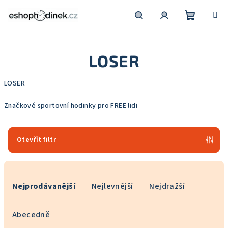
Přejít
na
obsah
Nákupní
Hledat
Přihlášení
LOSER
košík
LOSER
Značkové sportovní hodinky pro FREE lidi
Otevřít filtr
Ř
a
Nejprodávanější
Nejlevnější
Nejdražší
z
e
Abecedně