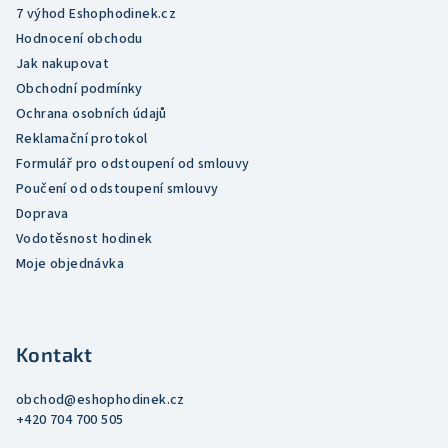
v
7 výhod Eshophodinek.cz
k
Hodnocení obchodu
y
Jak nakupovat
v
Obchodní podmínky
ý
Ochrana osobních údajů
p
Reklamační protokol
i
Formulář pro odstoupení od smlouvy
s
Poučení od odstoupení smlouvy
u
Doprava
Vodotěsnost hodinek
Moje objednávka
Kontakt
obchod
@
eshophodinek.cz
+420 704 700 505