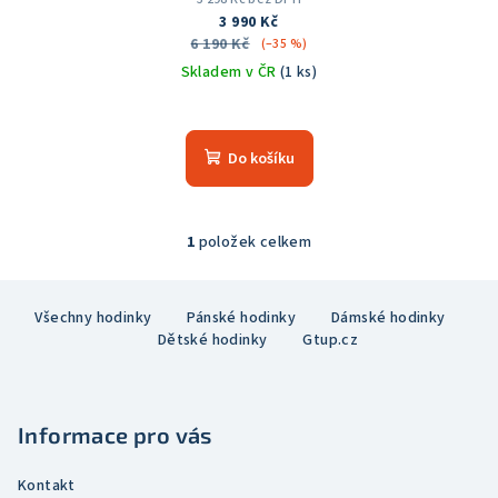
3 990 Kč
6 190 Kč
(–35 %)
Skladem v ČR
(1 ks)
Průměrné
hodnocení
produktu
Do košíku
je
5,0
z
5
1
položek celkem
O
hvězdiček.
v
Z
l
Všechny hodinky
Pánské hodinky
Dámské hodinky
á
á
Dětské hodinky
Gtup.cz
p
d
a
a
c
t
í
Informace pro vás
í
p
r
Kontakt