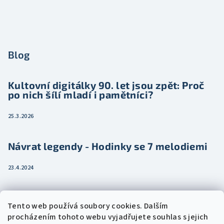
Blog
Kultovní digitálky 90. let jsou zpět: Proč
po nich šílí mladí i pamětníci?
25.3.2026
Návrat legendy - Hodinky se 7 melodiemi
23.4.2024
Jak vybrat dámské hodinky pro ženu třeba
Tento web používá soubory cookies. Dalším
jako dárek
procházením tohoto webu vyjadřujete souhlas s jejich