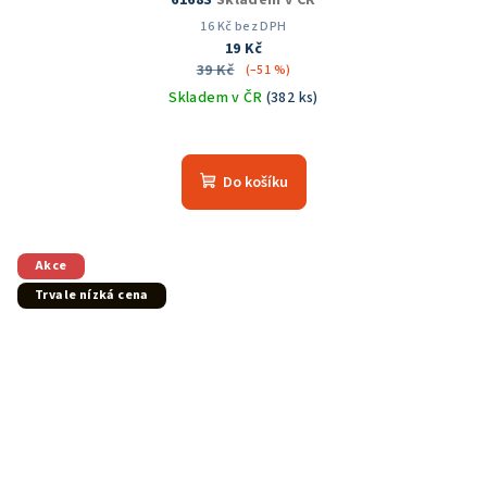
16 Kč bez DPH
19 Kč
39 Kč
(–51 %)
Skladem v ČR
(382 ks)
Do košíku
Akce
Trvale nízká cena