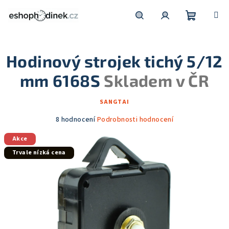
Přejít
na
obsah
Nákupní
Hledat
Přihlášení
Hodinový strojek tichý 5/12
košík
mm 6168S
Skladem v ČR
SANGTAI
Průměrné
8 hodnocení
Podrobnosti hodnocení
hodnocení
Akce
produktu
je
Trvale nízká cena
5,0
z
5
hvězdiček.