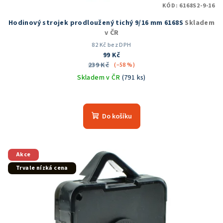
KÓD:
6168S2-9-16
Hodinový strojek prodloužený tichý 9/16 mm 6168S
Skladem
v ČR
82 Kč bez DPH
99 Kč
239 Kč
(–58 %)
Skladem v ČR
(791 ks)
Průměrné
hodnocení
produktu
Do košíku
je
4,9
z
5
Akce
hvězdiček.
Trvale nízká cena