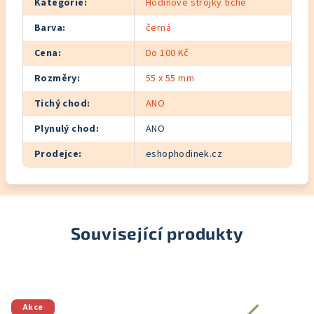
Kategorie
:
Hodinové strojky tiché
Barva
:
černá
Cena
:
Do 100 Kč
Rozměry
:
55 x 55 mm
Tichý chod
:
ANO
Plynulý chod
:
ANO
Prodejce
:
eshophodinek.cz
Související produkty
Akce