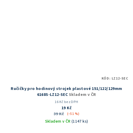
KÓD:
LZ12-SEC
Ručičky pro hodinový strojek plastové 151/122/129mm
6168S-LZ12-SEC
Skladem v ČR
16 Kč bez DPH
19 Kč
39 Kč
(–51 %)
Skladem v ČR
(1147 ks)
Průměrné