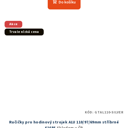
produktu
Do košíku
je
5,0
z
5
Akce
hvězdiček.
Trvale nízká cena
KÓD:
GTAL110-SILVER
Ručičky pro hodinový strojek ALU 110/97/69mm stříbrné
6168S
Skladem v ČR