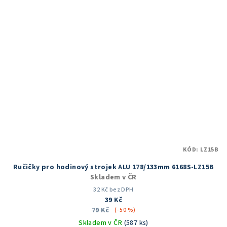
hvězdiček.
KÓD:
LZ15B
Ručičky pro hodinový strojek ALU 178/133mm 6168S-LZ15B
Skladem v ČR
32 Kč bez DPH
39 Kč
79 Kč
(–50 %)
Skladem v ČR
(587 ks)