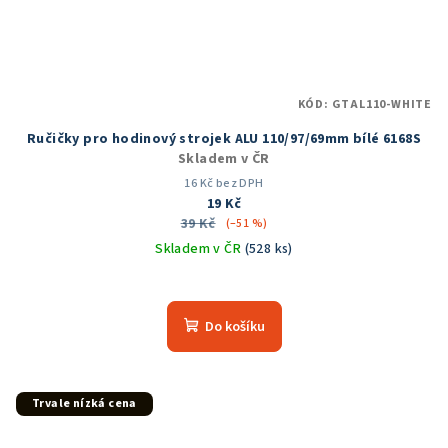
KÓD:
GTAL110-WHITE
Ručičky pro hodinový strojek ALU 110/97/69mm bílé 6168S
Skladem v ČR
16 Kč bez DPH
19 Kč
39 Kč
(–51 %)
Skladem v ČR
(528 ks)
Do košíku
Trvale nízká cena