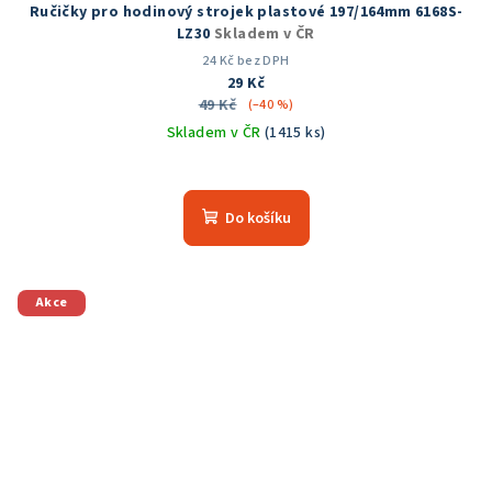
Ručičky pro hodinový strojek plastové 197/164mm 6168S-
LZ30
Skladem v ČR
24 Kč bez DPH
29 Kč
49 Kč
(–40 %)
Skladem v ČR
(1415 ks)
Průměrné
hodnocení
produktu
Do košíku
je
5,0
z
5
Akce
hvězdiček.