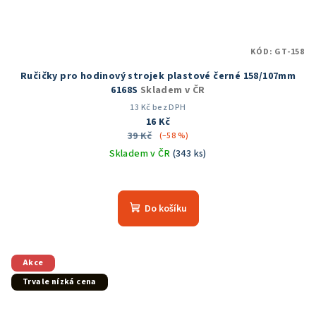
KÓD:
GT-158
Ručičky pro hodinový strojek plastové černé 158/107mm
6168S
Skladem v ČR
13 Kč bez DPH
16 Kč
39 Kč
(–58 %)
Skladem v ČR
(343 ks)
Průměrné
hodnocení
produktu
Do košíku
je
5,0
z
5
Akce
hvězdiček.
Trvale nízká cena