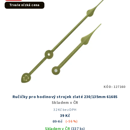
Trvale nízká cena
KÓD:
127160
Ručičky pro hodinový strojek zlaté 230/135mm 6168S
Skladem v ČR
32 Kč bez DPH
39 Kč
89 Kč
(–56 %)
Skladem v ČR
(337 ks)