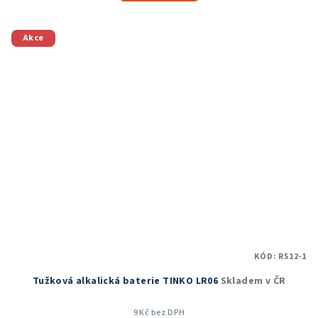
5,0
z
5
Akce
hvězdiček.
KÓD:
R512-1
Tužková alkalická baterie TINKO LR06
Skladem v ČR
9 Kč bez DPH