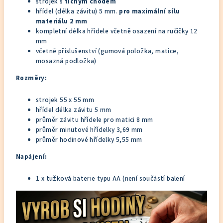
strojek s
tichým chodem
hřídel (délka závitu) 5 mm.
pro maximální sílu
materiálu 2 mm
kompletní délka hřídele včetně osazení na ručičky 12
mm
včetně příslušenství (gumová položka, matice,
mosazná podložka)
Rozměry:
strojek 55 x 55 mm
hřídel délka závitu 5 mm
průměr závitu hřídele pro matici 8 mm
průměr minutové hřídelky 3,69 mm
průměr hodinové hřídelky 5,55 mm
Napájení:
1 x tužková baterie typu AA (není součástí balení