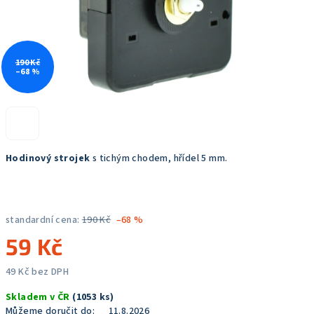
190 Kč
–68 %
Hodinový strojek
s tichým chodem, hřídel 5 mm.
standardní cena:
190 Kč
–68 %
59 Kč
49 Kč bez DPH
Měrná
Skladem v ČR
(1053 ks)
cena:
Můžeme doručit do:
11.8.2026