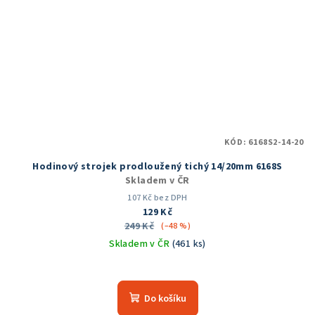
KÓD:
6168S2-14-20
Hodinový strojek prodloužený tichý 14/20mm 6168S
Skladem v ČR
107 Kč bez DPH
129 Kč
249 Kč
(–48 %)
Skladem v ČR
(461 ks)
Průměrné
hodnocení
produktu
Do košíku
je