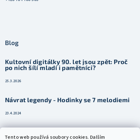
Blog
Kultovní digitálky 90. let jsou zpět: Proč
po nich šílí mladí i pamětníci?
25.3.2026
Návrat legendy - Hodinky se 7 melodiemi
23.4.2024
Jak vybrat dámské hodinky pro ženu třeba
Tento web používá soubory cookies. Dalším
jako dárek