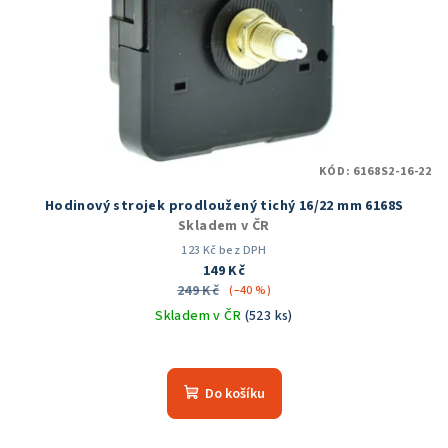
KÓD:
6168S2-16-22
Hodinový strojek prodloužený tichý 16/22 mm 6168S
Skladem v ČR
123 Kč bez DPH
149 Kč
249 Kč
(–40 %)
Skladem v ČR
(523 ks)
Průměrné
hodnocení
produktu
Do košíku
je
4,2
z