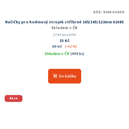
KÓD:
9166-SILVER
Ručičky pro hodinový strojek stříbrné 185/165/122mm 6168S
Skladem v ČR
27 Kč bez DPH
33 Kč
89 Kč
(–62 %)
Skladem v ČR
(449 ks)
Průměrné
hodnocení
produktu
Do košíku
je
5,0
z
5
Akce
hvězdiček.