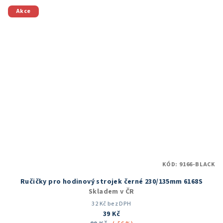
5
Akce
hvězdiček.
KÓD:
9166-BLACK
Ručičky pro hodinový strojek černé 230/135mm 6168S
Skladem v ČR
32 Kč bez DPH
39 Kč