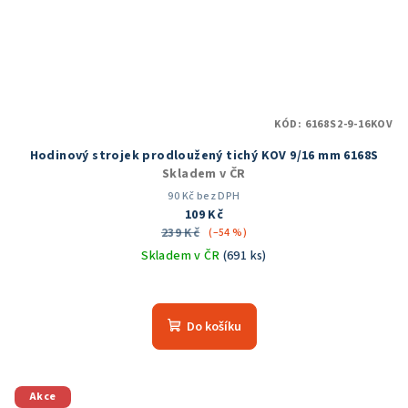
KÓD:
6168S2-9-16KOV
Hodinový strojek prodloužený tichý KOV 9/16 mm 6168S
Skladem v ČR
90 Kč bez DPH
109 Kč
239 Kč
(–54 %)
Skladem v ČR
(691 ks)
Průměrné
hodnocení
produktu
Do košíku
je
4,9
z
5
Akce