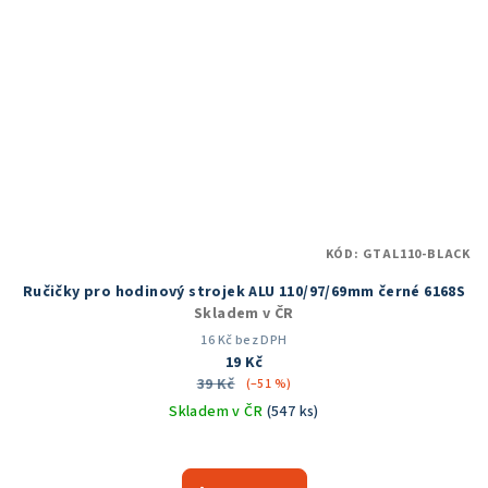
KÓD:
GTAL110-BLACK
Ručičky pro hodinový strojek ALU 110/97/69mm černé 6168S
Skladem v ČR
16 Kč bez DPH
19 Kč
39 Kč
(–51 %)
Skladem v ČR
(547 ks)
Průměrné
hodnocení