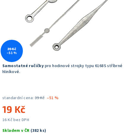
hvězdiček.
39 Kč
–51 %
Samostatné ručičky
pro hodinové strojky typu 6168S stříbrné
hliníkové.
standardní cena:
39 Kč
–51 %
19 Kč
16 Kč bez DPH
Měrná
Skladem v ČR
(382 ks)
cena: