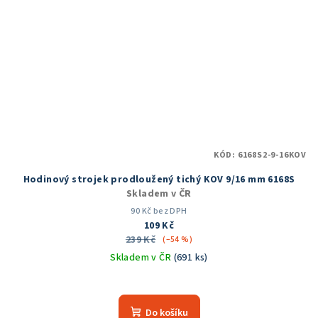
KÓD:
6168S2-9-16KOV
Hodinový strojek prodloužený tichý KOV 9/16 mm 6168S
Skladem v ČR
90 Kč bez DPH
109 Kč
239 Kč
(–54 %)
Skladem v ČR
(691 ks)
Průměrné
hodnocení
produktu
Do košíku