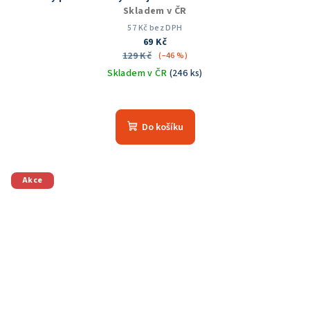
Skladem v ČR
57 Kč bez DPH
69 Kč
129 Kč
(–46 %)
Skladem v ČR
(246 ks)
Průměrné
hodnocení
produktu
Do košíku
je
5,0
z
5
Akce
hvězdiček.