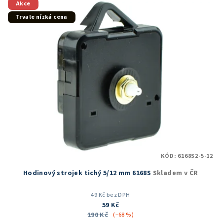
Akce
Trvale nízká cena
KÓD:
6168S2-5-12
Hodinový strojek tichý 5/12 mm 6168S
Skladem v ČR
49 Kč bez DPH
59 Kč
190 Kč
(–68 %)