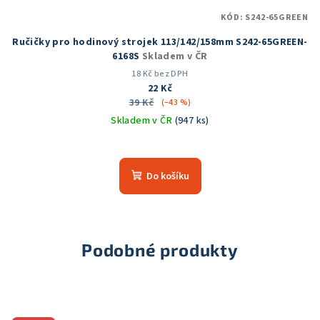
KÓD:
S242-65GREEN
Ručičky pro hodinový strojek 113/142/158mm S242-65GREEN-
6168S
Skladem v ČR
18 Kč bez DPH
22 Kč
39 Kč
(–43 %)
Skladem v ČR
(947 ks)
Průměrné
hodnocení
produktu
Do košíku
je
5,0
z
5
hvězdiček.
Podobné produkty