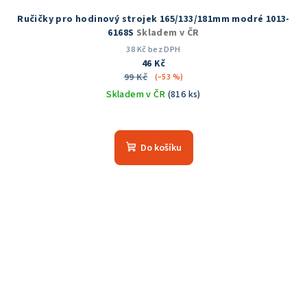
Ručičky pro hodinový strojek 165/133/181mm modré 1013-
6168S
Skladem v ČR
38 Kč bez DPH
46 Kč
99 Kč
(–53 %)
Skladem v ČR
(816 ks)
Do košíku