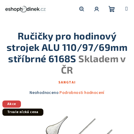
Přejít
na
obsah
Nákupní
Hledat
Přihlášení
Ručičky pro hodinový
košík
strojek ALU 110/97/69mm
stříbrné 6168S
Skladem v
ČR
SANGTAI
Průměrné
Neohodnoceno
Podrobnosti hodnocení
hodnocení
Akce
produktu
je
Trvale nízká cena
0,0
z
5