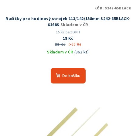
KÓD:
S242-65BLACK
Ručičky pro hodinový strojek 113/142/158mm S242-65BLACK-
6168S
Skladem v ČR
15 Kč bez DPH
18 Kč
39 Kč
(–53 %)
Skladem v ČR
(362 ks)
Průměrné
hodnocení
produktu
Do košíku
je
5,0
z
5
hvězdiček.