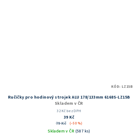
KÓD:
LZ15B
Ručičky pro hodinový strojek ALU 178/133mm 6168S-LZ15B
Skladem v ČR
32 Kč bez DPH
39 Kč
79 Kč
(–50 %)
Skladem v ČR
(587 ks)