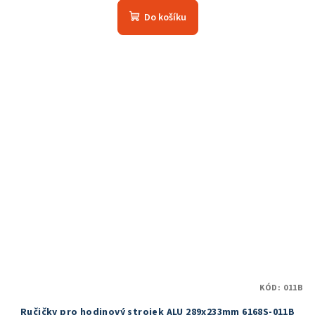
produktu
Do košíku
je
5,0
z
5
hvězdiček.
KÓD:
011B
Ručičky pro hodinový strojek ALU 289x233mm 6168S-011B