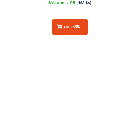
Skladem v ČR
(495 ks)
Průměrné
hodnocení
produktu
Do košíku
je
5,0
z
5
hvězdiček.