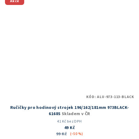
5
Akce
hvězdiček.
KÓD:
ALU-973-113-BLACK
Ručičky pro hodinový strojek 196/162/181mm 973BLACK-
6168S
Skladem v ČR
41 Kč bez DPH
49 Kč
99 Kč
(–50 %)