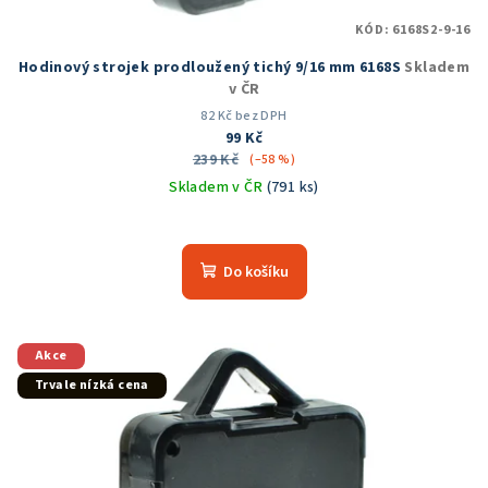
KÓD:
6168S2-9-16
Hodinový strojek prodloužený tichý 9/16 mm 6168S
Skladem
v ČR
82 Kč bez DPH
99 Kč
239 Kč
(–58 %)
Skladem v ČR
(791 ks)
Průměrné
hodnocení
produktu
Do košíku
je
4,9
z
5
Akce
hvězdiček.
Trvale nízká cena