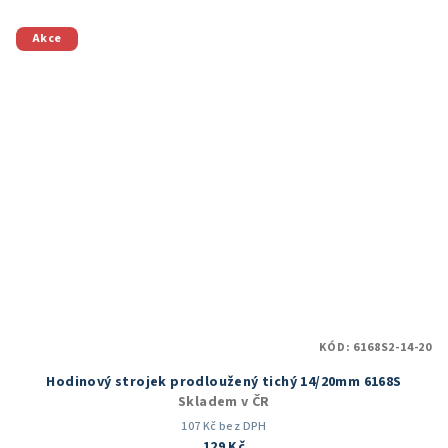
z
5
Akce
hvězdiček.
KÓD:
6168S2-14-20
Hodinový strojek prodloužený tichý 14/20mm 6168S
Skladem v ČR
107 Kč bez DPH
129 Kč