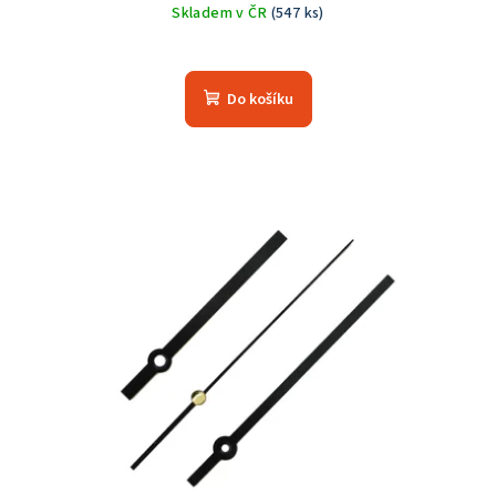
Skladem v ČR
(547 ks)
Průměrné
hodnocení
produktu
Do košíku
je
5,0
z
5
hvězdiček.