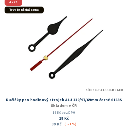
Akce
Trvale nízká cena
KÓD:
GTAL110-BLACK
Ručičky pro hodinový strojek ALU 110/97/69mm černé 6168S
Skladem v ČR
16 Kč bez DPH
19 Kč
39 Kč
(–51 %)