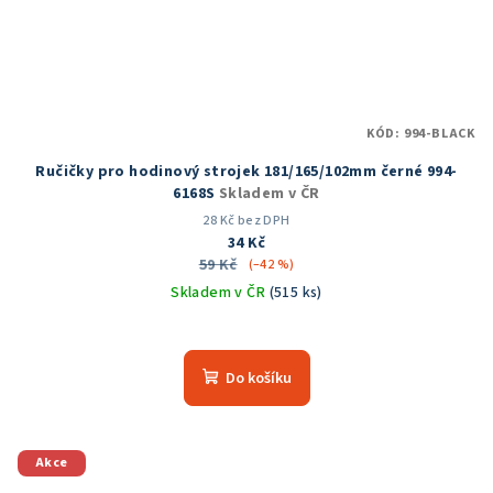
KÓD:
994-BLACK
Ručičky pro hodinový strojek 181/165/102mm černé 994-
6168S
Skladem v ČR
28 Kč bez DPH
34 Kč
59 Kč
(–42 %)
Skladem v ČR
(515 ks)
Průměrné
hodnocení
produktu
Do košíku
je
5,0
z
5
Akce
hvězdiček.