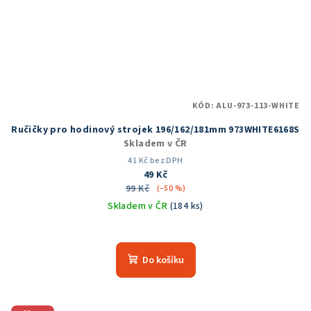
KÓD:
ALU-973-113-WHITE
Ručičky pro hodinový strojek 196/162/181mm 973WHITE6168S
Skladem v ČR
41 Kč bez DPH
49 Kč
99 Kč
(–50 %)
Skladem v ČR
(184 ks)
Průměrné
hodnocení
produktu
Do košíku
je
5,0
z