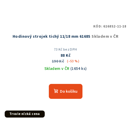
KÓD:
6168S2-11-18
Hodinový strojek tichý 11/18 mm 6168S
Skladem v ČR
73 Kč bez DPH
88 Kč
190 Kč
(–53 %)
Skladem v ČR
(1654 ks)
Průměrné
hodnocení
produktu
Do košíku
je
5,0
z
5
Trvale nízká cena
hvězdiček.