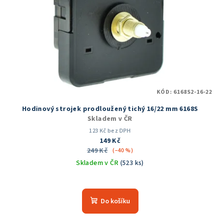
KÓD:
6168S2-16-22
Hodinový strojek prodloužený tichý 16/22 mm 6168S
Skladem v ČR
123 Kč bez DPH
149 Kč
249 Kč
(–40 %)
Skladem v ČR
(523 ks)
Průměrné
hodnocení
produktu
Do košíku
je
4,2