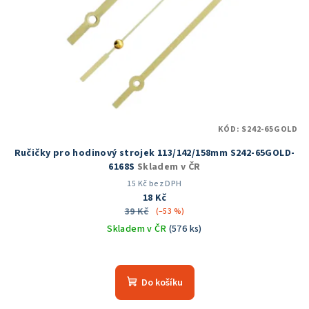
KÓD:
S242-65GOLD
Ručičky pro hodinový strojek 113/142/158mm S242-65GOLD-
6168S
Skladem v ČR
15 Kč bez DPH
18 Kč
39 Kč
(–53 %)
Skladem v ČR
(576 ks)
Průměrné
hodnocení
produktu
Do košíku
je
5,0