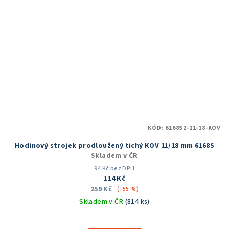
KÓD:
6168S2-11-18-KOV
Hodinový strojek prodloužený tichý KOV 11/18 mm 6168S
Skladem v ČR
94 Kč bez DPH
114 Kč
259 Kč
(–55 %)
Skladem v ČR
(814 ks)
Průměrné
hodnocení