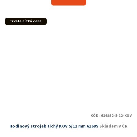
je
4,9
z
5
Trvale nízká cena
hvězdiček.
KÓD:
6168S2-5-12-KOV
Hodinový strojek tichý KOV 5/12 mm 6168S
Skladem v ČR