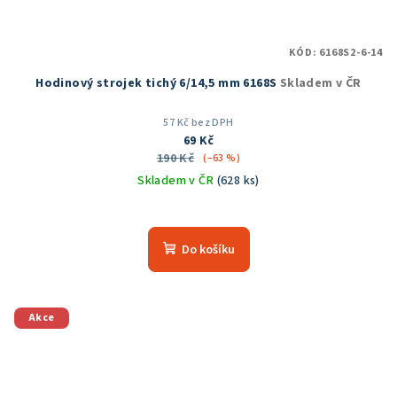
KÓD:
6168S2-6-14
Hodinový strojek tichý 6/14,5 mm 6168S
Skladem v ČR
57 Kč bez DPH
69 Kč
190 Kč
(–63 %)
Skladem v ČR
(628 ks)
Průměrné
hodnocení
produktu
Do košíku
je
5,0
z
5
Akce
hvězdiček.