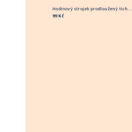
Hodinový strojek prodloužený tichý 9/16 mm 6168S
99 Kč