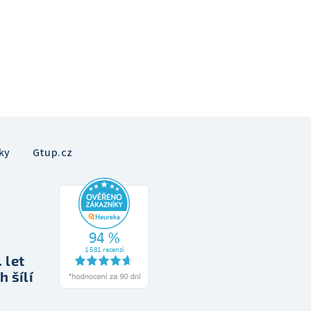
ky
Gtup.cz
 let
h šílí