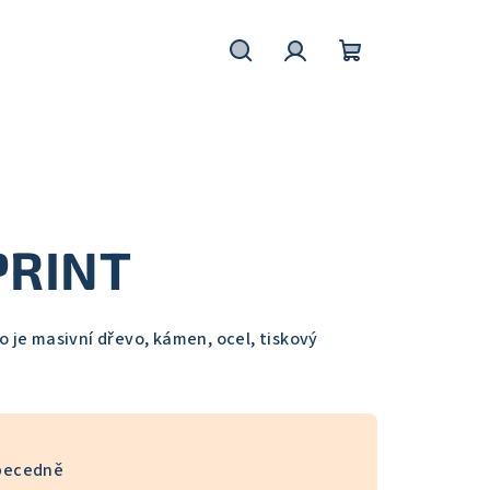
Hledat
Přihlášení
Nákupní
košík
PRINT
 je masivní dřevo, kámen, ocel, tiskový
becedně