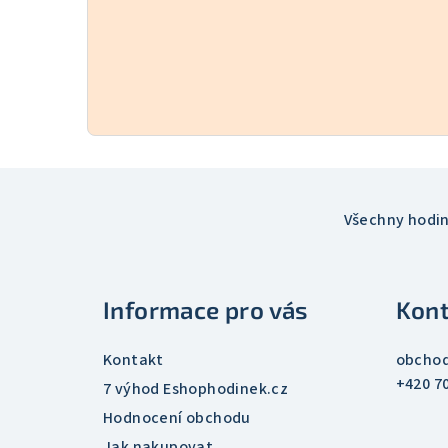
Z
á
Všechny hodi
p
a
Informace pro vás
Kont
t
Kontakt
obcho
í
+420 7
7 výhod Eshophodinek.cz
Hodnocení obchodu
Jak nakupovat