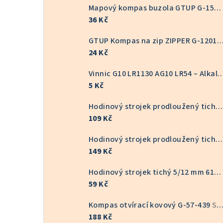
Mapový kompas buzola GTUP G-1551
36 Kč
GTUP Kompas na zip ZIPPER G-
24 Kč
Vinnic G10 LR1130 AG10 LR54 – Alkalická knoflíkov
5 Kč
Hodinový strojek prodloužený tichý KOV 9/16 mm 6168S
109 Kč
Hodinový strojek prodloužený tichý 16/22 mm 6168S
149 Kč
Hodinový strojek tichý 5/12 mm 6168S
59 Kč
Kompas otvírací kovový G-57-439
Skladem v ČR
188 Kč