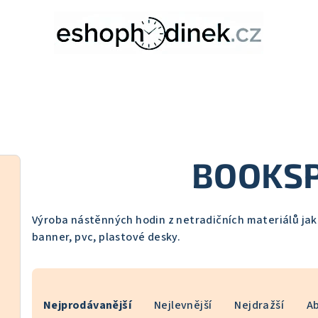
BOOKS
Výroba nástěnných hodin z netradičních materiálů jako
banner, pvc, plastové desky.
Ř
Nejprodávanější
Nejlevnější
Nejdražší
A
a