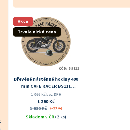
z
V
e
Akce
ý
n
Trvale nízká cena
p
í
i
p
s
r
KÓD:
BS111
p
o
Dřevěné nástěnné hodiny 400
r
d
mm CAFE RACER BS111
o
Skladem v ČR
u
1 066 Kč bez DPH
1 290 Kč
d
k
1 680 Kč
(–23 %)
u
Skladem v ČR
(2 ks)
t
č
k
Průměrné