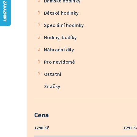
Dámské hodinky
n
Dětské hodinky
n
Speciální hodinky
í
p
Hodiny, budíky
a
Náhradní díly
n
Pro nevidomé
e
Ostatní
l
Značky
Cena
1290
Kč
1291
K