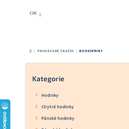
Přejít
na
CZK
obsah
/
PRODÁVANÉ ZNAČKY
/
BOOKSPRINT
DOMŮ
P
o
Kategorie
Přeskočit
kategorie
s
Hodinky
t
Chytré hodinky
r
Pánské hodinky
a