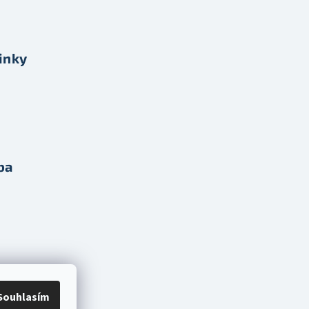
inky
ba
Souhlasím