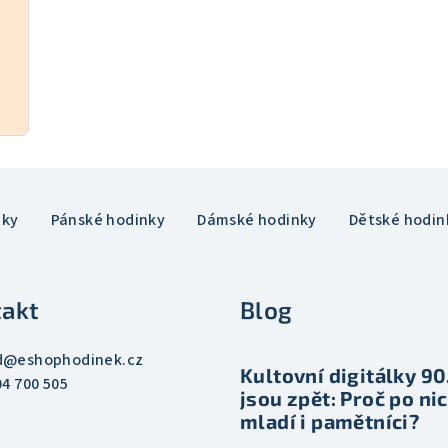
nky
Pánské hodinky
Dámské hodinky
Dětské hodin
akt
Blog
d
@
eshophodinek.cz
Kultovní digitálky 90.
04 700 505
jsou zpět: Proč po nic
mladí i pamětníci?