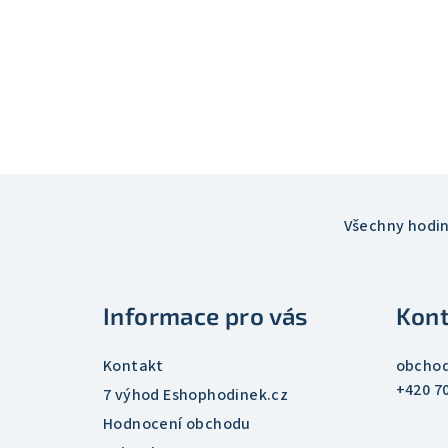
Z
á
Všechny hodi
p
a
Informace pro vás
Kont
t
Kontakt
obcho
í
+420 7
7 výhod Eshophodinek.cz
Hodnocení obchodu