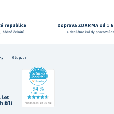
é republice
Doprava ZDARMA od 1 6
h, žádné čekání.
Odesíláme každý pracovní d
ky
Gtup.cz
 let
h šílí