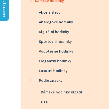
Dámské hodinky
n
n
Akce a slevy
í
Analogové hodinky
p
Digitální hodinky
a
Sportovní hodinky
n
Vodotěsné hodinky
e
Elegantní hodinky
l
Luxusní hodinky
Podle značky
Dámské hodinky KIZASHI
GTUP