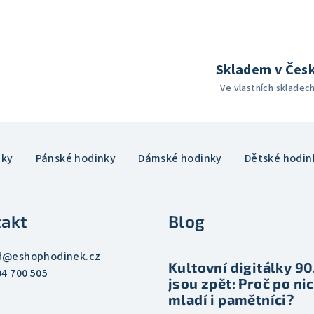
Skladem v Česk
Ve vlastních skladec
nky
Pánské hodinky
Dámské hodinky
Dětské hodin
akt
Blog
d
@
eshophodinek.cz
Kultovní digitálky 90.
04 700 505
jsou zpět: Proč po nic
mladí i pamětníci?