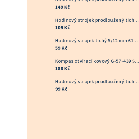
149 Kč
Hodinový strojek prodloužený tichý KOV 9/16 mm 6168S
109 Kč
Hodinový strojek tichý 5/12 mm 6168S
59 Kč
Kompas otvírací kovový G-57-439
Skladem v ČR
188 Kč
Hodinový strojek prodloužený tichý 9/16 mm 6168S
99 Kč