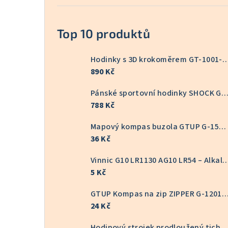
Top 10 produktů
Hodinky s 3D krokoměrem GT
890 Kč
Pánské sportovní hodinky SHOCK GT-10
788 Kč
Mapový kompas buzola GTUP G-1551
36 Kč
Vinnic G10 LR1130 AG10 LR54 – Alkalická knoflíkov
5 Kč
GTUP Kompas na zip ZIPPER G-
24 Kč
Hodinový strojek prodloužený tichý 16/22 mm 6168S