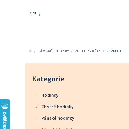
Přejít
na
CZK
obsah
/
DÁMSKÉ HODINKY
/
PODLE ZNAČKY
/
PERFECT
DOMŮ
P
o
Kategorie
Přeskočit
kategorie
s
Hodinky
t
Chytré hodinky
r
Pánské hodinky
a