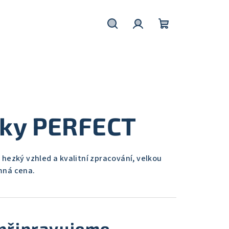
Hledat
Přihlášení
Nákupní
košík
ky PERFECT
hezký vzhled a kvalitní zpracování, velkou
mná cena.
připravujeme.