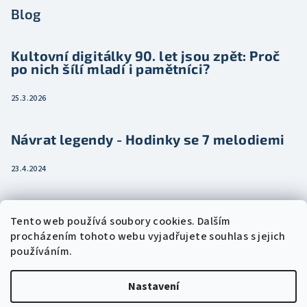
Blog
Kultovní digitálky 90. let jsou zpět: Proč
po nich šílí mladí i pamětníci?
25.3.2026
Návrat legendy - Hodinky se 7 melodiemi
23.4.2024
Jak vybrat dámské hodinky pro ženu třeba
Tento web používá soubory cookies. Dalším
jako dárek
procházením tohoto webu vyjadřujete souhlas s jejich
používáním.
15.2.2024
Nastavení