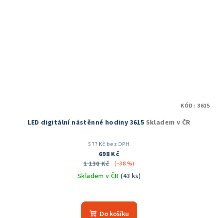
KÓD:
3615
LED digitální nástěnné hodiny 3615
Skladem v ČR
577 Kč bez DPH
698 Kč
1 130 Kč
(–38 %)
Skladem v ČR
(43 ks)
Průměrné
hodnocení
produktu
Do košíku