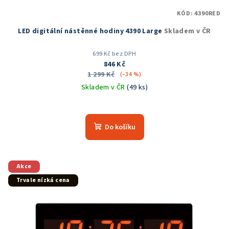
t
KÓD:
4390RED
ů
LED digitální nástěnné hodiny 4390 Large
Skladem v ČR
699 Kč bez DPH
846 Kč
1 299 Kč
(–34 %)
Skladem v ČR
(49 ks)
Průměrné
hodnocení
produktu
Do košíku
je
5,0
z
5
Akce
hvězdiček.
Trvale nízká cena