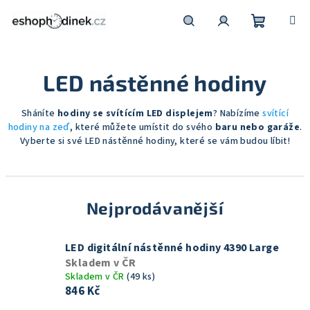
Přejít
na
obsah
Nákupní
Hledat
Přihlášení
LED nástěnné hodiny
košík
Sháníte
hodiny se svítícím LED displejem
? Nabízíme
svítící
hodiny na zeď
, které můžete umístit do svého
baru nebo garáže
.
Vyberte si své LED nástěnné hodiny, které se vám budou líbit!
Nejprodávanější
LED digitální nástěnné hodiny 4390 Large
Skladem v ČR
Skladem v ČR
(49 ks)
846 Kč