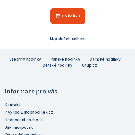
Průměrné
hodnocení
produktu
Do košíku
je
5,0
z
5
11
položek celkem
O
hvězdiček.
v
Z
l
Všechny hodinky
Pánské hodinky
Dámské hodinky
á
á
Dětské hodinky
Gtup.cz
p
d
a
a
c
t
í
Informace pro vás
í
p
r
Kontakt
v
7 výhod Eshophodinek.cz
k
Hodnocení obchodu
y
Jak nakupovat
v