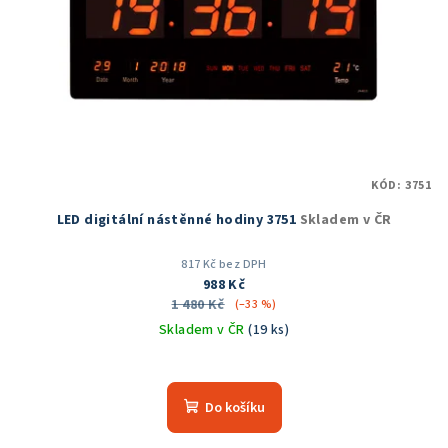
KÓD:
3751
LED digitální nástěnné hodiny 3751
Skladem v ČR
817 Kč bez DPH
988 Kč
1 480 Kč
(–33 %)
Skladem v ČR
(19 ks)
Průměrné
hodnocení
produktu
Do košíku
je
5,0