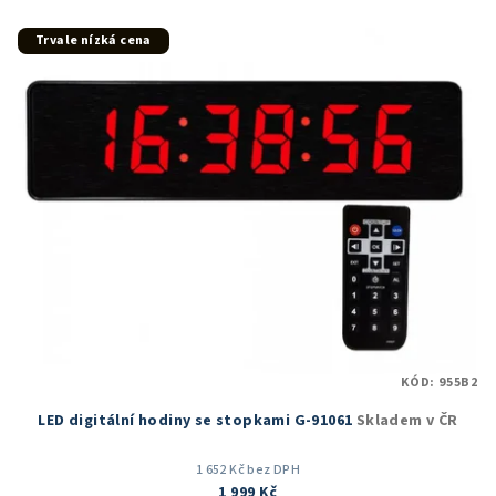
z
5
Trvale nízká cena
hvězdiček.
KÓD:
955B2
LED digitální hodiny se stopkami G-91061
Skladem v ČR
1 652 Kč bez DPH
1 999 Kč