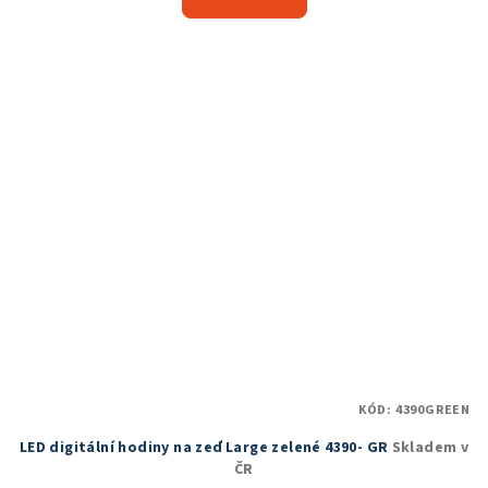
je
4,8
z
5
hvězdiček.
KÓD:
4390GREEN
LED digitální hodiny na zeď Large zelené 4390- GR
Skladem v
ČR