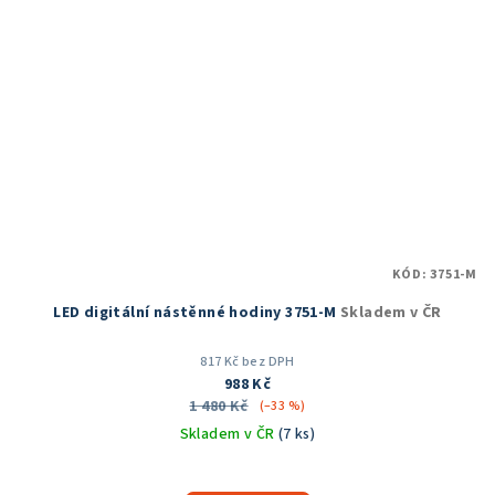
KÓD:
3751-M
LED digitální nástěnné hodiny 3751-M
Skladem v ČR
817 Kč bez DPH
988 Kč
1 480 Kč
(–33 %)
Skladem v ČR
(7 ks)
Průměrné
hodnocení