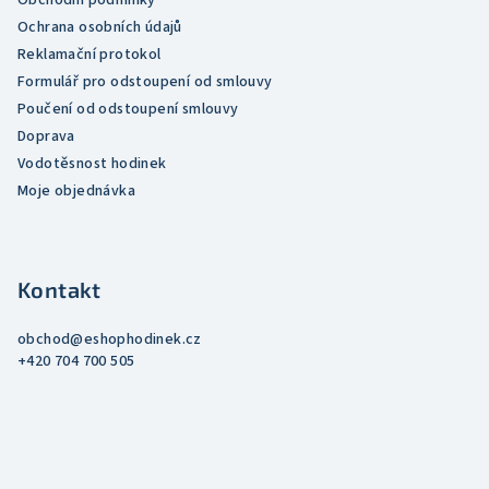
Obchodní podmínky
ý
Ochrana osobních údajů
p
Reklamační protokol
i
Formulář pro odstoupení od smlouvy
s
Poučení od odstoupení smlouvy
u
Doprava
Vodotěsnost hodinek
Moje objednávka
Kontakt
obchod
@
eshophodinek.cz
+420 704 700 505