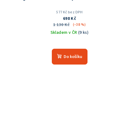
577 Kč bez DPH
698 Kč
1 130 Kč
(–38 %)
Skladem v ČR
(9 ks)
Průměrné
hodnocení
produktu
Do košíku
je
5,0
z
5
hvězdiček.