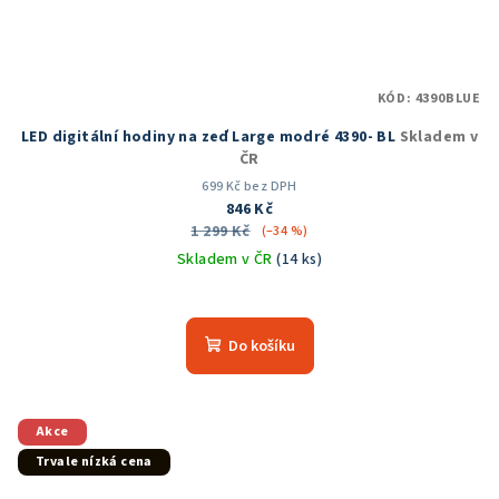
KÓD:
4390BLUE
LED digitální hodiny na zeď Large modré 4390- BL
Skladem v
ČR
699 Kč bez DPH
846 Kč
1 299 Kč
(–34 %)
Skladem v ČR
(14 ks)
Do košíku
Akce
Trvale nízká cena