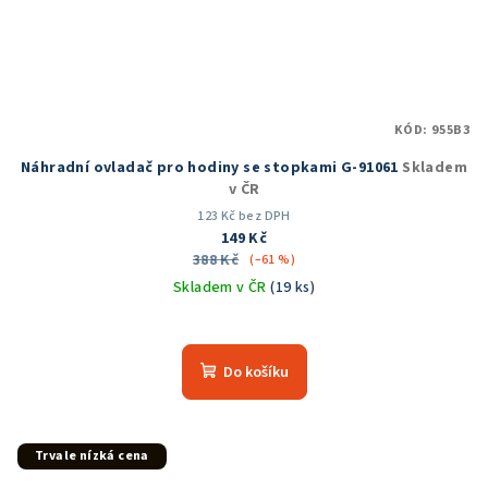
KÓD:
955B3
Náhradní ovladač pro hodiny se stopkami G-91061
Skladem
v ČR
123 Kč bez DPH
149 Kč
388 Kč
(–61 %)
Skladem v ČR
(19 ks)
Do košíku
Trvale nízká cena