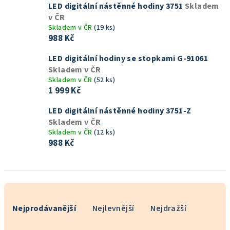
LED digitální nástěnné hodiny 3751
Skladem
v ČR
Skladem v ČR
(19 ks)
988 Kč
LED digitální hodiny se stopkami G-91061
Skladem v ČR
Skladem v ČR
(52 ks)
1 999 Kč
LED digitální nástěnné hodiny 3751-Z
Skladem v ČR
Skladem v ČR
(12 ks)
988 Kč
Ř
a
Nejprodávanější
Nejlevnější
Nejdražší
z