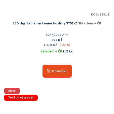
KÓD:
3751-Z
LED digitální nástěnné hodiny 3751-Z
Skladem v ČR
817 Kč bez DPH
988 Kč
1 480 Kč
(–33 %)
Skladem v ČR
(12 ks)
Průměrné
hodnocení
produktu
Do košíku
je
5,0
z
5
Akce
hvězdiček.
Totální výprodej