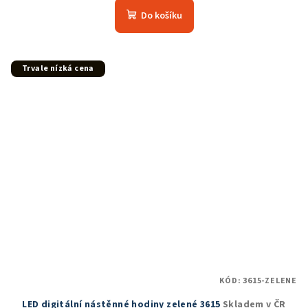
produktu
Do košíku
je
5,0
z
5
Trvale nízká cena
hvězdiček.
KÓD:
3615-ZELENE
LED digitální nástěnné hodiny zelené 3615
Skladem v ČR