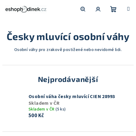
Přejít
na
obsah
Nákupní
Hledat
Přihlášení
Česky mluvící osobní váhy
košík
Osobní váhy pro zrakově postižené nebo nevidomé lidi.
Nejprodávanější
Osobní váha česky mluvící CIEN 28993
Skladem v ČR
Skladem v ČR
(5 ks)
500 Kč