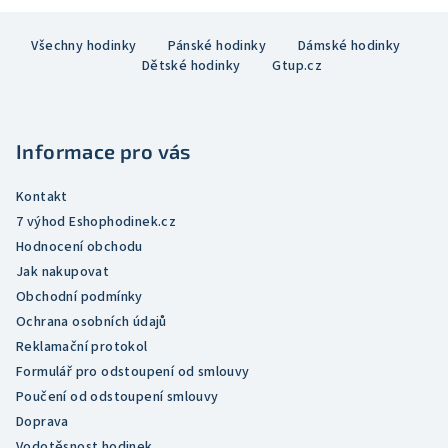
v
Z
l
Všechny hodinky
Pánské hodinky
Dámské hodinky
á
á
Dětské hodinky
Gtup.cz
p
d
a
a
c
t
í
Informace pro vás
í
p
r
Kontakt
v
7 výhod Eshophodinek.cz
k
Hodnocení obchodu
y
Jak nakupovat
v
Obchodní podmínky
ý
Ochrana osobních údajů
p
Reklamační protokol
i
Formulář pro odstoupení od smlouvy
s
Poučení od odstoupení smlouvy
u
Doprava
Vodotěsnost hodinek