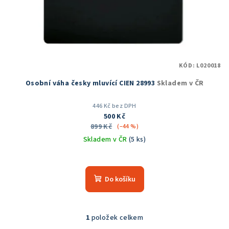
o
d
u
k
t
KÓD:
L020018
ů
Osobní váha česky mluvící CIEN 28993
Skladem v ČR
446 Kč bez DPH
500 Kč
899 Kč
(–44 %)
Skladem v ČR
(5 ks)
Průměrné
hodnocení
produktu
Do košíku
je
5,0
z
5
1
položek celkem
O
hvězdiček.