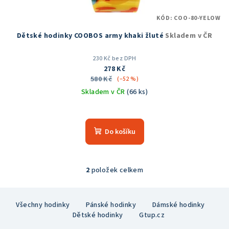
KÓD:
COO-80-YELOW
Dětské hodinky COOBOS army khaki žluté
Skladem v ČR
230 Kč bez DPH
278 Kč
580 Kč
(–52 %)
Skladem v ČR
(66 ks)
Průměrné
hodnocení
produktu
Do košíku
je
5,0
z
5
2
položek celkem
O
hvězdiček.
v
Z
l
Všechny hodinky
Pánské hodinky
Dámské hodinky
á
á
Dětské hodinky
Gtup.cz
p
d