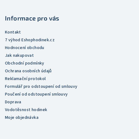
a
a
c
t
í
Informace pro vás
í
p
r
Kontakt
v
7 výhod Eshophodinek.cz
k
Hodnocení obchodu
y
Jak nakupovat
v
Obchodní podmínky
ý
Ochrana osobních údajů
p
Reklamační protokol
i
Formulář pro odstoupení od smlouvy
s
Poučení od odstoupení smlouvy
u
Doprava
Vodotěsnost hodinek
Moje objednávka