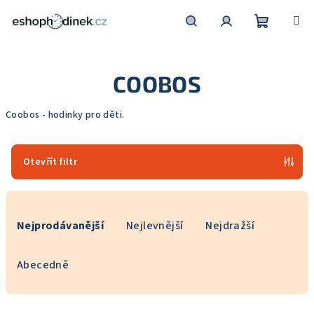
Přejít
na
obsah
Nákupní
Hledat
Přihlášení
COOBOS
košík
Coobos - hodinky pro děti.
Otevřít filtr
Ř
a
Nejprodávanější
Nejlevnější
Nejdražší
z
e
Abecedně
n
í