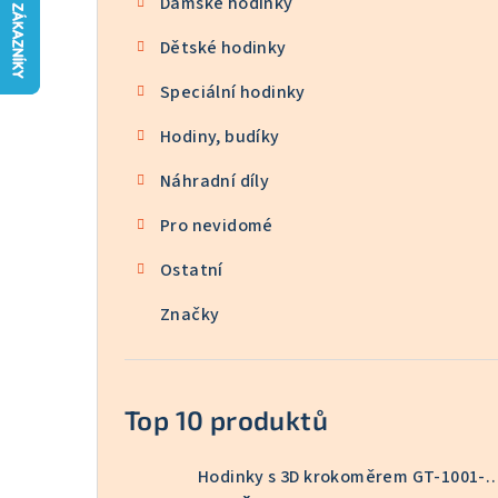
Dámské hodinky
n
Dětské hodinky
n
Speciální hodinky
í
p
Hodiny, budíky
a
Náhradní díly
n
Pro nevidomé
e
Ostatní
l
Značky
Top 10 produktů
Hodinky s 3D krokoměrem GT