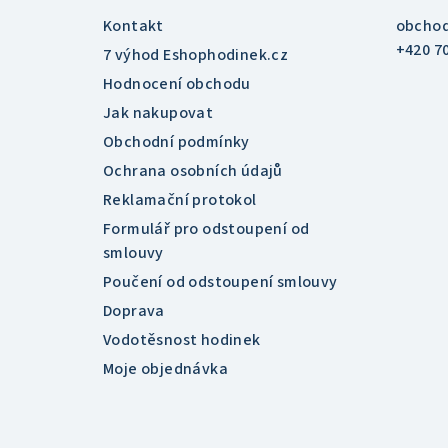
t
Kontakt
obcho
í
+420 7
7 výhod Eshophodinek.cz
Hodnocení obchodu
Jak nakupovat
Obchodní podmínky
Ochrana osobních údajů
Reklamační protokol
Formulář pro odstoupení od
smlouvy
Poučení od odstoupení smlouvy
Doprava
Vodotěsnost hodinek
Moje objednávka