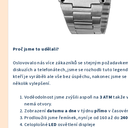
Skladem v ČR
Proč jsme to udělali?
Oslovovalo nás více zákazníků se stejným požadavkem
diskuzích a telefonátech, jsme se rozhodli tuto legend
kteří je vyráběli ale vše bez úspěchu, nakonec jsme se 
několik vylepšení.
Voděodolnost jsme zvýšili aspoň na
3 ATM
takže v
nemá otvory.
Zobrazení
datumu a dne
v týdnu
přímo
v časov
Prodloužili jsme řemínek, nyní je od 160 až do
24
Celoplošné
LED
osvětlení displeje