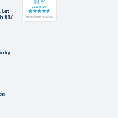
 let
h šílí
inky
ba