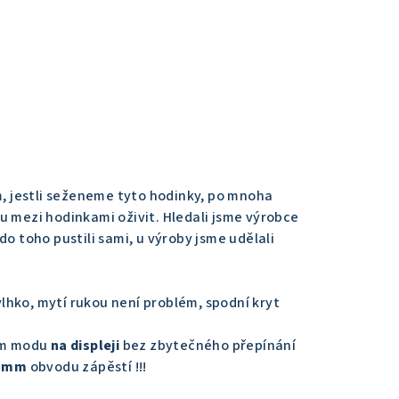
, jestli seženeme tyto hodinky, po mnoha
u mezi hodinkami oživit. Hledali jsme výrobce
do toho pustili sami, u výroby jsme udělali
lhko, mytí rukou není problém, spodní kryt
ém modu
na displeji
bez zbytečného přepínání
0 mm
obvodu zápěstí !!!