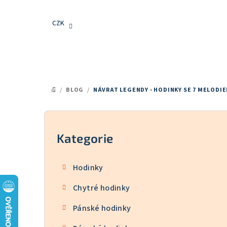
Přejít
na
CZK
obsah
/
BLOG
/
NÁVRAT LEGENDY - HODINKY SE 7 MELODIE
DOMŮ
P
o
Kategorie
Přeskočit
kategorie
s
Hodinky
t
Chytré hodinky
r
Pánské hodinky
a