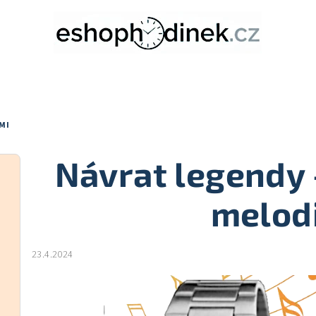
MI
Návrat legendy 
melod
23.4.2024