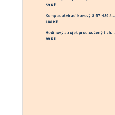
59 Kč
Kompas otvírací kovový G-57-439
Skladem v ČR
188 Kč
Hodinový strojek prodloužený tichý 9/16 mm 6168S
99 Kč