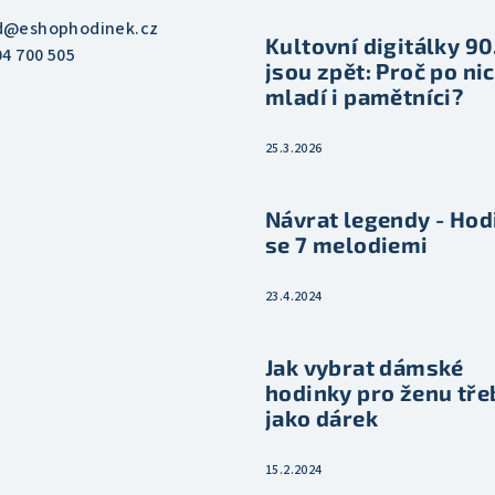
d
@
eshophodinek.cz
Kultovní digitálky 90.
04 700 505
jsou zpět: Proč po nic
mladí i pamětníci?
25.3.2026
Návrat legendy - Hod
se 7 melodiemi
23.4.2024
Jak vybrat dámské
hodinky pro ženu tře
jako dárek
15.2.2024