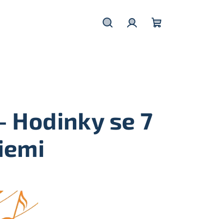
Hledat
Přihlášení
Nákupní
košík
- Hodinky se 7
iemi