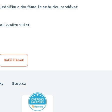
na jedničku a doufáme že se budou prodávat
i kvalitu 90 let.
Další článek
ky
Gtup.cz