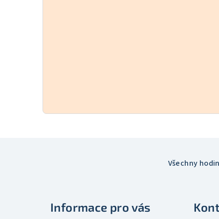
Z
á
Všechny hodi
p
a
Informace pro vás
Kont