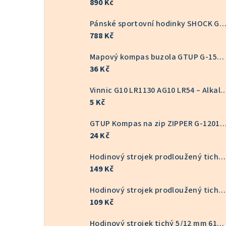
890 Kč
Pánské sportovní hodinky SHOCK GT-10
788 Kč
Mapový kompas buzola GTUP G-1551
36 Kč
Vinnic G10 LR1130 AG10 LR54 – Alkalická knoflíkov
5 Kč
GTUP Kompas na zip ZIPPER G-
24 Kč
Hodinový strojek prodloužený tichý 16/22 mm 6168S
149 Kč
Hodinový strojek prodloužený tichý KOV 9/16 mm 6168S
109 Kč
Hodinový strojek tichý 5/12 mm 6168S