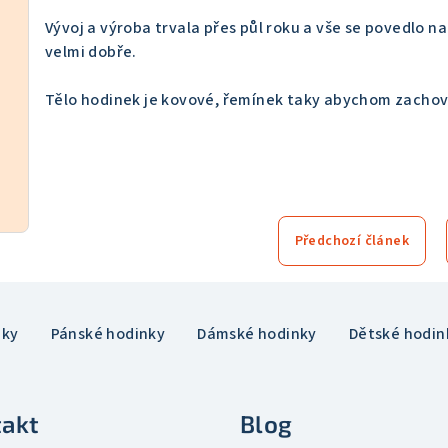
Vývoj a výroba trvala přes půl roku a vše se povedlo 
velmi dobře.
Tělo hodinek je kovové, řemínek taky abychom zachoval
Předchozí článek
nky
Pánské hodinky
Dámské hodinky
Dětské hodin
akt
Blog