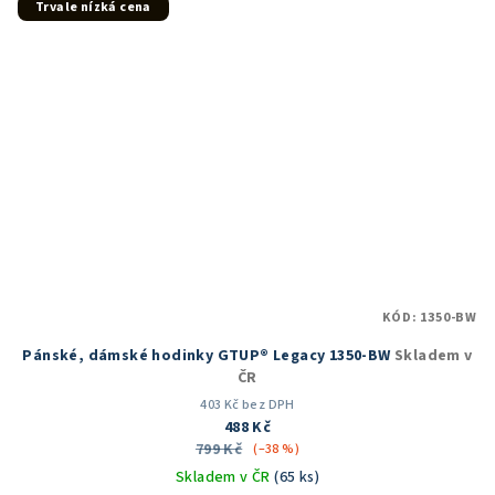
Trvale nízká cena
KÓD:
1350-BW
Pánské, dámské hodinky GTUP® Legacy 1350-BW
Skladem v
ČR
403 Kč bez DPH
488 Kč
799 Kč
(–38 %)
Skladem v ČR
(65 ks)