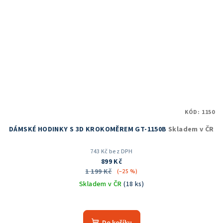
KÓD:
1150
DÁMSKÉ HODINKY S 3D KROKOMĚREM GT-1150B
Skladem v ČR
743 Kč bez DPH
899 Kč
1 199 Kč
(–25 %)
Skladem v ČR
(18 ks)
Průměrné
hodnocení
produktu