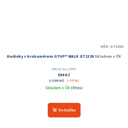
KÓD:
GT1320
Hodinky s krokoměrem GTUP® WALK GT1320
Skladem v ČR
495 Kč bez DPH
599 Kč
1 199 Kč
(–50 %)
Skladem v ČR
(59 ks)
Průměrné
hodnocení
produktu
Do košíku
je
4,3
z