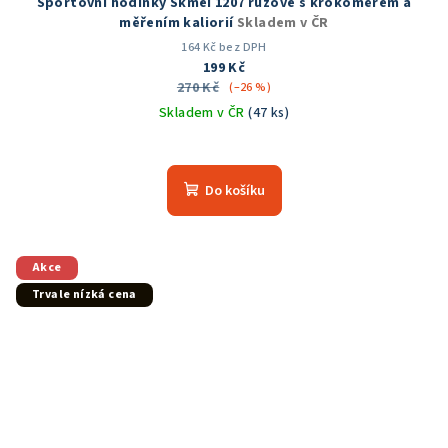
Sportovní hodinky Skmei 1207 růžové s krokoměrem a
měřením kaliorií
Skladem v ČR
164 Kč bez DPH
199 Kč
270 Kč
(–26 %)
Skladem v ČR
(47 ks)
Průměrné
hodnocení
produktu
Do košíku
je
4,9
z
5
Akce
hvězdiček.
Trvale nízká cena