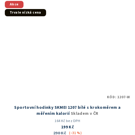
5
Akce
hvězdiček.
Trvale nízká cena
KÓD:
1207-W
Sportovní hodinky SKMEI 1207 bílé s krokoměrem a
měřením kalorií
Skladem v ČR
164 Kč bez DPH
199 Kč
290 Kč
(–31 %)