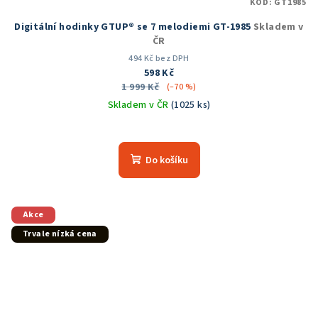
KÓD:
GT1985
Digitální hodinky GTUP® se 7 melodiemi GT-1985
Skladem v
ČR
494 Kč bez DPH
598 Kč
1 999 Kč
(–70 %)
Skladem v ČR
(1025 ks)
Průměrné
hodnocení
produktu
Do košíku
je
5,0
z
5
Akce
hvězdiček.
Trvale nízká cena