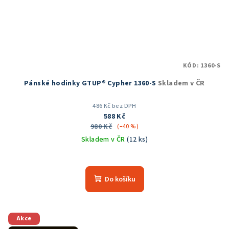
KÓD:
1360-S
Pánské hodinky GTUP® Cypher 1360-S
Skladem v ČR
486 Kč bez DPH
588 Kč
980 Kč
(–40 %)
Skladem v ČR
(12 ks)
Průměrné
hodnocení
produktu
Do košíku
je
5,0
z
5
Akce
hvězdiček.