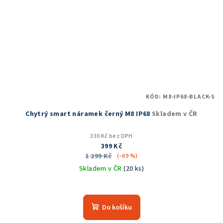
KÓD:
M8-IP68-BLACK-S
Chytrý smart náramek černý M8 IP68
Skladem v ČR
330 Kč bez DPH
399 Kč
1 299 Kč
(–69 %)
Skladem v ČR
(20 ks)
Do košíku