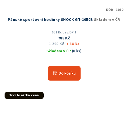
KÓD:
1050
Pánské sportovní hodinky SHOCK GT-1050B
Skladem v ČR
651 Kč bez DPH
788 Kč
1 290 Kč
(–38 %)
Skladem v ČR
(8 ks)
Průměrné
hodnocení
produktu
Do košíku
je
5,0
z
5
Trvale nízká cena
hvězdiček.