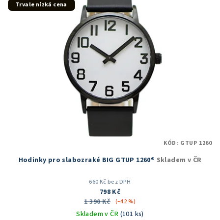
hvězdiček.
Trvale nízká cena
KÓD:
GTUP 1260
Hodinky pro slabozraké BIG GTUP 1260®
Skladem v ČR
660 Kč bez DPH
798 Kč
1 390 Kč
(–42 %)
Skladem v ČR
(101 ks)