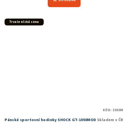
Do košíku
je
4,8
z
5
Trvale nízká cena
hvězdiček.
KÓD:
1050M
Pánské sportovní hodinky SHOCK GT-1050MOD
Skladem v ČR