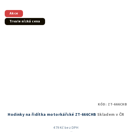
Akce
Trvale nízká cena
KÓD:
ZT-666CHB
Hodinky na řidítka motorkářské ZT-666CHB
Skladem v ČR
479 Kč bez DPH