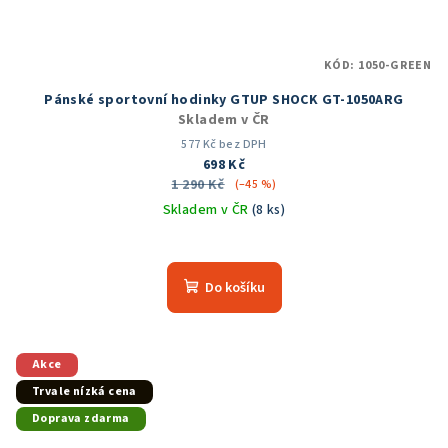
KÓD:
1050-GREEN
Pánské sportovní hodinky GTUP SHOCK GT-1050ARG
Skladem v ČR
577 Kč bez DPH
698 Kč
1 290 Kč
(–45 %)
Skladem v ČR
(8 ks)
Průměrné
hodnocení
produktu
Do košíku
je
5,0
z
5
Akce
hvězdiček.
Trvale nízká cena
Doprava zdarma