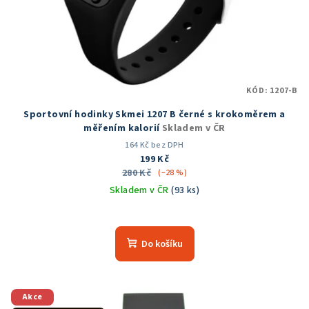
o
d
u
k
t
KÓD:
1207-B
ů
Sportovní hodinky Skmei 1207 B černé s krokoměrem a
měřením kalorií
Skladem v ČR
164 Kč bez DPH
199 Kč
280 Kč
(–28 %)
Skladem v ČR
(93 ks)
Průměrné
hodnocení
produktu
Do košíku
je
4,6
z
5
Akce