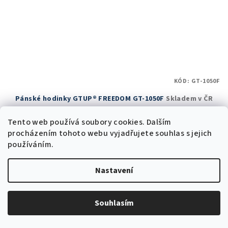
KÓD:
GT-1050F
Pánské hodinky GTUP® FREEDOM GT-1050F
Skladem v ČR
Tento web používá soubory cookies. Dalším
494 Kč bez DPH
598 Kč
procházením tohoto webu vyjadřujete souhlas s jejich
1 299 Kč
(–53 %)
používáním.
Skladem v ČR
(5 ks)
Nastavení
Průměrné
hodnocení
produktu
Do košíku
je
Souhlasím
5,0
z