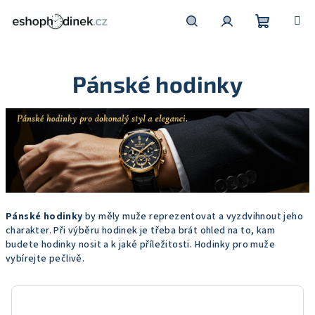
Přejít
na
obsah
Nákupní
Hledat
Přihlášení
Pánské hodinky
košík
Pánské hodinky
by měly muže reprezentovat a vyzdvihnout jeho
charakter. Při výběru hodinek je třeba brát ohled na to, kam
budete hodinky nosit a k jaké příležitosti. Hodinky pro muže
vybírejte pečlivě.