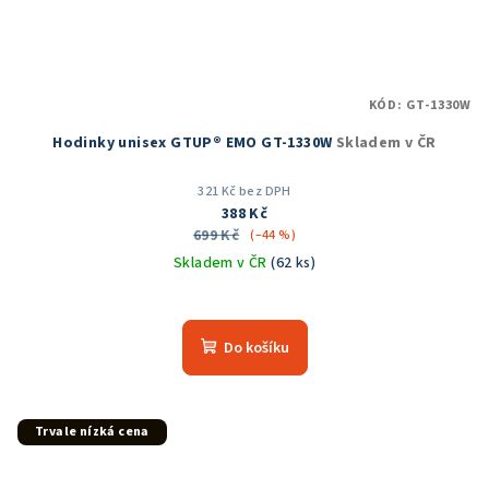
KÓD:
GT-1330W
Hodinky unisex GTUP® EMO GT-1330W
Skladem v ČR
321 Kč bez DPH
388 Kč
699 Kč
(–44 %)
Skladem v ČR
(62 ks)
Průměrné
hodnocení
produktu
Do košíku
je
5,0
z
5
Trvale nízká cena
hvězdiček.