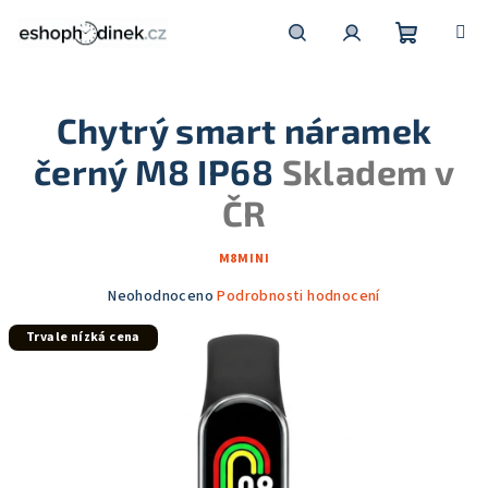
Přejít
na
obsah
Nákupní
Hledat
Přihlášení
Chytrý smart náramek
košík
černý M8 IP68
Skladem v
ČR
M8MINI
Průměrné
Neohodnoceno
Podrobnosti hodnocení
hodnocení
Trvale nízká cena
produktu
je
0,0
z
5
hvězdiček.