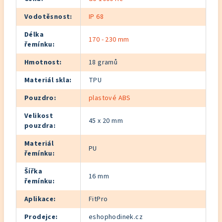
Vodotěsnost
:
IP 68
Délka
170 - 230 mm
řemínku
:
Hmotnost
:
18 gramů
Materiál skla
:
TPU
Pouzdro
:
plastové ABS
Velikost
45 x 20 mm
pouzdra
:
Materiál
PU
řemínku
:
Šířka
16 mm
řemínku
:
Aplikace
:
FitPro
Prodejce
:
eshophodinek.cz