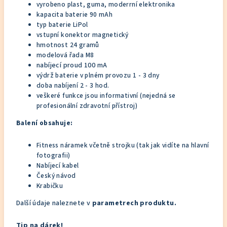
vyrobeno plast, guma, moderrní elektronika
kapacita baterie 90 mAh
typ baterie LiPol
vstupní konektor magnetický
hmotnost 24 gramů
modelová řada M8
nabíjecí proud 100 mA
výdrž baterie v plném provozu 1 - 3 dny
doba nabíjení 2 - 3 hod.
veškeré funkce jsou informativní (nejedná se
profesionální zdravotní přístroj)
Balení obsahuje:
Fitness náramek včetně strojku (tak jak vidíte na hlavní
fotografii)
Nabíjecí kabel
Český návod
Krabičku
Další údaje naleznete v
parametrech produktu.
Tip na dárek!