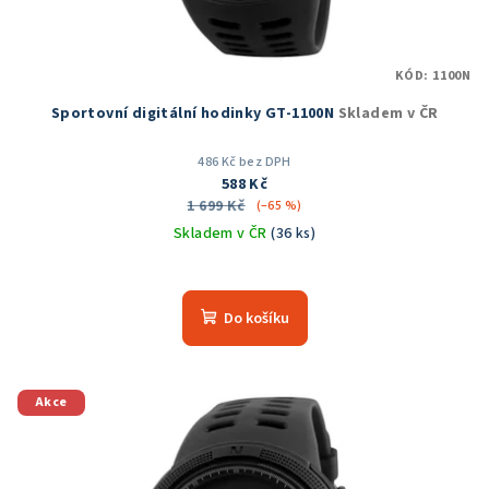
KÓD:
1100N
Sportovní digitální hodinky GT-1100N
Skladem v ČR
486 Kč bez DPH
588 Kč
1 699 Kč
(–65 %)
Skladem v ČR
(36 ks)
Průměrné
hodnocení
produktu
Do košíku
je
5,0
z
5
Akce
hvězdiček.