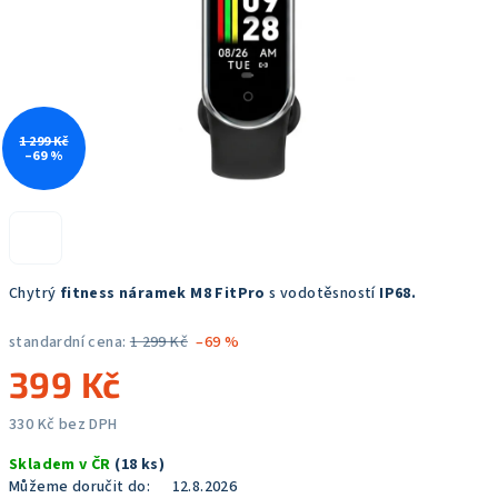
1 299 Kč
–69 %
Chytrý
fitness náramek M8 FitPro
s vodotěsností
IP68.
standardní cena:
1 299 Kč
–69 %
399 Kč
330 Kč bez DPH
Měrná
Skladem v ČR
(18 ks)
cena:
Můžeme doručit do:
12.8.2026