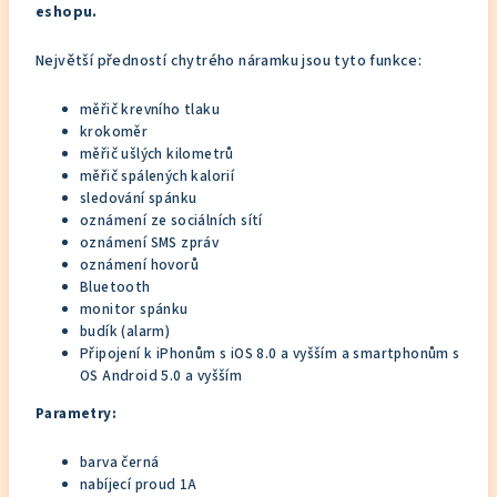
eshopu.
Největší předností chytrého náramku jsou tyto funkce:
měřič krevního tlaku
krokoměr
měřič ušlých kilometrů
měřič spálených kalorií
sledování spánku
oznámení ze sociálních sítí
oznámení SMS zpráv
oznámení hovorů
Bluetooth
monitor spánku
budík (alarm)
Připojení k iPhonům s iOS 8.0 a vyšším a smartphonům s
OS Android 5.0 a vyšším
Parametry:
barva černá
nabíjecí proud 1A