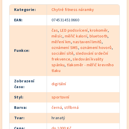
Kategorie
:
Chytré fitness náramky
EAN
:
0745314510660
čas
,
LED podsvícení
,
krokoměr
,
měsíc
,
měřič kalorií
,
bluetooth
,
měření km
,
nastavení limitů
,
oznámení SMS
,
oznámení hovorů
,
Funkce
:
sociální sítě
,
sledování srdeční
frekvence
,
sledování kvality
spánku
,
tlakoměr - měřič krevního
tlaku
Zobrazení
digitální
času
:
Styl
:
sportovní
Barva
:
černá
,
stříbrná
Tvar
:
hranatý
Cena
:
do 1000 Kč