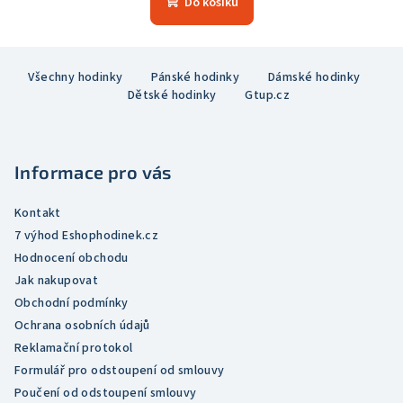
Do košíku
Z
Všechny hodinky
Pánské hodinky
Dámské hodinky
á
Dětské hodinky
Gtup.cz
p
a
t
Informace pro vás
í
Kontakt
7 výhod Eshophodinek.cz
Hodnocení obchodu
Jak nakupovat
Obchodní podmínky
Ochrana osobních údajů
Reklamační protokol
Formulář pro odstoupení od smlouvy
Poučení od odstoupení smlouvy