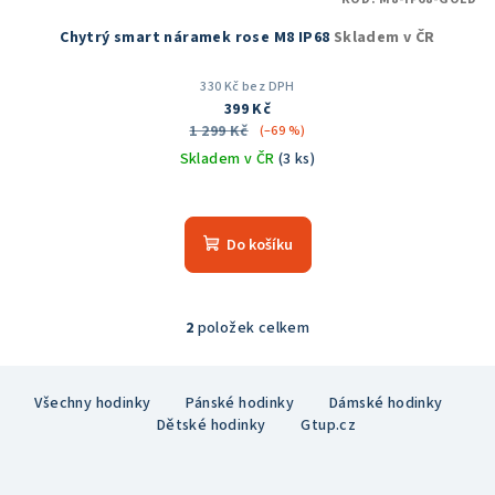
Chytrý smart náramek rose M8 IP68
Skladem v ČR
330 Kč bez DPH
399 Kč
1 299 Kč
(–69 %)
Skladem v ČR
(3 ks)
Do košíku
2
položek celkem
O
v
Z
l
Všechny hodinky
Pánské hodinky
Dámské hodinky
á
á
Dětské hodinky
Gtup.cz
p
d
a
a
c