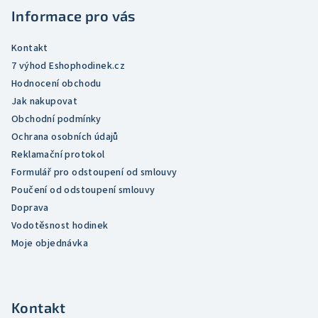
t
í
Informace pro vás
í
p
r
Kontakt
v
7 výhod Eshophodinek.cz
k
Hodnocení obchodu
y
Jak nakupovat
v
Obchodní podmínky
ý
Ochrana osobních údajů
p
Reklamační protokol
i
Formulář pro odstoupení od smlouvy
s
Poučení od odstoupení smlouvy
u
Doprava
Vodotěsnost hodinek
Moje objednávka
Kontakt