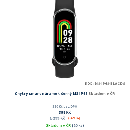
r
p
o
i
d
s
u
p
k
r
t
o
ů
d
u
k
t
KÓD:
M8-IP68-BLACK-S
ů
Chytrý smart náramek černý M8 IP68
Skladem v ČR
330 Kč bez DPH
399 Kč
1 299 Kč
(–69 %)
Skladem v ČR
(20 ks)