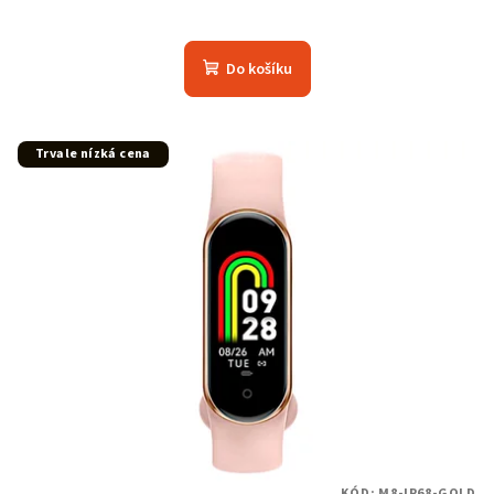
Do košíku
Trvale nízká cena
KÓD:
M8-IP68-GOLD