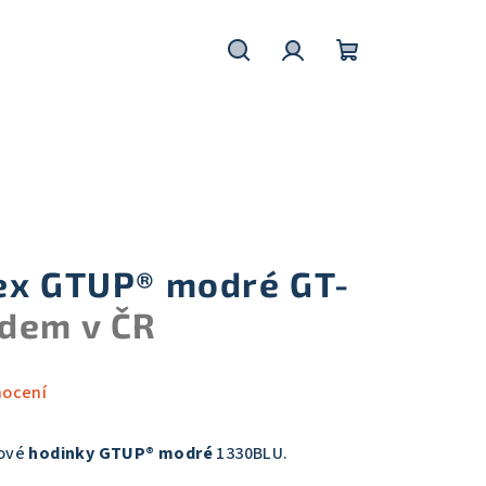
Hledat
Přihlášení
Nákupní
košík
ex GTUP® modré GT-
dem v ČR
nocení
kové
hodinky GTUP® modré
1330BLU.