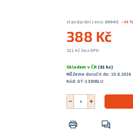
5,0
z
5
standardní cena:
699 Kč
–44 
hvězdiček.
388 Kč
321 Kč bez DPH
Měrná
cena:
Skladem v ČR
(81 ks)
Můžeme doručit do:
10.8.2026
Kód:
GT-1330BLU
−
+