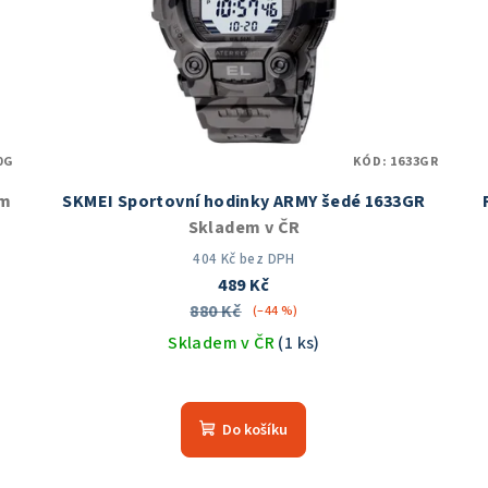
0G
KÓD:
1633GR
em
SKMEI Sportovní hodinky ARMY šedé 1633GR
Skladem v ČR
404 Kč bez DPH
489 Kč
880 Kč
(–44 %)
Skladem v ČR
(1 ks)
Průměrné
hodnocení
Do košíku
produktu
je
5,0