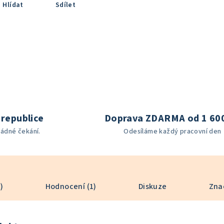
Hlídat
Sdílet
republice
Doprava ZDARMA od 1 60
žádné čekání.
Odesíláme každý pracovní den
)
Hodnocení (1)
Diskuze
Zna