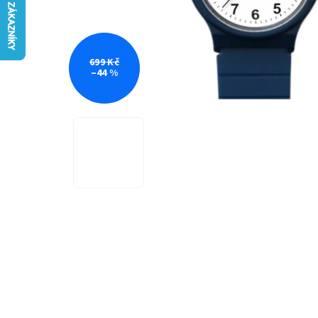
699 Kč
–44 %