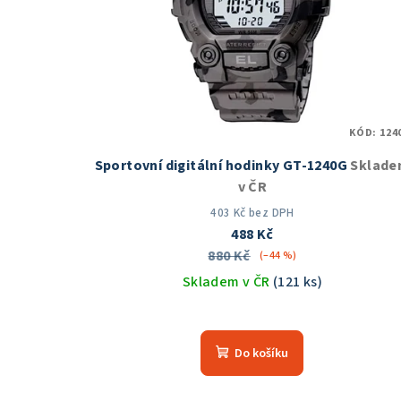
KÓD:
124
Sportovní digitální hodinky GT-1240G
Sklad
v ČR
403 Kč bez DPH
488 Kč
880 Kč
(–44 %)
Skladem v ČR
(121 ks)
Průměrné
hodnocení
Do košíku
produktu
je
5,0