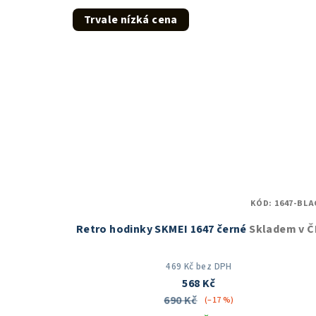
z
Trvale nízká cena
5
hvězdiček.
KÓD:
1647-BLA
Retro hodinky SKMEI 1647 černé
Skladem v Č
469 Kč bez DPH
568 Kč
690 Kč
(–17 %)