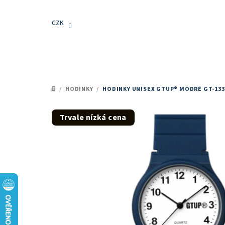
Přejít
na
CZK
obsah
/
HODINKY
/
HODINKY UNISEX GTUP® MODRÉ GT-13
DOMŮ
Trvale nízká cena