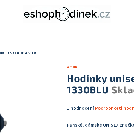
30BLU
SKLADEM V ČR
GTUP
Hodinky unis
1330BLU
Skla
Průměrné
1 hodnocení
Podrobnosti hod
hodnocení
produktu
Pánské, dámské UNISEX znač
je