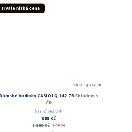
z
Trvale nízká cena
5
hvězdiček.
KÓD:
LQ-142-7B
Dámské hodinky CASIO LQ-142-7B
Skladem v
ČR
577 Kč bez DPH
698 Kč
1 399 Kč
(–50 %)