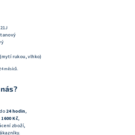
C21J
etanový
vý
(mytí rukou, vlhko)
24 měsíců.
 nás?
 do
24 hodin
,
 1600 Kč
,
cení zboží,
ákazníky.