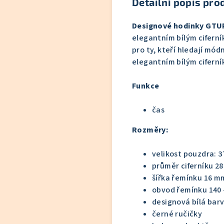
Detailní popis pro
Designové hodinky GTU
elegantním bílým cifern
pro ty,
kteří hledají mód
elegantním bílým ciferní
Funkce
čas
Rozměry:
velikost pouzdra: 3
průměr ciferníku 2
šířka řemínku 16 m
obvod řemínku 140 
designová bílá barv
černé ručičky