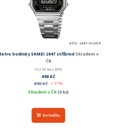
KÓD:
1647-SILVER
Retro hodinky SKMEI 1647 stříbrné
Skladem v
ČR
412 Kč bez DPH
498 Kč
690 Kč
(–27 %)
Skladem v ČR
(8 ks)
Průměrné
hodnocení
Do košíku
produktu
je
5,0