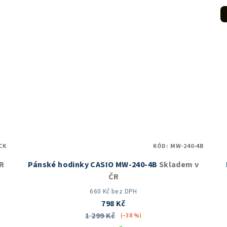
z
5
hvězdiček.
CK
KÓD:
MW-240-4B
R
Pánské hodinky CASIO MW-240-4B
Skladem v
ČR
660 Kč bez DPH
798 Kč
1 299 Kč
(–38 %)