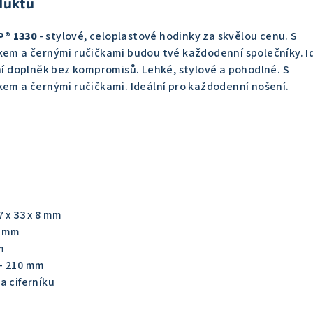
duktu
P® 1330
- stylové,
celoplastové hodinky za skvělou cenu.
S
íkem a černými ručičkami budou tvé každodenní společníky.
I
ní doplněk bez kompromisů. Lehké, stylové a pohodlné. S
kem a černými ručičkami. Ideální pro každodenní nošení.
7 x 33 x 8 mm
8 mm
m
- 210 mm
a ciferníku