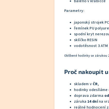
baleno v krabičce
Parametry:
japonský strojek P
řemínek PU polyur
spodní kryt nerezo
sklíčko RESIN
vodotěsnost 3 ATM 
Oblíbené hodinky se zárukou 
Proč nakoupit u
skladem v
ČR
,
hodinky odesíláme
doprava zdarma
od
záruka
14 dní
na vrá
reálné hodnocení z