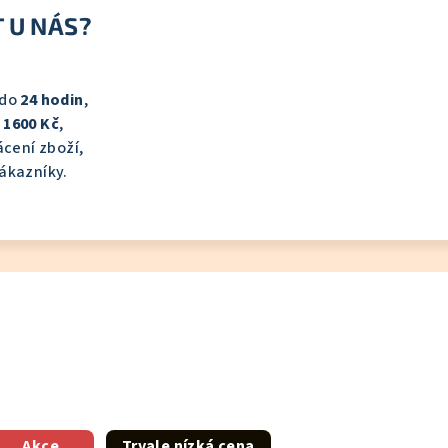
 U NÁS?
 do
24 hodin
,
d
1600 Kč
,
cení zboží,
ákazníky.
Akce
Trvale nízká cena