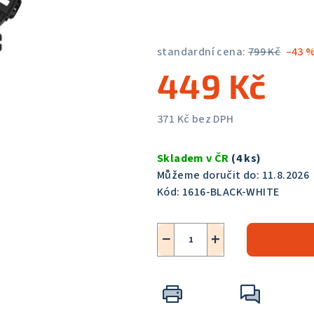
5,0
z
5
standardní cena:
799 Kč
–43 
hvězdiček.
449 Kč
371 Kč bez DPH
Měrná
cena:
Skladem v ČR
(4 ks)
Můžeme doručit do:
11.8.2026
Kód:
1616-BLACK-WHITE
−
+