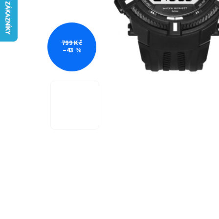
799 Kč
–43 %