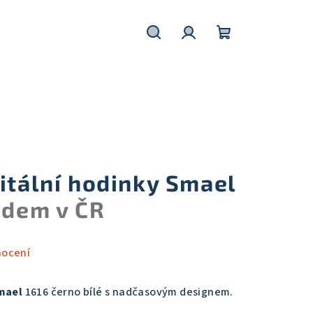
Hledat
Přihlášení
Nákupní
košík
itální hodinky Smael
adem v ČR
nocení
mael
1616 černo bílé s nadčasovým designem.