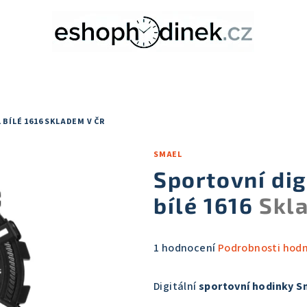
 BÍLÉ 1616
SKLADEM V ČR
SMAEL
Sportovní dig
bílé 1616
Skl
Průměrné
1 hodnocení
Podrobnosti hod
hodnocení
produktu
Digitální
sportovní hodinky S
je