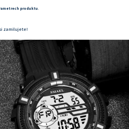
rametrech produktu
.
si zamilujete!