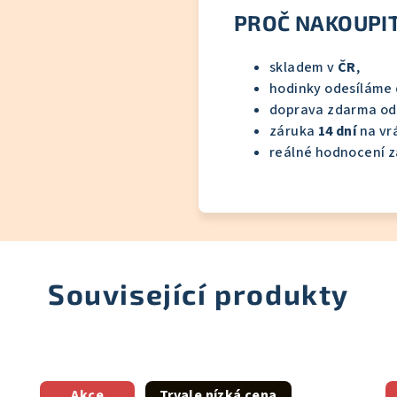
PROČ NAKOUPIT
skladem v
ČR
,
hodinky odesíláme
doprava zdarma o
záruka
14 dní
na vrá
reálné hodnocení z
Související produkty
Akce
Trvale nízká cena