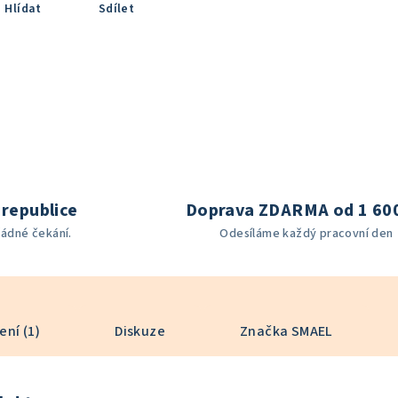
Hlídat
Sdílet
republice
Doprava ZDARMA od 1 60
žádné čekání.
Odesíláme každý pracovní den
ní (1)
Diskuze
Značka
SMAEL