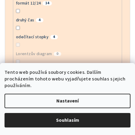
formát 12/24
14
druhý čas
4
odečítací stopky
4
Lorentzův diagram
0
index zdravotního stavu HRV
0
Tento web používá soubory cookies. Dalším
procházením tohoto webu vyjadřujete souhlas s jejich
používáním.
monitor EGG
0
Nastavení
monitor krevního kyslíku
0
Souhlasím
sledování srdeční frekvence APP
0