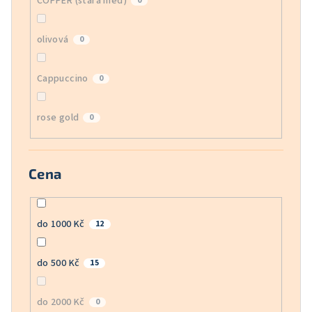
COPPER (stará měď)
0
olivová
0
Cappuccino
0
rose gold
0
Cena
do 1000 Kč
12
do 500 Kč
15
do 2000 Kč
0