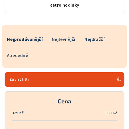
Retro hodinky
Ř
a
Nejprodávanější
Nejlevnější
Nejdražší
z
e
Abecedně
n
í
p
Zavřít filtr
r
o
Cena
d
u
379
Kč
899
Kč
k
t