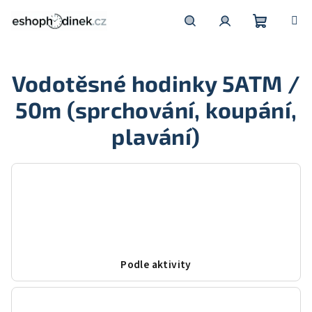
Přejít
na
obsah
Nákupní
Hledat
Přihlášení
Vodotěsné hodinky 5ATM /
košík
50m (sprchování, koupání,
plavání)
Podle aktivity