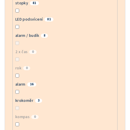
stopky
81
LED podsvícení
81
alarm / budík
8
2 x čas
0
rok
0
alarm
16
krokoměr
3
kompas
0