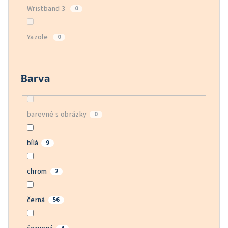
Wristband 3
0
Yazole
0
Barva
barevné s obrázky
0
bílá
9
chrom
2
černá
56