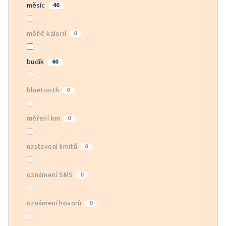
měsíc
46
měřič kalorií
0
budík
60
bluetooth
0
měření km
0
nastavení limitů
0
oznámení SMS
0
oznámení hovorů
0