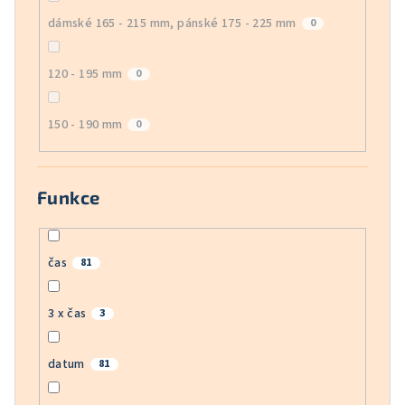
dámské 165 - 215 mm, pánské 175 - 225 mm
0
120 - 195 mm
0
150 - 190 mm
0
Funkce
čas
81
3 x čas
3
datum
81