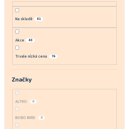
ů
Na skladě
81
Akce
43
Trvale nízká cena
76
Značky
ALTRO
0
BOBO BIRD
0