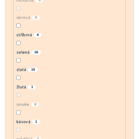
mosazná
0
okrová
0
stříbrná
4
zelená
16
zlatá
10
žlutá
1
smoke
0
kávová
1