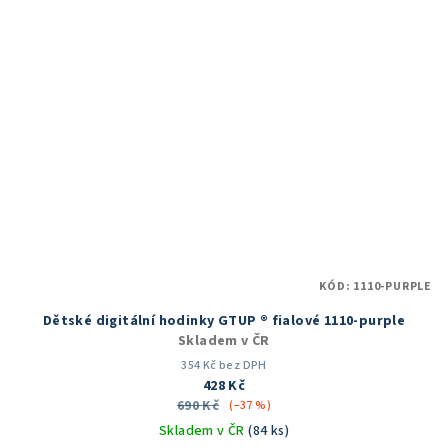
KÓD:
1110-PURPLE
Dětské digitální hodinky GTUP ® fialové 1110-purple
Skladem v ČR
354 Kč bez DPH
428 Kč
690 Kč
(–37 %)
Skladem v ČR
(84 ks)