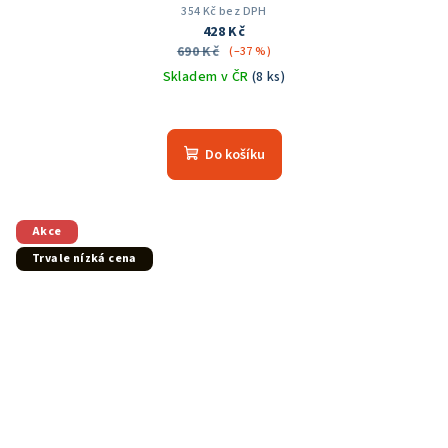
354 Kč bez DPH
428 Kč
690 Kč
(–37 %)
Skladem v ČR
(8 ks)
Do košíku
Akce
Trvale nízká cena