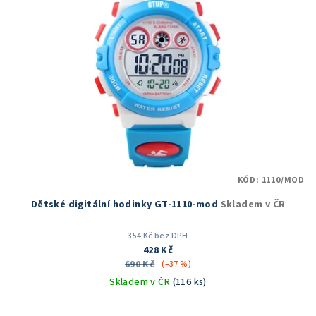
KÓD:
1110/MOD
Dětské digitální hodinky GT-1110-mod
Skladem v ČR
354 Kč bez DPH
428 Kč
690 Kč
(–37 %)
Skladem v ČR
(116 ks)
Průměrné