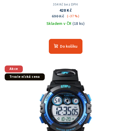
354 Kč bez DPH
428 Kč
690 Kč
(–37 %)
Skladem v ČR
(18 ks)
Do košíku
Akce
Trvale nízká cena