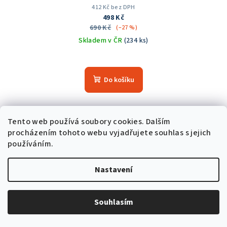
412 Kč bez DPH
498 Kč
690 Kč
(–27 %)
Skladem v ČR
(234 ks)
Průměrné
hodnocení
produktu
Do košíku
je
5,0
z
5
Akce
Tento web používá soubory cookies. Dalším
hvězdiček.
procházením tohoto webu vyjadřujete souhlas s jejich
Trvale nízká cena
používáním.
Nastavení
Souhlasím