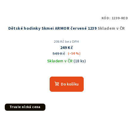
KÓD:
1239-RED
Dětské hodinky Skmei ARMOR červené 1239
Skladem v ČR
206 Kč bez DPH
249 Kč
549 Kč
(–54 %)
Skladem v ČR
(18 ks)
Průměrné
hodnocení
produktu
Do košíku
je
5,0
z
5
Trvale nízká cena
hvězdiček.