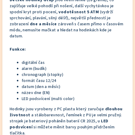
Dětské hodinky Gtup
jsou velmi lehké (28 gramů), co
zajišťuje velké pohodlí při nošení, další vychytávkou je
spodní kryt proti pocení,
vodotěsnost 5 ATM
(vydrží
sprchování, plavání, silný déšť), největší předností je
zobrazení
dne a měsíce
zároveň s časem přímo v časovém
módu, nemusíte mačkat a hledat na hodinkách kde je
datum.
Funkce:
digitální čas
alarm (budík)
chronograph (stopky)
formát času 12/24
datum (den a měsíc)
název dne (EN)
LED podsvícení (multi color)
Hodinky jsou vyrobeny z PC plastu který zaručuje
dlouhou
životnost
a stálobarevnost, řemínek z PU je velmi pružný.
strojek je bateriový poháněn baterií CR 2025, u
LED
podsvícení
si můžete měnit barvy pouhým přidržením
tlačítka.