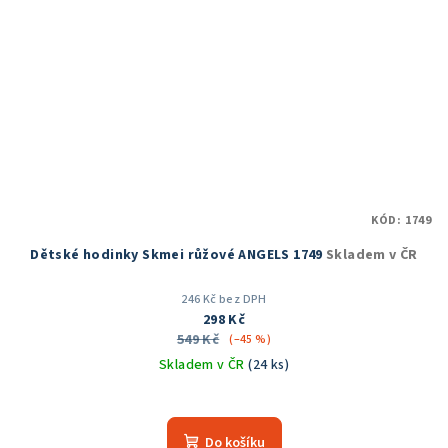
KÓD:
1749
Dětské hodinky Skmei růžové ANGELS 1749
Skladem v ČR
246 Kč bez DPH
298 Kč
549 Kč
(–45 %)
Skladem v ČR
(24 ks)
Průměrné
hodnocení
produktu
Do košíku