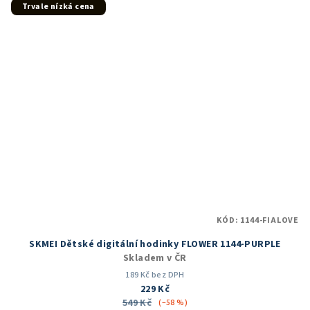
5
Trvale nízká cena
hvězdiček.
KÓD:
1144-FIALOVE
SKMEI Dětské digitální hodinky FLOWER 1144-PURPLE
Skladem v ČR
189 Kč bez DPH
229 Kč
549 Kč
(–58 %)