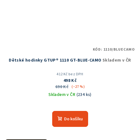
KÓD:
1110/BLUECAMO
Dětské hodinky GTUP® 1110 GT-BLUE-CAMO
Skladem v ČR
412 Kč bez DPH
498 Kč
690 Kč
(–27 %)
Skladem v ČR
(234 ks)
Průměrné
hodnocení
produktu
Do košíku
je
5,0
z