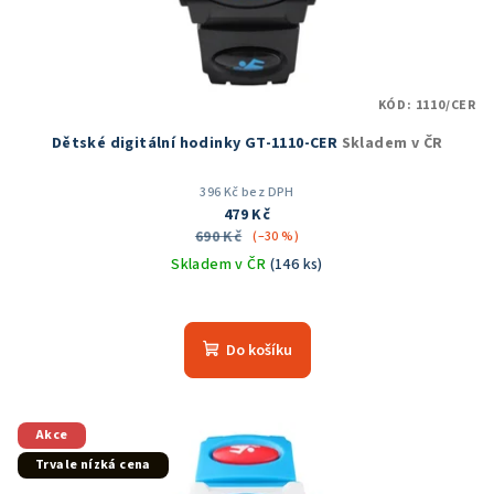
KÓD:
1110/CER
Dětské digitální hodinky GT-1110-CER
Skladem v ČR
396 Kč bez DPH
479 Kč
690 Kč
(–30 %)
Skladem v ČR
(146 ks)
Průměrné
hodnocení
produktu
Do košíku
je
4,9
z
5
Akce
hvězdiček.
Trvale nízká cena