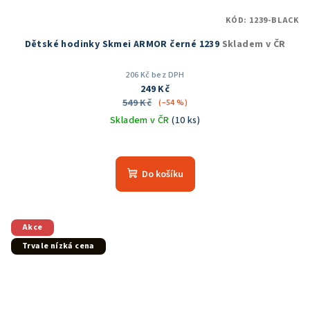
KÓD:
1239-BLACK
Dětské hodinky Skmei ARMOR černé 1239
Skladem v ČR
206 Kč bez DPH
249 Kč
549 Kč
(–54 %)
Skladem v ČR
(10 ks)
Průměrné
hodnocení
produktu
Do košíku
je
5,0
z
5
Akce
hvězdiček.
Trvale nízká cena