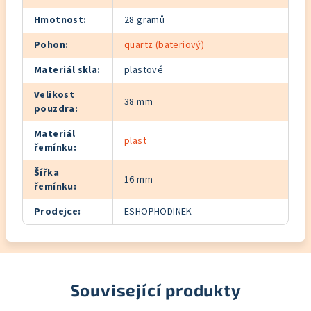
Hmotnost
:
28 gramů
Pohon
:
quartz (bateriový)
Materiál skla
:
plastové
Velikost
38 mm
pouzdra
:
Materiál
plast
řemínku
:
Šířka
16 mm
řemínku
:
Prodejce
:
ESHOPHODINEK
Související produkty