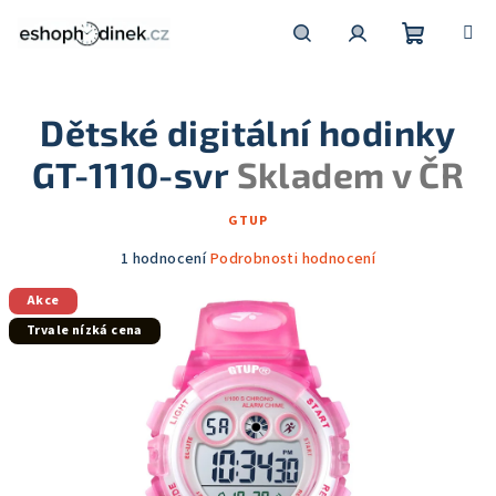
Přejít
na
obsah
Nákupní
Hledat
Přihlášení
Dětské digitální hodinky
košík
GT-1110-svr
Skladem v ČR
GTUP
Průměrné
1 hodnocení
Podrobnosti hodnocení
hodnocení
Akce
produktu
je
Trvale nízká cena
5,0
z
5
hvězdiček.