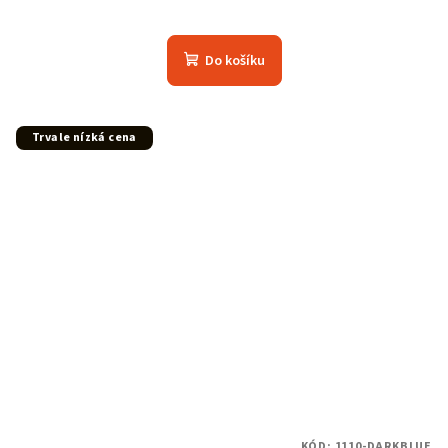
Do košíku
Trvale nízká cena
KÓD:
1110-DARKBLUE