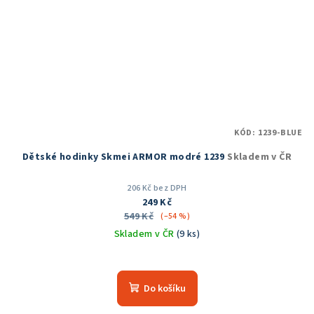
KÓD:
1239-BLUE
Dětské hodinky Skmei ARMOR modré 1239
Skladem v ČR
206 Kč bez DPH
249 Kč
549 Kč
(–54 %)
Skladem v ČR
(9 ks)
Průměrné
hodnocení
produktu
Do košíku
je
5,0