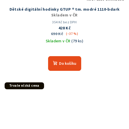
Dětské digitální hodinky GTUP ® tm. modré 1110-bdark
Skladem v ČR
354 Kč bez DPH
428 Kč
690 Kč
(–37 %)
Skladem v ČR
(79 ks)
Do košíku
Trvale nízká cena