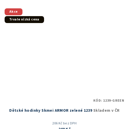
z
5
Akce
hvězdiček.
Trvale nízká cena
KÓD:
1239-GREEN
Dětské hodinky Skmei ARMOR zelené 1239
Skladem v ČR
206 Kč bez DPH