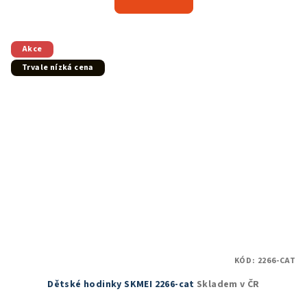
je
5,0
z
5
Akce
hvězdiček.
Trvale nízká cena
KÓD:
2266-CAT
Dětské hodinky SKMEI 2266-cat
Skladem v ČR