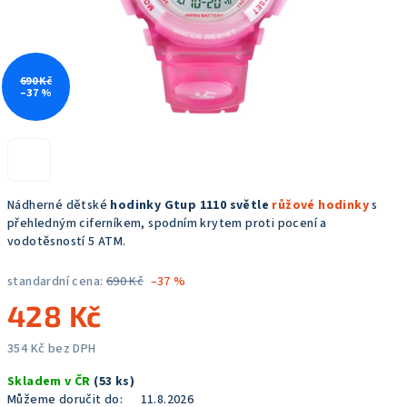
690 Kč
–37 %
Nádherné dětské
hodinky Gtup 1110 světle
růžové hodinky
s
přehledným ciferníkem, spodním krytem proti pocení a
vodotěsností 5 ATM.
standardní cena:
690 Kč
–37 %
428 Kč
354 Kč bez DPH
Měrná
Skladem v ČR
(53 ks)
cena:
Můžeme doručit do:
11.8.2026