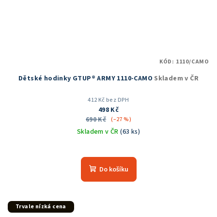
KÓD:
1110/CAMO
Dětské hodinky GTUP® ARMY 1110-CAMO
Skladem v ČR
412 Kč bez DPH
498 Kč
690 Kč
(–27 %)
Skladem v ČR
(63 ks)
Průměrné
hodnocení
produktu
Do košíku
je
5,0
z
5
Trvale nízká cena
hvězdiček.