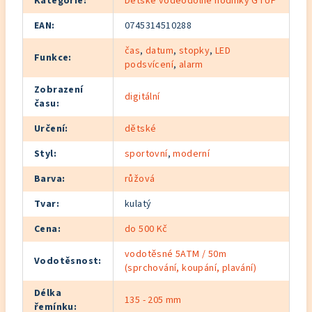
Kategorie
:
Dětské voděodolné hodinky GTUP
EAN
:
0745314510288
čas
,
datum
,
stopky
,
LED
Funkce
:
podsvícení
,
alarm
Zobrazení
digitální
času
:
Určení
:
dětské
Styl
:
sportovní
,
moderní
Barva
:
růžová
Tvar
:
kulatý
Cena
:
do 500 Kč
vodotěsné 5ATM / 50m
Vodotěsnost
:
(sprchování, koupání, plavání)
Délka
135 - 205 mm
řemínku
: