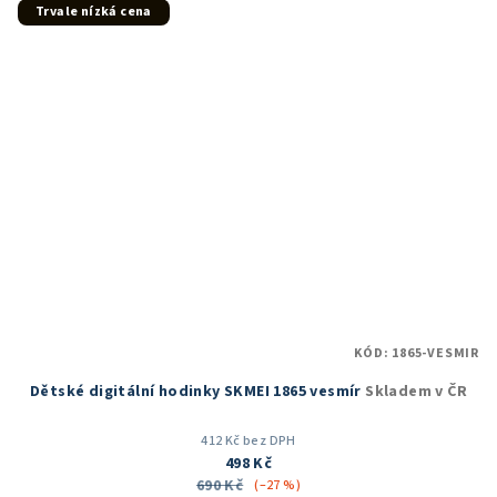
5
Trvale nízká cena
hvězdiček.
KÓD:
1865-VESMIR
Dětské digitální hodinky SKMEI 1865 vesmír
Skladem v ČR
412 Kč bez DPH
498 Kč
690 Kč
(–27 %)