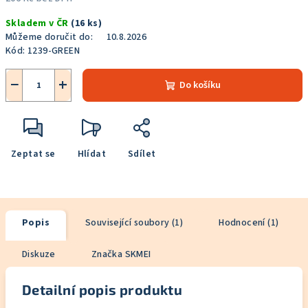
Měrná
Skladem v ČR
(16 ks)
cena:
Můžeme doručit do:
10.8.2026
Kód:
1239-GREEN
−
+
Do košíku
Zeptat se
Hlídat
Sdílet
Popis
Související soubory (1)
Hodnocení (1)
Diskuze
Značka
SKMEI
Detailní popis produktu