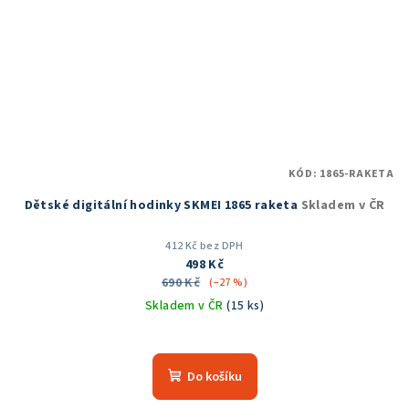
KÓD:
1865-RAKETA
Dětské digitální hodinky SKMEI 1865 raketa
Skladem v ČR
412 Kč bez DPH
498 Kč
690 Kč
(–27 %)
Skladem v ČR
(15 ks)
Průměrné
hodnocení
produktu
Do košíku
je
5,0