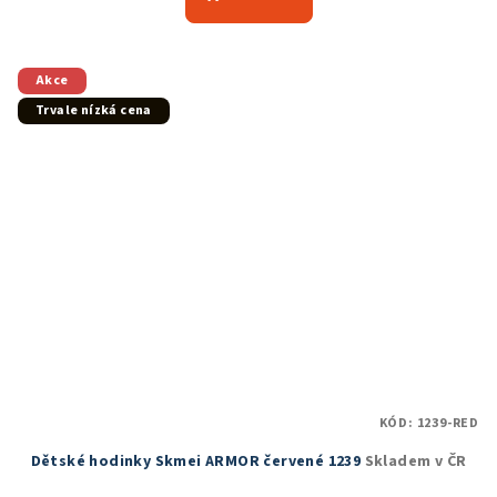
je
5,0
z
5
Akce
hvězdiček.
Trvale nízká cena
KÓD:
1239-RED
Dětské hodinky Skmei ARMOR červené 1239
Skladem v ČR