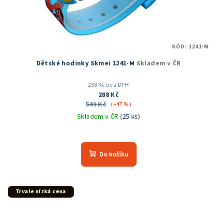
KÓD:
1241-M
Dětské hodinky Skmei 1241-M
Skladem v ČR
238 Kč bez DPH
288 Kč
549 Kč
(–47 %)
Skladem v ČR
(25 ks)
Průměrné
hodnocení
produktu
Do košíku
je
5,0
z
5
Trvale nízká cena
hvězdiček.