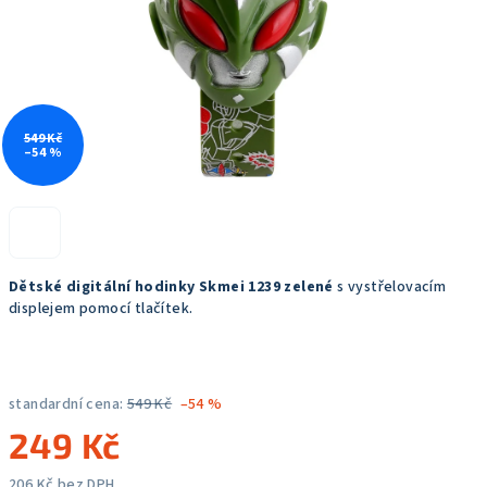
549 Kč
–54 %
Dětské digitální hodinky Skmei 1239 zelené
s vystřelovacím
displejem pomocí tlačítek.
standardní cena:
549 Kč
–54 %
249 Kč
206 Kč bez DPH