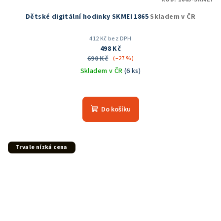
Dětské digitální hodinky SKMEI 1865
Skladem v ČR
412 Kč bez DPH
498 Kč
690 Kč
(–27 %)
Skladem v ČR
(6 ks)
Průměrné
hodnocení
produktu
Do košíku
je
5,0
z
5
Trvale nízká cena
hvězdiček.