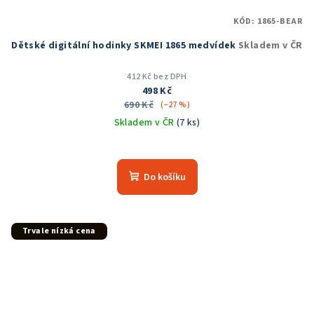
KÓD:
1865-BEAR
Dětské digitální hodinky SKMEI 1865 medvídek
Skladem v ČR
412 Kč bez DPH
498 Kč
690 Kč
(–27 %)
Skladem v ČR
(7 ks)
Průměrné
hodnocení
produktu
Do košíku
je
5,0
z
5
Trvale nízká cena
hvězdiček.