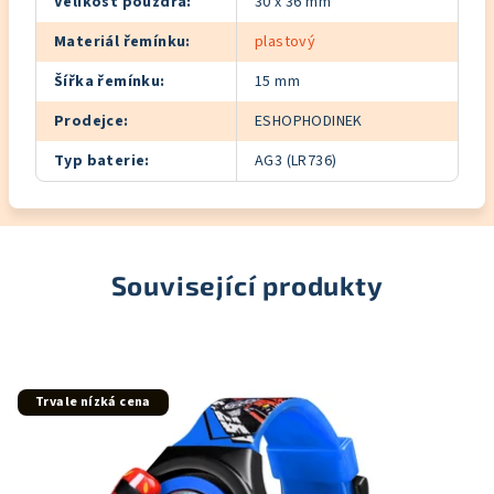
Velikost pouzdra
:
30 x 36 mm
Materiál řemínku
:
plastový
Šířka řemínku
:
15 mm
Prodejce
:
ESHOPHODINEK
Typ baterie
:
AG3 (LR736)
Související produkty
Trvale nízká cena