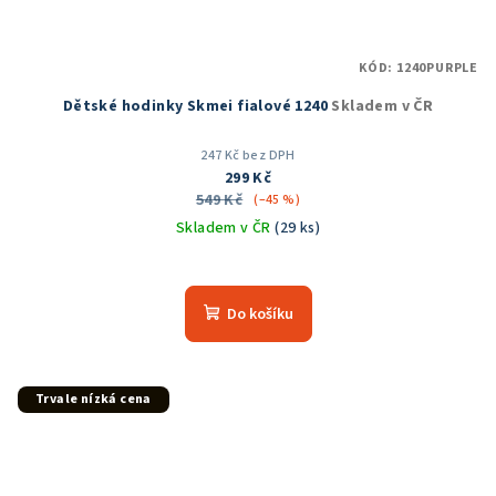
KÓD:
1240PURPLE
Dětské hodinky Skmei fialové 1240
Skladem v ČR
247 Kč bez DPH
299 Kč
549 Kč
(–45 %)
Skladem v ČR
(29 ks)
Průměrné
hodnocení
produktu
Do košíku
je
5,0
z
5
Trvale nízká cena
hvězdiček.