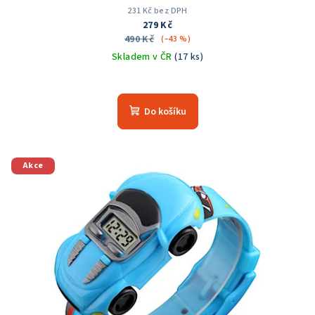
231 Kč bez DPH
279 Kč
490 Kč
(–43 %)
Skladem v ČR
(17 ks)
Průměrné
hodnocení
produktu
Do košíku
je
5,0
z
5
Akce
hvězdiček.