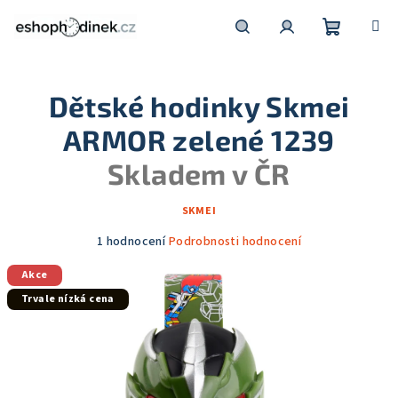
Přejít
na
obsah
Nákupní
Hledat
Přihlášení
Dětské hodinky Skmei
košík
ARMOR zelené 1239
Skladem v ČR
SKMEI
Průměrné
1 hodnocení
Podrobnosti hodnocení
hodnocení
Akce
produktu
je
Trvale nízká cena
5,0
z
5
hvězdiček.