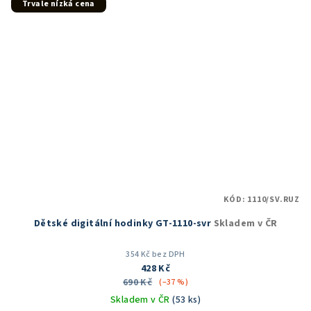
Trvale nízká cena
KÓD:
1110/SV.RUZ
Dětské digitální hodinky GT-1110-svr
Skladem v ČR
354 Kč bez DPH
428 Kč
690 Kč
(–37 %)
Skladem v ČR
(53 ks)