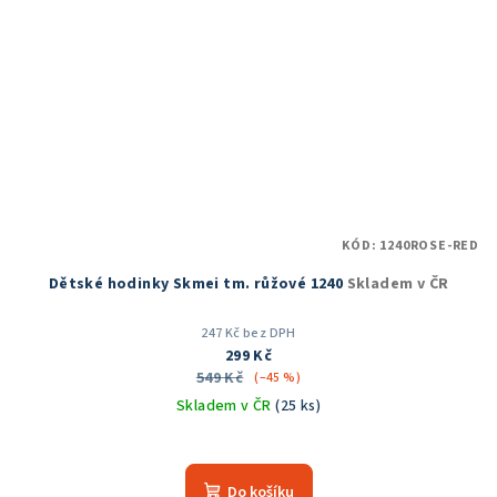
KÓD:
1240ROSE-RED
Dětské hodinky Skmei tm. růžové 1240
Skladem v ČR
247 Kč bez DPH
299 Kč
549 Kč
(–45 %)
Skladem v ČR
(25 ks)
Průměrné
hodnocení
produktu
Do košíku