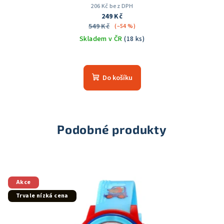
206 Kč bez DPH
249 Kč
549 Kč
(–54 %)
Skladem v ČR
(18 ks)
Průměrné
hodnocení
produktu
Do košíku
je
5,0
z
5
hvězdiček.
Podobné produkty
Akce
Trvale nízká cena