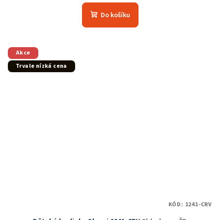
Do košíku
Akce
Trvale nízká cena
KÓD:
1241-CRV