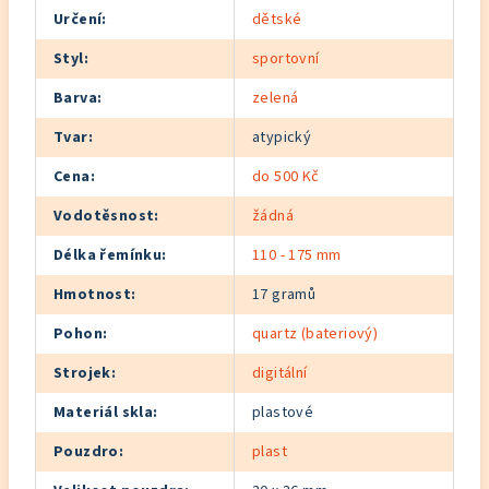
Určení
:
dětské
Styl
:
sportovní
Barva
:
zelená
Tvar
:
atypický
Cena
:
do 500 Kč
Vodotěsnost
:
žádná
Délka řemínku
:
110 - 175 mm
Hmotnost
:
17 gramů
Pohon
:
quartz (bateriový)
Strojek
:
digitální
Materiál skla
:
plastové
Pouzdro
:
plast