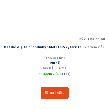
KÓD:
1865-KYTAR
Dětské digitální hodinky SKMEI 1865 kytarista
Skladem v ČR
412 Kč bez DPH
498 Kč
690 Kč
(–27 %)
Skladem v ČR
(14 ks)
Průměrné
hodnocení
produktu
Do košíku
je
5,0
z