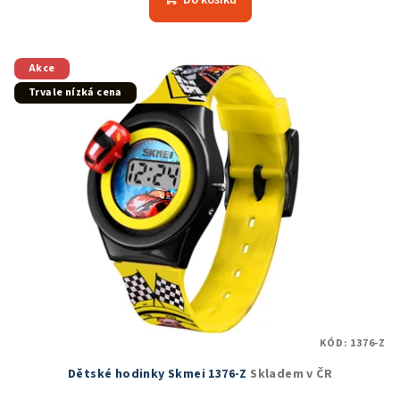
je
5,0
z
5
Akce
hvězdiček.
Trvale nízká cena
KÓD:
1376-Z
Dětské hodinky Skmei 1376-Z
Skladem v ČR