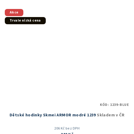
z
5
Akce
hvězdiček.
Trvale nízká cena
KÓD:
1239-BLUE
Dětské hodinky Skmei ARMOR modré 1239
Skladem v ČR
206 Kč bez DPH