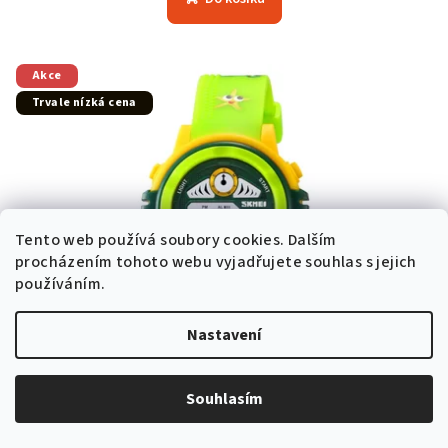
Akce
Trvale nízká cena
Tento web používá soubory cookies. Dalším
procházením tohoto webu vyjadřujete souhlas s jejich
používáním.
Nastavení
KÓD:
2266-TURTLE
Souhlasím
Dětské hodinky SKMEI 2266-turtle
Skladem v ČR