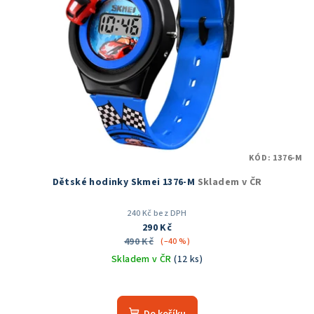
KÓD:
1376-M
Dětské hodinky Skmei 1376-M
Skladem v ČR
240 Kč bez DPH
290 Kč
490 Kč
(–40 %)
Skladem v ČR
(12 ks)
Průměrné
hodnocení
produktu
Do košíku