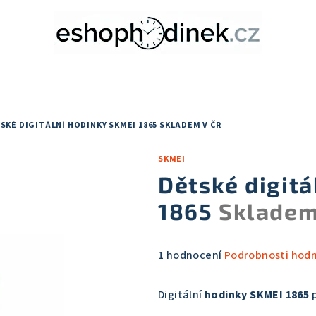
SKÉ DIGITÁLNÍ HODINKY SKMEI 1865
SKLADEM V ČR
SKMEI
Dětské digitá
1865
Skladem
Průměrné
1 hodnocení
Podrobnosti hod
hodnocení
produktu
Digitální
hodinky SKMEI 1865
p
je