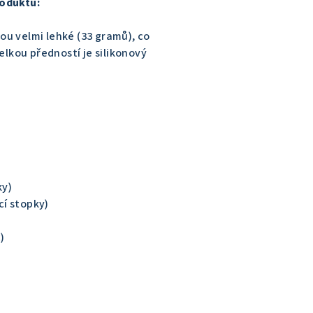
roduktu:
ou velmi lehké (33 gramů), co
velkou předností je silikonový
ky)
í stopky)
)