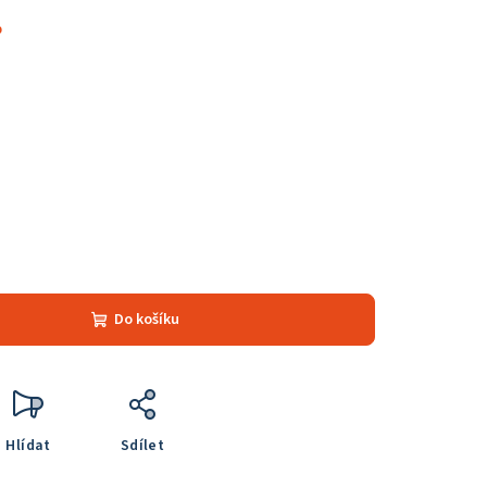
%
Do košíku
Hlídat
Sdílet