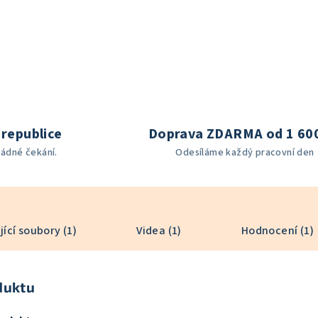
republice
Doprava ZDARMA od 1 60
žádné čekání.
Odesíláme každý pracovní den
jící soubory (1)
Videa (1)
Hodnocení (1)
duktu