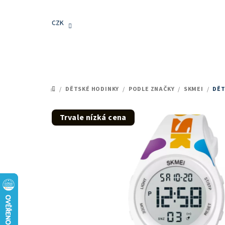
Přejít
na
CZK
obsah
/
DĚTSKÉ HODINKY
/
PODLE ZNAČKY
/
SKMEI
/
DĚT
DOMŮ
Trvale nízká cena