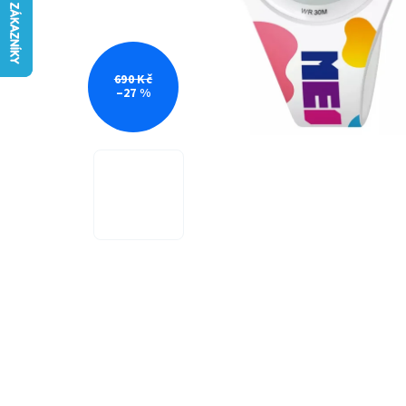
690 Kč
–27 %