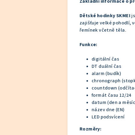
Základní informace o p
Dětské hodinky SKMEI
js
zajišťuje velké pohodlí, 
řemínek včetně těla.
Funkce:
digitální čas
DT duální čas
alarm (budík)
chronograph (stop
countdown (odčítac
formát času 12/24
datum (den a měsíc
název dne (EN)
LED podsvícení
Rozměry: