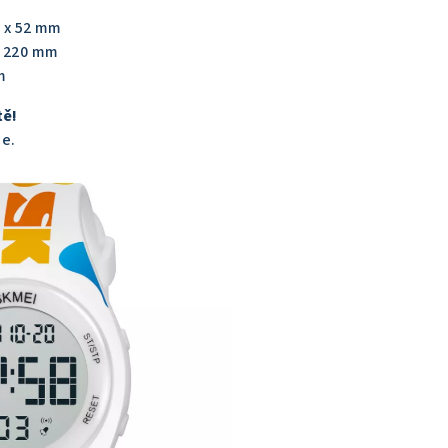
7 x 52 mm
- 220 mm
m
tě!
ce.