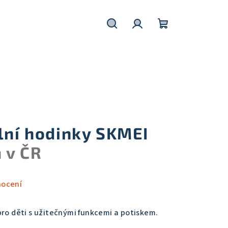
Hledat
Přihlášení
Nákupní
košík
lní hodinky SKMEI
 v ČR
nocení
ro děti s užitečnými funkcemi a potiskem.