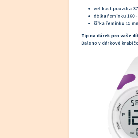
velikost pouzdra 3
délka řemínku 160 
šířka řemínku 15 m
Tip na dárek pro vaše dí
Baleno v dárkové krabič