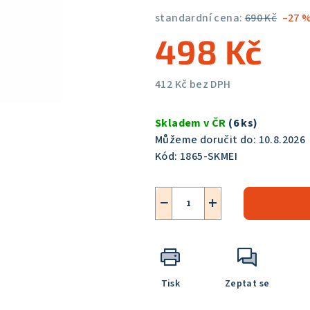
5,0
standardní cena:
690 Kč
–27 
z
498 Kč
5
hvězdiček.
412 Kč bez DPH
Měrná
cena:
Skladem v ČR
(6 ks)
Můžeme doručit do:
10.8.2026
Kód:
1865-SKMEI
−
+
Tisk
Zeptat se