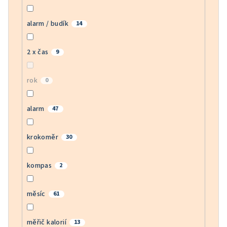
alarm / budík
14
2 x čas
9
rok
0
alarm
47
krokoměr
30
kompas
2
měsíc
61
měřič kalorií
13