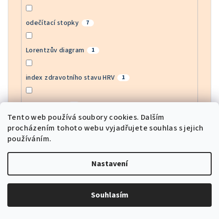
odečítací stopky
7
Lorentzův diagram
1
index zdravotního stavu HRV
1
monitor EGG
1
Tento web používá soubory cookies. Dalším
procházením tohoto webu vyjadřujete souhlas s jejich
monitor krevního kyslíku
11
používáním.
sledování srdeční frekvence APP
1
Nastavení
sportovní režimy
11
Souhlasím
GPS lokátor
3