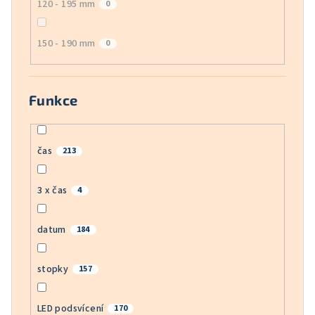
120 - 195 mm
0
150 - 190 mm
0
Funkce
čas
213
3 x čas
4
datum
184
stopky
157
LED podsvícení
170