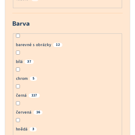
Barva
barevné s obrázky
12
bílá
37
chrom
5
černá
117
červená
16
hnědá
3