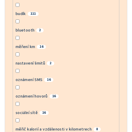
budík
111
bluetooth
2
měření km
16
nastavení limitů
2
oznámení SMS
16
oznámení hovorů
16
sociální sítě
16
měřič kalorií a vzdálenosti v kilometrech
8