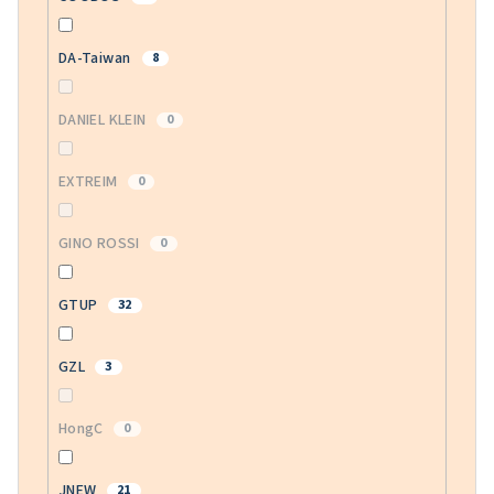
DA-Taiwan
8
DANIEL KLEIN
0
EXTREIM
0
GINO ROSSI
0
GTUP
32
GZL
3
HongC
0
JNEW
21