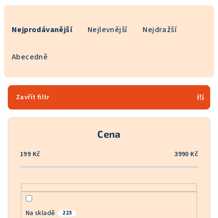
Ř
a
Nejprodávanější
Nejlevnější
Nejdražší
z
e
Abecedně
n
í
p
Zavřít filtr
r
o
Cena
d
u
199
Kč
3990
Kč
k
t
ů
Na skladě
223