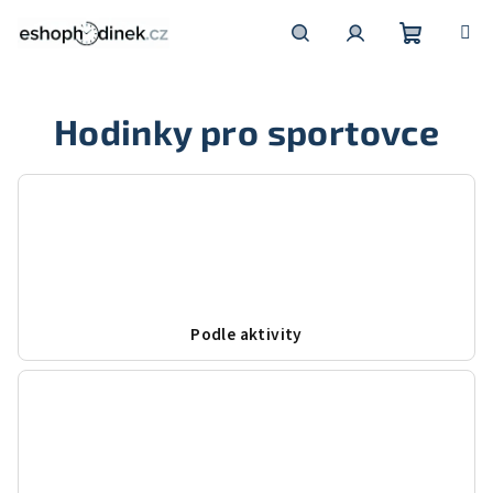
Přejít
na
obsah
Nákupní
Hledat
Přihlášení
Hodinky pro sportovce
košík
Podle aktivity