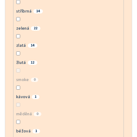
stříbrná
14
zelená
22
zlatá
14
žlutá
12
smoke
0
kávová
1
měděná
0
béžová
1