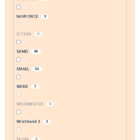
NAVIFORCE
3
O.T.SEA
0
SKMEI
85
SMAEL
51
WEIDE
7
WOODWATCH
0
Wristband 3
1
Yazole
0