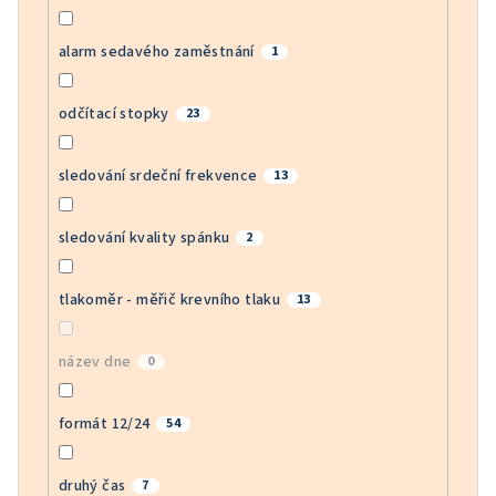
alarm sedavého zaměstnání
1
odčítací stopky
23
sledování srdeční frekvence
13
sledování kvality spánku
2
tlakoměr - měřič krevního tlaku
13
název dne
0
formát 12/24
54
druhý čas
7