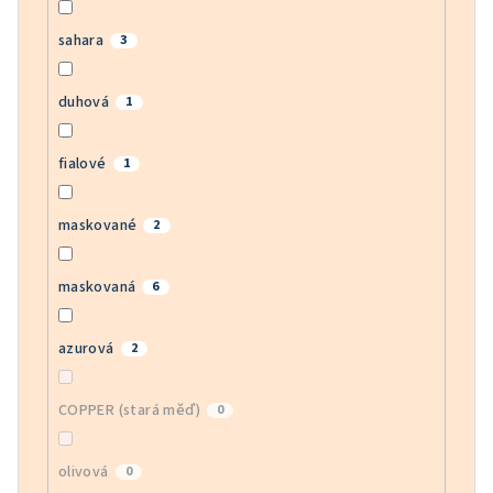
sahara
3
duhová
1
fialové
1
maskované
2
maskovaná
6
azurová
2
COPPER (stará měď)
0
olivová
0