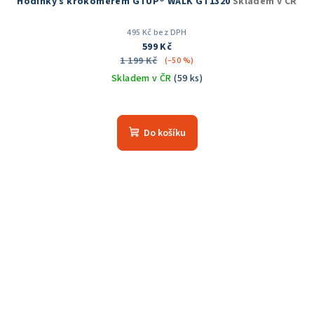
Hodinky s krokoměrem GTUP® WALK GT1320
Skladem v ČR
495 Kč bez DPH
599 Kč
1 199 Kč
(–50 %)
Skladem v ČR
(59 ks)
Průměrné
hodnocení
produktu
Do košíku
je
4,3
z
5
hvězdiček.