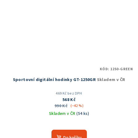
KÓD:
1250-GREEN
Sportovní digitální hodinky GT-1250GR
Skladem v ČR
469 Kč bez DPH
568 Kč
990 Kč
(–42 %)
Skladem v ČR
(54 ks)
Průměrné
hodnocení
produktu
Do košíku