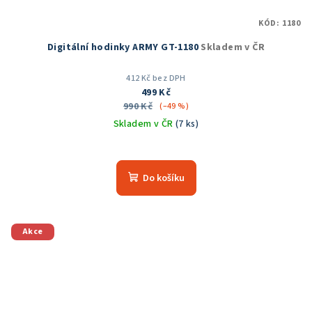
KÓD:
1180
Digitální hodinky ARMY GT-1180
Skladem v ČR
412 Kč bez DPH
499 Kč
990 Kč
(–49 %)
Skladem v ČR
(7 ks)
Průměrné
hodnocení
produktu
Do košíku
je
5,0
z
5
Akce
hvězdiček.