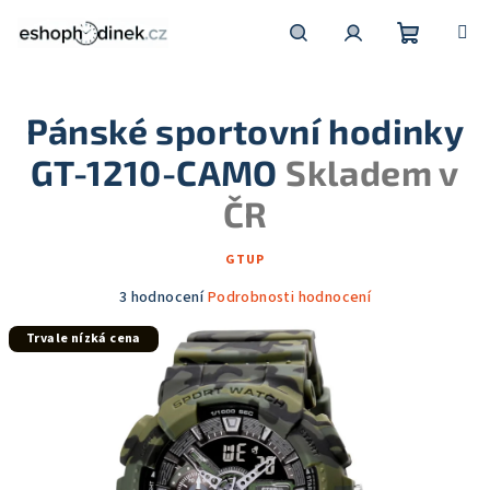
Přejít
na
obsah
Nákupní
Hledat
Přihlášení
Pánské sportovní hodinky
košík
GT-1210-CAMO
Skladem v
ČR
GTUP
Průměrné
3 hodnocení
Podrobnosti hodnocení
hodnocení
Trvale nízká cena
produktu
je
5,0
z
5
hvězdiček.