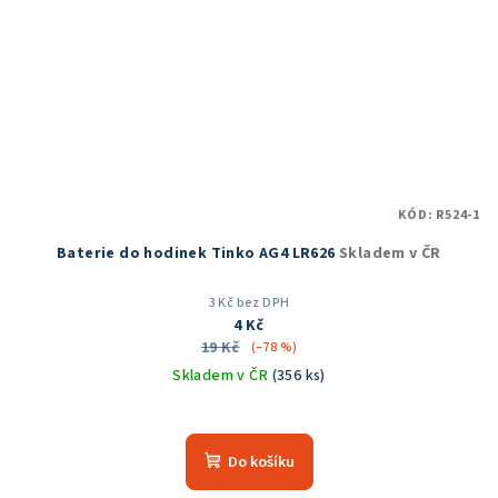
KÓD:
R524-1
Baterie do hodinek Tinko AG4 LR626
Skladem v ČR
3 Kč bez DPH
4 Kč
19 Kč
(–78 %)
Skladem v ČR
(356 ks)
Průměrné
hodnocení
produktu
Do košíku
je