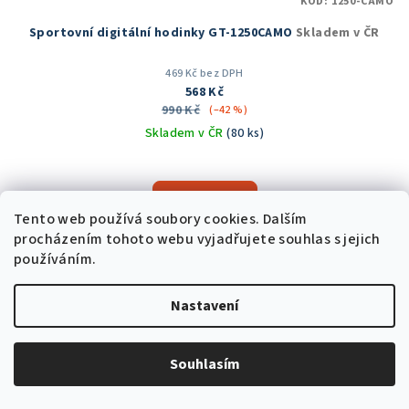
KÓD:
1250-CAMO
Sportovní digitální hodinky GT-1250CAMO
Skladem v ČR
469 Kč bez DPH
568 Kč
990 Kč
(–42 %)
Skladem v ČR
(80 ks)
Průměrné
hodnocení
produktu
Do košíku
je
Tento web používá soubory cookies. Dalším
5,0
procházením tohoto webu vyjadřujete souhlas s jejich
z
používáním.
5
Akce
hvězdiček.
Trvale nízká cena
Nastavení
Souhlasím