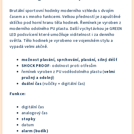
Brutální sportovní hodinky moderního vzhledu s dvojím
časem a s mnoho funkcemi. Velkou předností je zapuštěné
sklíčko pod
horní hranu těla hodinek. Řemínek je vyroben z
moderního odolného PU plastu. Další vychytávkou je GREEN
LED podsvícení které umožňuje viditelnost i za denního
světla. Tělo hodinek je vyrobeno ve vojenském stylu a
vypadá velmi akčně.
možnost plavání, sprchování, plavání, silný déšť
SHOCK PROOF
- odolnost proti otřesům
řemínek vyroben z PU voděodolného plastu (
velmi
pružný a odolný
)
duální čas
(ručičky + digitální čas)
Funkce:
digitální čas
analogový čas
stopky
datum
alarm (budík)