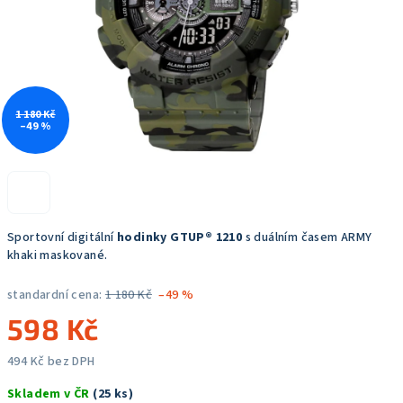
1 180 Kč
–49 %
Sportovní digitální
hodinky GTUP® 1210
s duálním časem ARMY
khaki maskované.
standardní cena:
1 180 Kč
–49 %
598 Kč
494 Kč bez DPH
Měrná
Skladem v ČR
(25 ks)
cena: