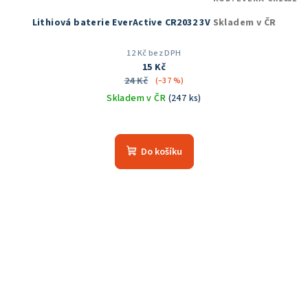
Lithiová baterie EverActive CR2032 3V
Skladem v ČR
12 Kč bez DPH
15 Kč
24 Kč
(–37 %)
Skladem v ČR
(247 ks)
Do košíku