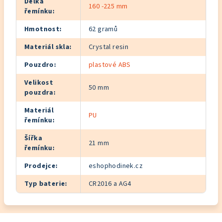
Délka
160 -225 mm
řemínku
:
Hmotnost
:
62 gramů
Materiál skla
:
Crystal resin
Pouzdro
:
plastové ABS
Velikost
50 mm
pouzdra
:
Materiál
PU
řemínku
:
Šířka
21 mm
řemínku
:
Prodejce
:
eshophodinek.cz
Typ baterie
:
CR2016 a AG4