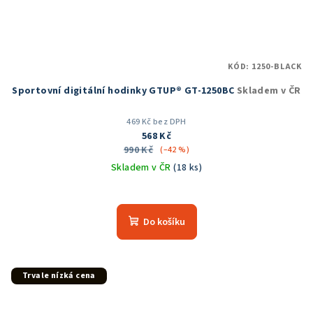
KÓD:
1250-BLACK
Sportovní digitální hodinky GTUP® GT-1250BC
Skladem v ČR
469 Kč bez DPH
568 Kč
990 Kč
(–42 %)
Skladem v ČR
(18 ks)
Průměrné
hodnocení
produktu
Do košíku
je
5,0
z
5
Trvale nízká cena
hvězdiček.