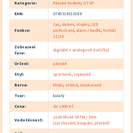
Kategorie
:
Pánské hodinky GTUP
EAN
:
0745314510189
čas
,
datum
,
stopky
,
LED
Funkce
:
podsvícení
,
alarm / budík
,
formát
12/24
Zobrazení
digitální + analogové (ručičky)
času
:
Určení
:
pánské
Styl
:
sportovní
,
vojenské
Barva
:
khaki
,
zelená
,
maskovaná
Tvar
:
kulatý
Cena
:
do 1000 Kč
vodotěsné 5ATM / 50m
Vodotěsnost
:
(sprchování, koupání, plavání)