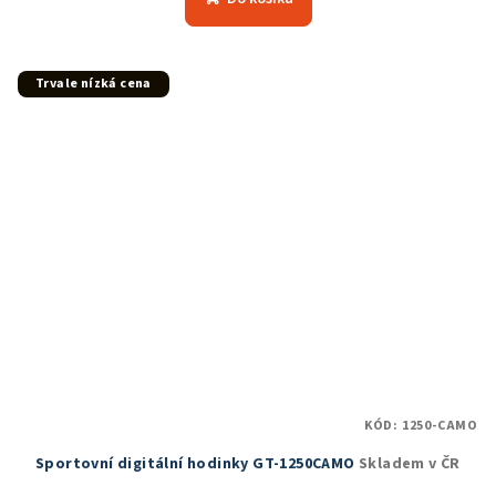
je
5,0
z
5
Trvale nízká cena
hvězdiček.
KÓD:
1250-CAMO
Sportovní digitální hodinky GT-1250CAMO
Skladem v ČR