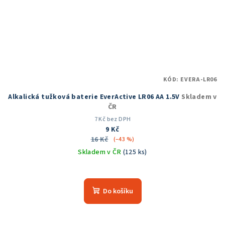
KÓD:
EVERA-LR06
Alkalická tužková baterie EverActive LR06 AA 1.5V
Skladem v
ČR
7 Kč bez DPH
9 Kč
16 Kč
(–43 %)
Skladem v ČR
(125 ks)
Do košíku