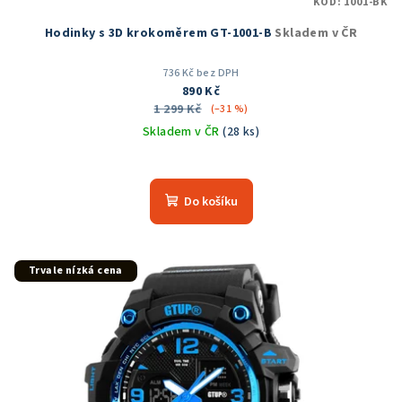
KÓD:
1001-BK
Hodinky s 3D krokoměrem GT-1001-B
Skladem v ČR
736 Kč bez DPH
890 Kč
1 299 Kč
(–31 %)
Skladem v ČR
(28 ks)
Průměrné
hodnocení
produktu
Do košíku
je
4,8
z
5
Trvale nízká cena
hvězdiček.