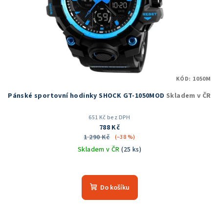
KÓD:
1050M
Pánské sportovní hodinky SHOCK GT-1050MOD
Skladem v ČR
651 Kč bez DPH
788 Kč
1 290 Kč
(–38 %)
Skladem v ČR
(25 ks)
Průměrné
hodnocení
produktu
Do košíku
je
5,0
z