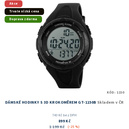
5
Akce
hvězdiček.
Trvale nízká cena
Doprava zdarma
KÓD:
1150
DÁMSKÉ HODINKY S 3D KROKOMĚREM GT-1150B
Skladem v ČR
743 Kč bez DPH
899 Kč
1 199 Kč
(–25 %)