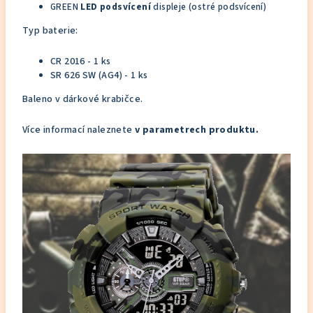
GREEN
LED podsvícení
displeje (ostré podsvícení)
Typ baterie:
CR 2016 - 1 ks
SR 626 SW (AG4) - 1 ks
Baleno v dárkové krabičce.
Více informací naleznete
v parametrech produktu.