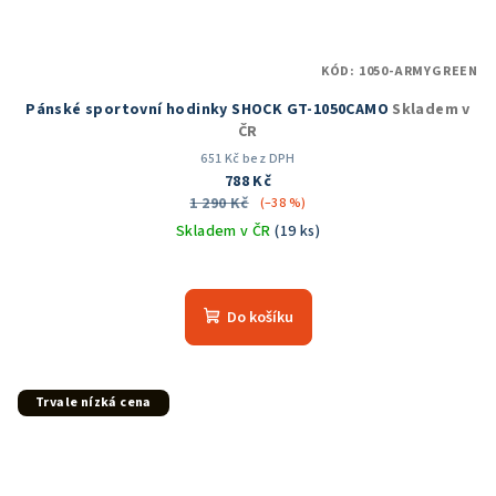
KÓD:
1050-ARMYGREEN
Pánské sportovní hodinky SHOCK GT-1050CAMO
Skladem v
ČR
651 Kč bez DPH
788 Kč
1 290 Kč
(–38 %)
Skladem v ČR
(19 ks)
Průměrné
hodnocení
produktu
Do košíku
je
5,0
z
5
Trvale nízká cena
hvězdiček.