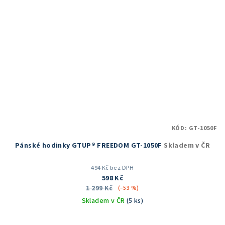
KÓD:
GT-1050F
Pánské hodinky GTUP® FREEDOM GT-1050F
Skladem v ČR
494 Kč bez DPH
598 Kč
1 299 Kč
(–53 %)
Skladem v ČR
(5 ks)
Průměrné