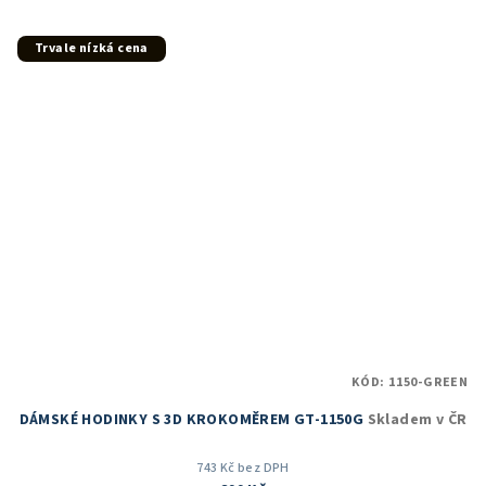
5,0
z
5
Trvale nízká cena
hvězdiček.
KÓD:
1150-GREEN
DÁMSKÉ HODINKY S 3D KROKOMĚREM GT-1150G
Skladem v ČR
743 Kč bez DPH