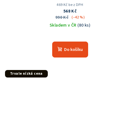
469 Kč bez DPH
568 Kč
990 Kč
(–42 %)
Skladem v ČR
(80 ks)
Průměrné
hodnocení
produktu
Do košíku
je
5,0
z
5
Trvale nízká cena
hvězdiček.