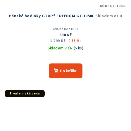
KÓD:
GT-1050F
Pánské hodinky GTUP® FREEDOM GT-1050F
Skladem v ČR
494 Kč bez DPH
598 Kč
1 299 Kč
(–53 %)
Skladem v ČR
(5 ks)
Průměrné
hodnocení
produktu
Do košíku
je
5,0
z
5
Trvale nízká cena
hvězdiček.