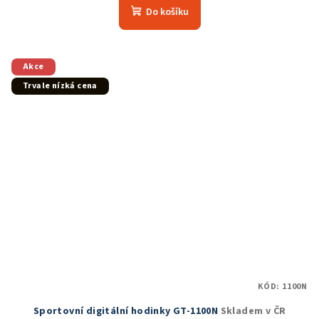
produktu
Do košíku
je
5,0
z
5
Akce
hvězdiček.
Trvale nízká cena
KÓD:
1100N
Sportovní digitální hodinky GT-1100N
Skladem v ČR