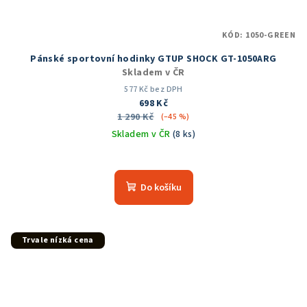
KÓD:
1050-GREEN
Pánské sportovní hodinky GTUP SHOCK GT-1050ARG
Skladem v ČR
577 Kč bez DPH
698 Kč
1 290 Kč
(–45 %)
Skladem v ČR
(8 ks)
Průměrné
hodnocení
produktu
Do košíku
je
5,0
z
5
Trvale nízká cena
hvězdiček.