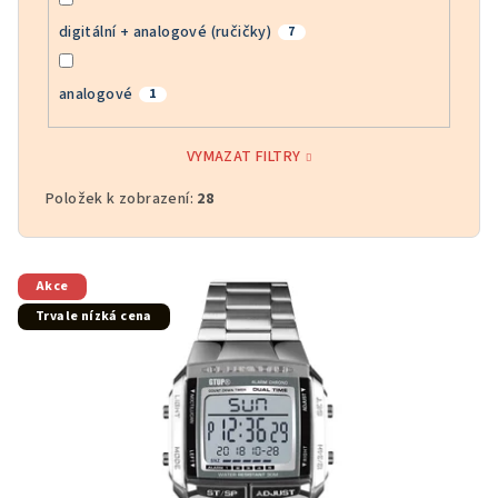
digitální + analogové (ručičky)
7
analogové
1
VYMAZAT FILTRY
Položek k zobrazení:
28
V
Akce
ý
Trvale nízká cena
p
i
s
p
r
o