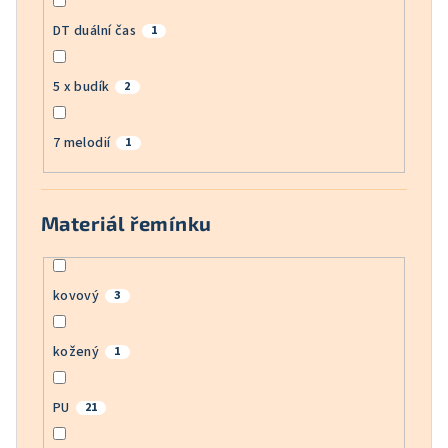
DT duální čas
1
5 x budík
2
7 melodií
1
Materiál řemínku
kovový
3
kožený
1
PU
21