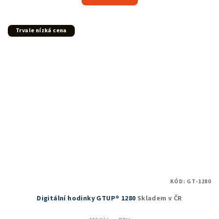
je
5,0
z
5
Trvale nízká cena
hvězdiček.
KÓD:
GT-1280
Digitální hodinky GTUP® 1280
Skladem v ČR