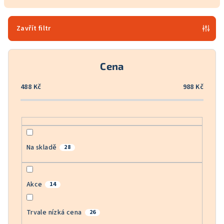
n
í
p
Zavřít filtr
r
o
Cena
d
u
488
Kč
988
Kč
k
t
ů
Na skladě
28
Akce
14
Trvale nízká cena
26