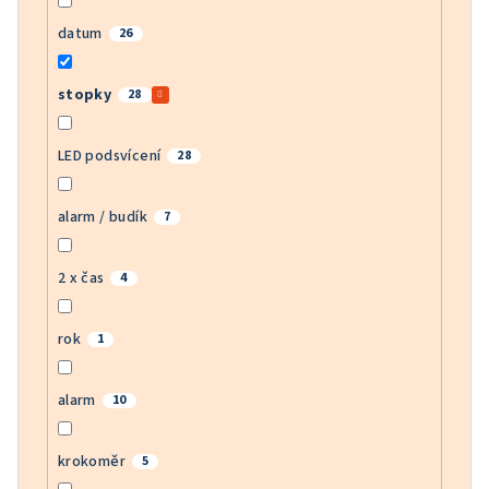
datum
26
stopky
28
LED podsvícení
28
alarm / budík
7
2 x čas
4
rok
1
alarm
10
krokoměr
5