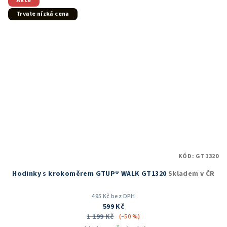
Akce
hvězdiček.
Trvale nízká cena
KÓD:
GT1320
Hodinky s krokoměrem GTUP® WALK GT1320
Skladem v ČR
495 Kč bez DPH
599 Kč
1 199 Kč
(–50 %)