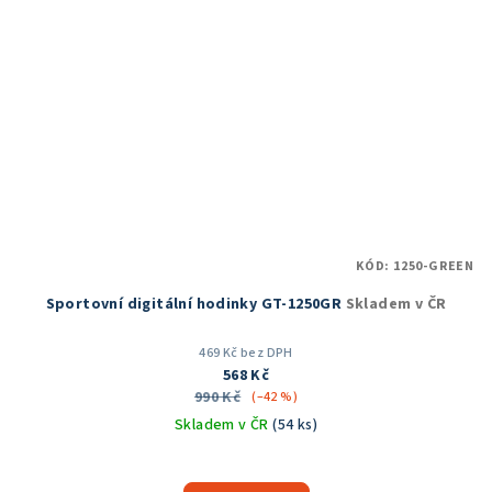
KÓD:
1250-GREEN
Sportovní digitální hodinky GT-1250GR
Skladem v ČR
469 Kč bez DPH
568 Kč
990 Kč
(–42 %)
Skladem v ČR
(54 ks)
Průměrné
hodnocení