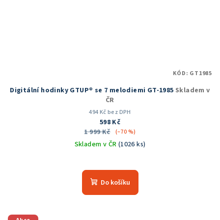
KÓD:
GT1985
Digitální hodinky GTUP® se 7 melodiemi GT-1985
Skladem v
ČR
494 Kč bez DPH
598 Kč
1 999 Kč
(–70 %)
Skladem v ČR
(1026 ks)
Průměrné
hodnocení
produktu
Do košíku
je
5,0
z
5