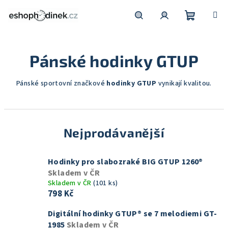
Přejít
na
obsah
Nákupní
Hledat
Přihlášení
Pánské hodinky GTUP
košík
Pánské sportovní značkové
hodinky GTUP
vynikají kvalitou.
Nejprodávanější
Hodinky pro slabozraké BIG GTUP 1260®
Skladem v ČR
Skladem v ČR
(101 ks)
798 Kč
Digitální hodinky GTUP® se 7 melodiemi GT-
1985
Skladem v ČR