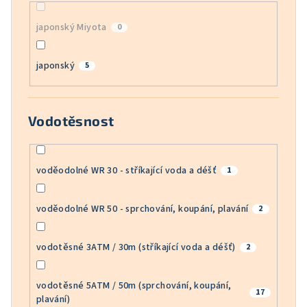
japonský Miyota
0
japonský
5
Vodotěsnost
voděodolné WR 30 - stříkající voda a déšť
1
voděodolné WR 50 - sprchování, koupání, plavání
2
vodotěsné 3ATM / 30m (stříkající voda a déšť)
2
vodotěsné 5ATM / 50m (sprchování, koupání,
17
plavání)