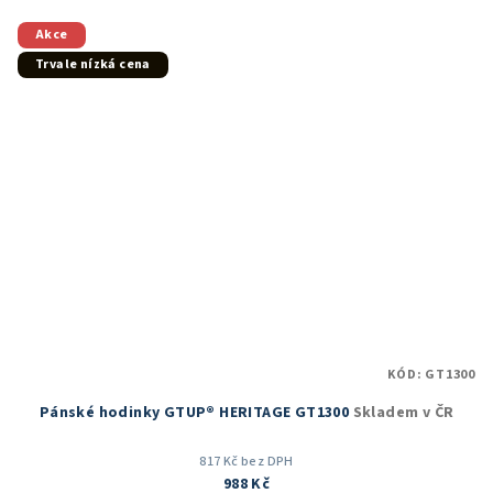
Akce
Trvale nízká cena
KÓD:
GT1300
Pánské hodinky GTUP® HERITAGE GT1300
Skladem v ČR
817 Kč bez DPH
988 Kč