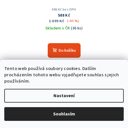
486 Kč bez DPH
588 Kč
1 699 Kč
(–65 %)
Skladem v ČR
(36 ks)
Průměrné
hodnocení
produktu
Do košíku
je
5,0
z
Tento web používá soubory cookies. Dalším
5
Trvale nízká cena
procházením tohoto webu vyjadřujete souhlas s jejich
hvězdiček.
používáním.
Nastavení
Souhlasím