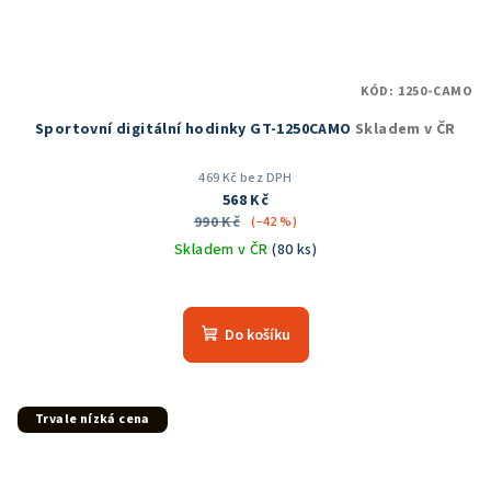
KÓD:
1250-CAMO
Sportovní digitální hodinky GT-1250CAMO
Skladem v ČR
469 Kč bez DPH
568 Kč
990 Kč
(–42 %)
Skladem v ČR
(80 ks)
Průměrné
hodnocení
produktu
Do košíku
je
5,0
z
5
Trvale nízká cena
hvězdiček.