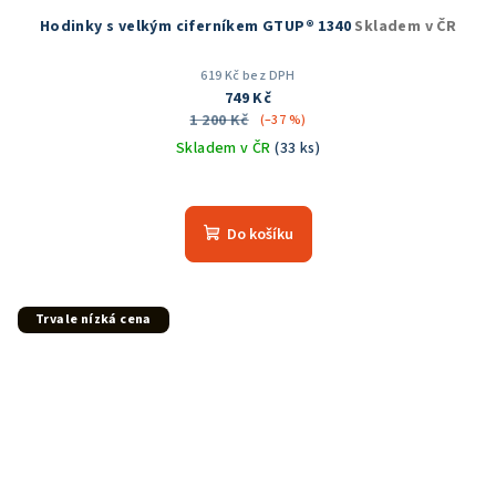
Hodinky s velkým ciferníkem GTUP® 1340
Skladem v ČR
619 Kč bez DPH
749 Kč
1 200 Kč
(–37 %)
Skladem v ČR
(33 ks)
Průměrné
hodnocení
produktu
Do košíku
je
5,0
z
5
Trvale nízká cena
hvězdiček.