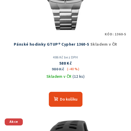
d
u
k
t
KÓD:
1360-S
ů
Pánské hodinky GTUP® Cypher 1360-S
Skladem v ČR
486 Kč bez DPH
588 Kč
980 Kč
(–40 %)
Skladem v ČR
(12 ks)
Průměrné
hodnocení
produktu
Do košíku
je
5,0
z
5
Akce
hvězdiček.