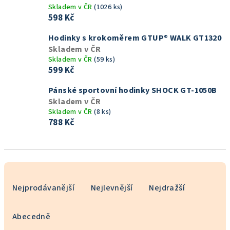
Skladem v ČR
(1026 ks)
598 Kč
Hodinky s krokoměrem GTUP® WALK GT1320
Skladem v ČR
Skladem v ČR
(59 ks)
599 Kč
Pánské sportovní hodinky SHOCK GT-1050B
Skladem v ČR
Skladem v ČR
(8 ks)
788 Kč
Ř
a
Nejprodávanější
Nejlevnější
Nejdražší
z
e
Abecedně