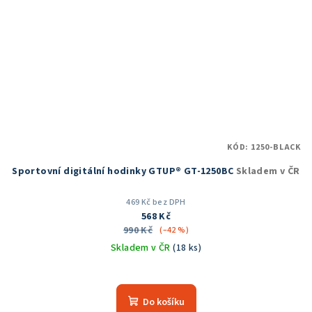
KÓD:
1250-BLACK
Sportovní digitální hodinky GTUP® GT-1250BC
Skladem v ČR
469 Kč bez DPH
568 Kč
990 Kč
(–42 %)
Skladem v ČR
(18 ks)
Průměrné
hodnocení
produktu
Do košíku