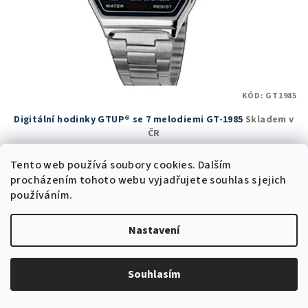
KÓD:
GT1985
Digitální hodinky GTUP® se 7 melodiemi GT-1985
Skladem v
ČR
494 Kč bez DPH
Tento web používá soubory cookies. Dalším
598 Kč
1 999 Kč
(–70 %)
procházením tohoto webu vyjadřujete souhlas s jejich
používáním.
Skladem v ČR
(1025 ks)
Průměrné
Nastavení
hodnocení
produktu
Do košíku
je
5,0
Souhlasím
z
5
Trvale nízká cena