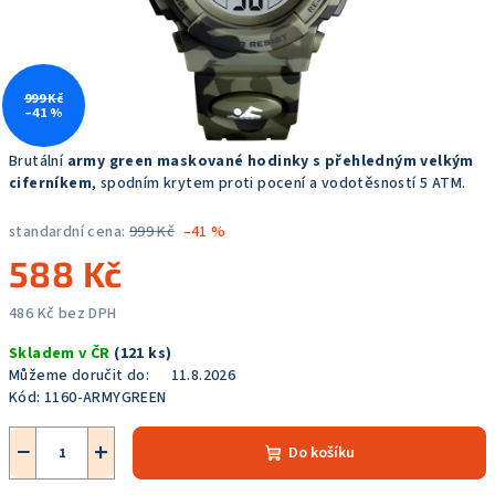
999 Kč
–41 %
Brutální
army green maskované hodinky s přehledným velkým
ciferníkem
, spodním krytem proti pocení a vodotěsností 5 ATM.
standardní cena:
999 Kč
–41 %
588 Kč
486 Kč bez DPH
Měrná
Skladem v ČR
(121 ks)
cena:
Můžeme doručit do:
11.8.2026
Kód:
1160-ARMYGREEN
−
+
Do košíku