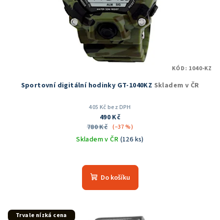
KÓD:
1040-KZ
Sportovní digitální hodinky GT-1040KZ
Skladem v ČR
405 Kč bez DPH
490 Kč
780 Kč
(–37 %)
Skladem v ČR
(126 ks)
Průměrné
hodnocení
produktu
Do košíku
je
5,0
z
5
Trvale nízká cena