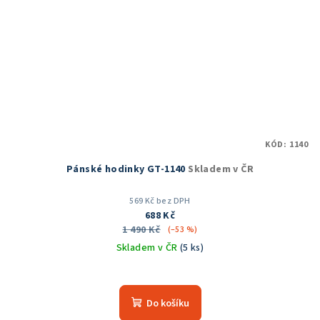
KÓD:
1140
Pánské hodinky GT-1140
Skladem v ČR
569 Kč bez DPH
688 Kč
1 490 Kč
(–53 %)
Skladem v ČR
(5 ks)
Průměrné
hodnocení
produktu
Do košíku
je