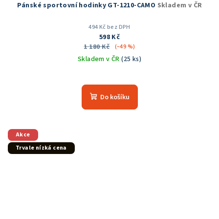
Pánské sportovní hodinky GT-1210-CAMO
Skladem v ČR
494 Kč bez DPH
598 Kč
1 180 Kč
(–49 %)
Skladem v ČR
(25 ks)
Průměrné
hodnocení
produktu
Do košíku
je
5,0
z
5
Akce
hvězdiček.
Trvale nízká cena