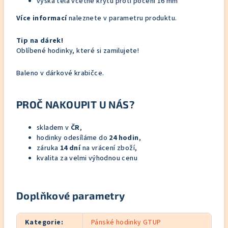
výška těla včetně krytu proti pocení 16 mm
Více informací
naleznete v parametru produktu.
Tip na dárek!
Oblíbené hodinky, které si zamilujete!
Baleno v dárkové krabičce.
PROČ NAKOUPIT U NÁS?
skladem v
ČR
,
hodinky odesíláme do
24 hodin
,
záruka
14 dní
na vrácení zboží,
kvalita za velmi výhodnou cenu
Doplňkové parametry
Kategorie
:
Pánské hodinky GTUP