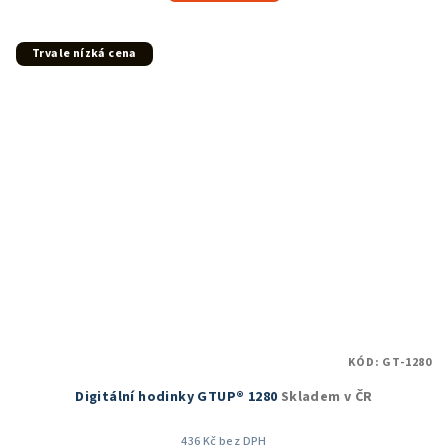
5,0
z
5
Trvale nízká cena
hvězdiček.
KÓD:
GT-1280
Digitální hodinky GTUP® 1280
Skladem v ČR
436 Kč bez DPH