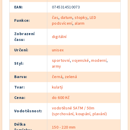
EAN
:
0745314510073
čas
,
datum
,
stopky
,
LED
Funkce
:
podsvícení
,
alarm
Zobrazení
digitální
času
:
Určení
:
unisex
sportovní
,
vojenské
,
moderní
,
Styl
:
army
Barva
:
černá
,
zelená
Tvar
:
kulatý
Cena
:
do 600 Kč
vodotěsné 5ATM / 50m
Vodotěsnost
:
(sprchování, koupání, plavání)
Délka
150 - 220 mm