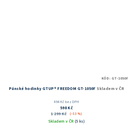
KÓD:
GT-1050F
Pánské hodinky GTUP® FREEDOM GT-1050F
Skladem v ČR
494 Kč bez DPH
598 Kč
1 299 Kč
(–53 %)
Skladem v ČR
(5 ks)
Průměrné