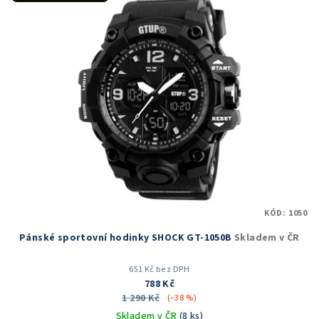
hvězdiček.
KÓD:
1050
Pánské sportovní hodinky SHOCK GT-1050B
Skladem v ČR
651 Kč bez DPH
788 Kč
1 290 Kč
(–38 %)
Skladem v ČR
(8 ks)