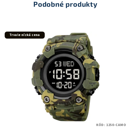
hvězdiček.
Podobné produkty
Trvale nízká cena
KÓD:
1250-CAMO