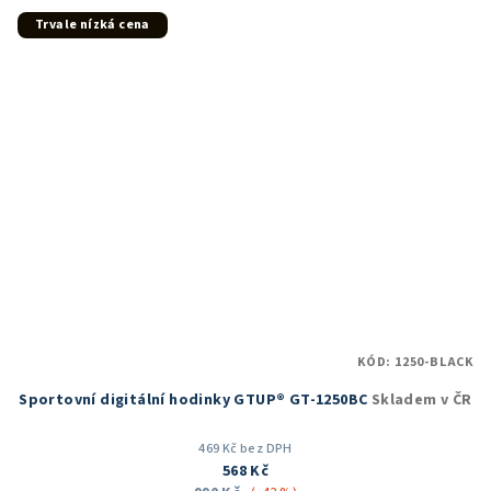
5
Trvale nízká cena
hvězdiček.
KÓD:
1250-BLACK
Sportovní digitální hodinky GTUP® GT-1250BC
Skladem v ČR
469 Kč bez DPH
568 Kč