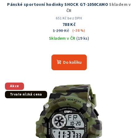
Pánské sportovní hodinky SHOCK GT-1050CAMO
Skladem v
ČR
651 Kč bez DPH
788 Kč
1 290 Kč
(–38 %)
Skladem v ČR
(19 ks)
Průměrné
hodnocení
produktu
Do košíku
je
5,0
z
5
Akce
hvězdiček.
Trvale nízká cena