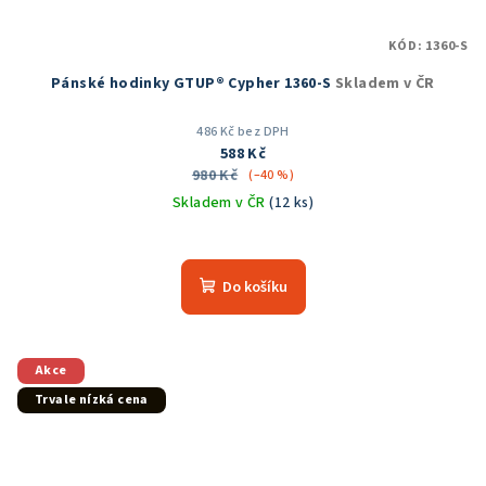
KÓD:
1360-S
Pánské hodinky GTUP® Cypher 1360-S
Skladem v ČR
486 Kč bez DPH
588 Kč
980 Kč
(–40 %)
Skladem v ČR
(12 ks)
Průměrné
hodnocení
produktu
Do košíku
je
5,0
z
5
Akce
hvězdiček.
Trvale nízká cena