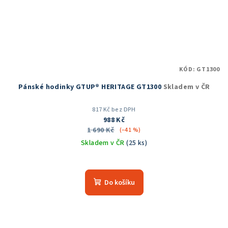
KÓD:
GT1300
Pánské hodinky GTUP® HERITAGE GT1300
Skladem v ČR
817 Kč bez DPH
988 Kč
1 690 Kč
(–41 %)
Skladem v ČR
(25 ks)
Průměrné
hodnocení
produktu
Do košíku
je
5,0
z
5