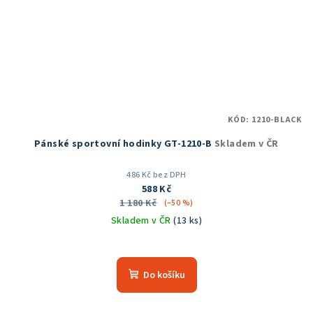
KÓD:
1210-BLACK
Pánské sportovní hodinky GT-1210-B
Skladem v ČR
486 Kč bez DPH
588 Kč
1 180 Kč
(–50 %)
Skladem v ČR
(13 ks)
Průměrné
hodnocení
produktu
Do košíku
je
5,0
z