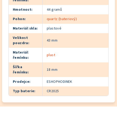
řemínku
:
Hmotnost
:
44 gramů
Pohon
:
quartz (bateriový)
Materiál skla
:
plastové
Velikost
43 mm
pouzdra
:
Materiál
plast
řemínku
:
Šířka
18 mm
řemínku
:
Prodejce
:
ESHOPHODINEK
Typ baterie
:
CR2025