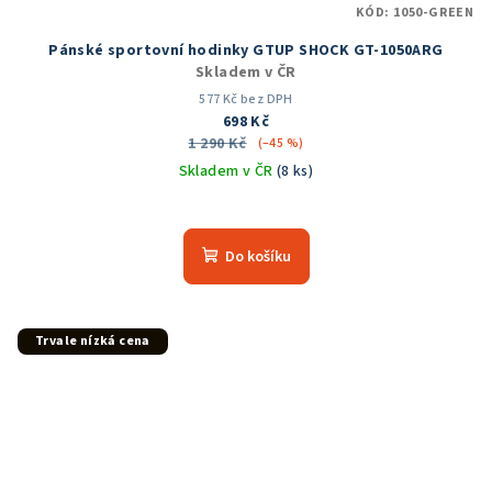
KÓD:
1050-GREEN
Pánské sportovní hodinky GTUP SHOCK GT-1050ARG
Skladem v ČR
577 Kč bez DPH
698 Kč
1 290 Kč
(–45 %)
Skladem v ČR
(8 ks)
Průměrné
hodnocení
produktu
Do košíku
je
5,0
z
5
Trvale nízká cena
hvězdiček.