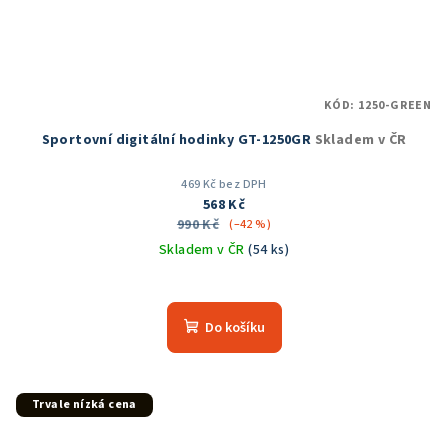
KÓD:
1250-GREEN
Sportovní digitální hodinky GT-1250GR
Skladem v ČR
469 Kč bez DPH
568 Kč
990 Kč
(–42 %)
Skladem v ČR
(54 ks)
Průměrné
hodnocení
produktu
Do košíku
je
5,0
z
5
Trvale nízká cena
hvězdiček.