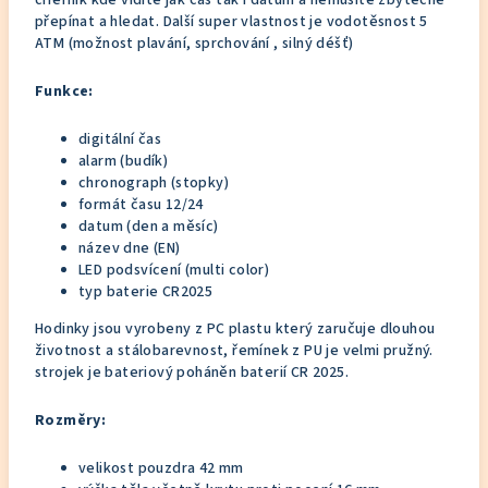
ciferník kde vidíte jak čas tak i datum a nemusíte zbytečně
přepínat a hledat. Další super vlastnost je vodotěsnost 5
ATM (možnost plavání, sprchování , silný déšť)
Funkce:
digitální čas
alarm (budík)
chronograph (stopky)
formát času 12/24
datum (den a měsíc)
název dne (EN)
LED podsvícení (multi color)
typ baterie CR2025
Hodinky jsou vyrobeny z PC plastu který zaručuje dlouhou
životnost a stálobarevnost, řemínek z PU je velmi pružný.
strojek je bateriový poháněn baterií CR 2025.
Rozměry:
velikost pouzdra 42 mm