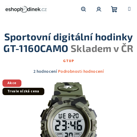
Přejít
na
obsah
Nákupní
Hledat
Přihlášení
Sportovní digitální hodinky
košík
GT-1160CAMO
Skladem v ČR
GTUP
Průměrné
2 hodnocení
Podrobnosti hodnocení
hodnocení
Akce
produktu
je
Trvale nízká cena
5,0
z
5
hvězdiček.