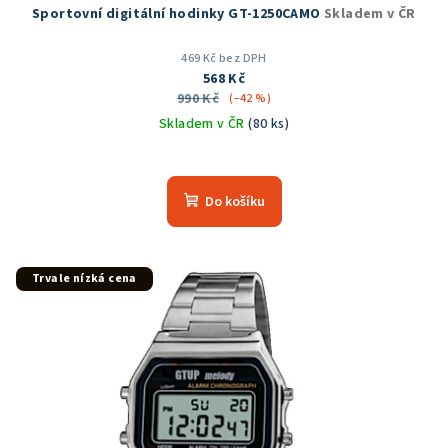
Sportovní digitální hodinky GT-1250CAMO
Skladem v ČR
469 Kč bez DPH
568 Kč
990 Kč
(–42 %)
Skladem v ČR
(80 ks)
Průměrné
hodnocení
produktu
Do košíku
je
5,0
z
5
Trvale nízká cena
hvězdiček.