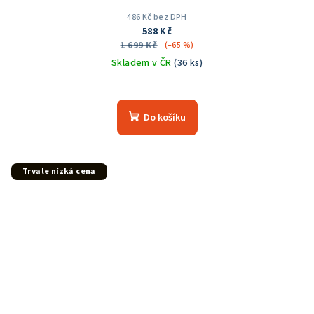
486 Kč bez DPH
588 Kč
1 699 Kč
(–65 %)
Skladem v ČR
(36 ks)
Průměrné
hodnocení
produktu
Do košíku
je
5,0
z
5
Trvale nízká cena
hvězdiček.