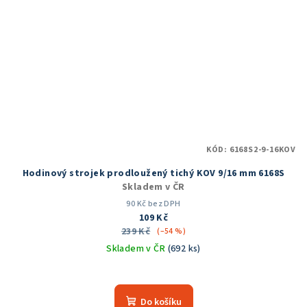
KÓD:
6168S2-9-16KOV
Hodinový strojek prodloužený tichý KOV 9/16 mm 6168S
Skladem v ČR
90 Kč bez DPH
109 Kč
239 Kč
(–54 %)
Skladem v ČR
(692 ks)
Průměrné
hodnocení
produktu
Do košíku