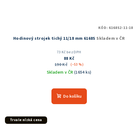
KÓD:
6168S2-11-18
Hodinový strojek tichý 11/18 mm 6168S
Skladem v ČR
73 Kč bez DPH
88 Kč
190 Kč
(–53 %)
Skladem v ČR
(1654 ks)
Průměrné
hodnocení
produktu
Do košíku
je
5,0
z
5
Trvale nízká cena
hvězdiček.