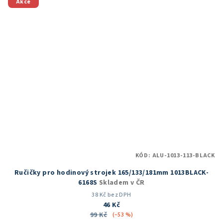
5
Akce
hvězdiček.
KÓD:
ALU-1013-113-BLACK
Ručičky pro hodinový strojek 165/133/181mm 1013BLACK-
6168S
Skladem v ČR
38 Kč bez DPH
46 Kč
99 Kč
(–53 %)