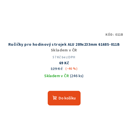
KÓD:
011B
Ručičky pro hodinový strojek ALU 289x233mm 6168S-011B
Skladem v ČR
57 Kč bez DPH
69 Kč
129 Kč
(–46 %)
Skladem v ČR
(246 ks)
Průměrné
hodnocení
produktu
Do košíku
je
5,0
z
5
hvězdiček.