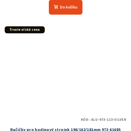
produktu
Do košíku
je
5,0
z
5
Trvale nízká cena
hvězdiček.
KÓD:
ALU-973-113-SILVER
Ručičky pro hodinový strojek 196/162/181mm 973-6168S