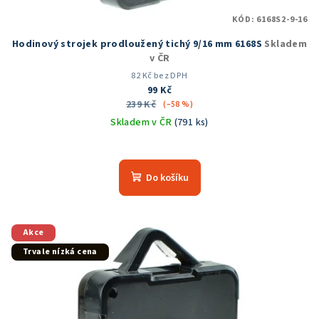
KÓD:
6168S2-9-16
Hodinový strojek prodloužený tichý 9/16 mm 6168S
Skladem
v ČR
82 Kč bez DPH
99 Kč
239 Kč
(–58 %)
Skladem v ČR
(791 ks)
Průměrné
hodnocení
produktu
Do košíku
je
4,9
z
5
Akce
hvězdiček.
Trvale nízká cena