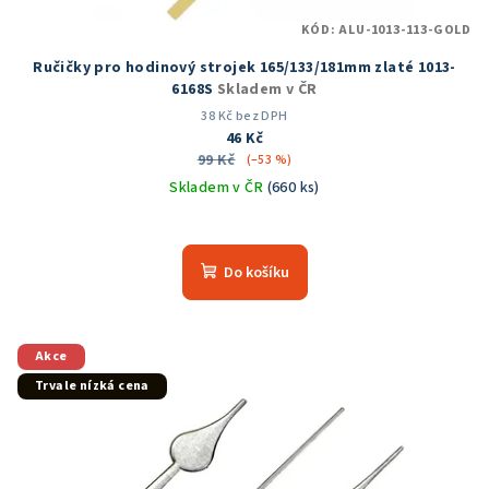
KÓD:
ALU-1013-113-GOLD
Ručičky pro hodinový strojek 165/133/181mm zlaté 1013-
6168S
Skladem v ČR
38 Kč bez DPH
46 Kč
99 Kč
(–53 %)
Skladem v ČR
(660 ks)
Do košíku
Akce
Trvale nízká cena