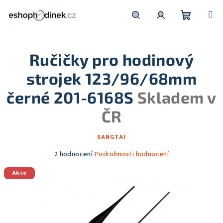
Přejít
na
obsah
Nákupní
Hledat
Přihlášení
Ručičky pro hodinový
košík
strojek 123/96/68mm
černé 201-6168S
Skladem v
ČR
SANGTAI
Průměrné
2 hodnocení
Podrobnosti hodnocení
hodnocení
Akce
produktu
je
5,0
z
5