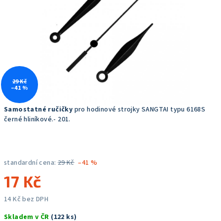
hvězdiček.
29 Kč
–41 %
Samostatné ručičky
pro hodinové strojky SANGTAI typu 6168S
černé hliníkové.- 201.
standardní cena:
29 Kč
–41 %
17 Kč
14 Kč bez DPH
Měrná
Skladem v ČR
(122 ks)
cena: