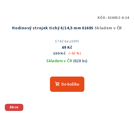
KÓD:
6168S2-6-14
Hodinový strojek tichý 6/14,5 mm 6168S
Skladem v ČR
57 Kč bez DPH
69 Kč
190 Kč
(–63 %)
Skladem v ČR
(628 ks)
Průměrné
hodnocení
produktu
Do košíku
je
5,0
z
5
Akce
hvězdiček.