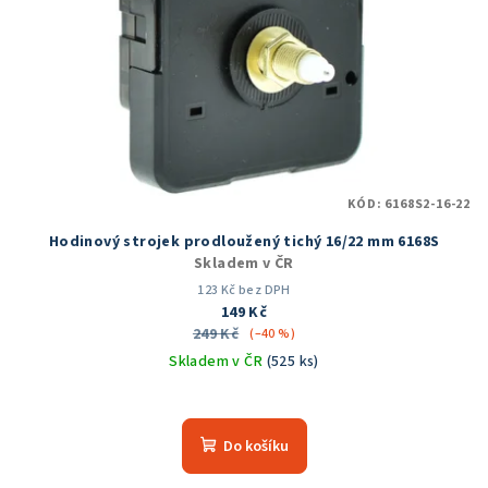
KÓD:
6168S2-16-22
Hodinový strojek prodloužený tichý 16/22 mm 6168S
Skladem v ČR
123 Kč bez DPH
149 Kč
249 Kč
(–40 %)
Skladem v ČR
(525 ks)
Průměrné
hodnocení
produktu
Do košíku
je
4,2