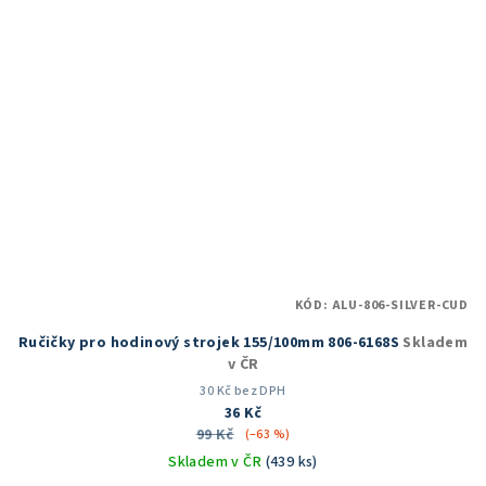
KÓD:
ALU-806-SILVER-CUD
Ručičky pro hodinový strojek 155/100mm 806-6168S
Skladem
v ČR
30 Kč bez DPH
36 Kč
99 Kč
(–63 %)
Skladem v ČR
(439 ks)