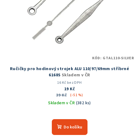
KÓD:
GTAL110-SILVER
Ručičky pro hodinový strojek ALU 110/97/69mm stříbrné
6168S
Skladem v ČR
16 Kč bez DPH
19 Kč
39 Kč
(–51 %)
Skladem v ČR
(382 ks)
Do košíku