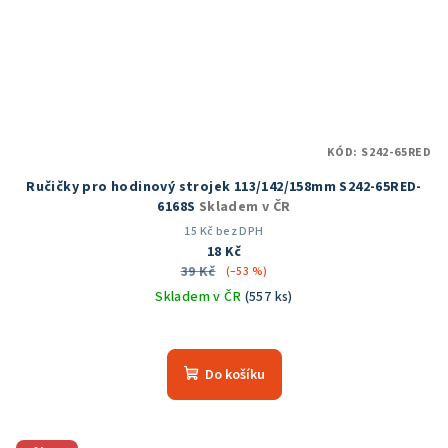
KÓD:
S242-65RED
Ručičky pro hodinový strojek 113/142/158mm S242-65RED-
6168S
Skladem v ČR
15 Kč bez DPH
18 Kč
39 Kč
(–53 %)
Skladem v ČR
(557 ks)
Průměrné
hodnocení
produktu
Do košíku
je
5,0
z