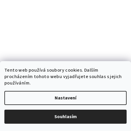
Tento web používá soubory cookies. Dalším
procházením tohoto webu vyjadřujete souhlas s jejich
používáním.
Nastavení
KÓD:
955B
Ručičky pro hodinový strojek ALU 200x157mm 6168S-955B
Souhlasím
Skladem v ČR
38 Kč bez DPH
46 Kč