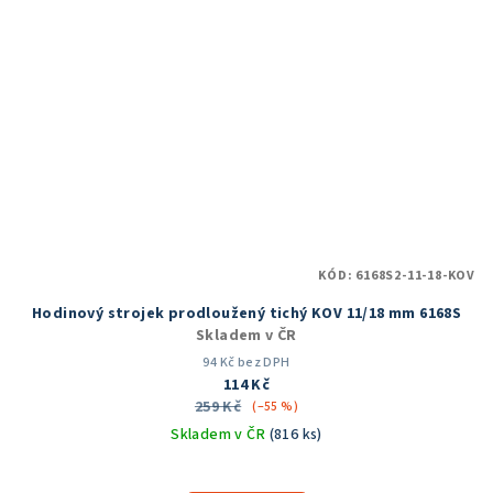
KÓD:
6168S2-11-18-KOV
Hodinový strojek prodloužený tichý KOV 11/18 mm 6168S
Skladem v ČR
94 Kč bez DPH
114 Kč
259 Kč
(–55 %)
Skladem v ČR
(816 ks)
Průměrné
hodnocení