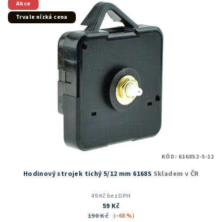
Akce
Trvale nízká cena
KÓD:
6168S2-5-12
Hodinový strojek tichý 5/12 mm 6168S
Skladem v ČR
49 Kč bez DPH
59 Kč
190 Kč
(–68 %)