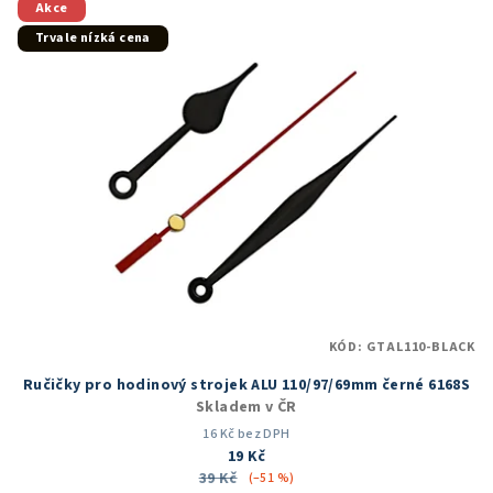
Akce
Trvale nízká cena
KÓD:
GTAL110-BLACK
Ručičky pro hodinový strojek ALU 110/97/69mm černé 6168S
Skladem v ČR
16 Kč bez DPH
19 Kč
39 Kč
(–51 %)