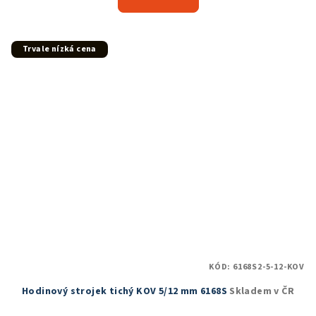
je
4,9
z
5
Trvale nízká cena
hvězdiček.
KÓD:
6168S2-5-12-KOV
Hodinový strojek tichý KOV 5/12 mm 6168S
Skladem v ČR