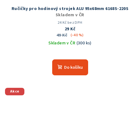
Ručičky pro hodinový strojek ALU 95x68mm 6168S-220S
Skladem v ČR
24 Kč bez DPH
29 Kč
49 Kč
(–40 %)
Skladem v ČR
(300 ks)
Průměrné
hodnocení
produktu
Do košíku
je
5,0
z
5
Akce
hvězdiček.