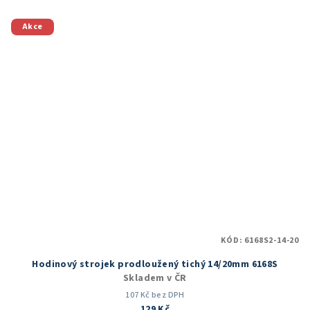
z
5
Akce
hvězdiček.
KÓD:
6168S2-14-20
Hodinový strojek prodloužený tichý 14/20mm 6168S
Skladem v ČR
107 Kč bez DPH
129 Kč