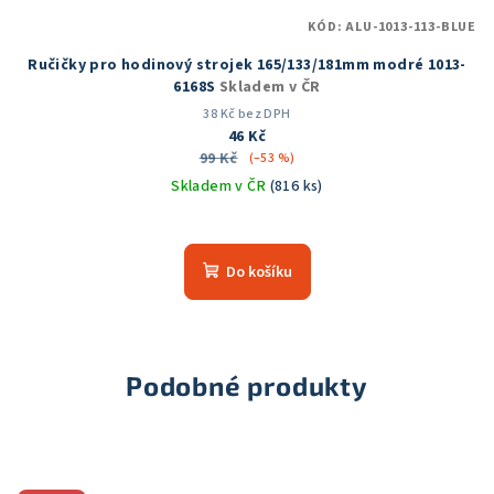
KÓD:
ALU-1013-113-BLUE
Ručičky pro hodinový strojek 165/133/181mm modré 1013-
6168S
Skladem v ČR
38 Kč bez DPH
46 Kč
99 Kč
(–53 %)
Skladem v ČR
(816 ks)
Do košíku
Podobné produkty