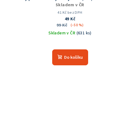
Skladem v ČR
41 Kč bez DPH
49 Kč
99 Kč
(–50 %)
Skladem v ČR
(631 ks)
Průměrné
hodnocení
produktu
Do košíku
je
5,0
z
5
hvězdiček.