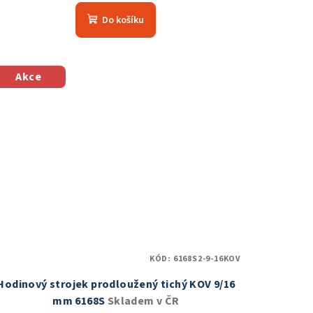
hodnocení
Do košíku
produktu
je
4,2
z
Akce
5
hvězdiček.
KÓD:
6168S2-9-16KOV
Hodinový strojek prodloužený tichý KOV 9/16
mm 6168S
Skladem v ČR