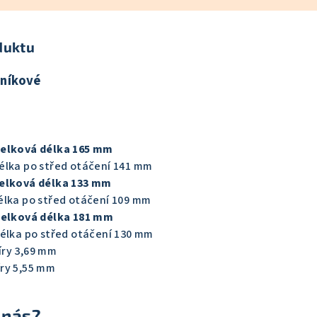
duktu
iníkové
celková délka 165 mm
élka po střed otáčení 141 mm
celková délka 133 mm
élka po střed otáčení 109 mm
 celková délka 181 mm
délka po střed otáčení 130 mm
íry 3,69 mm
ry 5,55 mm
 nás?