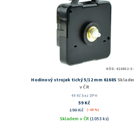
KÓD:
6168S2-5-
Hodinový strojek tichý 5/12 mm 6168S
Sklad
v ČR
49 Kč bez DPH
59 Kč
190 Kč
(–68 %)
Skladem v ČR
(1053 ks)
Průměrné