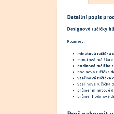
Detailní popis pro
Designové ručičky hl
Rozměry:
minutová ručička 
minutová ručička d
hodinová ručička 
hodinová ručička d
vteřinová ručička
vteřinová ručička 
průměr minutové d
průměr hodinové dí
Proč nakoupit u