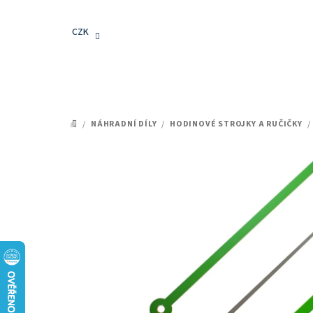
Přejít
na
CZK
obsah
/
NÁHRADNÍ DÍLY
/
HODINOVÉ STROJKY A RUČIČKY
/
DOMŮ