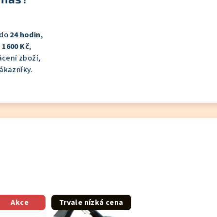
 do
24 hodin
,
 1600 Kč
,
cení zboží,
ákazníky.
Akce
Trvale nízká cena