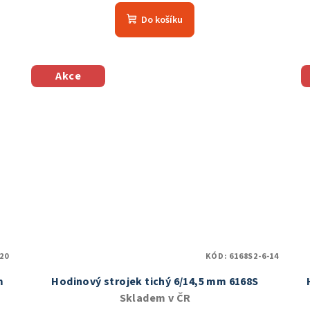
hodnocení
Do košíku
produktu
je
4,9
z
Akce
5
hvězdiček.
20
KÓD:
6168S2-6-14
m
Hodinový strojek tichý 6/14,5 mm 6168S
Skladem v ČR