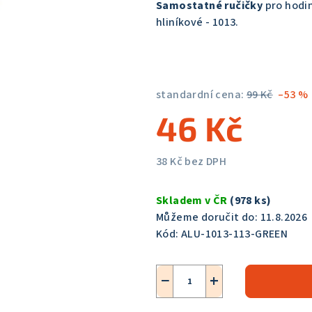
Samostatné ručičky
pro hod
je
hliníkové - 1013.
5,0
z
5
hvězdiček.
standardní cena:
99 Kč
–53 %
46 Kč
38 Kč bez DPH
Měrná
cena:
Skladem v ČR
(978 ks)
Můžeme doručit do:
11.8.2026
Kód:
ALU-1013-113-GREEN
−
+