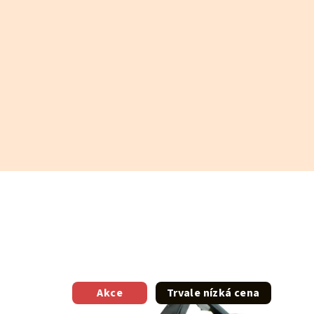
Akce
Trvale nízká cena