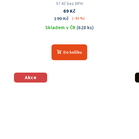
57 Kč bez DPH
69 Kč
190 Kč
(–63 %)
Skladem v ČR
(628 ks)
Průměrné
hodnocení
Do košíku
produktu
je
5,0
z
Akce
5
hvězdiček.