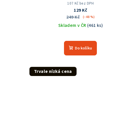
107 Kč bez DPH
129 Kč
249 Kč
(–48 %)
Skladem v ČR
(461 ks)
Průměrné
hodnocení
Do košíku
produktu
je
5,0
z
Trvale nízká cena
5
hvězdiček.