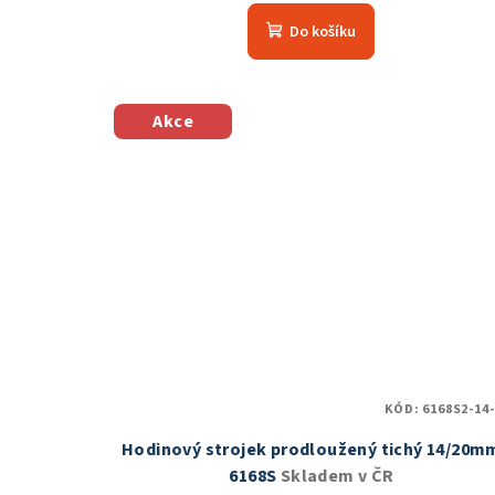
hodnocení
Do košíku
produktu
je
5,0
z
Akce
5
hvězdiček.
KÓD:
6168S2-14-
Hodinový strojek prodloužený tichý 14/20m
6168S
Skladem v ČR