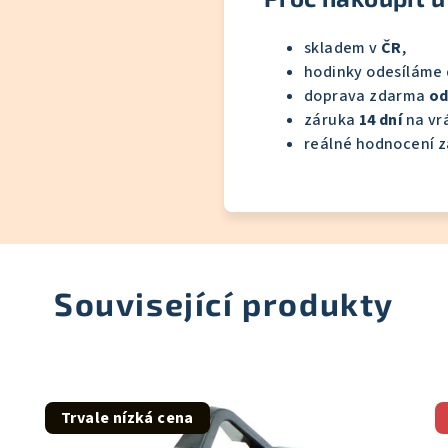
skladem v
ČR
,
hodinky odesíláme
doprava zdarma
od
záruka
14 dní
na vrá
reálné hodnocení z
Související produkty
Trvale nízká cena