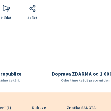
Hlídat
Sdílet
republice
Doprava ZDARMA od 1 60
žádné čekání.
Odesíláme každý pracovní den
ní (1)
Diskuze
Značka
SANGTAI