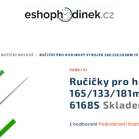
RUČIČKY KOVOVÉ
/
RUČIČKY PRO HODINOVÝ STROJEK 165/133/181MM ZE
SANGTAI
Ručičky pro h
165/133/181m
6168S
Sklade
Průměrné
1 hodnocení
Podrobnosti hod
hodnocení
produktu