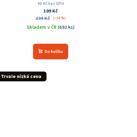
90 Kč bez DPH
109 Kč
239 Kč
(–54 %)
Skladem v ČR
(692 ks)
Průměrné
hodnocení
Do košíku
produktu
je
4,9
z
Trvale nízká cena
5
hvězdiček.