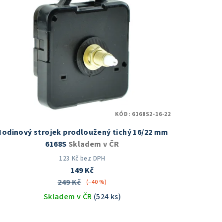
KÓD:
6168S2-16-22
Hodinový strojek prodloužený tichý 16/22 mm
6168S
Skladem v ČR
123 Kč bez DPH
149 Kč
249 Kč
(–40 %)
Skladem v ČR
(524 ks)
Průměrné