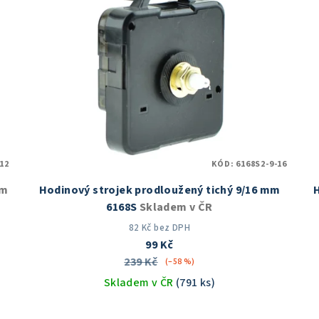
12
KÓD:
6168S2-9-16
em
Hodinový strojek prodloužený tichý 9/16 mm
6168S
Skladem v ČR
82 Kč bez DPH
99 Kč
239 Kč
(–58 %)
Skladem v ČR
(791 ks)
Průměrné