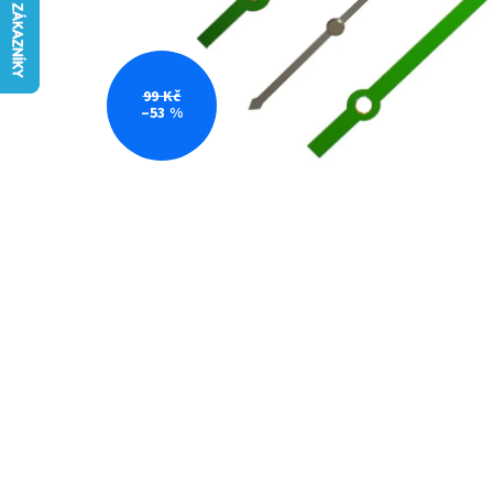
99 Kč
–53 %