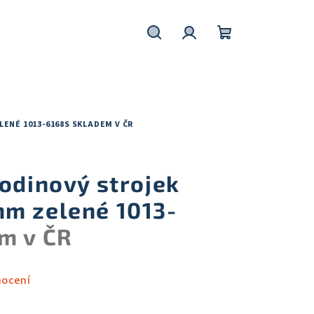
Hledat
Přihlášení
Nákupní
košík
LENÉ 1013-6168S
SKLADEM V ČR
odinový strojek
m zelené 1013-
m v ČR
nocení