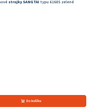
inové
strojky SANGTAI
typu 6168S zelené
Do košíku