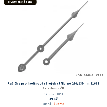
Trvale nízká cena
KÓD:
9166-SILVER2
Ručičky pro hodinový strojek stříbrné 230/135mm 6168S
Skladem v ČR
32 Kč bez DPH
39 Kč
89 Kč
(–56 %)