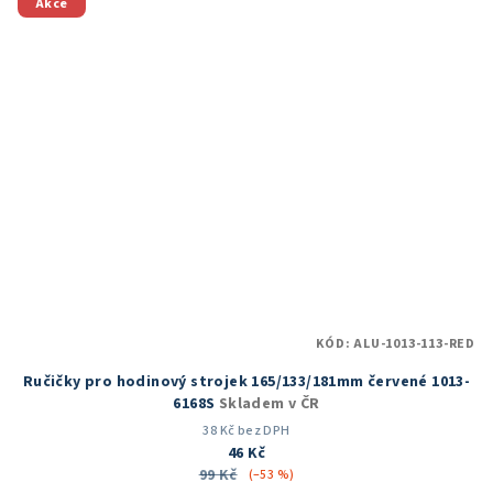
5
Akce
hvězdiček.
KÓD:
ALU-1013-113-RED
Ručičky pro hodinový strojek 165/133/181mm červené 1013-
6168S
Skladem v ČR
38 Kč bez DPH
46 Kč
99 Kč
(–53 %)