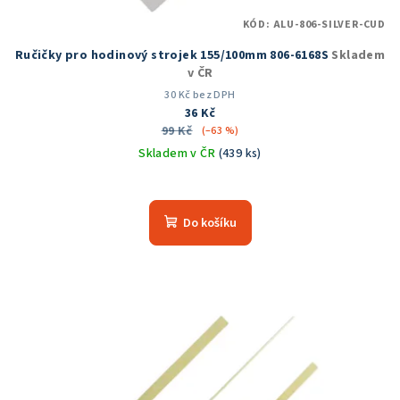
KÓD:
ALU-806-SILVER-CUD
Ručičky pro hodinový strojek 155/100mm 806-6168S
Skladem
v ČR
30 Kč bez DPH
36 Kč
99 Kč
(–63 %)
Skladem v ČR
(439 ks)
Průměrné
hodnocení
produktu
Do košíku
je
5,0
z
5
hvězdiček.