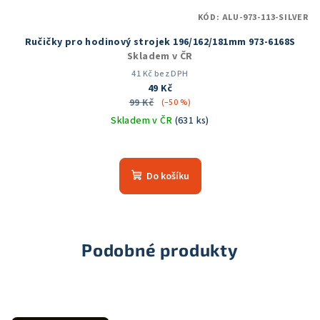
KÓD:
ALU-973-113-SILVER
Ručičky pro hodinový strojek 196/162/181mm 973-6168S
Skladem v ČR
41 Kč bez DPH
49 Kč
99 Kč
(–50 %)
Skladem v ČR
(631 ks)
Průměrné
hodnocení
produktu
Do košíku
je
5,0
z
5
hvězdiček.
Podobné produkty