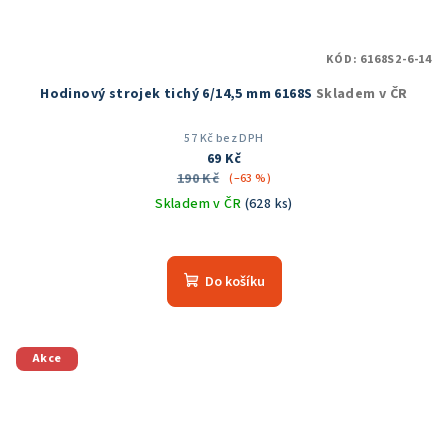
KÓD:
6168S2-6-14
Hodinový strojek tichý 6/14,5 mm 6168S
Skladem v ČR
57 Kč bez DPH
69 Kč
190 Kč
(–63 %)
Skladem v ČR
(628 ks)
Průměrné
hodnocení
produktu
Do košíku
je
5,0
z
5
Akce
hvězdiček.