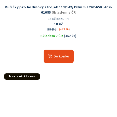
Ručičky pro hodinový strojek 113/142/158mm S242-65BLACK-
6168S
Skladem v ČR
15 Kč bez DPH
18 Kč
39 Kč
(–53 %)
Skladem v ČR
(362 ks)
Průměrné
hodnocení
produktu
Do košíku
je
5,0
z
5
Trvale nízká cena
hvězdiček.