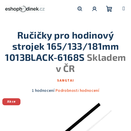
Přejít
na
obsah
Nákupní
Hledat
Přihlášení
Ručičky pro hodinový
košík
strojek 165/133/181mm
1013BLACK-6168S
Skladem
v ČR
SANGTAI
Průměrné
1 hodnocení
Podrobnosti hodnocení
hodnocení
Akce
produktu
je
5,0
z
5