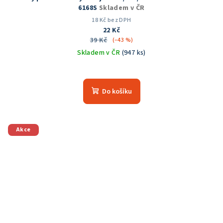
6168S
Skladem v ČR
18 Kč bez DPH
22 Kč
39 Kč
(–43 %)
Skladem v ČR
(947 ks)
Průměrné
hodnocení
produktu
Do košíku
je
5,0
z
5
Akce
hvězdiček.