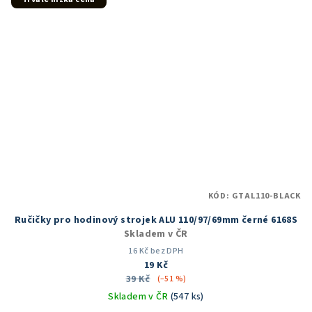
KÓD:
GTAL110-BLACK
Ručičky pro hodinový strojek ALU 110/97/69mm černé 6168S
Skladem v ČR
16 Kč bez DPH
19 Kč
39 Kč
(–51 %)
Skladem v ČR
(547 ks)