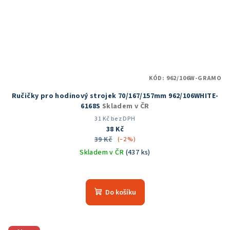
KÓD:
962/106W-GRAMO
Ručičky pro hodinový strojek 70/167/157mm 962/106WHITE-
6168S
Skladem v ČR
31 Kč bez DPH
38 Kč
39 Kč
(–2 %)
Skladem v ČR
(437 ks)
Průměrné
hodnocení
produktu
Do košíku
je
5,0
z