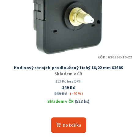
KÓD:
6168S2-16-22
Hodinový strojek prodloužený tichý 16/22 mm 6168S
Skladem v ČR
123 Kč bez DPH
149 Kč
249 Kč
(–40 %)
Skladem v ČR
(523 ks)
Průměrné
hodnocení
produktu
Do košíku
je
4,2