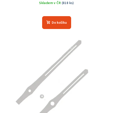
Skladem v ČR
(818 ks)
Průměrné
hodnocení
produktu
Do košíku
je
5,0
z
5
hvězdiček.