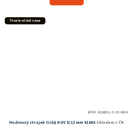
je
4,9
z
5
Trvale nízká cena
hvězdiček.
KÓD:
6168S2-5-12-KOV
Hodinový strojek tichý KOV 5/12 mm 6168S
Skladem v ČR