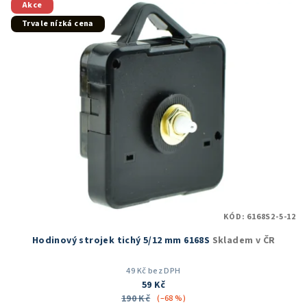
Akce
Trvale nízká cena
KÓD:
6168S2-5-12
Hodinový strojek tichý 5/12 mm 6168S
Skladem v ČR
49 Kč bez DPH
59 Kč
190 Kč
(–68 %)