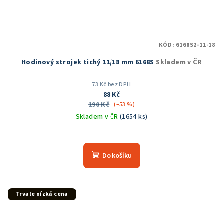
KÓD:
6168S2-11-18
Hodinový strojek tichý 11/18 mm 6168S
Skladem v ČR
73 Kč bez DPH
88 Kč
190 Kč
(–53 %)
Skladem v ČR
(1654 ks)
Průměrné
hodnocení
produktu
Do košíku
je
5,0
z
5
Trvale nízká cena
hvězdiček.