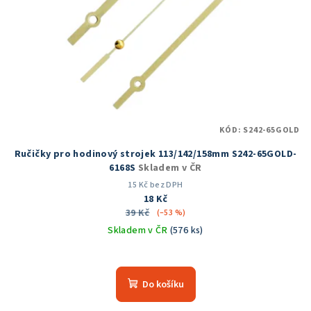
KÓD:
S242-65GOLD
Ručičky pro hodinový strojek 113/142/158mm S242-65GOLD-
6168S
Skladem v ČR
15 Kč bez DPH
18 Kč
39 Kč
(–53 %)
Skladem v ČR
(576 ks)
Průměrné
hodnocení
produktu
Do košíku
je
5,0