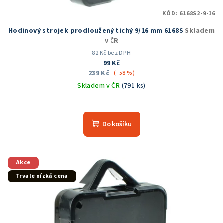
KÓD:
6168S2-9-16
Hodinový strojek prodloužený tichý 9/16 mm 6168S
Skladem
v ČR
82 Kč bez DPH
99 Kč
239 Kč
(–58 %)
Skladem v ČR
(791 ks)
Průměrné
hodnocení
produktu
Do košíku
je
4,9
z
5
Akce
hvězdiček.
Trvale nízká cena