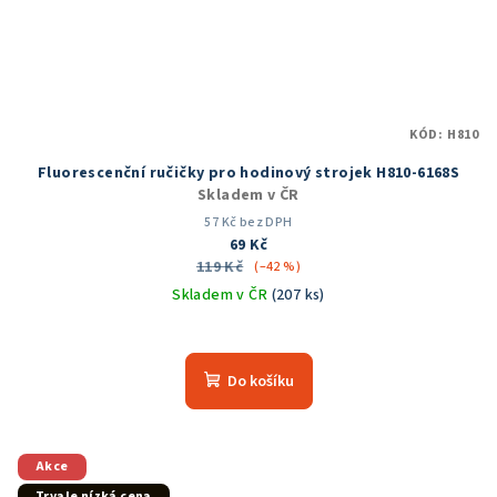
KÓD:
H810
Fluorescenční ručičky pro hodinový strojek H810-6168S
Skladem v ČR
57 Kč bez DPH
69 Kč
119 Kč
(–42 %)
Skladem v ČR
(207 ks)
Do košíku
Akce
Trvale nízká cena