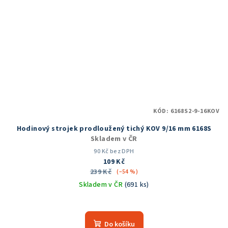
KÓD:
6168S2-9-16KOV
Hodinový strojek prodloužený tichý KOV 9/16 mm 6168S
Skladem v ČR
90 Kč bez DPH
109 Kč
239 Kč
(–54 %)
Skladem v ČR
(691 ks)
Průměrné
hodnocení
produktu
Do košíku