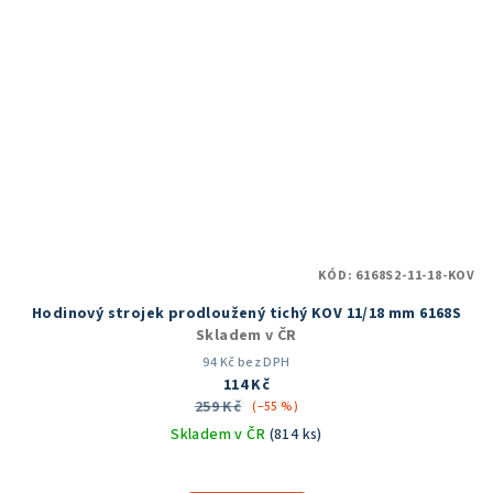
KÓD:
6168S2-11-18-KOV
Hodinový strojek prodloužený tichý KOV 11/18 mm 6168S
Skladem v ČR
94 Kč bez DPH
114 Kč
259 Kč
(–55 %)
Skladem v ČR
(814 ks)
Průměrné
hodnocení