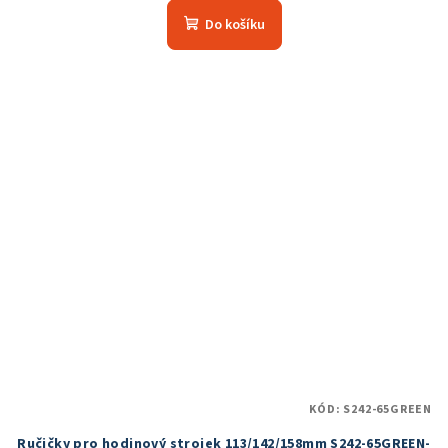
produktu
Do košíku
je
5,0
z
5
hvězdiček.
KÓD:
S242-65GREEN
Ručičky pro hodinový strojek 113/142/158mm S242-65GREEN-