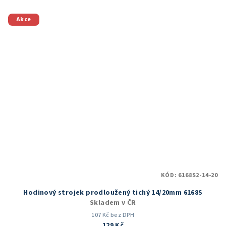
z
5
Akce
hvězdiček.
KÓD:
6168S2-14-20
Hodinový strojek prodloužený tichý 14/20mm 6168S
Skladem v ČR
107 Kč bez DPH
129 Kč