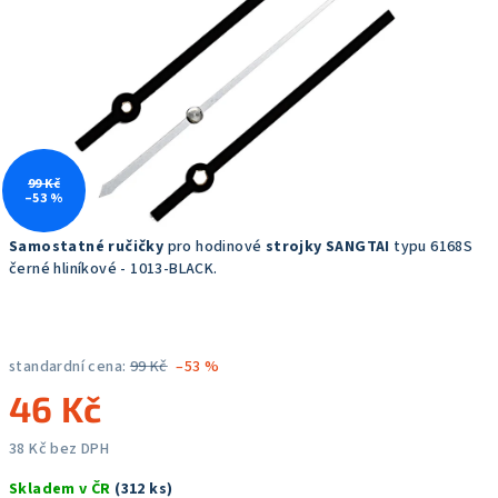
hvězdiček.
99 Kč
–53 %
Samostatné ručičky
pro hodinové
strojky SANGTAI
typu 6168S
černé hliníkové - 1013-BLACK.
standardní cena:
99 Kč
–53 %
46 Kč
38 Kč bez DPH
Měrná
Skladem v ČR
(312 ks)
cena: