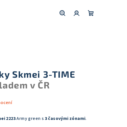
Hledat
Přihlášení
Nákupní
košík
ky Skmei 3-TIME
ladem v ČR
nocení
ei 2223
Army green s
3 časovými zónami
.