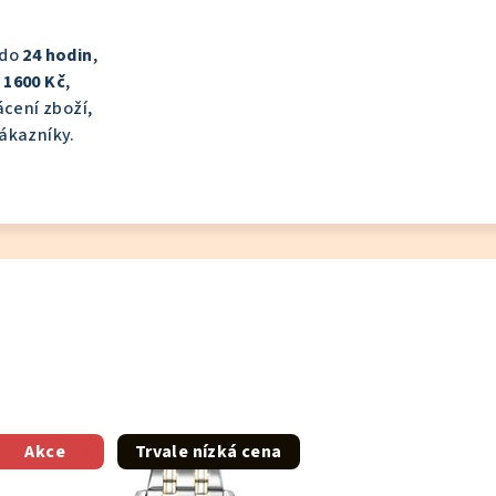
 do
24 hodin
,
d
1600 Kč
,
cení zboží,
ákazníky.
Akce
Trvale nízká cena