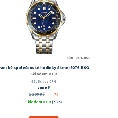
KÓD:
9276-BSG
Pánské společenské hodinky Skmei 9276-BSG
Skladem v ČR
651 Kč bez DPH
788 Kč
1 190 Kč
(–33 %)
Skladem v ČR
(5 ks)
Průměrné
hodnocení