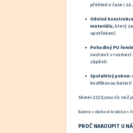
přehled o čase i z
Odolná konstrukce
materiálu
, který 
opotřebení.
Pohodlný PU řemín
nastavit v rozmezí
zápěstí.
Spolehlivý pohon:
knoflíkovou baterií
Skmei 2223 jsou víc než 
Baleno v dárkové krabičce s
PROČ NAKOUPIT U NÁ