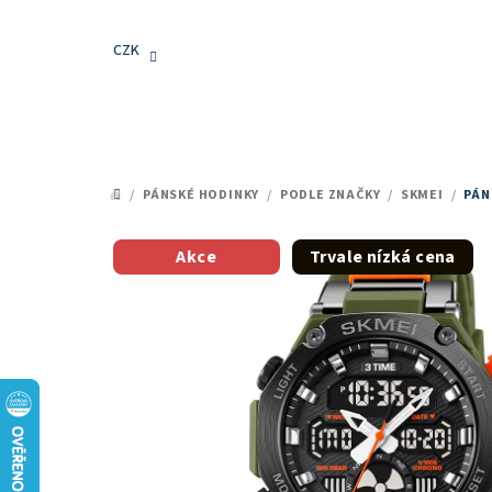
Přejít
na
CZK
obsah
/
PÁNSKÉ HODINKY
/
PODLE ZNAČKY
/
SKMEI
/
PÁN
DOMŮ
Akce
Trvale nízká cena