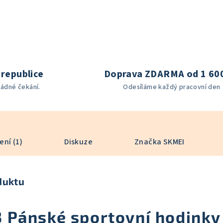
republice
Doprava ZDARMA od 1 60
žádné čekání.
Odesíláme každý pracovní den
ní (1)
Diskuze
Značka
SKMEI
duktu
 Pánské sportovní hodinky