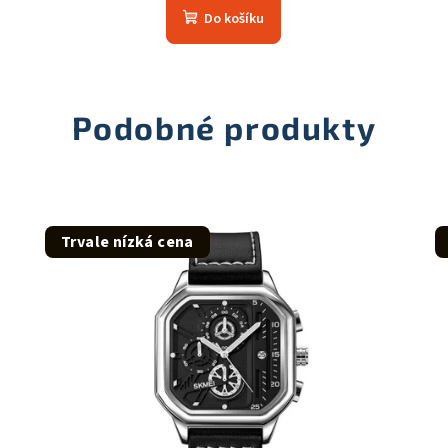
Do košíku
produktu
je
5,0
z
Podobné produkty
5
hvězdiček.
Trvale nízká cena