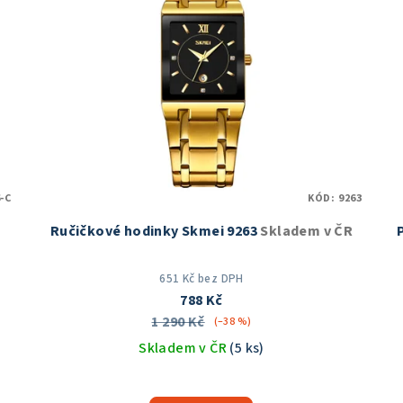
-C
KÓD:
9263
Ručičkové hodinky Skmei 9263
Skladem v ČR
651 Kč bez DPH
788 Kč
1 290 Kč
(–38 %)
Skladem v ČR
(5 ks)
Průměrné
hodnocení