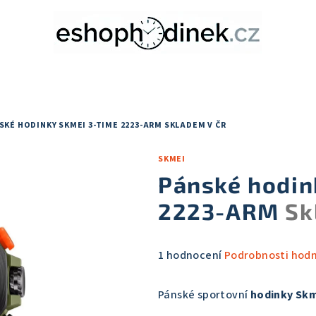
SKÉ HODINKY SKMEI 3-TIME 2223-ARM
SKLADEM V ČR
SKMEI
Pánské hodin
2223-ARM
Sk
Průměrné
1 hodnocení
Podrobnosti hod
hodnocení
produktu
Pánské sportovní
hodinky Skm
je