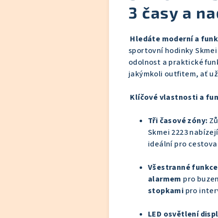
3 časy a n
Hledáte moderní a funkč
sportovní hodinky Skmei 2
odolnost a praktické fun
jakýmkoli outfitem, ať už
Klíčové vlastnosti a fu
Tři časové zóny:
Zů
Skmei 2223 nabízej
ideální pro cestova
Všestranné funkce
alarmem
pro buzen
stopkami
pro inter
LED osvětlení displ