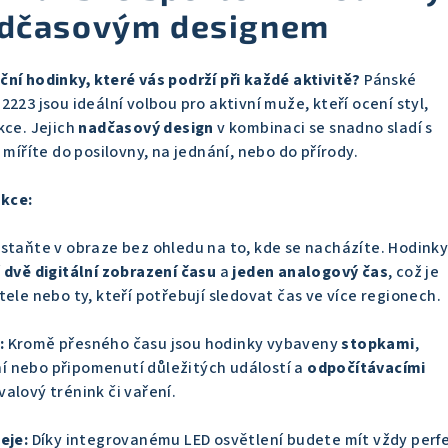
adčasovým designem
ní hodinky, které vás podrží při každé aktivitě?
Pánské
223 jsou ideální volbou pro aktivní muže, kteří ocení styl,
kce. Jejich
nadčasový design
v kombinaci se snadno sladí s
 míříte do posilovny, na jednání, nebo do přírody.
nkce:
staňte v obraze bez ohledu na to, kde se nacházíte. Hodink
í
dvě digitální zobrazení času
a
jeden analogový čas
, což je
tele nebo ty, kteří potřebují sledovat čas ve více regionech.
:
Kromě přesného času jsou hodinky vybaveny
stopkami
,
í nebo připomenutí důležitých událostí a
odpočítávacími
valový trénink či vaření.
eje:
Díky integrovanému LED osvětlení budete mít vždy perf