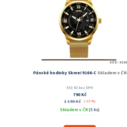
KÓD:
9166
Pánské hodinky Skmei 9166-C
Skladem v ČR
653 Kč bez DPH
790 Kč
1 190 Kč
(–33 %)
Skladem v ČR
(5 ks)
Průměrné
hodnocení