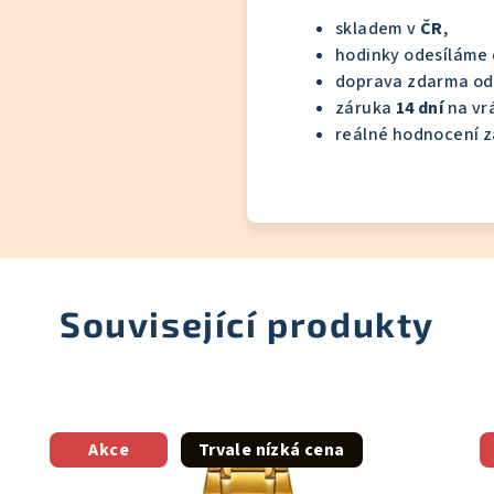
skladem v
ČR
,
hodinky odesíláme
doprava zdarma o
záruka
14 dní
na vrá
reálné hodnocení z
Související produkty
Akce
Trvale nízká cena