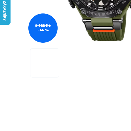
1 688 Kč
–66 %