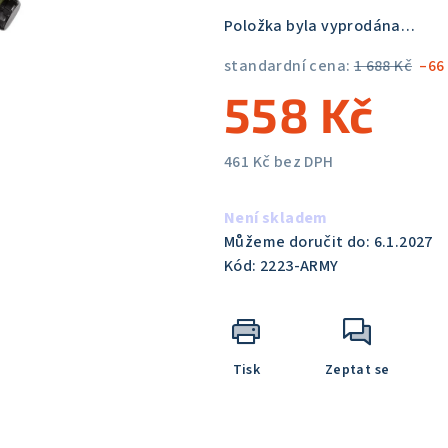
5,0
Položka byla vyprodána…
z
5
standardní cena:
1 688 Kč
–66
hvězdiček.
558 Kč
461 Kč bez DPH
Měrná
cena:
Není skladem
Můžeme doručit do:
6.1.2027
Kód:
2223-ARMY
Tisk
Zeptat se