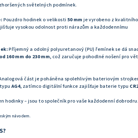
a zhoršených světelných podmínek.
:
Pouzdro hodinek o velikosti
50 mm
je vyrobeno z kvalitníh
zajišťuje vysokou odolnost proti nárazům a každodennímu
ek:
Příjemný a odolný polyuretanový (PU) řemínek se dá sna
od 160 mm do 230 mm
, což zaručuje pohodlné nošení pro vě
Analogová část je poháněna spolehlivým bateriovým strojke
 typu
AG4
, zatímco digitální funkce zajišťuje baterie typu
CR
jen hodinky – jsou to společník pro vaše každodenní dobrodru
 českým návodem.
S?