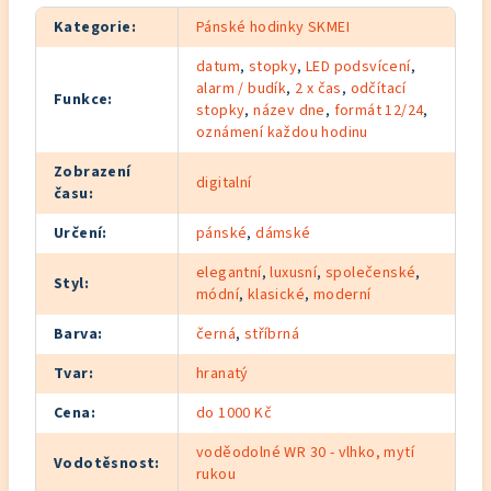
Kategorie
:
Pánské hodinky SKMEI
datum
,
stopky
,
LED podsvícení
,
alarm / budík
,
2 x čas
,
odčítací
Funkce
:
stopky
,
název dne
,
formát 12/24
,
oznámení každou hodinu
Zobrazení
digitalní
času
:
Určení
:
pánské
,
dámské
elegantní
,
luxusní
,
společenské
,
Styl
:
módní
,
klasické
,
moderní
Barva
:
černá
,
stříbrná
Tvar
:
hranatý
Cena
:
do 1000 Kč
voděodolné WR 30 - vlhko, mytí
Vodotěsnost
:
rukou