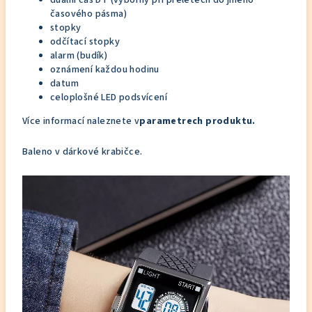
duální čas DT (výborný při přeletech do jiného
časového pásma)
stopky
odčítací stopky
alarm (budík)
oznámení každou hodinu
datum
celoplošné LED podsvícení
Více informací naleznete v
parametrech produktu.
Baleno v dárkové krabičce.