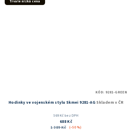
5
Trvale nízká cena
hvězdiček.
KÓD:
9281-GREEN
Hodinky ve vojenském stylu Skmei 9281-AG
Skladem v ČR
569 Kč bez DPH
688 Kč
1 389 Kč
(–50 %)