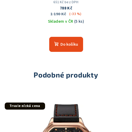
651 Kč bez DPH
788 Kč
1 190 Kč
(–33 %)
Skladem v ČR
(5 ks)
Průměrné
hodnocení
produktu
Do košíku
je
5,0
z
5
hvězdiček.
Podobné produkty
Trvale nízká cena