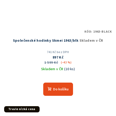
KÓD:
1963-BLACK
Společenské hodinky Skmei 1963/blk
Skladem v ČR
741 Kč bez DPH
897 Kč
1 599 Kč
(–43 %)
Skladem v ČR
(10 ks)
Průměrné
hodnocení
produktu
Do košíku
je
5,0
z
5
Trvale nízká cena
hvězdiček.