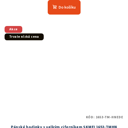
produktu
Do košíku
je
5,0
z
5
Akce
hvězdiček.
Trvale nízká cena
KÓD:
1653-TM-HNEDE
Pánské hodinky s velkým ciferníkem SKMEI 1653-TMHN