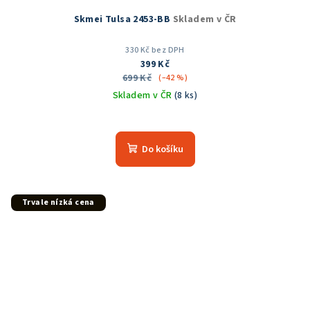
Skmei Tulsa 2453-BB
Skladem v ČR
330 Kč bez DPH
399 Kč
699 Kč
(–42 %)
Skladem v ČR
(8 ks)
Průměrné
hodnocení
produktu
Do košíku
je
5,0
z
5
Trvale nízká cena
hvězdiček.