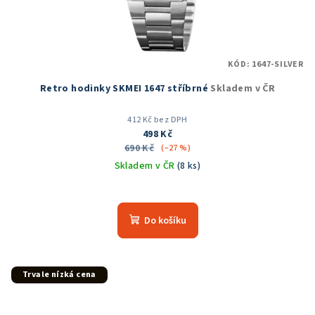
KÓD:
1647-SILVER
Retro hodinky SKMEI 1647 stříbrné
Skladem v ČR
412 Kč bez DPH
498 Kč
690 Kč
(–27 %)
Skladem v ČR
(8 ks)
Průměrné
hodnocení
produktu
Do košíku
je
5,0
z
5
Trvale nízká cena
hvězdiček.