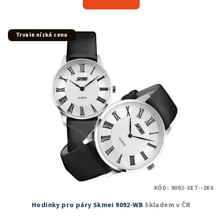
je
5,0
z
5
Trvale nízká cena
hvězdiček.
KÓD:
9092-SET--2KS
Hodinky pro páry Skmei 9092-WB
Skladem v ČR