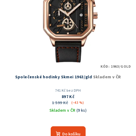
KÓD:
1963/GOLD
Společenské hodinky Skmei 1963/gld
Skladem v ČR
741 Kč bez DPH
897 Kč
1 599 Kč
(–43 %)
Skladem v ČR
(9 ks)
Průměrné
hodnocení
produktu
Do košíku