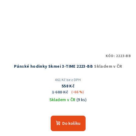
KÓD:
2223-BB
Pánské hodinky Skmei 3-TIME 2223-BB
Skladem v ČR
461 Kč bez DPH
558 Kč
1 688 Kč
(–66 %)
Skladem v ČR
(9 ks)
Průměrné
hodnocení
produktu
Do košíku
je
5,0