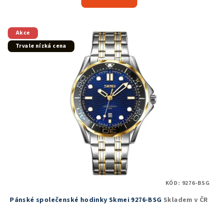
je
5,0
z
5
Akce
hvězdiček.
Trvale nízká cena
KÓD:
9276-BSG
Pánské společenské hodinky Skmei 9276-BSG
Skladem v ČR