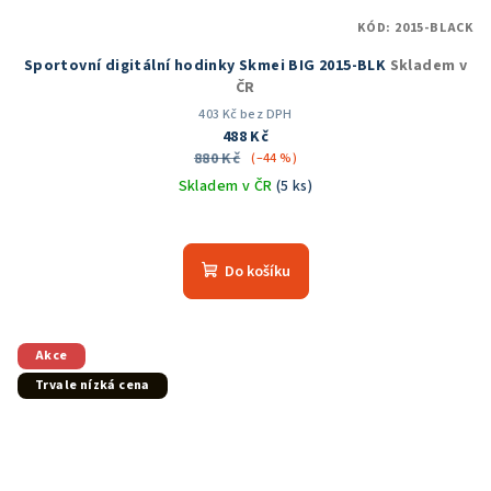
KÓD:
2015-BLACK
Sportovní digitální hodinky Skmei BIG 2015-BLK
Skladem v
ČR
403 Kč bez DPH
488 Kč
880 Kč
(–44 %)
Skladem v ČR
(5 ks)
Průměrné
hodnocení
produktu
Do košíku
je
5,0
z
5
Akce
hvězdiček.
Trvale nízká cena