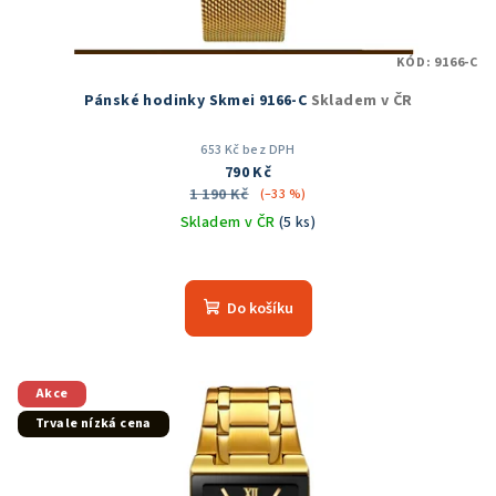
KÓD:
9166-C
Pánské hodinky Skmei 9166-C
Skladem v ČR
653 Kč bez DPH
790 Kč
1 190 Kč
(–33 %)
Skladem v ČR
(5 ks)
Průměrné
hodnocení
produktu
Do košíku
je
5,0
z
5
Akce
hvězdiček.
Trvale nízká cena