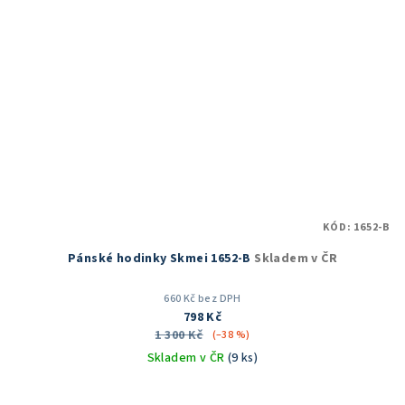
KÓD:
1652-B
Pánské hodinky Skmei 1652-B
Skladem v ČR
660 Kč bez DPH
798 Kč
1 300 Kč
(–38 %)
Skladem v ČR
(9 ks)
Průměrné
hodnocení