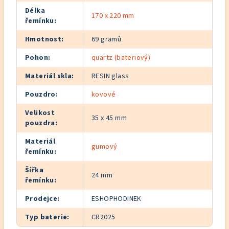
Délka
170 x 220 mm
řemínku
:
Hmotnost
:
69 gramů
Pohon
:
quartz (bateriový)
Materiál skla
:
RESIN glass
Pouzdro
:
kovové
Velikost
35 x 45 mm
pouzdra
:
Materiál
gumový
řemínku
:
Šířka
24 mm
řemínku
:
Prodejce
:
ESHOPHODINEK
Typ baterie
:
CR2025