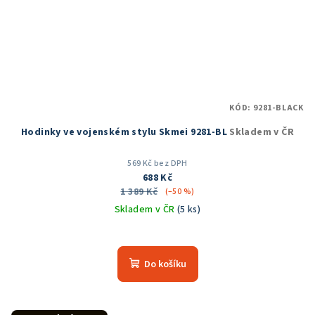
KÓD:
9281-BLACK
Hodinky ve vojenském stylu Skmei 9281-BL
Skladem v ČR
569 Kč bez DPH
688 Kč
1 389 Kč
(–50 %)
Skladem v ČR
(5 ks)
Průměrné
hodnocení
produktu
Do košíku
je
5,0
z