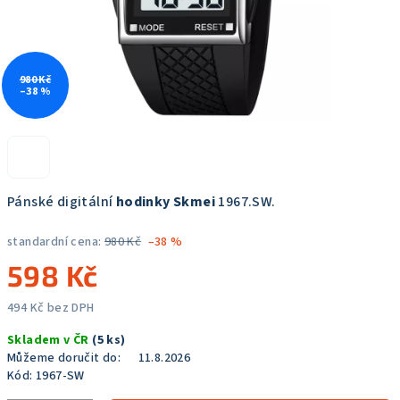
980 Kč
–38 %
Pánské digitální
hodinky Skmei
1967.SW.
standardní cena:
980 Kč
–38 %
598 Kč
494 Kč bez DPH
Měrná
Skladem v ČR
(5 ks)
cena:
Můžeme doručit do:
11.8.2026
Kód:
1967-SW