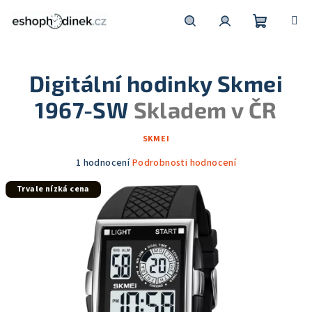
Přejít
na
obsah
Nákupní
Hledat
Přihlášení
Digitální hodinky Skmei
košík
1967-SW
Skladem v ČR
SKMEI
Průměrné
1 hodnocení
Podrobnosti hodnocení
hodnocení
Trvale nízká cena
produktu
je
5,0
z
5
hvězdiček.