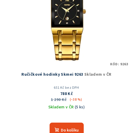
KÓD:
9263
Ručičkové hodinky Skmei 9263
Skladem v ČR
651 Kč bez DPH
788 Kč
1 290 Kč
(–38 %)
Skladem v ČR
(5 ks)
Průměrné
hodnocení
produktu
Do košíku