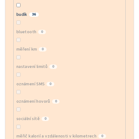
budík
36
bluetooth
0
měření km
0
nastavení limitů
0
oznámení SMS
0
oznámení hovorů
0
sociální sítě
0
měřič kalorií a vzdálenosti v kilometrech
0