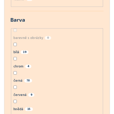
Barva
barevné s obrázky
0
bílá
19
chrom
4
černá
78
červená
9
hnědá
15