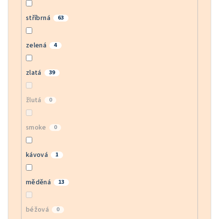
stříbrná
63
zelená
4
zlatá
39
žlutá
0
smoke
0
kávová
1
měděná
13
béžová
0