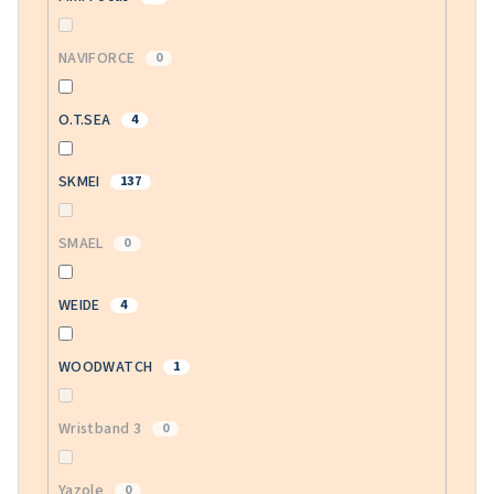
NAVIFORCE
0
O.T.SEA
4
SKMEI
137
SMAEL
0
WEIDE
4
WOODWATCH
1
Wristband 3
0
Yazole
0