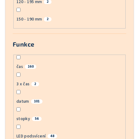
120 - 195 mm
2
150 - 190 mm
2
Funkce
čas
160
3 x čas
2
datum
101
stopky
56
LED podsvícení
48