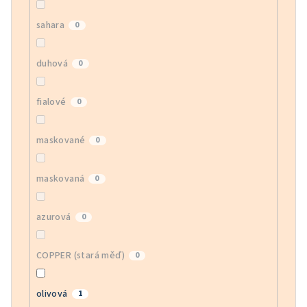
sahara
0
duhová
0
fialové
0
maskované
0
maskovaná
0
azurová
0
COPPER (stará měď)
0
olivová
1