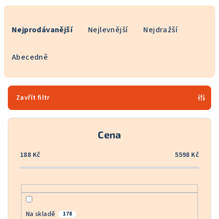
Ř
a
Nejprodávanější
Nejlevnější
Nejdražší
z
e
Abecedně
n
í
p
Zavřít filtr
r
o
Cena
d
u
188
Kč
5598
Kč
k
t
ů
Na skladě
178