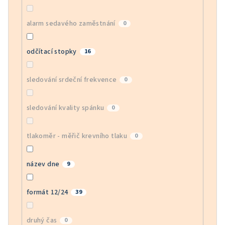
alarm sedavého zaměstnání
0
odčítací stopky
16
sledování srdeční frekvence
0
sledování kvality spánku
0
tlakoměr - měřič krevního tlaku
0
název dne
9
formát 12/24
39
druhý čas
0