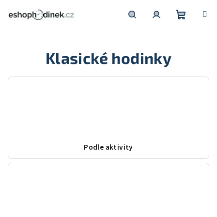
Přejít
na
obsah
Nákupní
Hledat
Přihlášení
Klasické hodinky
košík
Podle aktivity